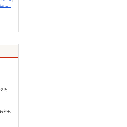
賞与あり
身体介護 ： 時給2,000円 重度訪問介護 ： 時給1,580円 家事援助・移動支援 ： 時給1,400円 ※給与幅は経験・能力による 別途処遇改善手当年2回支給あり（5月及び12月）
【時給】1,342円〜1,420円 ▼給与詳細 処遇改善手当：220円/時 夜勤手当:6,000円/回 ※夜勤1回あたり26,448〜28,720円（処遇改善手当含） ▼下記別途支給 通勤手当 年末年始手当：380円/時 寸志あり：年2回（6月・12月） ※業績による ※処遇改善手当は試用期間中(3ヶ月)は支給なし