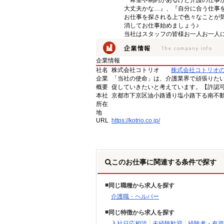
『希望や制約があるけど介護の仕事
大丈夫かな…』、『自分に合う仕事
お仕事を探される上で色々なことが気
消してお仕事始めましょう♪
当社はスタッフの皆様お一人お一人に
企業情報
社名
株式会社コトリオ
株式会社コトリオ
企業
「当社の使命」は、介護業界で頑張りた
概要
促していきたいと考えています。【許認可番号】
本社
京都市下京区油小路通り塩小路下る南不動
所在
地
URL
https://kotrio.co.jp/
このお仕事に関連する条件で探す
同じ職種から求人を探す
介護職・ヘルパー
同じ特徴から求人を探す
入社日応相談
未経験歓迎
経験者・有資