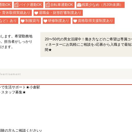
通勤OK
バイク通勤OK
自転車通勤OK
残業少なめ（月20h未満）
・育休取得実績あり
退職金・財形貯蓄制度あり
など）あり
制服貸与
研修制度あり
資格取得支援制度あり
内します。希望勤務地
20〜50代の男女活躍中！働き方などのご希望は専属コ
い。担当者がしっかり
ィネーターにお気軽にご相談を♪応募から入職まで最短
頂けます。
間★
ンで生活サポート★小倉駅
トスタッフ募集★
経験の方もご相談ください♪