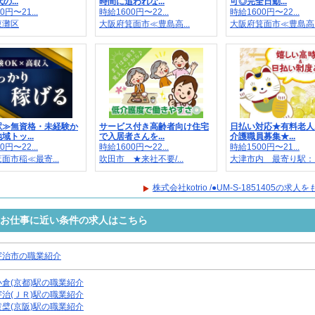
の...
時間に追われな...
可◎完全日勤...
0円〜21...
時給1600円〜22...
時給1600円〜22...
東灘区
大阪府箕面市≪豊島高...
大阪府箕面市≪豊島高..
駅≫無資格・未経験か
サービス付き高齢者向け住宅
日払い対応★有料老人
域トッ...
で入居者さんを...
介護職員募集★...
0円〜22...
時給1600円〜22...
時給1500円〜21...
面市稲≪最寄...
吹田市 ★来社不要/...
大津市内 最寄り駅：..
株式会社kotrio /●UM-S-1851405の求
1405のお仕事に近い条件の求人はこちら
宇治市の職業紹介
小倉(京都)駅の職業紹介
宇治(ＪＲ)駅の職業紹介
黄檗(京阪)駅の職業紹介