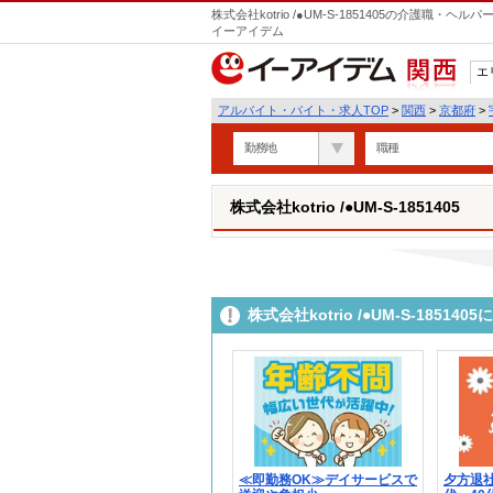
株式会社kotrio /●UM-S-1851405の介護職
イーアイデム
エ
関西
アルバイト・バイト・求人TOP
>
関西
>
京都府
>
勤務地
職種
株式会社kotrio /●UM-S-1851405
株式会社kotrio /●UM-S-185
≪即勤務OK≫デイサービスで
夕方退社