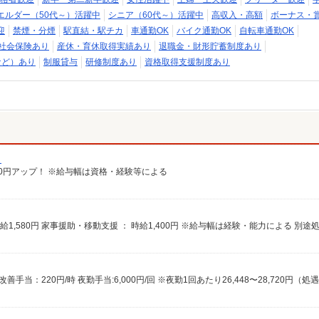
エルダー（50代～）活躍中
シニア（60代～）活躍中
高収入・高額
ボーナス・
迎
禁煙・分煙
駅直結・駅チカ
車通勤OK
バイク通勤OK
自転車通勤OK
社会保険あり
産休・育休取得実績あり
退職金・財形貯蓄制度あり
など）あり
制服貸与
研修制度あり
資格取得支援制度あり
）
給100円アップ！ ※給与幅は資格・経験等による