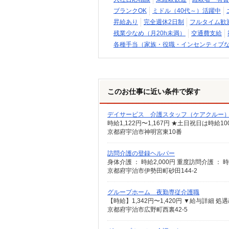
ブランクOK
ミドル（40代～）活躍中
昇給あり
完全週休2日制
フルタイム歓
残業少なめ（月20h未満）
交通費支給
各種手当（家族・役職・インセンティブ
このお仕事に近い条件で探す
デイサービス 介護スタッフ（ケアクルー
時給1,122円〜1,167円 ★土日祝日は時
京都府宇治市神明宮東10番
訪問介護の登録ヘルパー
京都府宇治市伊勢田町砂田144-2
グループホーム 夜勤専従介護職
京都府宇治市広野町西裏42-5