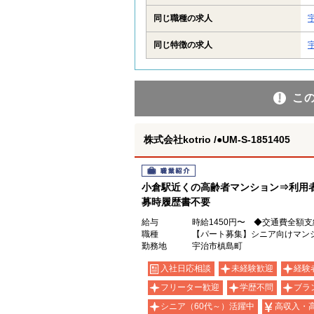
同じ職種の求人
同じ特徴の求人
こ
株式会社kotrio /●UM-S-1851405
職業紹介
小倉駅近くの高齢者マンション⇒利用者
募時履歴書不要
給与
時給1450円〜 ◆交通費全額
職種
【パート募集】シニア向けマン
勤務地
宇治市槙島町
入社日応相談
未経験歓迎
経験
フリーター歓迎
学歴不問
ブラ
シニア（60代～）活躍中
高収入・