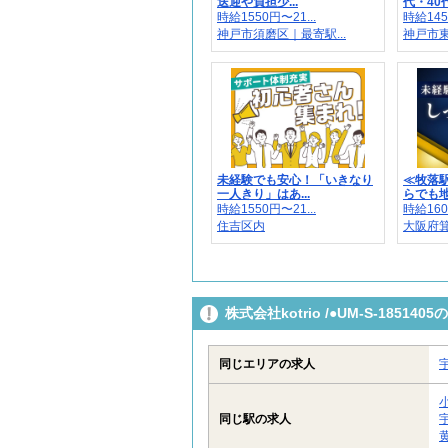
送迎や負担少...
代・40代
時給1550円〜21...
時給145
神戸市須磨区｜最寄駅...
神戸市
未経験でも安心！「いきなり
≪牧落
一人きり」はあ...
らでも地
時給1550円〜21...
時給160
住吉区内
大阪府箕
株式会社kotrio /●UM-S-185
同じエリアの求人
同じ駅の求人