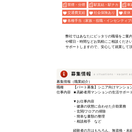
禁煙・分煙
駅直結・駅チカ
車
交通費支給
社会保険あり
産休
各種手当（家族・役職・インセンティブ
弊社ではあなたにピッタリの職場をご案
や曜日・時間などお気軽にご相談くださ
サポートしますので、安心して就業して
募集情報（職業紹介）
職種
【パート募集】シニア向けマンショ
仕事内容
★高齢者用マンションの生活サポー
▼お仕事内容
・健康の状態に合わせた介助業務
・玄関/フロアの掃除
・簡単な書類の整理
・相談相手 など
経験者の方はもちろん、無資格・未