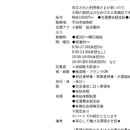
自立された利用者さまが多いので、
介助の負担は少なめ◎大人気施設で
給与
時給1450円〜 ◆交通費全額支給
勤務地
宇治市槙島町
交通アク
小倉駅 徒歩圏内
セス
勤務時
◆週3日〜/曜日相談
間・曜日
◆実働5h〜
8:30-17:30(休憩1h)
8:30-13:30(休憩なし)
10:00-19:00(休憩1h)
16:30-翌9:30(休憩2h) など
応募資
≪未経験大歓迎≫
格・経験
◆無資格・ブランクOK
◆初任者研修・実務者研修・介護福
休日・休
＜休日＞
暇
◆完全週休二日＋希望休
◆有給休暇
待遇
◆有給休暇制度
◆交通費全額支給
◆各種社会保険完備
※規定あり
※パートでの紹介となります
備考
★安心して働ける環境が大切★