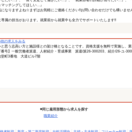
がしたい…』、『長く安定して働きたい…』、『就業部署の詳細が知りたい…』、『
をマッチングしてほしい…』
になりますよね☆まずはお気軽にご連絡ください!!お問い合わせだけでも構いません
専属の担当がおります。就業前から就業中も全力でサポートいたします!!
の他の求人をみる
いと思う志高い方と施設様との架け橋となることです。資格支援を無料で実施し、業
一般労働者派遣、人材紹介・育成事業 派遣/派26-300203、紹介/26-ユ-300
堂町3番地 大道ビル7階
同じ雇用形態から求人を探す
職業紹介
格者歓迎
新卒・第二新卒歓迎
女性活躍中
主婦・主夫歓迎
フリーター歓迎