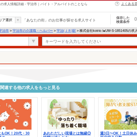
よくある
・ヘルパーの求人情報詳細 - 宇治市｜バイト・アルバイトのことなら
保存した
0
リア選択
「あなたの街」のお仕事が探せる求人サイト
検索条件
宇治市
>
宇治市の介護職・ヘルパー
>
宇治(ＪＲ)駅
> 株式会社kotrio /●UM-S-1851405
1405に関連する他の求人をもっと見る
もOK！20代・30
あわただしい現場とは無縁◎
週3日〜OK！土日休