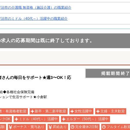
宇治市の介護職 無資格（施設介護）の職業紹介
宇治市のミドル（40代～）活躍中の職業紹介
の求人の応募期間は既に終了しております。
さんの毎日をサポート★週3〜OK！応
支給◆各種社会保険完備
ションで生活サポート★小倉駅
者・有資格者歓迎
新卒・第二新卒歓迎
女性活躍中
主婦・主夫歓迎
ンクOK
ミドル（40代～）活躍中
エルダー（50代～）活躍中
高額
ボーナス・賞与あり
昇給あり
完全週休2日制
フルタイム歓