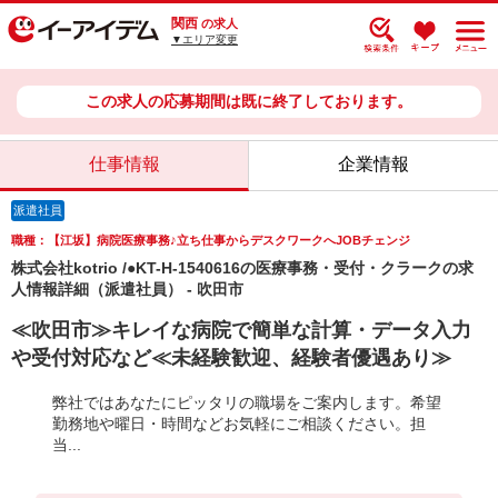
関西
の求人
▼エリア変更
この求人の応募期間は既に終了しております。
仕事情報
企業情報
派遣社員
職種：【江坂】病院医療事務♪立ち仕事からデスクワークへJOBチェンジ
株式会社kotrio /●KT-H-1540616の医療事務・受付・クラークの求
人情報詳細（派遣社員） - 吹田市
≪吹田市≫キレイな病院で簡単な計算・データ入力
や受付対応など≪未経験歓迎、経験者優遇あり≫
弊社ではあなたにピッタリの職場をご案内します。希望
勤務地や曜日・時間などお気軽にご相談ください。担
当...