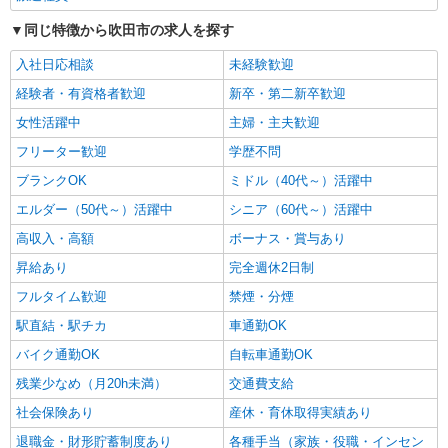
医療法人 辻井診療所
同じ特徴から吹田市の求人を探す
受付・医療事務
入社日応相談
未経験歓迎
（午前）時給1,200円〜 （午後）時給1,300
円〜
経験者・有資格者歓迎
新卒・第二新卒歓迎
吹田市山田南29-4-109 ルネ千里丘内
女性活躍中
主婦・主夫歓迎
フリーター歓迎
学歴不問
詳細を見る
キープ
ブランクOK
ミドル（40代～）活躍中
エルダー（50代～）活躍中
シニア（60代～）活躍中
高収入・高額
ボーナス・賞与あり
昇給あり
完全週休2日制
フルタイム歓迎
禁煙・分煙
駅直結・駅チカ
車通勤OK
バイク通勤OK
自転車通勤OK
残業少なめ（月20h未満）
交通費支給
社会保険あり
産休・育休取得実績あり
退職金・財形貯蓄制度あり
各種手当（家族・役職・インセン