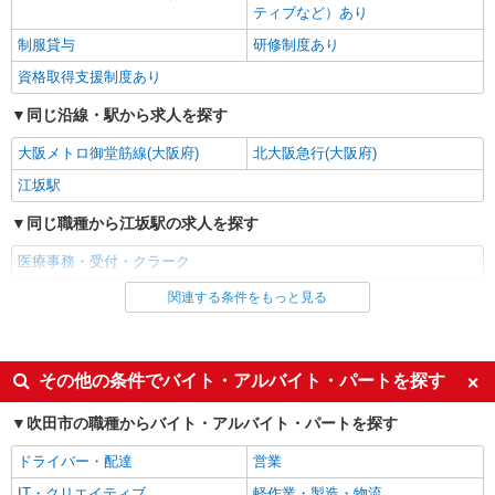
ティブなど）あり
制服貸与
研修制度あり
資格取得支援制度あり
同じ沿線・駅から求人を探す
大阪メトロ御堂筋線(大阪府)
北大阪急行(大阪府)
江坂駅
同じ職種から江坂駅の求人を探す
医療事務・受付・クラーク
関連する条件をもっと見る
同じ雇用形態から江坂駅の求人を探す
派遣社員
同じ特徴から江坂駅の求人を探す
その他の条件でバイト・アルバイト・パートを探す
入社日応相談
未経験歓迎
吹田市の職種からバイト・アルバイト・パートを探す
経験者・有資格者歓迎
新卒・第二新卒歓迎
ドライバー・配達
営業
女性活躍中
主婦・主夫歓迎
IT・クリエイティブ
軽作業・製造・物流