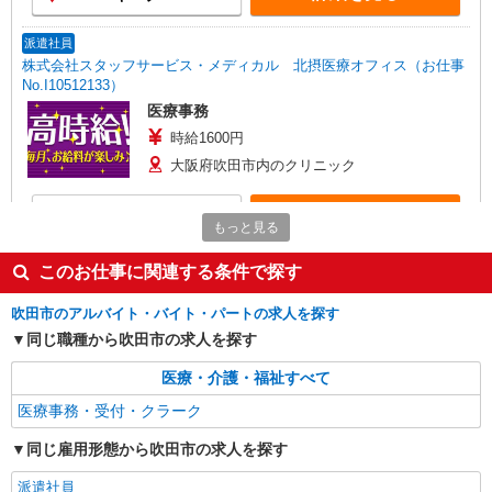
派遣社員
株式会社スタッフサービス・メディカル 北摂医療オフィス（お仕事
No.I10512133）
医療事務
時給1600円
大阪府吹田市内のクリニック
詳細を見る
キープ
もっと見る
派遣社員
このお仕事に関連する条件で探す
株式会社スタッフサービス・メディカル 北摂医療オフィス（お仕事
No.I10458206）
吹田市のアルバイト・バイト・パートの求人を探す
医療事務
同じ職種から吹田市の求人を探す
時給1400円
医療・介護・福祉すべて
大阪府吹田市内の病院
医療事務・受付・クラーク
詳細を見る
キープ
同じ雇用形態から吹田市の求人を探す
派遣社員
アルバイト
パート