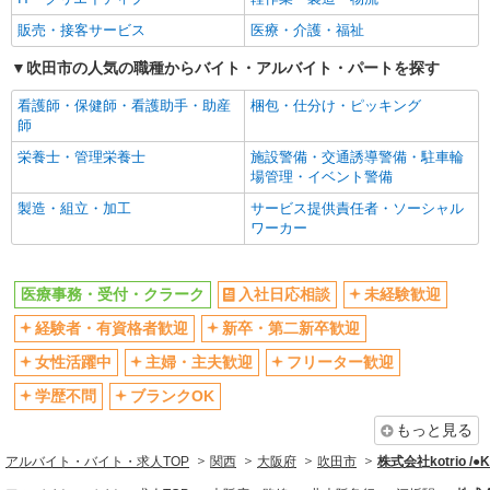
フリーター歓迎
学歴不問
販売・接客サービス
医療・介護・福祉
ブランクOK
ミドル（40代～）活躍中
吹田市の人気の職種からバイト・アルバイト・パートを探す
エルダー（50代～）活躍中
シニア（60代～）活躍中
看護師・保健師・看護助手・助産
梱包・仕分け・ピッキング
高収入・高額
ボーナス・賞与あり
師
昇給あり
完全週休2日制
栄養士・管理栄養士
施設警備・交通誘導警備・駐車輪
フルタイム歓迎
禁煙・分煙
場管理・イベント警備
駅直結・駅チカ
車通勤OK
製造・組立・加工
サービス提供責任者・ソーシャル
ワーカー
バイク通勤OK
自転車通勤OK
残業少なめ（月20h未満）
交通費支給
医療事務・受付・クラーク
入社日応相談
未経験歓迎
社会保険あり
産休・育休取得実績あり
経験者・有資格者歓迎
新卒・第二新卒歓迎
退職金・財形貯蓄制度あり
各種手当（家族・役職・インセン
ティブなど）あり
女性活躍中
主婦・主夫歓迎
フリーター歓迎
制服貸与
研修制度あり
学歴不問
ブランクOK
資格取得支援制度あり
もっと見る
同じ職種から求人を探す
アルバイト・バイト・求人TOP
関西
大阪府
吹田市
株式会社kotrio /