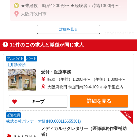
★未経験：時給1200円〜 ★経験者：時給1300円〜
★日払い・週払い有
大阪府吹田市
詳細を見る
ID：AE0610043155
11
件のこの求人と職種が同じ求人
掲載期間終了
アルバイト
パート
辻井診療所
受付・医療事務
時給 （午前）1,200円〜 （午後）1,300円〜
大阪府吹田市山田南29-4-109 ルネ千里丘内
詳細を見る
キープ
NEW
派遣社員
株式会社パソナ・大阪(NO.600116655301)
メディカルセクレタリー（医師事務作業補助
者）