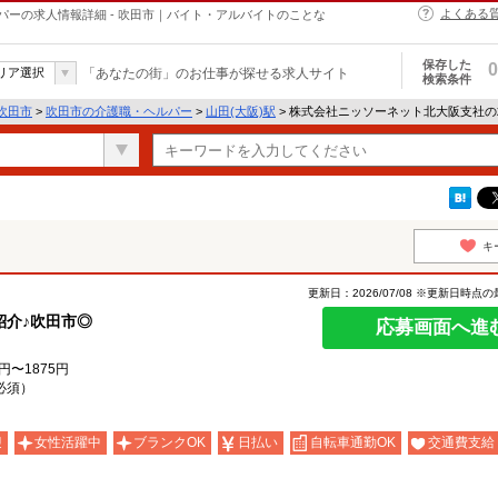
よくある
ーの求人情報詳細 - 吹田市｜バイト・アルバイトのことな
保存した
0
リア選択
「あなたの街」のお仕事が探せる求人サイト
検索条件
吹田市
>
吹田市の介護職・ヘルパー
>
山田(大阪)駅
> 株式会社ニッソーネット北大阪支社
キ
更新日：2026/07/08 ※更新日時点
紹介♪吹田市◎
応募画面へ進
円〜1875円
必須）
迎
女性活躍中
ブランクOK
日払い
自転車通勤OK
交通費支給