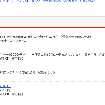
性活躍中
ブランクOK
日払い
自転車通勤OK
交通費支給
社会保険あり
円 (初任者研修)時給1,245円 (実務者)時給1,275円 (介護福祉士)時給1,340円
市立岸部中グループホーム
車通勤OK（車応相談）
）
給100円アップ！ ※給与幅は資格・経験等による
直帰OK）
,050円
車通勤OK（車応相談）