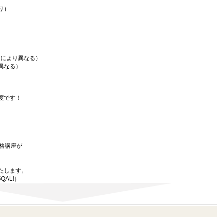
り）
場により異なる）
異なる）
度です！
資格講座が
たします。
5QAL!）