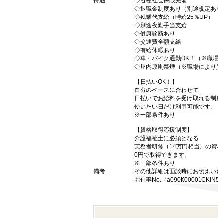
待遇
◇各種社会保険完備
◇退職金制度あり（別途規定あ
◇残業代支給（時給25％UP）
◇別途夜勤手当支給
◇健康診断あり
◇交通費全額支給
◇有給休暇あり
◇車・バイク通勤OK！（※職
◇屋内原則禁煙（※職場により
【日払いOK！】
自分のペースに合わせて
日払いでお給料を受け取れる制
使いたい日だけ利用可能です。
※一部条件あり
【資格取得応援制度】
介護福祉士に必須となる
実務者研修（14万円相当）の
0円で取得できます。
※一部条件あり
備考
その他詳細は面談時にお伝えい
お仕事No.（a090K00001CKlN