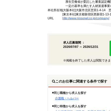
厚生労働省が委託した審査認定機
一定の基準を満たす人材派遣事業
本社所在地
[大阪本社]大阪市北区芝田1-4-14 
[東京本社]東京都新宿区西新宿1-13
URL
http://www.nissonet.co.jp/company/
求人応募期間 ：
2026/07/07 ～ 2026/12/31
※掲載を終了した求人は閲覧できま
このお仕事に関連する条件で探す
同じ職種から求人を探す
介護職・ヘルパー
同じ特徴から求人を探す