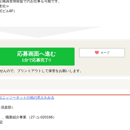
正職員登用前提でのお仕事も可能です。
支社≫
町ビル8F）
応募画面へ進む
キープ
1分で応募完了!!
せんので、プリントアウトして保管をお願いします。
社ニッソーネットの他の求人をみる
と倶楽部）
、職業紹介事業 （27-ユ-020166）
定