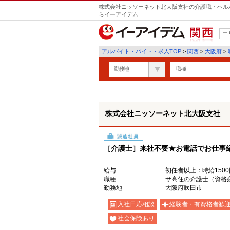
株式会社ニッソーネット北大阪支社の介護職・ヘルパ
らイーアイデム
エ
関西
アルバイト・バイト・求人TOP
>
関西
>
大阪府
>
勤務地
職種
株式会社ニッソーネット北大阪支社
派遣社員
［介護士］来社不要★お電話でお仕事
給与
初任者以上：時給1500
職種
サ高住の介護士（資格
勤務地
大阪府吹田市
入社日応相談
経験者・有資格者歓
社会保険あり