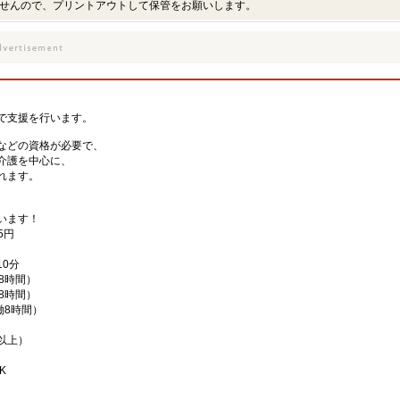
せんので、プリントアウトして保管をお願いします。
、
で支援を行います。
などの資格が必要で、
介護を中心に、
れます。
、
います！
5円
0分
働8時間）
働8時間）
実働8時間）
以上）
K