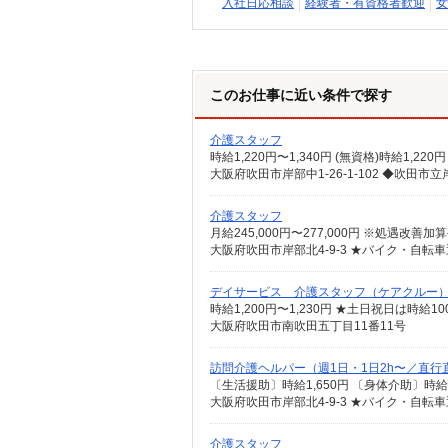
入社日応相談
経験者・有資格者歓迎
女
このお仕事に近い条件で探す
介護スタッフ
時給1,220円〜1,340円 (無資格)時給1,220
大阪府吹田市岸部中1-26-1-102 ◆吹田
介護スタッフ
大阪府吹田市岸部北4-9-3 ★バイク・自転
デイサービス 介護スタッフ（ケアクルー
時給1,200円〜1,230円 ★土日祝日は時
大阪府吹田市南吹田五丁目11番11号
訪問介護ヘルパー（週1日・1日2h〜／直行
〔生活援助〕時給1,650円 〔身体介助〕時給2
大阪府吹田市岸部北4-9-3 ★バイク・自転
介護スタッフ