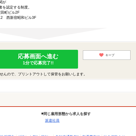
関が
者を認定する制度。
芝田町ビル2F
-12 西新宿昭和ビル3F
応募画面へ進む
キープ
1分で応募完了!!
せんので、プリントアウトして保管をお願いします。
同じ雇用形態から求人を探す
派遣社員