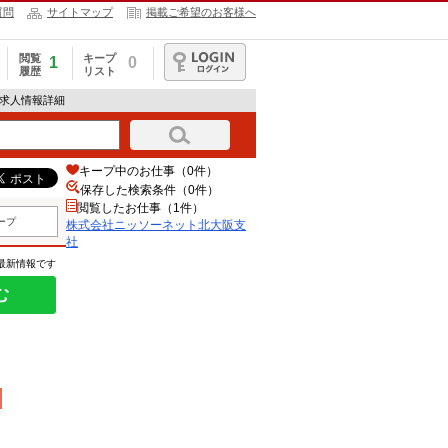
質問
サイトマップ
掲載ご希望のお客様へ
閲覧
キープ
1
0
履歴
リスト
ログイン
の求人情報詳細
キープ中のお仕事（0件）
保存した検索条件（
0
件）
閲覧したお仕事（1件）
ープ
株式会社ニッソーネット北大阪支
社
の最新情報です
む