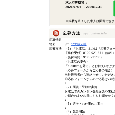
求人応募期間 ：
2026/07/07 ～ 2026/12/31
※掲載を終了した求人は閲覧できま
応募情報
地図
北大阪支社
応募方法
（1）『お電話』または『応募フォ
【総合受付】0120-921-871（無料
（受付時間：9:30〜21:00）
〈お電話の場合〉
「e-aidemを見て」とお伝えいた
〈応募フォームからご応募の場合〉
当社担当者から連絡させていただき
◎応募フォームからのご応募は24
↓
（2）面談・登録の実施
お電話でのカンタン登録面談や来社
ご都合のよいお日にちをお聞かせく
↓
（3）選考・お仕事のご案内
↓
（4）就業開始