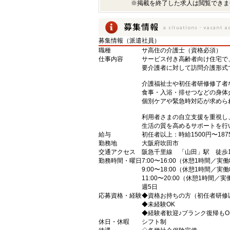
※掲載を終了した求人は閲覧できま
募集情報（派遣社員）
職種
サ高住の介護士（資格必須）
仕事内容
サービス付き高齢者向け住宅で
要介護者に対して訪問介護形式
介護福祉士や初任者研修修了者
食事・入浴・排せつなどの身体
個別ケアや緊急時対応が求めら
利用者さまの自立支援を重視し
生活の質を高めるサポートを行
給与
初任者以上：時給1500円〜187
勤務地
大阪府吹田市
交通アクセス
阪急千里線 「山田」駅 徒歩1
勤務時間・曜日
7:00〜16:00（休憩1時間／実
9:00〜18:00（休憩1時間／実
11:00〜20:00（休憩1時間／
週5日
応募資格・経験
◆資格お持ちの方（初任者研修
◆未経験OK
◆経験者歓迎♪ブランク復帰もO
休日・休暇
シフト制