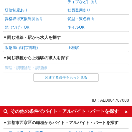
ティブなど）あり
研修制度あり
社員登用あり
資格取得支援制度あり
髪型・髪色自由
髭（ひげ）OK
ネイルOK
同じ沿線・駅から求人を探す
阪急嵐山線(京都府)
上桂駅
同じ職種から上桂駅の求人を探す
調理・調理補助・調理師
関連する条件をもっと見る
同じ雇用形態から上桂駅の求人を探す
パート
同じ特徴から上桂駅の求人を探す
ID：AE0804787088
入社日応相談
即日勤務OK
その他の条件でバイト・アルバイト・パートを探す
友達と応募OK
職場見学OKまたは説明会あり
京都市西京区の職種からバイト・アルバイト・パートを探す
未経験歓迎
経験者・有資格者歓迎