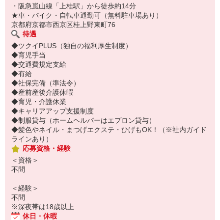
・阪急嵐山線「上桂駅」から徒歩約14分
★車・バイク・自転車通勤可（無料駐車場あり）
京都府京都市西京区桂上野東町76
待遇
◆ツクイPLUS（独自の福利厚生制度）
◆育児手当
◆交通費規定支給
◆有給
◆社保完備（準法令）
◆産前産後介護休暇
◆育児・介護休業
◆キャリアアップ支援制度
◆制服貸与（ホームヘルパーはエプロン貸与）
◆髪色やネイル・まつげエクステ・ひげもOK！（※社内ガイド
ラインあり）
応募資格・経験
＜資格＞
不問
＜経験＞
不問
※深夜帯は18歳以上
休日・休暇