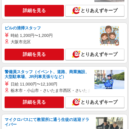
京都府京都市西京区大枝北沓掛町1-21-20
詳細を見る
とりあえずキープ
詳細を見る
キープ
パート
ビルの清掃スタッフ
株式会社魚国総本社
時給 1,200円〜1,200円
介護老人保健施設内での調理補助さん
大阪市北区
時給1,200円〜
（介護老人保健施設 洛西けいゆうの里）京都
詳細を見る
とりあえずキープ
府京都市西京区大枝東長町1-36
詳細を見る
警備員スタッフ（イベント、道路、商業施設、
キープ
大型駐車場、JR列車見張りなど）
日給 11,000円〜12,100円
パート
栃木市・小山市・さいたま市西区・さいたま市岩槻区・久喜市・
株式会社魚国総本社
総合福祉施設内での調理補助さん
詳細を見る
とりあえずキープ
時給1122円〜
京都府京都市西京区下津林東大般若町32
マイクロバスにて教習所に通う生徒の送迎ドラ
イバー
詳細を見る
キープ