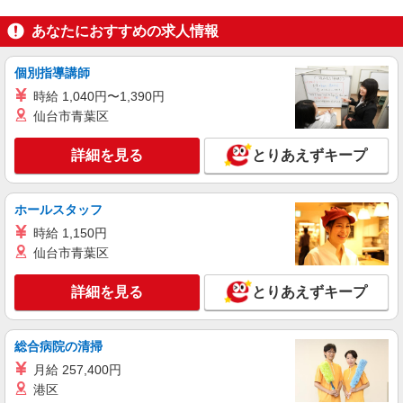
契約社員
あなたにおすすめの求人情報
株式会社魚国総本社
福祉施設内厨房での調理師さん
個別指導講師
時給1,500円〜
時給 1,040円〜1,390円
（洛西ふれあいの里 療護園）京都府京都市西
京区大枝北沓掛町1-21-20
仙台市青葉区
詳細を見る
詳細を見る
とりあえずキープ
キープ
パート
ホールスタッフ
株式会社魚国総本社
時給 1,150円
福祉施設内厨房での調理補助さん
仙台市青葉区
時給1,300円〜
（京都市大原野の杜）京都府京都市西京区大原
詳細を見る
とりあえずキープ
野上里南ノ町38-2
詳細を見る
キープ
総合病院の清掃
月給 257,400円
契約社員
港区
株式会社魚国総本社