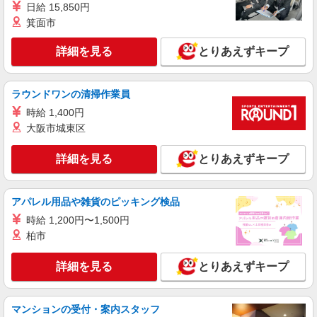
日給 15,850円
箕面市
パート
株式会社魚国総本社
詳細を見る
とりあえずキープ
総合福祉施設内での調理補助さん
時給1200円〜
京都府京都市西京区下津林東大般若町32
ラウンドワンの清掃作業員
時給 1,400円
詳細を見る
キープ
大阪市城東区
契約社員
詳細を見る
とりあえずキープ
株式会社魚国総本社
総合施設内での調理師さん
アパレル用品や雑貨のピッキング検品
時給1400円〜
京都府京都市西京区下津林東大般若町32
時給 1,200円〜1,500円
柏市
詳細を見る
キープ
詳細を見る
とりあえずキープ
契約社員
株式会社魚国総本社
マンションの受付・案内スタッフ
高齢者総合福祉施設内厨房での調理員さん