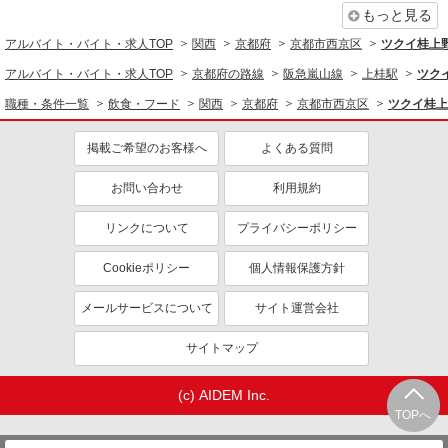
もっと見る
同じ特徴から求人を探す
アルバイト・バイト・求人TOP
関西
京都府
京都市西京区
ツクイ桂上
未経験歓迎
ミドル（40代～）活躍中
アルバイト・バイト・求人TOP
京都府の路線
阪急嵐山線
上桂駅
ツク
副業・WワークOK
交通費支給
職種・条件一覧
飲食・フード
関西
京都府
京都市西京区
ツクイ桂上
社会保険あり
産休・育休取得実績あり
掲載ご希望のお客様へ
よくある質問
社員登用あり
お問い合わせ
利用規約
リンクについて
プライバシーポリシー
Cookieポリシー
個人情報保護方針
メールサービスについて
サイト運営会社
サイトマップ
(c) AIDEM Inc.
TOPへ