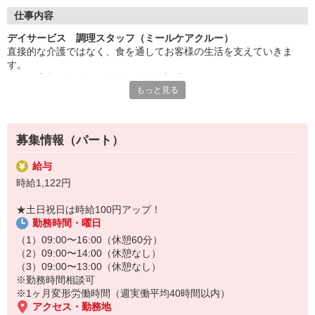
◇長く安心して働ける環境づくり
・ツクイ独自の福祉厚生制度でプライベートも充実
仕事内容
・子育てサポート企業として「くるみん認定」の取得
デイサービス 調理スタッフ（ミールケアクルー）
・子育て支援の福利厚生制度あり！子育てと仕事の両立を応援◎
直接的な介護ではなく、食を通してお客様の生活を支えていきま
・スタッフ何でも相談窓口やライフキャリア相談など、各相談窓
す。
口あり
※お客様に提供する食事の簡単な調理
もっと見る
※盛り付け業務
◇頑張った分、スタッフに還元！
※食器洗浄
・2024年冬季賞与からインセンティブ賞与を導入
※食材の発注など
・パートは特別手当の支給あり
※提供食事数:30人分
募集情報（パート）
※1日の作業人数:1人
給与
★＼サービス・職種の魅力／
時給1,122円
完全調理済み食品を使用のため、調理未経験、調理に自信のない方
も安心して始めることができます。献立は本部で決まっているため
★土日祝日は時給100円アップ！
メニューを考える必要はなく、手順に沿って作業を進めることが可
勤務時間・曜日
能です。
マニュアルや研修制度、段階的なOJTも整えているため、未経験の
（1）09:00〜16:00（休憩60分）
方も無理なく業務を覚えられる環境です。
（2）09:00〜14:00（休憩なし）
（3）09:00〜13:00（休憩なし）
※勤務時間相談可
※1ヶ月変形労働時間（週実働平均40時間以内）
アクセス・勤務地