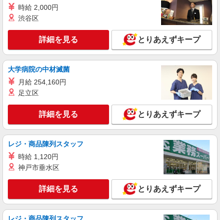
時給 2,000円
時給1200円
渋谷区
（高齢者総合福祉施設 京都厚生園）京都府京
都市西京区山田平尾町46
詳細を見る
とりあえずキープ
詳細を見る
キープ
大学病院の中材滅菌
契約社員
月給 254,160円
京都ケアセンターそよ風：RO45579
足立区
厨房管理者
【月給】198,000円〜235,000円 ▼給与詳細 職
詳細を見る
とりあえずキープ
務手当5,000円 ▼下記別途支給 通勤手当 年末年始
手当：380円/時 寸志あり：年2回（6月・12月）
京都府京都市西京区大枝東新林町2-13
※業績による 特別報酬：平均33万円（最高額95.8
レジ・商品陳列スタッフ
万円） ※2025年6月支給実績
詳細を見る
キープ
時給 1,120円
神戸市垂水区
詳細を見る
とりあえずキープ
レジ・商品陳列スタッフ