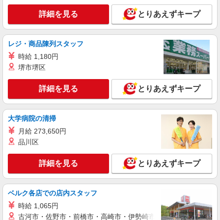
介護老人保健施設内での調理師さん
詳細を見る
とりあえずキープ
時給1400円〜
（介護老人保健施設 洛西けいゆうの里）京都
府京都市西京区大枝東長町1-36
レジ・商品陳列スタッフ
時給 1,180円
詳細を見る
キープ
堺市堺区
パート
詳細を見る
とりあえずキープ
株式会社魚国総本社
調理補助
時給1200円〜
大学病院の清掃
京都府京都市西京区大枝北沓掛町（福祉施設）
月給 273,650円
品川区
詳細を見る
キープ
詳細を見る
とりあえずキープ
パート
株式会社魚国総本社
ベルク各店での店内スタッフ
福祉施設厨房内での調理補助さん
時給 1,065円
時給1122円〜
古河市・佐野市・前橋市・高崎市・伊勢崎市・太田市・館林市・