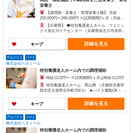
栄養士
【調理師・栄養士・管理栄養士職】 月給
250,000円〜280,000円 ※試用期間2ヶ月（月給
250,000円〜280,000円） ※給与幅は経験による
【兵庫県】 ◆特別養護老人ホーム フェニッ
【エリア調理師職】 月給270,000円〜320,000円
クス加古川ケアセンター （兵庫県加古川市米田町
※試用期間2〜6ヶ月（月給270,000円） ※給与幅
平津字沖田384-16） ◆祐生病院 （兵庫県伊丹市山
は調理技術・コミュニケーション力による
田5-3-13） ◆城陽江尻病院 （兵庫県姫路市北条1-
詳細を見る
キープ
279） 【京都府】 ◆特別養護老人ホーム 塔南の
園 （京都府京都市南区西九条菅田町4-2） ◆住宅
型有料老人ホーム 北野マリアヴィラ （京都府京都
アルバイト
パート
市上京区仁和寺街道千本西入五番町153） ◆特別
株式会社ベネミール
養護老人ホーム 西山寮 （京都府京都市西京区大
特別養護老人ホーム内での調理補助
原野石作町256-1） ◆高齢者福祉施設 西七条
時給1122円〜 ※試用期間2ヶ月は時給1122円
（京都府京都市下京区西七条八幡町29） ◆宇治病
院 （京都府宇治市五ケ庄芝ノ東54-2） 【大阪府】
特別養護老人ホーム 西山寮 （京都府京都市
◆特別養護老人ホーム ぐんげ今城の丘 （大阪府
西京区大原野石作町256-1） ★バイク通勤OK！ ★
高槻市郡家本町13-23） ◆住宅型有料老人ホー
車通勤OK！
ム さざなみ鶴山台 （大阪府和泉市鶴山台3-2-2）
詳細を見る
キープ
【奈良県】 ◆奈良春日病院 （奈良県奈良市鹿野園
町1212-1）
アルバイト
パート
株式会社ベネミール
特別養護老人ホーム内での調理補助