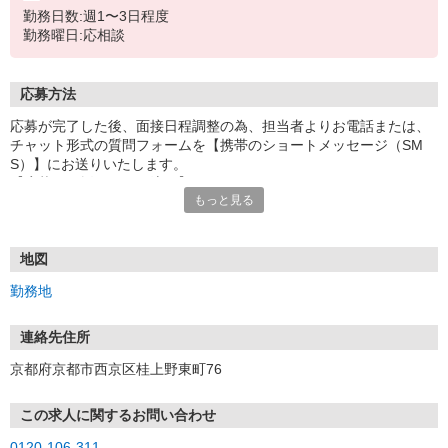
勤務日数:週1〜3日程度
勤務曜日:応相談
応募方法
応募が完了した後、面接日程調整の為、担当者よりお電話または、
チャット形式の質問フォームを【携帯のショートメッセージ（SM
S）】にお送りいたします。
【応募から採用までの流れ】
もっと見る
1.応募…Webもしくはお電話より応募ください。
2.面接…ご質問や働き方の相談も受け付けます。
※面接時に適性検査＋実技試験を実施
※実技試験はドライバーの職種のみとなります。
地図
3.採用…入社日はご相談に応じます。
勤務地
連絡先住所
京都府京都市西京区桂上野東町76
この求人に関するお問い合わせ
0120-106-311