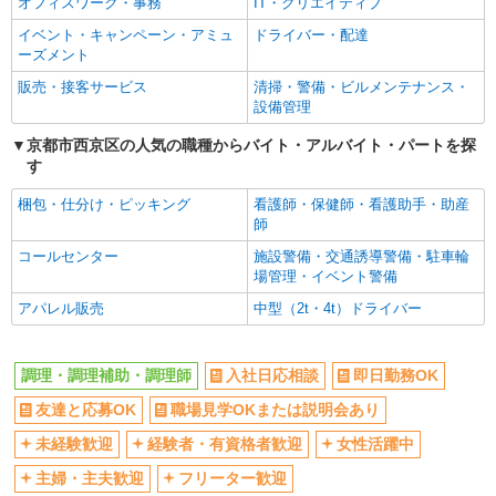
オフィスワーク・事務
IT・クリエイティブ
女性活躍中
主婦・主夫歓迎
イベント・キャンペーン・アミュ
ドライバー・配達
フリーター歓迎
学歴不問
ーズメント
ブランクOK
ミドル（40代～）活躍中
販売・接客サービス
清掃・警備・ビルメンテナンス・
エルダー（50代～）活躍中
昇給あり
設備管理
禁煙・分煙
バイク通勤OK
京都市西京区の人気の職種からバイト・アルバイト・パートを探
す
自転車通勤OK
残業ほぼなし
副業・WワークOK
転勤なし
梱包・仕分け・ピッキング
看護師・保健師・看護助手・助産
師
交通費支給
社会保険あり
コールセンター
施設警備・交通誘導警備・駐車輪
産休・育休取得実績あり
各種手当（家族・役職・インセン
場管理・イベント警備
ティブなど）あり
アパレル販売
中型（2t・4t）ドライバー
研修制度あり
社員登用あり
資格取得支援制度あり
髪型・髪色自由
調理・調理補助・調理師
入社日応相談
即日勤務OK
髭（ひげ）OK
ネイルOK
友達と応募OK
職場見学OKまたは説明会あり
同じ職種から求人を探す
未経験歓迎
経験者・有資格者歓迎
女性活躍中
飲食・フード
主婦・主夫歓迎
フリーター歓迎
調理・調理補助・調理師