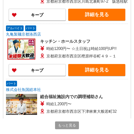
京都府京都市西京区川島北裏町97-2 阪急桂駅
詳細を見る
キープ
アルバイト
パート
丸亀製麺京都洛西店
キッチン・ホールスタッフ
時給1200円〜 ☆土日祝は時給100円UP!!
京都府京都市西京区樫原秤谷町４９－１
詳細を見る
キープ
パート
株式会社魚国総本社
総合福祉施設内での調理補助さん
時給1,200円〜
京都府京都市西京区下津林東大般若町32
詳細を見る
キープ
もっと見る