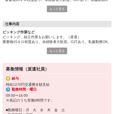
K。お弁当注文可能。
もっと見る
業務の半分は人気の座り作業。幅広い年齢層が活躍中。土日祝休
みでプライベートも充実できます。
給与即払いOK！ただし就業状況によりご利用いただけない場合
があります。詳細はオペレーターへお問い合わせください。
仕事内容
ピッキング作業など
『テクノ・サービス』は、派遣業界大手スタッフサービスグルー
ピッキング、組立作業をお願いします。（派遣）
プです。
重量物15キロ程度あり。未経験者大歓迎。OJTあり。私服勤務OK。
全国にあるお仕事の中から、一人ひとりのスキルや希望条件に応
お弁当注文可能。
じたお仕事をご案内します。
もっと見る
業務の半分は人気の座り作業。幅広い年齢層が活躍中。土日祝休み
安全管理体制も万全ですので安心してご就業いただけます。
でプライベートも充実できます。
＊座り仕事です
登録方法は、【オンライン】【電話】【登録会来場】の3つから
選べます♪
募集情報（派遣社員）
★★履歴書・証明写真は不要！★★
また、ご登録済の方はお仕事の紹介がスムーズです。
給与
ご応募お待ちしています。
時給1270円交通費全額支給
勤務時間・曜日
09:00〜16:00
※表記のうち実働6時間です。
■勤務曜日：月 火 水 木 金 土