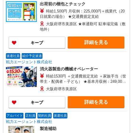
出荷前の梱包とチェック
時給1,500円 月収例：225,000円＋残業代（20
日就業の場合） ★交通費規定支給
大阪府堺市美原区 ★車通勤可 駐車場完備（敷
地外）
詳細を見る
キープ
派遣社員
紹介予定派遣
戦力エージェント株式会社
消火器製造の機械オペレーター
時給1530円 ＋交通費規定支給 ＋家族手当（世
帯主・配偶者・子ども） ★基本月収例：249,000
円 （時給1,530円×実働7時間45分×月21日勤務の
大阪府堺市美原区
場合） ※ここに交通費、家族手当や残業手当など
もプラスされます！ ☆勤務後、スグに受け取れる
詳細を見る
キープ
前払い制度完備！
アルバイト
正社員
契約社員
派遣社員
戦力エージェント株式会社
製造補助