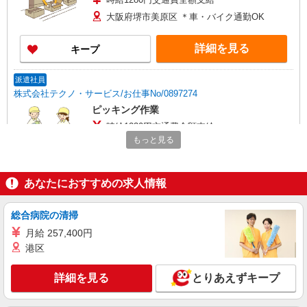
大阪府堺市美原区 ＊車・バイク通勤OK
詳細を見る
キープ
派遣社員
株式会社テクノ・サービス/お仕事No/0897274
ピッキング作業
時給1230円交通費全額支給
もっと見る
大阪府堺市美原区 ＊車・バイク通勤OK
詳細を見る
キープ
あなたにおすすめの求人情報
派遣社員
総合病院の清掃
パーソルファクトリーパートナーズ株式会社
月給 257,400円
ケーブルの出荷・梱包／要資格（日勤）
港区
時給1400円 ※交通費全額支給（規定あり）
【月収例】22.4万円（20日勤務 ※残業なしの場
詳細を見る
とりあえずキープ
合）
大阪府堺市美原区木材通