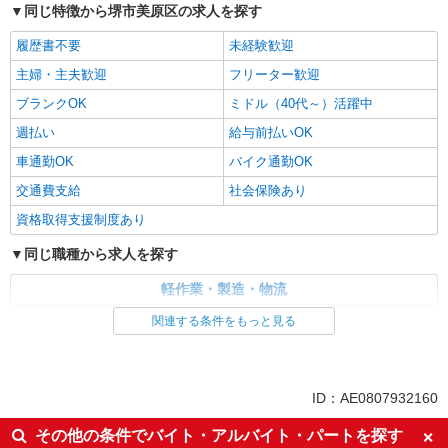
同じ特徴から堺市美原区の求人を探す
履歴書不要
未経験歓迎
主婦・主夫歓迎
フリーター歓迎
ブランクOK
ミドル（40代～）活躍中
週払い
給与前払いOK
車通勤OK
バイク通勤OK
交通費支給
社会保険あり
資格取得支援制度あり
同じ職種から求人を探す
軽作業・製造・物流
梱包・仕分け・ピッキング
関連する条件をもっと見る
同じ特徴から求人を探す
未経験歓迎
ミドル（40代～）活躍中
ID：AE0807932160
車通勤OK
交通費支給
その他の条件でバイト・アルバイト・パートを探す
社会保険あり