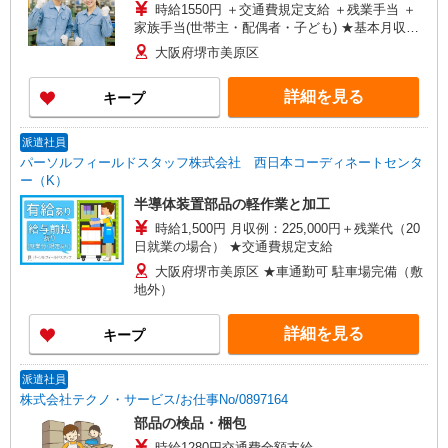
時給1550円 ＋交通費規定支給 ＋残業手当 ＋
家族手当(世帯主・配偶者・子ども) ★基本月収
例：255,750円 （時給1,550円×7時間30分×月22日
大阪府堺市美原区
勤務の場合） ※ここに交通費、残業手当、家族手
当などがプラス！ ☆勤務後すぐに受け取れる前払
詳細を見る
キープ
い制度完備！
派遣社員
パーソルフィールドスタッフ株式会社 西日本コーディネートセンタ
ー（K）
半導体装置部品の軽作業と加工
時給1,500円 月収例：225,000円＋残業代（20
日就業の場合） ★交通費規定支給
大阪府堺市美原区 ★車通勤可 駐車場完備（敷
地外）
詳細を見る
キープ
派遣社員
株式会社テクノ・サービス/お仕事No/0897164
部品の検品・梱包
時給1280円交通費全額支給