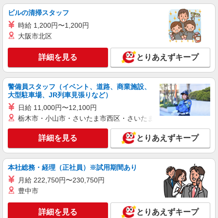
派遣社員
ビルの清掃スタッフ
株式会社ケイエムシー
時給 1,200円〜1,200円
倉庫内作業（ピッキング・出荷準備）
大阪市北区
時給1350円〜1687円 ★稼働分前払いOK!!★ ※
日払いOK
詳細を見る
とりあえずキープ
大阪府堺市美原区木材通
詳細を見る
キープ
警備員スタッフ（イベント、道路、商業施設、
大型駐車場、JR列車見張りなど）
派遣社員
日給 11,000円〜12,100円
人材プロオフィス株式会社
栃木市・小山市・さいたま市西区・さいたま市岩槻区・久喜市・
お弁当箱等のピッキングおよび梱包スタッフ
時給1,200円〜 ◆月収例）144,000円 (1,200円
詳細を見る
とりあえずキープ
×6h×20日)
大阪府堺市美原区多治井194-2
本社総務・経理（正社員）※試用期間あり
詳細を見る
キープ
月給 222,750円〜230,750円
豊中市
職業紹介
株式会社ケイエムシー
詳細を見る
とりあえずキープ