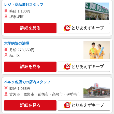
詳細を見る
キープ
レジ・商品陳列スタッフ
時給 1,180円
派遣社員
堺市堺区
株式会社日本ワークプレイス関西/215
組立、ピッキング
詳細を見る
とりあえずキープ
時給1,250円 月収例： 1250円×7時間50分＝
9,788円×20日＝19万5,760円 別途 交通費全額支
給
大阪府堺市美原区平尾
大学病院の清掃
月給 273,650円
詳細を見る
キープ
品川区
派遣社員
詳細を見る
とりあえずキープ
株式会社日本ワークプレイス関西/143
ピッキング、梱包作業
ベルク各店での店内スタッフ
時給1,200円 月収例： フルタイムの場合＞
1200円×6時間30分＝7,800円×8日＝6万2,400円
時給 1,065円
1200円×４時間45分＝5,700円×12日＝6万8,400円
大阪府堺市美原区小平尾
古河市・佐野市・前橋市・高崎市・伊勢崎市・太田市・館林市・
合計13万800円 別途 交通費規定額支給
詳細を見る
キープ
詳細を見る
とりあえずキープ