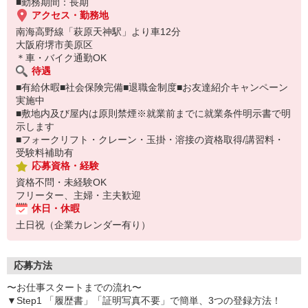
■勤務期間：長期
アクセス・勤務地
南海高野線「萩原天神駅」より車12分
大阪府堺市美原区
＊車・バイク通勤OK
待遇
■有給休暇■社会保険完備■退職金制度■お友達紹介キャンペーン
実施中
■敷地内及び屋内は原則禁煙※就業前までに就業条件明示書で明
示します
■フォークリフト・クレーン・玉掛・溶接の資格取得/講習料・
受験料補助有
応募資格・経験
資格不問・未経験OK
フリーター、主婦・主夫歓迎
休日・休暇
土日祝（企業カレンダー有り）
応募方法
〜お仕事スタートまでの流れ〜
▼Step1 「履歴書」「証明写真不要」で簡単、3つの登録方法！