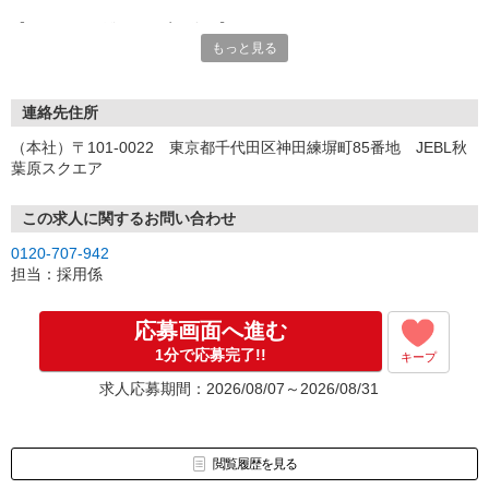
【オンライン登録（目安5分）】
もっと見る
いつでも好きな時間に登録OK
【電話登録（目安20分）】
受付時間/平日9:00〜19:00
連絡先住所
※電話登録の場合、就業前には登録会へお越しください
（本社）〒101-0022 東京都千代田区神田練塀町85番地 JEBL秋
葉原スクエア
【来場登録（目安1時間30分）】
受付時間/平日10:00〜17:00
この求人に関するお問い合わせ
▼Step2 全国にあるお仕事の中から、あなたにピッタリのお仕事を
0120-707-942
ご案内
担当：採用係
▼Step3 就業前に職場見学で気になる事はしっかりチェック！
▼Step4 気に入ったら雇用契約・お仕事スタート
応募画面へ進む
応募⇒最短で2日後からの勤務も可能です！
1分で応募完了!!
キープ
求人応募期間：2026/08/07～2026/08/31
閲覧履歴を見る