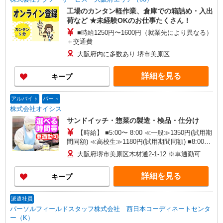
工場のカンタン軽作業、倉庫での箱詰め・入出
荷など ★未経験OKのお仕事たくさん！
■時給1250円〜1600円（就業先により異なる）
＋交通費
大阪府内に多数あり 堺市美原区
詳細を見る
キープ
アルバイト
パート
株式会社オイシス
サンドイッチ・惣菜の製造・検品・仕分け
【時給】 ■5:00〜 8:00 ≪一般≫1350円(試用期
間同額) ≪高校生≫1180円(試用期間同額) ■8:00〜
17:00 ≪一般≫1180円(試用期間同額) ≪高校生
大阪府堺市美原区木材通2-1-12 ※車通勤可
≫1180円(試用期間同額) ■17:00〜22:00 ≪一般
≫1200円(試用期間同額) ≪高校生≫1180円(試用期
詳細を見る
キープ
間同額) ■22:00〜 5:00 ≪一般≫1475円 (試用期間
同額) ★日・祝は100円UP
派遣社員
パーソルフィールドスタッフ株式会社 西日本コーディネートセンタ
ー（K）