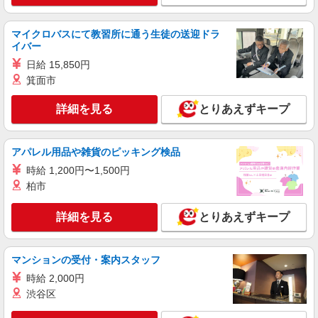
工場内軽作業スタッフ
月給：250,000円〜300,000円 賞与：2回／年
マイクロバスにて教習所に通う生徒の送迎ドラ
昇給：1回／年 交通費：全額支給 ※車・バイク通
イバー
勤の方は距離に合わせて通勤手当を支給 退職金制
大阪府堺市美原区木材通 4-2-11 勤務先名: 日新
度 ※その他、福利厚生は「待遇」欄へ記載あり ※
日給 15,850円
シール工業株式会社
試用期間：入社から3ヶ月 ※試用期間中は時給
箕面市
1,180円
詳細を見る
キープ
詳細を見る
とりあえずキープ
アパレル用品や雑貨のピッキング検品
時給 1,200円〜1,500円
柏市
詳細を見る
とりあえずキープ
マンションの受付・案内スタッフ
時給 2,000円
渋谷区