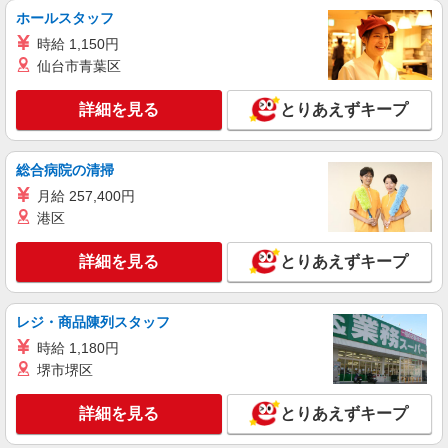
キワヨシ株式会社
ホールスタッフ
製造/加工機オペレーター
時給 1,150円
時給1250円〜 ※交通費支給（月1万2000円ま
仙台市青葉区
で） 【月収例】22万2000円 （8h×21日勤務×時給
1250円、交通費1万2000円の場合）
大阪府松原市天美北2丁目
詳細を見る
とりあえずキープ
詳細を見る
キープ
総合病院の清掃
正社員
月給 257,400円
キワヨシ株式会社
港区
製造/加工機オペレーター
日給1万円〜 ※交通費支給（月1万2000円ま
詳細を見る
とりあえずキープ
で） 【月収例】22万2000円 （勤務日数21日、交
通費1万2000円の場合）
大阪府松原市天美北2丁目
レジ・商品陳列スタッフ
詳細を見る
キープ
時給 1,180円
堺市堺区
派遣社員
株式会社ケイエムシー
詳細を見る
とりあえずキープ
人気ゲームソフトの機械オペレーター