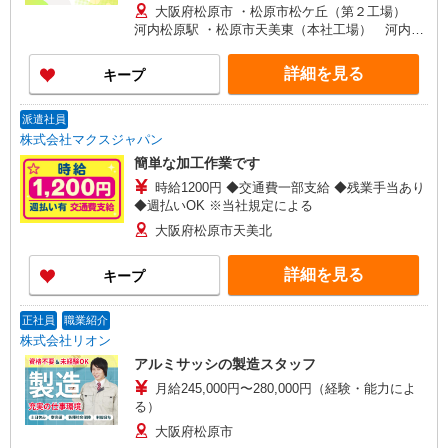
→227,850円
大阪府松原市 ・松原市松ケ丘（第２工場）
河内松原駅 ・松原市天美東（本社工場） 河内天
美駅 ★自転車、バイク通勤OK ☆第２工場は車通
勤OK
詳細を見る
キープ
派遣社員
株式会社マクスジャパン
簡単な加工作業です
時給1200円 ◆交通費一部支給 ◆残業手当あり
◆週払いOK ※当社規定による
大阪府松原市天美北
詳細を見る
キープ
正社員
職業紹介
株式会社リオン
アルミサッシの製造スタッフ
月給245,000円〜280,000円（経験・能力によ
る）
大阪府松原市