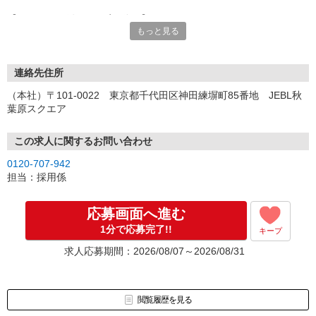
【オンライン登録（目安5分）】
もっと見る
いつでも好きな時間に登録OK
【電話登録（目安20分）】
受付時間/平日9:00〜19:00
連絡先住所
※電話登録の場合、就業前には登録会へお越しください
（本社）〒101-0022 東京都千代田区神田練塀町85番地 JEBL秋
葉原スクエア
【来場登録（目安1時間30分）】
受付時間/平日10:00〜17:00
この求人に関するお問い合わせ
▼Step2 全国にあるお仕事の中から、あなたにピッタリのお仕事を
0120-707-942
ご案内
担当：採用係
▼Step3 就業前に職場見学で気になる事はしっかりチェック！
▼Step4 気に入ったら雇用契約・お仕事スタート
応募画面へ進む
応募⇒最短で2日後からの勤務も可能です！
1分で応募完了!!
キープ
求人応募期間：2026/08/07～2026/08/31
閲覧履歴を見る