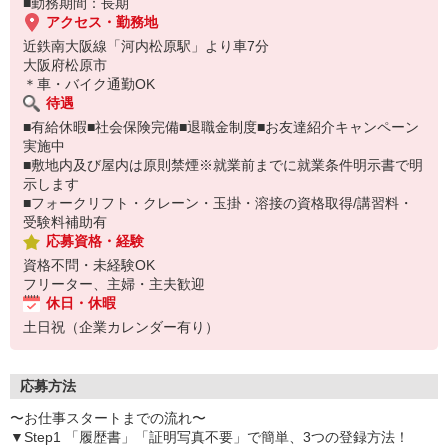
■勤務期間：長期
アクセス・勤務地
近鉄南大阪線「河内松原駅」より車7分
大阪府松原市
＊車・バイク通勤OK
待遇
■有給休暇■社会保険完備■退職金制度■お友達紹介キャンペーン
実施中
■敷地内及び屋内は原則禁煙※就業前までに就業条件明示書で明
示します
■フォークリフト・クレーン・玉掛・溶接の資格取得/講習料・
受験料補助有
応募資格・経験
資格不問・未経験OK
フリーター、主婦・主夫歓迎
休日・休暇
土日祝（企業カレンダー有り）
応募方法
〜お仕事スタートまでの流れ〜
▼Step1 「履歴書」「証明写真不要」で簡単、3つの登録方法！