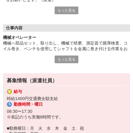
もっと見る
未経験者大歓迎。幅広い年齢層が活躍中。人気の日勤。残業ほと
んどなし。午前と午後に15分ずつの有給休憩があります。
大型連休あり。土曜日は月1回程度出勤有。OJTや研修があり安
心です。ご応募はお早めに。
仕事内容
給与即払いOK！ただし就業状況によりご利用いただけない場合
機械オペレーター
があります。詳細はオペレーターへお問い合わせください。
機械へ部品セット、取り出し、機械で研磨、測定器で膜厚検査、コ
イル巻き、ペンチを使用してシャフトを金属に巻き付ける作業をお
『テクノ・サービス』は、派遣業界大手スタッフサービスグルー
願いします。（派遣）
プです。
もっと見る
未経験者大歓迎。幅広い年齢層が活躍中。人気の日勤。残業ほとん
全国にあるお仕事の中から、一人ひとりのスキルや希望条件に応
どなし。午前と午後に15分ずつの有給休憩があります。
じたお仕事をご案内します。
大型連休あり。土曜日は月1回程度出勤有。OJTや研修があり安心で
安全管理体制も万全ですので安心してご就業いただけます。
す。ご応募はお早めに。
募集情報（派遣社員）
登録方法は、【オンライン】【電話】【登録会来場】の3つから
選べます♪
給与
★★履歴書・証明写真は不要！★★
時給1400円交通費全額支給
また、ご登録済の方はお仕事の紹介がスムーズです。
勤務時間・曜日
ご応募お待ちしています。
08:30〜17:30
※表記のうち実働8時間です。
■勤務曜日：月 火 水 木 金 土 祝