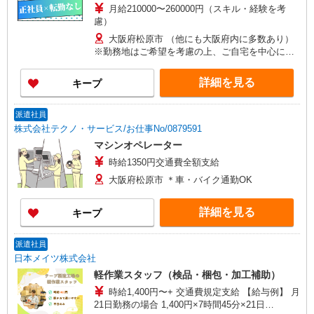
月給210000〜260000円（スキル・経験を考
慮）
大阪府松原市 （他にも大阪府内に多数あり）
※勤務地はご希望を考慮の上、ご自宅を中心に通
勤時間120分圏内のエリアとなります。（転勤な
し）
詳細を見る
キープ
派遣社員
株式会社テクノ・サービス/お仕事No/0879591
マシンオペレーター
時給1350円交通費全額支給
大阪府松原市 ＊車・バイク通勤OK
詳細を見る
キープ
派遣社員
日本メイツ株式会社
軽作業スタッフ（検品・梱包・加工補助）
時給1,400円〜+ 交通費規定支給 【給与例】 月
21日勤務の場合 1,400円×7時間45分×21日