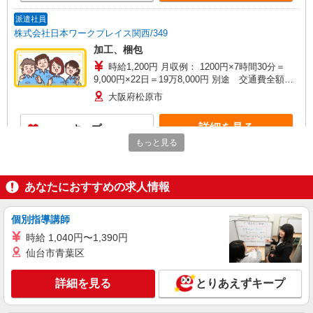
派遣社員
株式会社日本ワークプレイス関西/349
加工、梱包
時給1,200円 月収例： 1200円×7時間30分＝
9,000円×22日＝19万8,000円 別途 交通費全額支
給
大阪府松原市
詳細を見る
キープ
もっと見る
派遣社員
株式会社日本ワークプレイス関西/509
あなたにおすすめの求人情報
マシンオペレーター
時給1,260円 月収例： 1260円×8時間＝10,080
個別指導講師
円×22日＝22万1,760円 別途 交通費全額支給
時給 1,040円〜1,390円
大阪府松原市
仙台市青葉区
詳細を見る
キープ
詳細を見る
とりあえずキープ
派遣社員