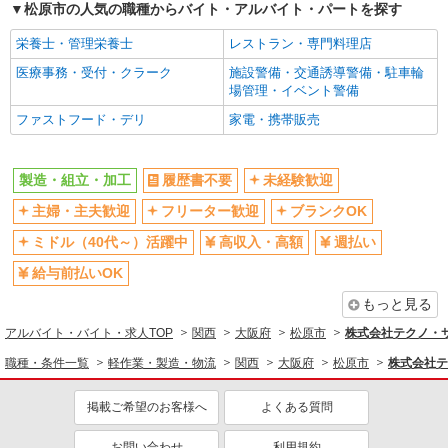
松原市の人気の職種からバイト・アルバイト・パートを探す
栄養士・管理栄養士
レストラン・専門料理店
医療事務・受付・クラーク
施設警備・交通誘導警備・駐車輪
場管理・イベント警備
ファストフード・デリ
家電・携帯販売
製造・組立・加工
履歴書不要
未経験歓迎
主婦・主夫歓迎
フリーター歓迎
ブランクOK
ミドル（40代～）活躍中
高収入・高額
週払い
給与前払いOK
もっと見る
アルバイト・バイト・求人TOP
関西
大阪府
松原市
株式会社テクノ・サー
職種・条件一覧
軽作業・製造・物流
関西
大阪府
松原市
株式会社テ
掲載ご希望のお客様へ
よくある質問
お問い合わせ
利用規約