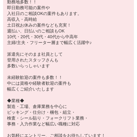
勤務地多数！！
即日勤務可能の案件や
入社日のご相談OKの案件もあります。
高収入・高時給
土日祝お休みの案件なども充実！
週払い、日払いのご相談もOK
10代・20代・30代・40代から中高年
主婦/主夫・フリーター層まで幅広く活躍中♪
派遣先にそのまま社員として
登用されたスタッフさんも
多数いらっしゃいます
未経験歓迎の案件も多数！！
中には資格や経験者歓迎の案件も
幅広くご紹介いたします
◆業種◆
製造・工場、倉庫業務を中心に
ピッキング・仕分け・梱包・組立・
検査・シール貼り・フォークリフト業務・
事務・入力作業など幅広い職種に対応
お気軽にエントリー、ご相談をお待ちしています！