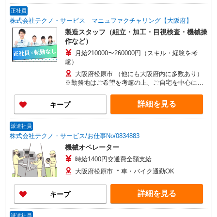
正社員
株式会社テクノ・サービス マニュファクチャリング【大阪府】
製造スタッフ（組立・加工・目視検査・機械操
作など）
月給210000〜260000円（スキル・経験を考
慮）
大阪府松原市 （他にも大阪府内に多数あり）
※勤務地はご希望を考慮の上、ご自宅を中心に通
勤時間120分圏内のエリアとなります。（転勤な
し）
詳細を見る
キープ
派遣社員
株式会社テクノ・サービス/お仕事No/0834883
機械オペレーター
時給1400円交通費全額支給
大阪府松原市 ＊車・バイク通勤OK
詳細を見る
キープ
派遣社員