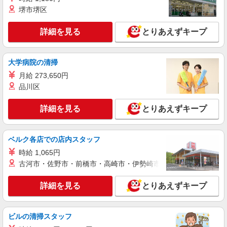
目視検査、軽作業
堺市堺区
時給1,400円 月収例： 1400円×7時間45分＝
10,850円×20日＝21万7,000円 別途 交通費全額支
詳細を見る
とりあえずキープ
給
大阪府松原市大堀
大学病院の清掃
詳細を見る
キープ
月給 273,650円
派遣社員
品川区
株式会社日本ワークプレイス関西/509
マシンオペレーター
詳細を見る
とりあえずキープ
時給1,260円 月収例： 1260円×8時間＝10,080
円×22日＝22万1,760円 別途 交通費全額支給
ベルク各店での店内スタッフ
大阪府松原市
時給 1,065円
古河市・佐野市・前橋市・高崎市・伊勢崎市・太田市・館林市・
詳細を見る
キープ
詳細を見る
とりあえずキープ
派遣社員
株式会社日本ワークプレイス関西/436
製造補助、出荷補助、軽作業
ビルの清掃スタッフ
時給1,500円 月収例： 1500円×8時間＝12,000