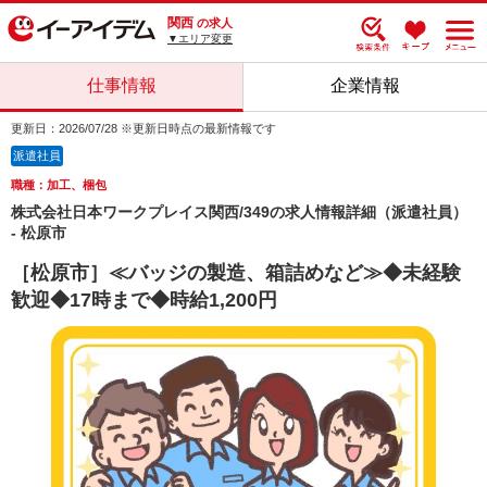
関西
の求人
▼エリア変更
仕事情報
企業情報
更新日：2026/07/28 ※更新日時点の最新情報です
派遣社員
職種：加工、梱包
株式会社日本ワークプレイス関西/349の求人情報詳細（派遣社員）
- 松原市
［松原市］≪バッジの製造、箱詰めなど≫◆未経験
歓迎◆17時まで◆時給1,200円