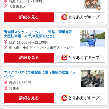
時給 1,200円〜1,200円
円×20日＝240,000円 別途 交通費全額支給
大阪市北区
大阪府松原市三宅西
詳細を見る
とりあえずキープ
詳細を見る
キープ
派遣社員
警備員スタッフ（イベント、道路、商業施設、
株式会社日本ワークプレイス関西/769
大型駐車場、JR列車見張りなど）
マシンオペレーター
日給 11,000円〜12,100円
時給1,500円 月収例： 1500円×7時間45分＝
栃木市・小山市・さいたま市西区・さいたま市岩槻区・久喜市・
11,625円×22日＝25万5,750円 別途 交通費全額支
給
大阪府松原市三宅西
詳細を見る
とりあえずキープ
詳細を見る
キープ
マイクロバスにて教習所に通う生徒の送迎ドラ
イバー
派遣社員
日給 15,850円
キワヨシ株式会社
箕面市
製造/加工機オペレーター
時給1250円〜 ※交通費支給（月1万2000円ま
詳細を見る
とりあえずキープ
で） 【月収例】22万2000円 （8h×21日勤務×時給
1250円、交通費1万2000円の場合）
大阪府松原市天美北2丁目