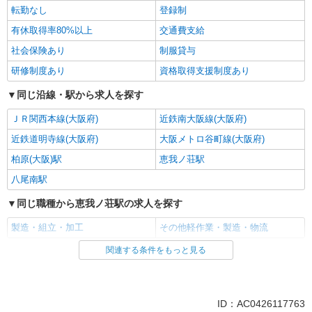
転勤なし
登録制
有休取得率80%以上
交通費支給
社会保険あり
制服貸与
研修制度あり
資格取得支援制度あり
同じ沿線・駅から求人を探す
ＪＲ関西本線(大阪府)
近鉄南大阪線(大阪府)
近鉄道明寺線(大阪府)
大阪メトロ谷町線(大阪府)
柏原(大阪)駅
恵我ノ荘駅
八尾南駅
同じ職種から恵我ノ荘駅の求人を探す
製造・組立・加工
その他軽作業・製造・物流
関連する条件をもっと見る
同じ雇用形態から恵我ノ荘駅の求人を探す
派遣社員
同じ特徴から恵我ノ荘駅の求人を探す
ID：AC0426117763