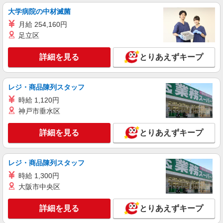
詳細を見る
キープ
大学病院の中材滅菌
月給 254,160円
派遣社員
株式会社ケイエムシー
足立区
人気ゲームソフトの機械オペレーター
詳細を見る
とりあえずキープ
時給1,400円〜1,750円 ★稼働分前払いOK!!★
※日払いOK
大阪府松原市大堀 ★車・バイク・自転車通勤
レジ・商品陳列スタッフ
OK（敷地内に無料駐車場あり）
時給 1,120円
詳細を見る
神戸市垂水区
キープ
詳細を見る
とりあえずキープ
レジ・商品陳列スタッフ
時給 1,300円
大阪市中央区
詳細を見る
とりあえずキープ