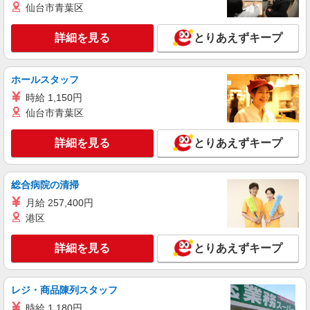
仙台市青葉区
正社員
職業紹介
株式会社リオン
詳細を見る
とりあえずキープ
アルミサッシの製造スタッフ
月給245,000円〜280,000円（経験・能力によ
る）
ホールスタッフ
大阪府松原市
時給 1,150円
仙台市青葉区
詳細を見る
キープ
詳細を見る
とりあえずキープ
派遣社員
株式会社日本ワークプレイス関西/523
ピッキング作業
総合病院の清掃
時給1,240円 月収例： 月・火＞1240円×7時間
月給 257,400円
＝8,680円×8日＝6万9440円 水・木・金＞1240円
港区
×6時間＝7,440円×12日＝8万9,280円 合計15万
大阪府松原市別所
8,720円 別途 交通費別途支給
詳細を見る
とりあえずキープ
詳細を見る
キープ
派遣社員
レジ・商品陳列スタッフ
株式会社日本ワークプレイス関西/123
時給 1,180円