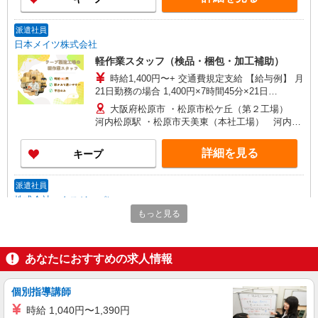
派遣社員
日本メイツ株式会社
軽作業スタッフ（検品・梱包・加工補助）
時給1,400円〜+ 交通費規定支給 【給与例】 月
21日勤務の場合 1,400円×7時間45分×21日
→227,850円
大阪府松原市 ・松原市松ケ丘（第２工場）
河内松原駅 ・松原市天美東（本社工場） 河内天
美駅 ★自転車、バイク通勤OK ☆第２工場は車通
勤OK
詳細を見る
キープ
派遣社員
株式会社マクスジャパン
もっと見る
簡単な加工作業です
時給1200円 ◆交通費一部支給 ◆残業手当あり
◆週払いOK ※当社規定による
あなたにおすすめの求人情報
大阪府松原市天美北
個別指導講師
詳細を見る
キープ
時給 1,040円〜1,390円