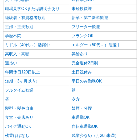
職場見学OKまたは説明会あり
未経験歓迎
経験者・有資格者歓迎
新卒・第二新卒歓迎
主婦・主夫歓迎
フリーター歓迎
学歴不問
ブランクOK
ミドル（40代～）活躍中
エルダー（50代～）活躍中
高収入・高額
昇給あり
週払い
完全週休2日制
年間休日120日以上
土日祝休み
短期（3ヶ月以内）
平日のみ勤務OK
フルタイム歓迎
朝
昼
夕方
髪型・髪色自由
禁煙・分煙
食堂・売店あり
車通勤OK
バイク通勤OK
自転車通勤OK
残業ほぼなし
残業少なめ（月20h未満）