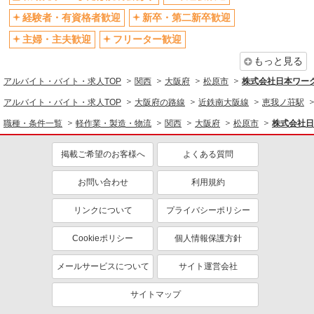
残業ほぼなし
残業少なめ（月20h未満）
経験者・有資格者歓迎
新卒・第二新卒歓迎
転勤なし
登録制
主婦・主夫歓迎
フリーター歓迎
有休取得率80%以上
交通費支給
もっと見る
社会保険あり
制服貸与
アルバイト・バイト・求人TOP
関西
大阪府
松原市
株式会社日本ワーク
研修制度あり
資格取得支援制度あり
アルバイト・バイト・求人TOP
大阪府の路線
近鉄南大阪線
恵我ノ荘駅
同じ職種から求人を探す
職種・条件一覧
軽作業・製造・物流
関西
大阪府
松原市
株式会社日
軽作業・製造・物流
製造・組立・加工
掲載ご希望のお客様へ
よくある質問
同じ特徴から求人を探す
お問い合わせ
利用規約
未経験歓迎
ミドル（40代～）活躍中
リンクについて
プライバシーポリシー
土日祝休み
短期（3ヶ月以内）
Cookieポリシー
個人情報保護方針
車通勤OK
交通費支給
社会保険あり
メールサービスについて
サイト運営会社
サイトマップ