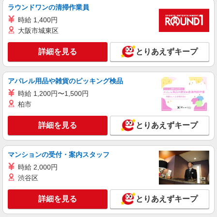
ラウンドワンの清掃作業員
詳細を見る
キープ
時給 1,400円
大阪市城東区
正社員
キワヨシ株式会社
詳細を見る
とりあえずキープ
製造/加工機オペレーター
日給1万円〜 ※交通費支給（月1万2000円ま
で） 【月収例】22万2000円 （勤務日数21日、交
アパレル用品や雑貨のピッキング検品
通費1万2000円の場合）
大阪府松原市天美北2丁目
時給 1,200円〜1,500円
柏市
詳細を見る
キープ
詳細を見る
とりあえずキープ
アルバイト
パート
タニナカO&K株式会社
マンションの受付・案内スタッフ
加工・組立スタッフ
時給 2,000円
時給1250円〜 ※昇給あり ◎日払いOK ◎頑張
りを給与で還元！
渋谷区
タニナカO＆K株式会社 大阪府松原市三宅中7
丁目10-20
詳細を見る
とりあえずキープ