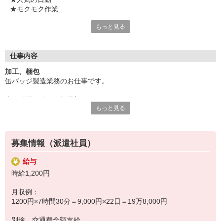
★モクモク作業
★土日祝休み
もっと見る
★残業少なめ
★幅広い年代の男女活躍中
気になることやご質問はお問い合わせだけも大歓迎☆彡
仕事内容
ご応募心よりお待ちしております（・ω・）ノ
加工、梱包
缶バッジ製造業務のお仕事です。
半自動機を使った部品加工、
もっと見る
製品の箱詰めや梱包、出荷用段ボール箱の作成などをお願いしま
す。
募集情報（派遣社員）
知っているキャラクターのバッジを作ることになるかも…！？
給与
※長期のお仕事です。
時給1,200円
月収例：
1200円×7時間30分＝9,000円×22日＝19万8,000円
別途 交通費全額支給