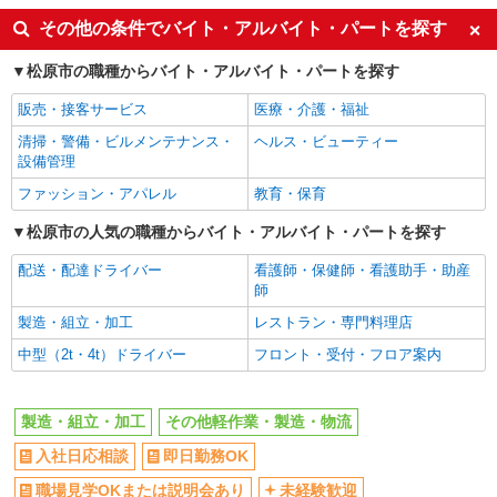
入社日応相談
即日勤務OK
その他の条件でバイト・アルバイト・パートを探す
職場見学OKまたは説明会あり
未経験歓迎
松原市の職種からバイト・アルバイト・パートを探す
経験者・有資格者歓迎
新卒・第二新卒歓迎
販売・接客サービス
医療・介護・福祉
主婦・主夫歓迎
フリーター歓迎
清掃・警備・ビルメンテナンス・
ヘルス・ビューティー
学歴不問
ブランクOK
設備管理
ミドル（40代～）活躍中
エルダー（50代～）活躍中
ファッション・アパレル
教育・保育
高収入・高額
昇給あり
松原市の人気の職種からバイト・アルバイト・パートを探す
週払い
完全週休2日制
配送・配達ドライバー
看護師・保健師・看護助手・助産
年間休日120日以上
土日祝休み
師
短期（3ヶ月以内）
平日のみ勤務OK
製造・組立・加工
レストラン・専門料理店
フルタイム歓迎
朝
中型（2t・4t）ドライバー
フロント・受付・フロア案内
昼
夕方
髪型・髪色自由
禁煙・分煙
製造・組立・加工
その他軽作業・製造・物流
食堂・売店あり
車通勤OK
入社日応相談
即日勤務OK
バイク通勤OK
自転車通勤OK
職場見学OKまたは説明会あり
未経験歓迎