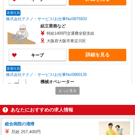
派遣社員
株式会社テクノ・サービス/お仕事No/0875933
組立業務など
時給1400円交通費全額支給
大阪府大阪市東淀川区
詳細を見る
キープ
派遣社員
株式会社テクノ・サービス/お仕事No/0800135
機械オペレーター
時給1300円交通費全額支給
もっと見る
大阪府大阪市東淀川区 ＊バイク通勤OK
あなたにおすすめの求人情報
詳細を見る
キープ
総合病院の清掃
派遣社員
株式会社テクノ・サービス/お仕事No/0885640
月給 257,400円