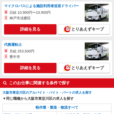
時給 1,400円〜 定期昇給あり 月給例
マイクロバスによる施設利用者送迎ドライバー
294,000円 （定時間160ｈ・時間外40ｈ） 時給月
日給 10,900円〜10,900円
給制の正社員
大阪府大阪市東淀川区北江口１丁目
神戸市須磨区
詳細を見る
キープ
詳細を見る
とりあえずキープ
代務運転士
月給 253,500円
豊中市
詳細を見る
とりあえずキープ
このお仕事に関連する条件で探す
大阪市東淀川区のアルバイト・バイト・パートの求人を探す
同じ職種から大阪市東淀川区の求人を探す
軽作業・製造・物流すべて