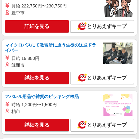
月給 222,750円〜230,750円
豊中市
正社員
職業紹介
株式会社リオン
詳細を見る
とりあえずキープ
半導体の製造スタッフ
月給245,000円〜280,000円（経験・能力によ
る）
マイクロバスにて教習所に通う生徒の送迎ドラ
大阪府大阪市東淀川区
イバー
日給 15,850円
詳細を見る
キープ
箕面市
派遣社員
詳細を見る
とりあえずキープ
株式会社日本ワークプレイス関西/800
製造補助
アパレル用品や雑貨のピッキング検品
時給1,300円 月収例： 1300円×8時間＝10,400
円×20日＝20万8,000円 別途 交通費全額支給
時給 1,200円〜1,500円
大阪府大阪市東淀川区西淡路
柏市
詳細を見る
キープ
詳細を見る
とりあえずキープ
正社員