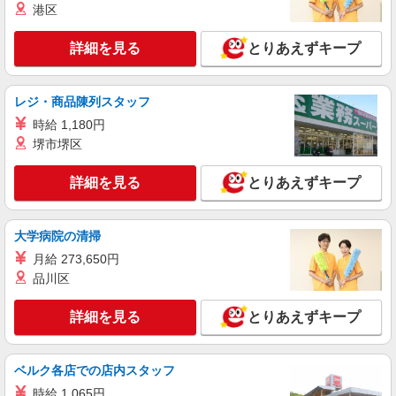
布生地の製造補助
港区
時給1300円交通費全額支給
詳細を見る
とりあえずキープ
大阪府大阪市東淀川区 ＊バイク通勤OK
詳細を見る
キープ
レジ・商品陳列スタッフ
時給 1,180円
派遣社員
堺市堺区
株式会社テクノ・サービス/お仕事No/0885371
製品の製造
詳細を見る
とりあえずキープ
時給1270円交通費全額支給
大阪府大阪市東淀川区 ＊バイク通勤OK
大学病院の清掃
詳細を見る
キープ
月給 273,650円
品川区
正社員
株式会社サポートジャパン
詳細を見る
とりあえずキープ
部品入荷検品・配膳（構内物流）
時給 1,360円〜 定期昇給あり 月給例
ベルク各店での店内スタッフ
234,600円 （定時間160ｈ・時間外10ｈ） 時給月
給制の正社員
時給 1,065円
大阪府大阪市東淀川区北江口１丁目