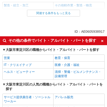
製造・組立・加工
その他軽作業・製造・物流
関連する条件をもっと見る
同じ雇用形態から淡路駅の求人を探す
派遣社員
同じ特徴から淡路駅の求人を探す
ID：AE0605938917
入社日応相談
即日勤務OK
その他の条件でバイト・アルバイト・パートを探す
職場見学OKまたは説明会あり
未経験歓迎
大阪市東淀川区の職種からバイト・アルバイト・パートを探す
経験者・有資格者歓迎
新卒・第二新卒歓迎
営業
教育・保育
主婦・主夫歓迎
フリーター歓迎
IT・クリエイティブ
医療・介護・福祉
学歴不問
ブランクOK
ヘルス・ビューティー
清掃・警備・ビルメンテナンス・
ミドル（40代～）活躍中
エルダー（50代～）活躍中
設備管理
高収入・高額
昇給あり
大阪市東淀川区の人気の職種からバイト・アルバイト・パートを
週払い
完全週休2日制
探す
年間休日120日以上
土日祝休み
サービス提供責任者・ソーシャル
アパレル販売
短期（3ヶ月以内）
平日のみ勤務OK
ワーカー