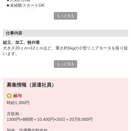
★未経験スタートOK
★もくもく作業
もっと見る
★空調完備の快適職場
★残業なし
★土日祝休み
★複数駅から自転車10分圏内
仕事内容
★複数名の募集
組立、加工、軽作業
大きさ20ｃｍ×12ｃｍほど、重さ約5kgの小型リニアモータを取り扱
気になることやご質問はお問い合わせだけも大歓迎☆彡
います。
ご応募心よりお待ちしております（・ω・）ノ
もっと見る
バリや不要な部分の除去作業、製品を磨き上げるなどの仕上げ作
業、
配線などの付属品の取り付け、梱包用の箱の制作・シール貼りなど
募集情報（派遣社員）
をお願いします。
給与
座り仕事７割・立ち仕事３割ほどになります。
時給1,300円
※長期のお仕事です。
月収例：
1300円×8時間＝10,400円×20日＝20万8,000円
別途 交通費全額支給