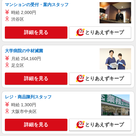
マンションの受付・案内スタッフ
株式会社サポートジャパン
製造スタッフ 動作調整をしながら作動テスト
時給 2,000円
渋谷区
時給 1,600円〜 定期昇給あり 月給例
346,000円 （定時間160ｈ・時間外45ｈ） 時給月
給制の正社員 業務開始後適正により「機械部品の
詳細を見る
とりあえずキープ
大阪府大阪市東淀川区北江口１丁目
簡単な作動調整・組立確認」「時給1500円」に配
置転換になる場合があります
詳細を見る
キープ
大学病院の中材滅菌
月給 254,160円
正社員
足立区
株式会社サポートジャパン
簡単な作動調整・組立確認
詳細を見る
とりあえずキープ
時給 1,500円〜 定期昇給あり 月給例
315,000円 （定時間160ｈ・時間外40ｈ） 時給月
給制の正社員
大阪府大阪市東淀川区北江口１丁目
レジ・商品陳列スタッフ
時給 1,300円
詳細を見る
キープ
大阪市中央区
正社員
詳細を見る
とりあえずキープ
株式会社サポートジャパン
機械部品の組立