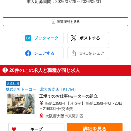
求人応募期間：2026/07/28～2026/08/31
閲覧履歴を見る
ブックマーク
ポストする
シェアする
URLをシェア
20
件のこの求人と職種が同じ求人
派遣社員
株式会社トーコー 北大阪支店［KT764］
工場でのお仕事/モーターの組立
時給1350円 【月収例】 時給1350円×8h×20日
＝216000円+交通費
大阪府大阪市東淀川区
詳細を見る
キープ