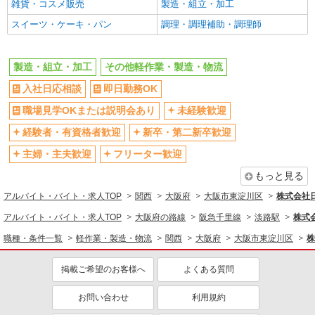
フルタイム歓迎
朝
雑貨・コスメ販売
製造・組立・加工
昼
夕方
スイーツ・ケーキ・パン
調理・調理補助・調理師
髪型・髪色自由
禁煙・分煙
食堂・売店あり
車通勤OK
製造・組立・加工
その他軽作業・製造・物流
バイク通勤OK
自転車通勤OK
入社日応相談
即日勤務OK
残業ほぼなし
残業少なめ（月20h未満）
職場見学OKまたは説明会あり
未経験歓迎
転勤なし
登録制
経験者・有資格者歓迎
新卒・第二新卒歓迎
有休取得率80%以上
交通費支給
主婦・主夫歓迎
フリーター歓迎
社会保険あり
制服貸与
もっと見る
研修制度あり
資格取得支援制度あり
アルバイト・バイト・求人TOP
関西
大阪府
大阪市東淀川区
株式会社
同じ職種から求人を探す
アルバイト・バイト・求人TOP
大阪府の路線
阪急千里線
淡路駅
株式
軽作業・製造・物流
職種・条件一覧
軽作業・製造・物流
関西
大阪府
大阪市東淀川区
株
製造・組立・加工
掲載ご希望のお客様へ
よくある質問
同じ特徴から求人を探す
お問い合わせ
利用規約
未経験歓迎
ミドル（40代～）活躍中