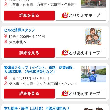
古河市・佐野市・前橋市・高崎市・伊勢崎市・太田市・館林市・
詳細を見る
キープ
詳細を見る
とりあえずキープ
正社員
株式会社サポートジャパン
ビルの清掃スタッフ
簡単な作動調整・組立確認
時給 1,200円〜1,200円
時給 1,500円〜 定期昇給あり 月給例
大阪市北区
315,000円 （定時間160ｈ・時間外40ｈ） 時給月
給制の正社員
大阪府大阪市東淀川区北江口１丁目
詳細を見る
とりあえずキープ
詳細を見る
キープ
警備員スタッフ（イベント、道路、商業施設、
正社員
大型駐車場、JR列車見張りなど）
株式会社サポートジャパン
日給 11,000円〜12,100円
部品の組立
栃木市・小山市・さいたま市西区・さいたま市岩槻区・久喜市・
時給 1,400円〜 定期昇給あり 月給例
294,000円 （定時間160ｈ・時間外40ｈ） 時給月
詳細を見る
とりあえずキープ
給制の正社員
大阪府大阪市東淀川区北江口１丁目
本社総務・経理（正社員）※試用期間あり
詳細を見る
キープ