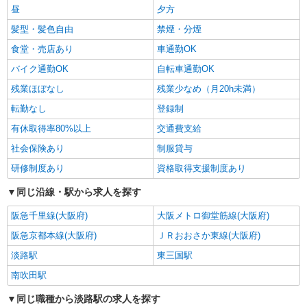
昼
夕方
髪型・髪色自由
禁煙・分煙
食堂・売店あり
車通勤OK
バイク通勤OK
自転車通勤OK
残業ほぼなし
残業少なめ（月20h未満）
転勤なし
登録制
有休取得率80%以上
交通費支給
社会保険あり
制服貸与
研修制度あり
資格取得支援制度あり
同じ沿線・駅から求人を探す
阪急千里線(大阪府)
大阪メトロ御堂筋線(大阪府)
阪急京都本線(大阪府)
ＪＲおおさか東線(大阪府)
淡路駅
東三国駅
南吹田駅
同じ職種から淡路駅の求人を探す