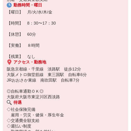
勤務時間・曜日
【曜日】 月/火/水/木/金
【時間】 8：30〜17：30
【休憩】 60分
【実働】 ８時間
【残業】 なし
アクセス・勤務地
阪急京都線・千里線 淡路駅 徒歩12分
大阪メトロ御堂筋線 東三国駅 自転車6分
JRおおさか東線 南吹田駅 自転車7分
◎自転車通勤ＯＫ◎
大阪府大阪市東淀川区西淡路
待遇
◇社会保険完備
雇用・労災・健保・厚生年金
◇交通費全額支給
◇週払い制度