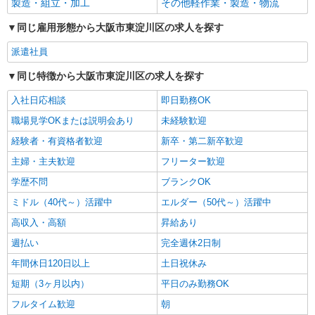
製造・組立・加工
その他軽作業・製造・物流
同じ雇用形態から大阪市東淀川区の求人を探す
派遣社員
同じ特徴から大阪市東淀川区の求人を探す
入社日応相談
即日勤務OK
職場見学OKまたは説明会あり
未経験歓迎
経験者・有資格者歓迎
新卒・第二新卒歓迎
主婦・主夫歓迎
フリーター歓迎
学歴不問
ブランクOK
ミドル（40代～）活躍中
エルダー（50代～）活躍中
高収入・高額
昇給あり
週払い
完全週休2日制
年間休日120日以上
土日祝休み
短期（3ヶ月以内）
平日のみ勤務OK
フルタイム歓迎
朝