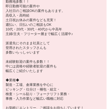
勤務地多数！！
即日勤務可能の案件や
入社日のご相談OKの案件もあります。
高収入・高時給
土日祝お休みの案件なども充実！
週払い、日払いのご相談もOK
10代・20代・30代・40代から中高年
主婦/主夫・フリーター層まで幅広く活躍中♪
派遣先にそのまま社員として
登用されたスタッフさんも
多数いらっしゃいます
未経験歓迎の案件も多数！！
中には資格や経験者歓迎の案件も
幅広くご紹介いたします
◆業種◆
製造・工場、倉庫業務を中心に
ピッキング・仕分け・梱包・組立・
検査・シール貼り・フォークリフト業務・
事務・入力作業など幅広い職種に対応
お気軽にエントリー、ご相談をお待ちしています！