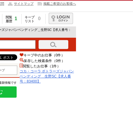
質問
サイトマップ
掲載ご希望のお客様へ
閲覧
キープ
1
0
履歴
リスト
ログイン
ラーズジャパンベンディング＿生野SC【求人番号：
キープ中のお仕事（0件）
保存した検索条件（
0
件）
閲覧したお仕事（1件）
ープ
コカ・コーラ ボトラーズジャパン
ベンディング＿生野SC【求人番
号：83400】
の最新情報です
む