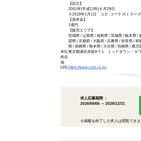
【設立】
2001年(平成13年)６月29日
※2018年1月1日 コカ･コーラ ボトラ
【資本金】
1億円
【販売エリア】
宮城県 / 山形県 / 福島県 / 茨城県 / 栃木県 / 
賀県 / 京都府 / 大阪府 / 兵庫県 / 奈良県 / 和
県 / 長崎県 / 熊本県 / 大分県 / 宮崎県 / 鹿
本社
東京都港区赤坂9-7-1 ミッドタウン・タ
所在
地
URL
https://www.ccbji.co.jp/
求人応募期間 ：
2026/08/06 ～ 2026/12/31
※掲載を終了した求人は閲覧できま