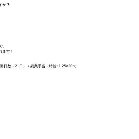
すか？
で、
れます！
稼働日数（21日）＋残業手当（時給×1.25×20h）