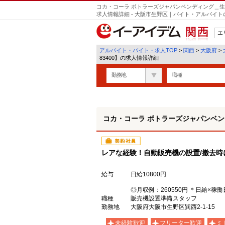
コカ・コーラ ボトラーズジャパンベンディング＿生
求人情報詳細 - 大阪市生野区｜バイト・アルバイ
エ
関西
アルバイト・バイト・求人TOP
>
関西
>
大阪府
>
83400】の求人情報詳細
勤務地
職種
コカ・コーラ ボトラーズジャパンベンデ
契約社員
レアな経験！自動販売機の設置/撤去時
給与
日給10800円
◎月収例：260550円 ＊日給×稼働
職種
販売機設置準備スタッフ
勤務地
大阪府大阪市生野区巽西2-1-15
未経験歓迎
フリーター歓迎
ミ