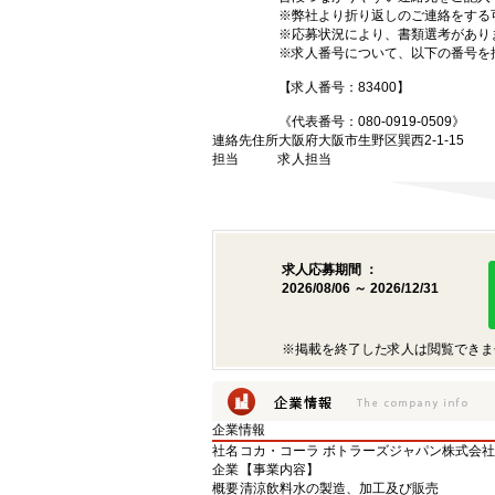
※弊社より折り返しのご連絡をする
※応募状況により、書類選考があり
※求人番号について、以下の番号を
【求人番号：83400】
《代表番号：080-0919-0509》
連絡先住所
大阪府大阪市生野区巽西2-1-15
担当
求人担当
求人応募期間 ：
2026/08/06 ～ 2026/12/31
※掲載を終了した求人は閲覧できま
企業情報
社名
コカ・コーラ ボトラーズジャパン株式会
企業
【事業内容】
概要
清涼飲料水の製造、加工及び販売