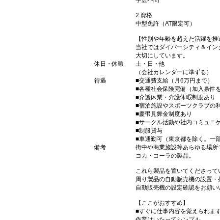
学歴不問
2.資格
中型免許（AT限定可）
【性別や年齢を超えた活躍を推
当社ではダイバーシティ＆イン
大切にしています。
休日・休暇
土・日・他
（会社カレンダーに準ずる）
待遇
■交通費支給（月6万円まで）
■各種社会保険完備（加入条件
■介護休業・介護休暇制度あり
■宿泊施設やスポーツクラブの
■慶弔見舞金制度あり
■サークル活動や社内コミュニ
■制服貸与
■車通勤可（東京都を除く。一
備考
街中や商業施設等あらゆる場所
コカ・コーラの製品。
これら製品を置いてくださって
周り製品の自動販売機の設置・
自動販売機の設定確認をお願い
【ここがおすすめ】
■すぐに仕事内容を覚えられま
作業はいたってシンプル。