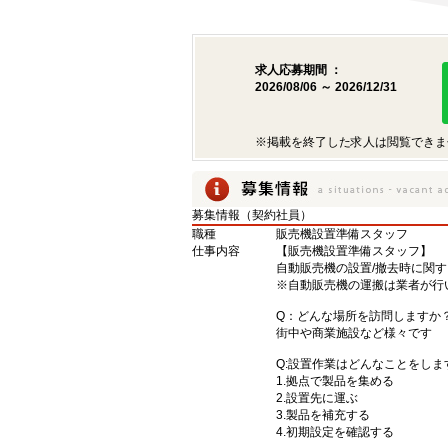
求人応募期間 ：
2026/08/06 ～ 2026/12/31
※掲載を終了した求人は閲覧できま
募集情報（契約社員）
職種
販売機設置準備スタッフ
仕事内容
【販売機設置準備スタッフ】
自動販売機の設置/撤去時に関
※自動販売機の運搬は業者が行
Q：どんな場所を訪問しますか
街中や商業施設など様々です
Q:設置作業はどんなことをしま
1.拠点で製品を集める
2.設置先に運ぶ
3.製品を補充する
4.初期設定を確認する