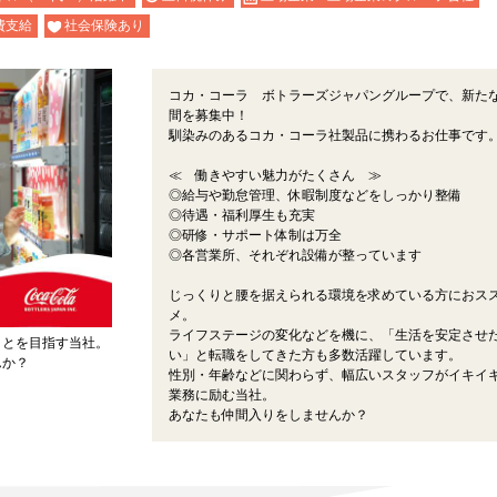
費支給
社会保険あり
コカ・コーラ ボトラーズジャパングループで、新た
間を募集中！
馴染みのあるコカ・コーラ社製品に携わるお仕事です
≪ 働きやすい魅力がたくさん ≫
◎給与や勤怠管理、休暇制度などをしっかり整備
◎待遇・福利厚生も充実
◎研修・サポート体制は万全
◎各営業所、それぞれ設備が整っています
じっくりと腰を据えられる環境を求めている方におス
メ。
ライフステージの変化などを機に、「生活を安定させ
ことを目指す当社。
い」と転職をしてきた方も多数活躍しています。
んか？
性別・年齢などに関わらず、幅広いスタッフがイキイ
業務に励む当社。
あなたも仲間入りをしませんか？