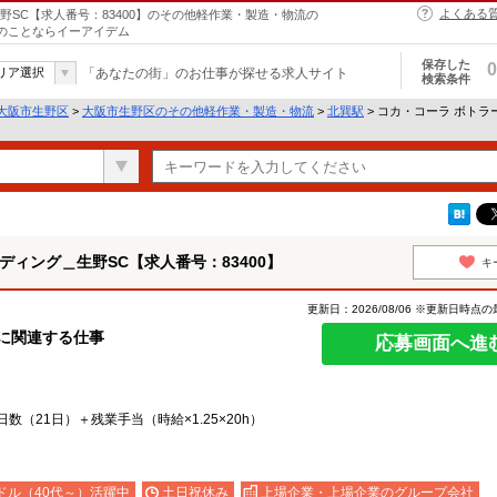
よくある
野SC【求人番号：83400】のその他軽作業・製造・物流の
トのことならイーアイデム
保存した
0
リア選択
「あなたの街」のお仕事が探せる求人サイト
検索条件
大阪市生野区
>
大阪市生野区のその他軽作業・製造・物流
>
北巽駅
> コカ・コーラ ボト
ィング＿生野SC【求人番号：83400】
キ
更新日：2026/08/06 ※更新日時点
に関連する仕事
応募画面へ進
日数（21日）＋残業手当（時給×1.25×20h）
ドル（40代～）活躍中
土日祝休み
上場企業・上場企業のグループ会社