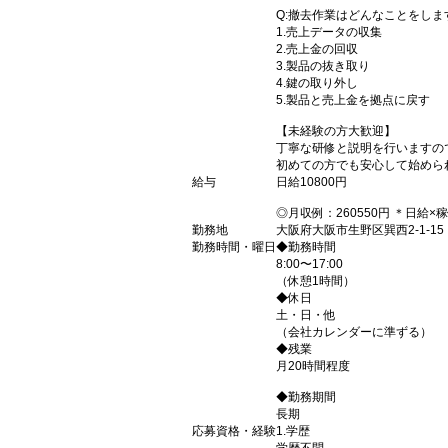
Q:撤去作業はどんなことをしま
1.売上データの収集
2.売上金の回収
3.製品の抜き取り
4.鍵の取り外し
5.製品と売上金を拠点に戻す
【未経験の方大歓迎】
丁寧な研修と説明を行いますの
初めての方でも安心して始めら
給与
日給10800円
◎月収例：260550円 ＊日給×
勤務地
大阪府大阪市生野区巽西2-1-15
勤務時間・曜日
◆勤務時間
8:00〜17:00
（休憩1時間）
◆休日
土・日・他
（会社カレンダーに準ずる）
◆残業
月20時間程度
◆勤務期間
長期
応募資格・経験
1.学歴