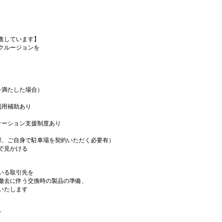
進しています】
クルージョンを
を満たした場合）
利用補助あり
ケーション支援制度あり
部、ご自身で駐車場を契約いただく必要有）
で見かける
いる取引先を
撤去に伴う交換時の製品の準備、
いたします
す