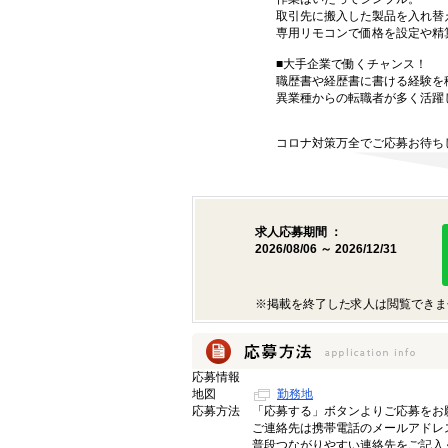
取引先に搬入した製品を入れ替
専用リモコンで価格を設定や精
■大手企業で働くチャンス！
職歴書や経歴書に書ける経験を
異業種からの転職者が多く活躍
コロナ対策万全でご応募お待ち
求人応募期間 ：
2026/08/06 ～ 2026/12/31
※掲載を終了した求人は閲覧できま
応募情報
地図
勤務地
応募方法
「応募する」ボタンよりご応募をお
ご連絡先は携帯電話のメールアドレ
普段つながりやすい連絡先をご記入