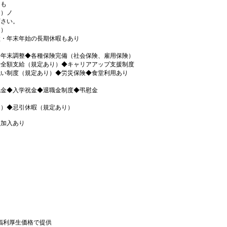
にも
＾）ノ
下さい。
り）
盆・年末年始の長期休暇もあり
◆年末調整◆各種保険完備（社会保険、雇用保険）
費全額支給（規定あり）◆キャリアアップ支援制度
払い制度（規定あり）◆労災保険◆食堂利用あり
祝金◆入学祝金◆退職金制度◆弔慰金
り）◆忌引休暇（規定あり）
員加入あり
を福利厚生価格で提供