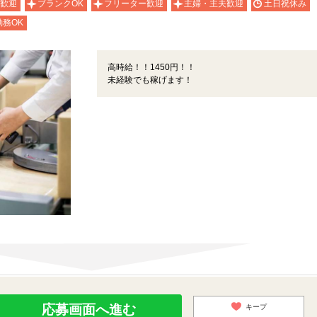
歓迎
ブランクOK
フリーター歓迎
主婦・主夫歓迎
土日祝休み
務OK
高時給！！1450円！！
未経験でも稼げます！
応募画面へ進む
キープ