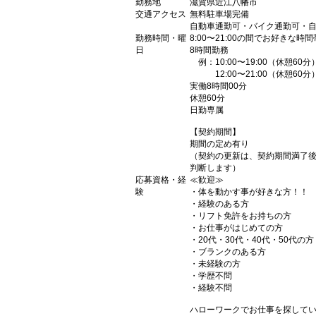
勤務地
滋賀県近江八幡市
交通アクセス
無料駐車場完備
自動車通勤可・バイク通勤可・
勤務時間・曜
8:00〜21:00の間でお好きな
日
8時間勤務
例：10:00〜19:00（休憩60分
12:00〜21:00（休憩60分
実働8時間00分
休憩60分
日勤専属
【契約期間】
期間の定め有り
（契約の更新は、契約期間満了
判断します）
応募資格・経
≪歓迎≫
験
・体を動かす事が好きな方！！
・経験のある方
・リフト免許をお持ちの方
・お仕事がはじめての方
・20代・30代・40代・50代の方
・ブランクのある方
・未経験の方
・学歴不問
・経験不問
ハローワークでお仕事を探して