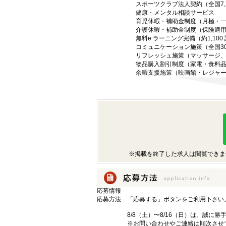
スポーツクラブ法人契約（全国7,7
健康・メンタル相談サービス
育児休暇・補助金制度（月極・
介護休暇・補助金制度（保険適
無料e ラーニング完備（約1,100
コミュニケーション施策（全国30
リフレッシュ施策（マッサージ
物品購入割引制度（家電・食料
余暇支援施策（映画館・レジャ
※掲載を終了した求人は閲覧できま
応募情報
応募方法
「応募する」ボタンをご利用下さい
8/8（土）〜8/16（日）は、誠に
※お問い合わせやご連絡は順次させ