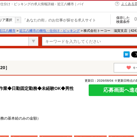
よくある
・仕分け・ピッキングの求人情報詳細 - 近江八幡市｜バイ
保存した
0
リア選択
「あなたの街」のお仕事が探せる求人サイト
検索条件
近江八幡市
>
近江八幡市の梱包・仕分け・ピッキング
> 株式会社トーコー 滋賀支店［424
20］
キ
更新日：2026/08/04 ※更新日時点
け作業◆日勤固定勤務◆未経験OK◆男性
応募画面へ進
日勤務の基本給のみの金額）