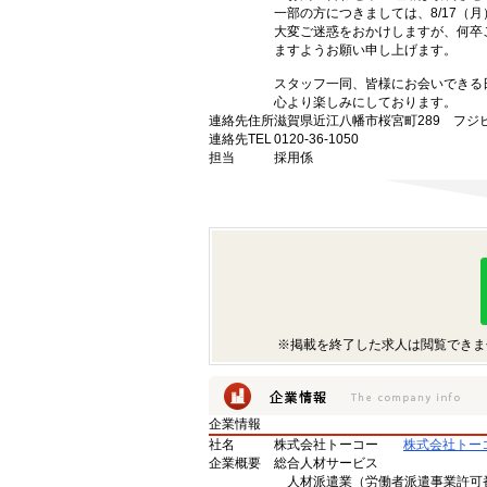
一部の方につきましては、8/17（
大変ご迷惑をおかけしますが、何卒
ますようお願い申し上げます。
スタッフ一同、皆様にお会いできる
心より楽しみにしております。
連絡先住所
滋賀県近江八幡市桜宮町289 フジビ
連絡先TEL
0120-36-1050
担当
採用係
※掲載を終了した求人は閲覧できま
企業情報
社名
株式会社トーコー
株式会社トー
企業概要
総合人材サービス
人材派遣業（労働者派遣事業許可番号 