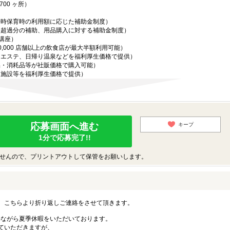
00 ヶ所）
一時保育時の利用額に応じた補助金制度）
用超過分の補助、用品購入に対する補助金制度）
 講座）
,000 店舗以上の飲食店が最大半額利用可能）
、エステ、日帰り温泉などを福利厚生価格で提供）
品・消耗品等が社販価格で購入可能）
ー施設等を福利厚生価格で提供）
応募画面へ進む
キープ
1分で応募完了!!
せんので、プリントアウトして保管をお願いします。
。こちらより折り返しご連絡をさせて頂きます。
勝手ながら夏季休暇をいただいております。
ていただきますが、