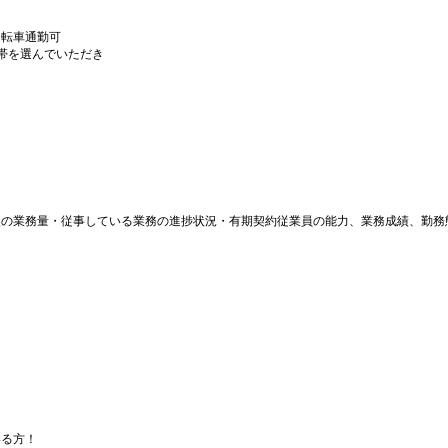
自転車通勤可
時間帯を選んでいただき
）
）
後の業務量・従事している業務の進捗状況・有期契約従業員の能力、業務成績、勤務
いる方！