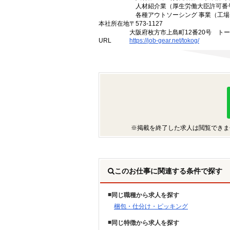
人材紹介業（厚生労働大臣許可番号 2
各種アウトソーシング 事業（工場
本社所在地
〒573-1127
大阪府枚方市上島町12番20号 ト
URL
https://job-gear.net/tokog/
※掲載を終了した求人は閲覧できま
このお仕事に関連する条件で探す
同じ職種から求人を探す
梱包・仕分け・ピッキング
同じ特徴から求人を探す