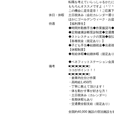
転職を考えていらっしゃるかた
もちろんオススメですよ（＾▽
この機会に是非是非！！ご応募
休日・休暇
土日祝休み（会社カレンダー通
ほかにゴールデンウィーク・お
待遇
【福利厚生】
◆時間外勤務手当◆作業服貸与
◆定期健康診断受診制度◆交通
◆ストレスチェックの実施◆仮
【各種祝金（規定あり）】
◆子ども手当◆結婚祝金◆出産
【休暇制度】
◆有給休暇◆結婚休暇（規定あ
◆ベネフィットステーション会
備考
■□■□■□■□■□■□
ココがポイント！！
■□■□■□■□■□■□
・倉庫内仕分け作業
・高時給1,450円
・丁寧に教えて頂けます！
・体を動かす事が好きな方！
・土日祝休み（カレンダー）
・長期休暇もあり
・交通費全額支給（規定あり）
全国約40,000 施設の宿泊施設