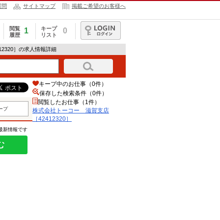
質問
サイトマップ
掲載ご希望のお客様へ
閲覧
キープ
1
0
履歴
リスト
ログイン
12320］の求人情報詳細
キープ中のお仕事（0件）
保存した検索条件（
0
件）
閲覧したお仕事（1件）
ープ
株式会社トーコー 滋賀支店
［42412320］
の最新情報です
む