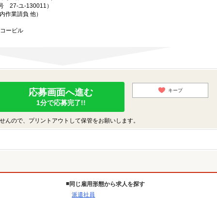
7-ユ-130011）
内作業請負 他）
ーコービル
応募画面へ進む
キープ
1分で応募完了!!
せんので、プリントアウトして保管をお願いします。
同じ雇用形態から求人を探す
派遣社員