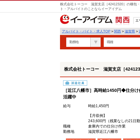
株式会社トーコー 滋賀支店［42412320］の梱包
ト・アルバイトのことならイーアイデム
エ
関西
アルバイト・バイト・求人TOP
>
関西
>
滋賀県
>
勤務地
職種
株式会社トーコー 滋賀支店［424123
派遣社員
［近江八幡市］高時給1450円◆仕分
活躍中
給与
時給1,450円
【月収例】
243,600円（残業なしの21
職種
倉庫内での仕分け作業
勤務地
滋賀県近江八幡市