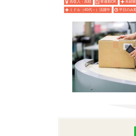
高収入・高額
車通勤OK
未経験
ミドル（40代～）活躍中
平日のみ勤