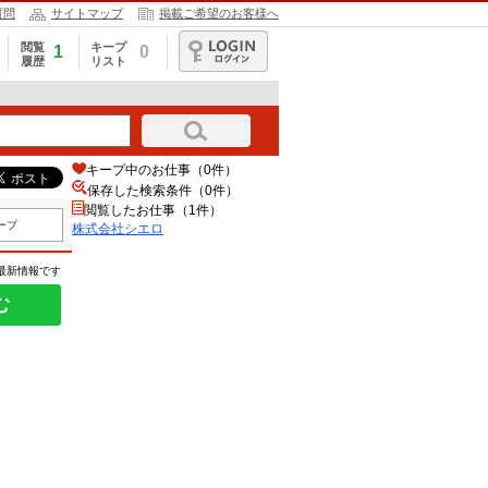
質問
サイトマップ
掲載ご希望のお客様へ
閲覧
キープ
1
0
履歴
リスト
ログイン
キープ中のお仕事（0件）
保存した検索条件（
0
件）
閲覧したお仕事（1件）
ープ
株式会社シエロ
の最新情報です
む