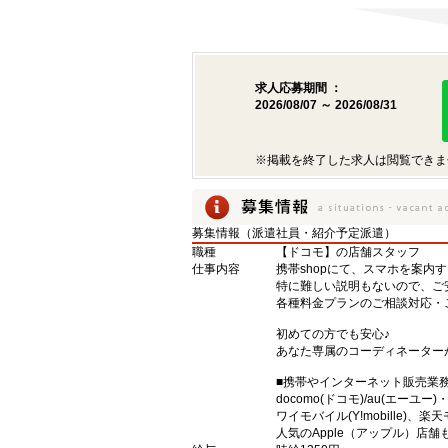
求人応募期間 ：
2026/08/07 ～ 2026/08/31
※掲載を終了した求人は閲覧できま
募集情報（派遣社員・紹介予定派遣）
職種
【ドコモ】の店舗スタッフ
仕事内容
携帯shopにて、スマホを案内
特に難しい説明もないので、ご
各種料金プランのご相談対応・
初めての方でも安心♪
あなた専属のコーディネーター
■携帯やインターネット販売業
docomo(ドコモ)/au(エーユー
ワイモバイル(Y!mobille)
人気のApple（アップル）店