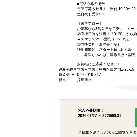
■電話応募の場合
電話応募も歓迎！（受付:10:00〜20:
土日祝も受付中♪
【選考フロー】
①応募から3営業日を目安に、メール
②面接日時を決定！「0120」から
★スマホでWEB面接（LINEなど
③面接実施（履歴書不要）
④勤務開始（スタート日は応相談）
※ご希望があれば、職場見学の調整
お気軽にご応募ください♪
連絡先住所
大阪府大阪市中央区島之内1-21-1
連絡先TEL
0120-919-867
担当
採用担当
求人応募期間 ：
2026/08/07 ～ 2026/08/31
※掲載を終了した求人は閲覧できま