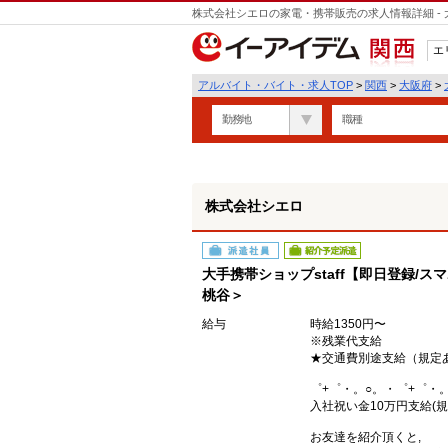
株式会社シエロの家電・携帯販売の求人情報詳細 -
遣
エ
関西
アルバイト・バイト・求人TOP
>
関西
>
大阪府
>
勤務地
職種
株式会社シエロ
派遣社員
紹介予定派遣
大手携帯ショップstaff【即日登録/ス
桃谷＞
給与
時給1350円〜
※残業代支給
★交通費別途支給（規定
゜+゜・。○。・゜+゜・
入社祝い金10万円支給(規
お友達を紹介頂くと,