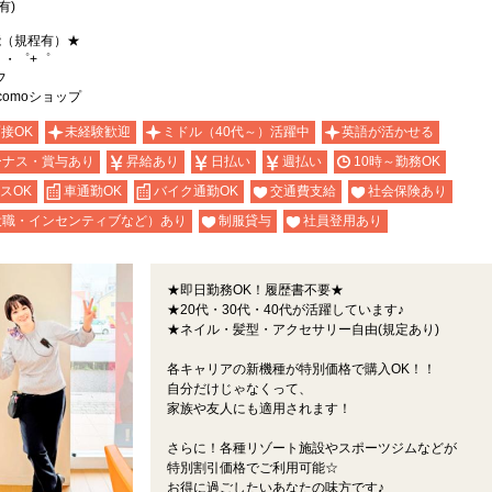
有)
能（規程有）★
。・゜+゜
フ
omoショップ
面接OK
未経験歓迎
ミドル（40代～）活躍中
英語が活かせる
ーナス・賞与あり
昇給あり
日払い
週払い
10時～勤務OK
スOK
車通勤OK
バイク通勤OK
交通費支給
社会保険あり
役職・インセンティブなど）あり
制服貸与
社員登用あり
★即日勤務OK！履歴書不要★
★20代・30代・40代が活躍しています♪
★ネイル・髪型・アクセサリー自由(規定あり)
各キャリアの新機種が特別価格で購入OK！！
自分だけじゃなくって、
家族や友人にも適用されます！
さらに！各種リゾート施設やスポーツジムなどが
特別割引価格でご利用可能☆
お得に過ごしたいあなたの味方です♪