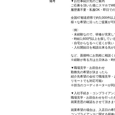
備考
▼お仕事紹介先のご案内
ご応募を頂いた後にスマホでW
履歴書不要・私服OK・即日で
全国47都道府県で約5,000
様々な希望に沿ったご提案が可
〈例〉
・未経験なので、研修が充実し
・時給1,600円以上を探してい
・自宅からなるべく近くが良い
・入社開始日を相談出来る先が
など、面接時にお気軽に相談く
※経験が有る方は土日休み・時
▼職場見学・お顔合わせ
勤務先の希望が決まったら
紹介先希望の会社で職場見学・
リモートでも対応可能♪
※担当のコーディネーターが同
▼入社手続き・コンプライアン
職場見学・お顔合わせを行った
就業意思の確認をさせて頂きま
就業希望の場合は、入店日の希
コンプライアンスに関する研修