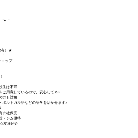
゜+゜
程有）★
+゜
ショップ
h）
校生は不可
をご用意しているので、安心してネ♪
の方も対象
・ポルトガル語などの語学を活かせます♪
暇
有☆社保完
設・ジム優待
)☆友達紹介
有