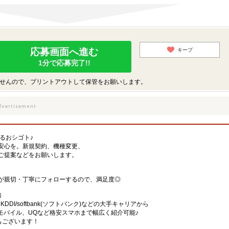
応募画面へ進む
キープ
1分で応募完了!!
せんので、プリントアウトして保管をお願いします。
するおシゴト♪
安心を。新規契約、機種変更、
ご提案などをお願いします。
が親切・丁寧にフォローするので、満足度◎
務
)・KDDI/softbank(ソフトバンク)などの大手キャリアから
、楽天モバイル、UQなど格安スマホまで幅広く紹介可能♪
舗もございます！