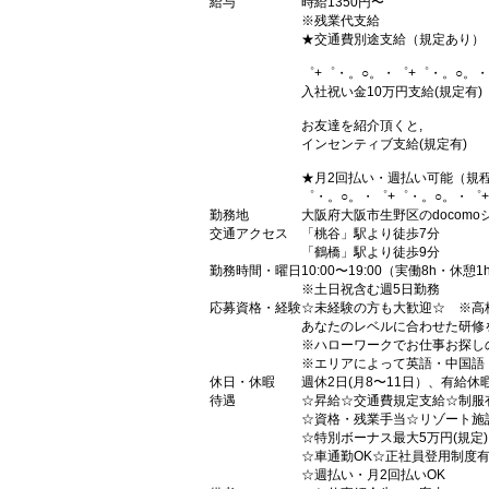
給与
時給1350円〜
※残業代支給
★交通費別途支給（規定あり）
゜+゜・。○。・゜+゜・。○。・
入社祝い金10万円支給(規定有)
お友達を紹介頂くと,
インセンティブ支給(規定有)
★月2回払い・週払い可能（規
゜・。○。・゜+゜・。○。・゜
勤務地
大阪府大阪市生野区のdocomo
交通アクセス
「桃谷」駅より徒歩7分
「鶴橋」駅より徒歩9分
勤務時間・曜日
10:00〜19:00（実働8h・休憩1
※土日祝含む週5日勤務
応募資格・経験
☆未経験の方も大歓迎☆ ※高
あなたのレベルに合わせた研修
※ハローワークでお仕事お探し
※エリアによって英語・中国語
休日・休暇
週休2日(月8〜11日）、有給休
待遇
☆昇給☆交通費規定支給☆制服
☆資格・残業手当☆リゾート施
☆特別ボーナス最大5万円(規定
☆車通勤OK☆正社員登用制度
☆週払い・月2回払いOK