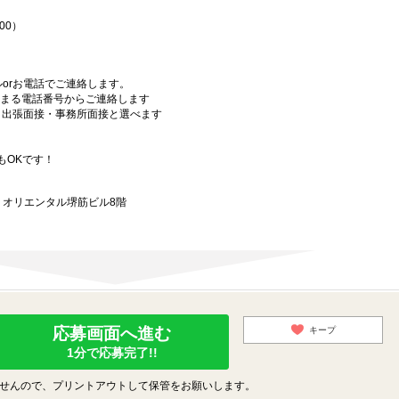
00）
orお電話でご連絡します。
始まる電話番号からご連絡します
）・出張面接・事務所面接と選べます
もOKです！
9 オリエンタル堺筋ビル8階
応募画面へ進む
キープ
1分で応募完了!!
せんので、プリントアウトして保管をお願いします。