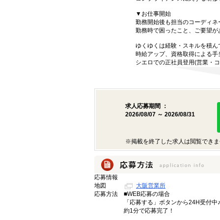
▼お仕事開始
勤務開始後も担当のコーディネ
勤務時で困ったこと、ご要望が
ゆくゆくは経験・スキルを積ん
時給アップ、資格取得による手
シエロでの正社員登用(営業・コ
求人応募期間 ：
2026/08/07 ～ 2026/08/31
※掲載を終了した求人は閲覧できま
応募情報
地図
大阪営業所
応募方法
■WEB応募の場合
「応募する」ボタンから24H受付中
約1分で応募完了！