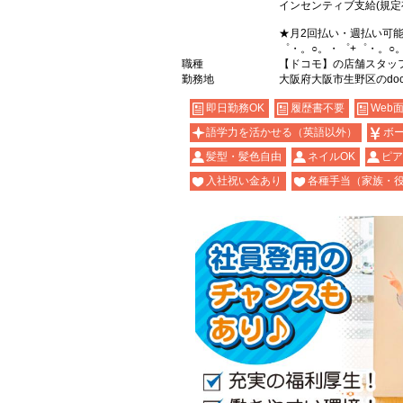
インセンティブ支給(規定
★月2回払い・週払い可
゜・。○。・゜+゜・。○
職種
【ドコモ】の店舗スタッ
勤務地
大阪府大阪市生野区のdoc
即日勤務OK
履歴書不要
Web
語学力を活かせる（英語以外）
ボ
髪型・髪色自由
ネイルOK
ピア
入社祝い金あり
各種手当（家族・