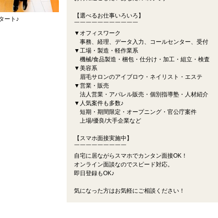
【選べるお仕事いろいろ】
タート♪
￣￣￣￣￣￣￣￣￣￣￣
▼オフィスワーク
事務、経理、データ入力、コールセンター、受付
▼工場・製造・軽作業系
機械/食品製造・梱包・仕分け・加工・組立・検査
▼美容系
眉毛サロンのアイブロウ・ネイリスト・エステ
▼営業・販売
法人営業・アパレル販売・個別指導塾・人材紹介
▼人気案件も多数♪
短期・期間限定・オープニング・官公庁案件
上場/優良/大手企業など
【スマホ面接実施中】
￣￣￣￣￣￣￣￣￣
自宅に居ながらスマホでカンタン面接OK！
オンライン面談なのでスピード対応。
即日登録もOK♪
気になった方はお気軽にご相談ください！