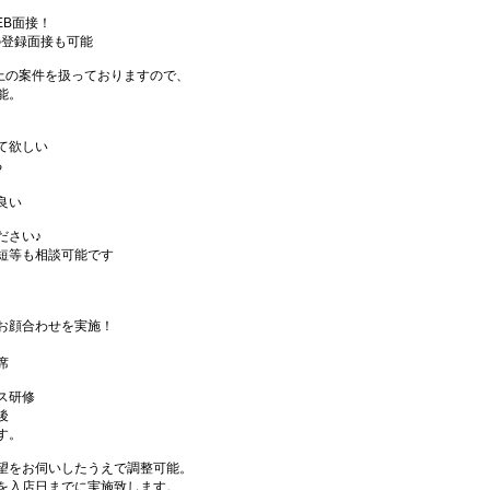
EB面接！
の登録面接も可能
件以上の案件を扱っておりますので、
能。
て欲しい
る
良い
ださい♪
短等も相談可能です
お顔合わせを実施！
席
ス研修
後
す。
望をお伺いしたうえで調整可能。
を入店日までに実施致します。