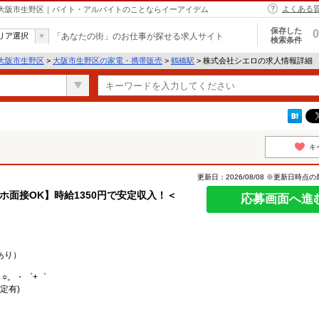
よくある
 大阪市生野区｜バイト・アルバイトのことならイーアイデム
保存した
0
リア選択
「あなたの街」のお仕事が探せる求人サイト
検索条件
大阪市生野区
>
大阪市生野区の家電・携帯販売
>
鶴橋駅
> 株式会社シエロの求人情報詳細
キ
更新日：2026/08/08 ※更新日時点
マホ面接OK】時給1350円で安定収入！＜
応募画面へ進
あり）
。○。・゜+゜
定有)