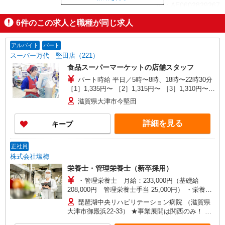
ID：AE0602829267
6
件のこの求人と職種が同じ求人
掲載期間終了
アルバイト
パート
スーパー万代 堅田店（221）
食品スーパーマーケットの店舗スタッフ
パート時給 平日／5時〜8時、18時〜22時30分
［1］1,335円〜 ［2］1,315円〜 ［3］1,310円〜
［4］1,290円〜 平日／8時〜18時 ［1］1,235円〜
滋賀県大津市今堅田
［2］1,215円〜 ［3］1,210円〜 ［4］1,190円〜
日祝／5時〜8時、18時〜22時30分 ［1］1,435円〜
詳細を見る
キープ
［2］1,415円〜 ［3］1,410円〜 ［4］1,390円〜
日祝／8時〜18時 ［1］1,335円〜 ［2］1,315円〜
［3］1,310円〜 ［4］1,290円〜 ※アルバイト
正社員
（大学・短大・専門学校）時給1,190円
株式会社塩梅
栄養士・管理栄養士（新卒採用）
・管理栄養士 月給：233,000円（基礎給
208,000円 管理栄養士手当 25,000円） ・栄養士
（4年制） 月給208,000円（基礎給 208,000
琵琶湖中央リハビリテーション病院 （滋賀県
円） ・栄養士（2年制） 月給204,000円（基礎
大津市御殿浜22-33） ★事業展開は関西のみ！ 関
給 204,000円） ※昇給年1回（4月）…勤続給（毎
西で約200か所の事業所を展開する地域密着型の会