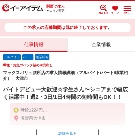
関西
の求人
▼エリア変更
この求人の応募期間は既に終了しております。
仕事情報
企業情報
アルバイト
パート
職業紹介
職種：お魚のパック詰めや品出し
マックスバリュ膳所店の求人情報詳細（アルバイト/パート/職業紹
介） - 大津市
バイトデビュー大歓迎☆学生さん〜シニアまで幅広
く活躍中！週2・3日/1日4時間の短時間もOK！！
時給1224円
〜8時まで、16時以降は時給1317円
滋賀県大津市
★日祝は時給100円UP（学生アルバイトは除く）★
【契約期間】 試用期間3カ月後、6カ月ごと更新
※試用期間中も条件は同じです
詳細を見る