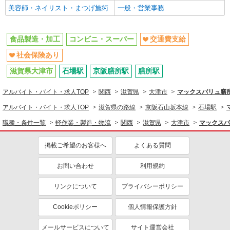
交通費支給
美容師・ネイリスト・まつげ施術
社会保険あり
一般・営業事務
食品製造・加工
コンビニ・スーパー
交通費支給
社会保険あり
滋賀県大津市
石場駅
京阪膳所駅
膳所駅
アルバイト・バイト・求人TOP
関西
滋賀県
大津市
マックスバリュ膳
アルバイト・バイト・求人TOP
滋賀県の路線
京阪石山坂本線
石場駅
職種・条件一覧
軽作業・製造・物流
関西
滋賀県
大津市
マックスバ
掲載ご希望のお客様へ
よくある質問
お問い合わせ
利用規約
リンクについて
プライバシーポリシー
Cookieポリシー
個人情報保護方針
メールサービスについて
サイト運営会社