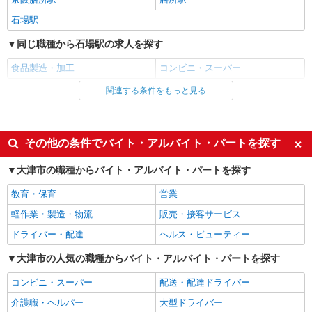
石場駅
同じ職種から石場駅の求人を探す
食品製造・加工
コンビニ・スーパー
関連する条件をもっと見る
同じ雇用形態から石場駅の求人を探す
アルバイト
パート
職業紹介
その他の条件でバイト・アルバイト・パートを探す
同じ特徴から石場駅の求人を探す
大津市の職種からバイト・アルバイト・パートを探す
交通費支給
社会保険あり
教育・保育
営業
同じ職種から求人を探す
軽作業・製造・物流
販売・接客サービス
軽作業・製造・物流
ドライバー・配達
ヘルス・ビューティー
販売・接客サービス
大津市の人気の職種からバイト・アルバイト・パートを探す
コンビニ・スーパー
コンビニ・スーパー
配送・配達ドライバー
同じ特徴から求人を探す
介護職・ヘルパー
大型ドライバー