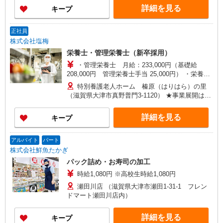
年5,000円）＋能力給 ※賞与年2回（7月・12
社です。 勤務希望の府県（大阪・兵庫・京都・奈
詳細を見る
キープ
月） ※1年目から支給 ※手当…通勤手当（全額
良・滋賀）を選んでエントリーできるので、 関西
支給）、管理栄養士手当、住宅手当（規定有り）
にお住まいでご自宅から通いたい方、地元関西に
など
戻って働きたい方にもオススメです。
正社員
株式会社塩梅
栄養士・管理栄養士（新卒採用）
・管理栄養士 月給：233,000円（基礎給
208,000円 管理栄養士手当 25,000円） ・栄養士
（4年制） 月給208,000円（基礎給 208,000
特別養護老人ホーム 榛原（はりはら）の里
円） ・栄養士（2年制） 月給204,000円（基礎
（滋賀県大津市真野普門3-1120） ★事業展開は関
給 204,000円） ※昇給年1回（4月）…勤続給（毎
西のみ！ 関西で約200か所の事業所を展開する地
年5,000円）＋能力給 ※賞与年2回（7月・12
域密着型の会社です。 勤務希望の府県（大阪・兵
詳細を見る
キープ
月） ※1年目から支給 ※手当…通勤手当（全額
庫・京都・奈良・滋賀）を選んでエントリーでき
支給）、管理栄養士手当、住宅手当（規定有り）
るので、 関西にお住まいでご自宅から通いたい
など
方、地元関西に戻って働きたい方にもオススメで
アルバイト
パート
す。
株式会社鮮魚たかぎ
パック詰め・お寿司の加工
時給1,080円 ※高校生時給1,080円
瀬田川店 （滋賀県大津市瀬田1-31-1 フレン
ドマート瀬田川店内）
詳細を見る
キープ