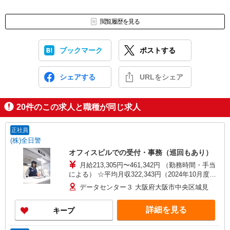
お仕事番号（ES26-0603517）
閲覧履歴を見る
ブックマーク
ポストする
シェアする
URLをシェア
20
件のこの求人と職種が同じ求人
正社員
(株)全日警
オフィスビルでの受付・事務（巡回もあり）
月給213,305円〜461,342円 （勤務時間・手当
による） ☆平均月収322,343円（2024年10月度）
※大阪支社警備職正社員 全555名 ◆昇給年1回／4
データセンター３ 大阪府大阪市中央区城見
月 ◆賞与年2回／7月・12月
詳細を見る
キープ