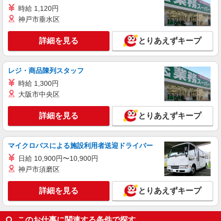
時給 1,120円
紹介予定派遣
神戸市垂水区
パーソルエクセルHRパートナーズ株式会社
秘書のオシゴト
詳細を見る
とりあえずキープ
時給1,460円 ※当社規定あり
大阪府大阪市中央区／最寄駅：堺筋本町駅、本
レジ・商品陳列スタッフ
町駅
時給 1,300円
詳細を見る
キープ
大阪市中央区
詳細を見る
とりあえずキープ
マイクロバスによる施設利用者送迎ドライバー
日給 10,900円〜10,900円
神戸市須磨区
詳細を見る
とりあえずキープ
このお仕事に関連する条件で探す