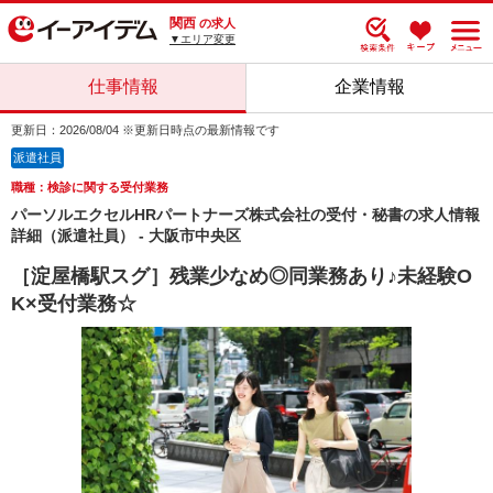
関西
の求人
▼エリア変更
仕事情報
企業情報
更新日：2026/08/04 ※更新日時点の最新情報です
派遣社員
職種：検診に関する受付業務
パーソルエクセルHRパートナーズ株式会社の受付・秘書の求人情報
詳細（派遣社員） - 大阪市中央区
［淀屋橋駅スグ］残業少なめ◎同業務あり♪未経験O
K×受付業務☆