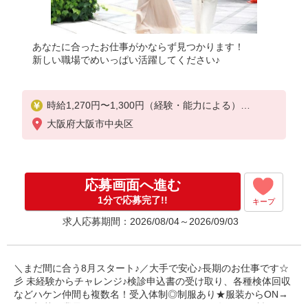
あなたに合ったお仕事がかならず見つかります！
新しい職場でめいっぱい活躍してください♪
時給1,270円〜1,300円（経験・能力による）
※当社規定あり
大阪府大阪市中央区
応募画面へ進む
1分で応募完了!!
キープ
求人応募期間：2026/08/04～2026/09/03
＼まだ間に合う8月スタート♪／大手で安心♪長期のお仕事です☆
彡 未経験からチャレンジ♪検診申込書の受け取り、各種検体回収
などハケン仲間も複数名！受入体制◎制服あり★服装からON→
OFF切替！業界TOPクラスのパナソニック健保年間保険料がとっ