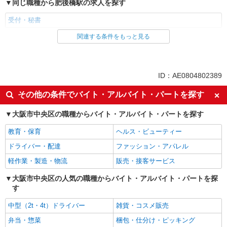
同じ職種から肥後橋駅の求人を探す
受付・秘書
関連する条件をもっと見る
同じ雇用形態から肥後橋駅の求人を探す
派遣社員
同じ特徴から肥後橋駅の求人を探す
ID：AE0804802389
未経験歓迎
土日祝休み
その他の条件でバイト・アルバイト・パートを探す
交通費支給
社会保険あり
大阪市中央区の職種からバイト・アルバイト・パートを探す
同じ職種から求人を探す
教育・保育
ヘルス・ビューティー
オフィスワーク・事務
ドライバー・配達
ファッション・アパレル
同じ特徴から求人を探す
軽作業・製造・物流
販売・接客サービス
未経験歓迎
土日祝休み
大阪市中央区の人気の職種からバイト・アルバイト・パートを探
す
交通費支給
社会保険あり
中型（2t・4t）ドライバー
雑貨・コスメ販売
弁当・惣菜
梱包・仕分け・ピッキング