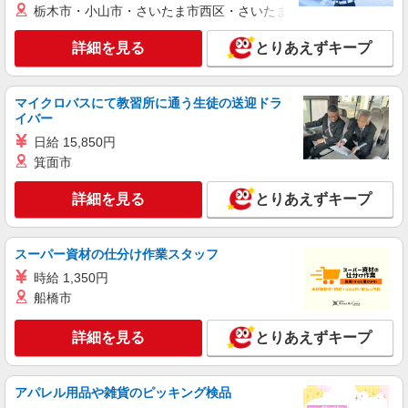
栃木市・小山市・さいたま市西区・さいたま市岩槻区・久喜市・
大阪府大阪市中央区／最寄駅：淀屋橋駅、肥後
橋駅
詳細を見る
とりあえずキープ
詳細を見る
キープ
マイクロバスにて教習所に通う生徒の送迎ドラ
紹介予定派遣
イバー
パーソルエクセルHRパートナーズ株式会社
日給 15,850円
秘書のオシゴト
箕面市
時給1,700円 ※当社規定あり
詳細を見る
大阪府大阪市中央区／最寄駅：北浜（大阪府）
とりあえずキープ
駅、淀屋橋駅 駅チカ通勤便利♪
スーパー資材の仕分け作業スタッフ
詳細を見る
キープ
時給 1,350円
紹介予定派遣
船橋市
パーソルエクセルHRパートナーズ株式会社
秘書のオシゴト
詳細を見る
とりあえずキープ
時給1,460円 ※当社規定あり
大阪府大阪市中央区／最寄駅：堺筋本町駅、本
アパレル用品や雑貨のピッキング検品
町駅