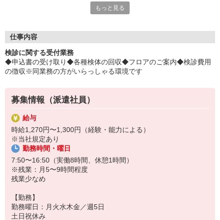
もっと見る
ても、オトクに♪
平日毎日、来社不要の電話面談を開催中♪
「応募するか悩む…」
仕事内容
「もう少し詳しく仕事の内容を聞きたい」
検診に関する受付業務
そんな方も安心してご応募ください。
◆申込書の受け取り◆各種検体の回収◆フロアのご案内◆検診費用
しっかりお話を聞いて頂いてから
の徴収※同業務の方がいらっしゃる環境です
選考に進むかどうか考えていただけます◎
▼下記に当てはまる方、ぜひ一度ご連絡ください▼
募集情報（派遣社員）
私達がご希望に合ったお仕事をご紹介します。
・残業が少ない仕事に転職したい
給与
・結婚を機に働き方を変えたい
時給1,270円〜1,300円（経験・能力による）
・出産後も働ける仕事に就きたい
※当社規定あり
・資格を活かして働きたい
勤務時間・曜日
・資格はないけど働ける仕事を見つけたい
7:50〜16:50（実働8時間、休憩1時間）
※残業：月5〜9時間程度
残業少なめ
【勤務】
勤務曜日：月火水木金／週5日
土日祝休み