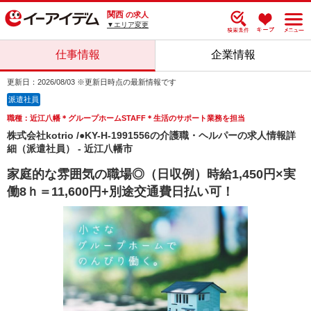
関西
の求人
▼エリア変更
仕事情報
企業情報
更新日：2026/08/03 ※更新日時点の最新情報です
派遣社員
職種：近江八幡＊グループホームSTAFF＊生活のサポート業務を担当
株式会社kotrio /●KY-H-1991556の介護職・ヘルパーの求人情報詳
細（派遣社員） - 近江八幡市
家庭的な雰囲気の職場◎（日収例）時給1,450円×実
働8ｈ＝11,600円+別途交通費日払い可！