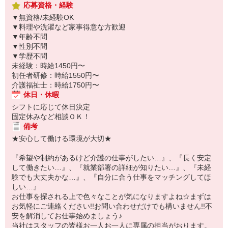
応募資格・経験
▼無資格/未経験OK
▼料理や洗濯など家事得意な方歓迎
▼年齢不問
▼性別不問
▼学歴不問
未経験：時給1450円〜
初任者研修：時給1550円〜
介護福祉士：時給1750円〜
休日・休暇
シフトに応じて休日決定
固定休みなど相談ＯＫ！
備考
★安心して働ける環境が大切★
『希望や制約があるけど介護の仕事がしたい…』、『長く安定
して働きたい…』、『就業部署の詳細が知りたい…』、『未経
験でも大丈夫かな…』、『自分に合う仕事をマッチングしてほ
しい…』
お仕事を探される上で色々なことが気になりますよね☆まずは
お気軽にご連絡ください!!お問い合わせだけでも構いません!!不
安を解消してお仕事始めましょう♪
当社はスタッフの皆様お一人お一人に専属の担当がおります。