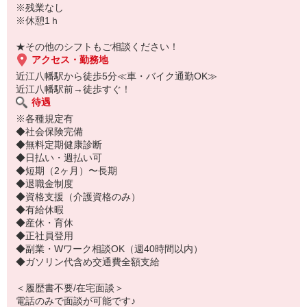
※残業なし
※休憩1ｈ
★その他のシフトもご相談ください！
アクセス・勤務地
近江八幡駅から徒歩5分≪車・バイク通勤OK≫
近江八幡駅前→徒歩すぐ！
待遇
※各種規定有
◆社会保険完備
◆無料定期健康診断
◆日払い・週払い可
◆短期（2ヶ月）〜長期
◆退職金制度
◆資格支援（介護資格のみ）
◆有給休暇
◆産休・育休
◆正社員登用
◆副業・Wワーク相談OK（週40時間以内）
◆ガソリン代含め交通費全額支給
＜履歴書不要/在宅面談＞
電話のみで面談が可能です♪