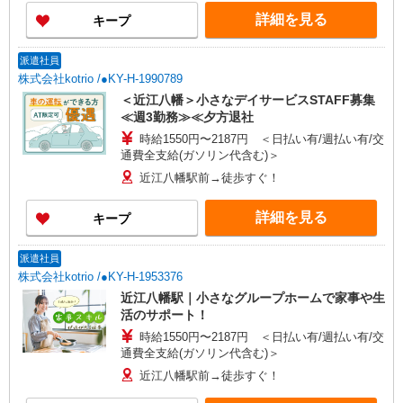
時にご相談ください。 ◆交通費：別途全額支給 ※
す！
詳細を見る
キープ
当社規定あり
派遣社員
株式会社kotrio /●KY-H-1990789
＜近江八幡＞小さなデイサービスSTAFF募集
≪週3勤務≫≪夕方退社
時給1550円〜2187円 ＜日払い有/週払い有/交
通費全支給(ガソリン代含む)＞
近江八幡駅前→徒歩すぐ！
詳細を見る
キープ
派遣社員
株式会社kotrio /●KY-H-1953376
近江八幡駅｜小さなグループホームで家事や生
活のサポート！
時給1550円〜2187円 ＜日払い有/週払い有/交
通費全支給(ガソリン代含む)＞
近江八幡駅前→徒歩すぐ！