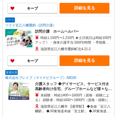
詳細を見る
キープ
パート
ツクイ近江八幡鷹飼（訪問介護）
訪問介護 ホームヘルパー
時給1,150円〜1,210円 ★土日祝日は時給100円
アップ！ ・身体介護手当:500円/時間 ・早朝夜間
深夜手当:300円/時間 （18:00〜翌07:59の時間
滋賀県近江八幡市鷹飼町北4-21-2
帯） ・ICT手当:2,000円/月 ・深夜割増は別途支給
・ケア→ケアの移動時間も賃金（時給）を支給 ※
詳細を見る
キープ
給与幅は資格・経験等による
派遣社員
株式会社ブレイブ（マイナビグループ）/MD26
介護スタッフ ◆デイサービス、サービス付き
高齢者向け住宅、グループホームなど様々な勤
務先から選べます。
未経験：時給1400〜1600円（資格・経験によ
る） 経験者：時給1600〜1800円（資格・経験によ
る） ◎月収例 時給1800円×1日8時間×22日（週5
滋賀県近江八幡市 【最寄駅】 ◆各線「近江八
日）＝31万6800円 ◆昇給あり ◆支払い方法 ※日
幡駅」 ◆JR東海道本線「安土駅」 ◆JR東海道本
払い/週払い/月払い対応も可能です。詳しくは面談
線「篠原駅」 ★その他、近隣に多数勤務地ありま