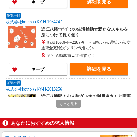
詳細を見る
キープ
派遣社員
株式会社kotrio /●KY-H-1954247
近江八幡*デイでの生活補助☆新たなスキルを
身につけて長く働く
時給1550円〜2187円 ＜日払い有/週払い有/交
通費全支給(ガソリン代含む)＞
近江八幡駅前→徒歩すぐ！
詳細を見る
キープ
派遣社員
株式会社kotrio /●KY-H-2013256
近江八幡駅＊少人数グルホで利用者さんと家事
や掃除など♪日払OK
もっと見る
時給1550円〜2187円 ＜日払い有/週払い有/交
通費全支給(ガソリン代含む)＞
あなたにおすすめの求人情報
近江八幡駅前→徒歩すぐ！
詳細を見る
キープ