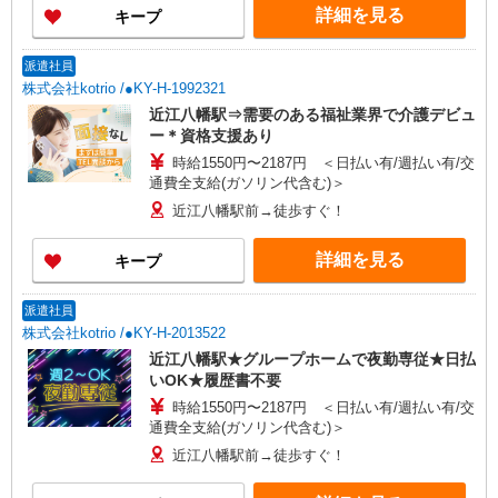
詳細を見る
キープ
派遣社員
株式会社kotrio /●KY-H-1992321
近江八幡駅⇒需要のある福祉業界で介護デビュ
ー＊資格支援あり
時給1550円〜2187円 ＜日払い有/週払い有/交
通費全支給(ガソリン代含む)＞
近江八幡駅前→徒歩すぐ！
詳細を見る
キープ
派遣社員
株式会社kotrio /●KY-H-2013522
近江八幡駅★グループホームで夜勤専従★日払
いOK★履歴書不要
時給1550円〜2187円 ＜日払い有/週払い有/交
通費全支給(ガソリン代含む)＞
近江八幡駅前→徒歩すぐ！