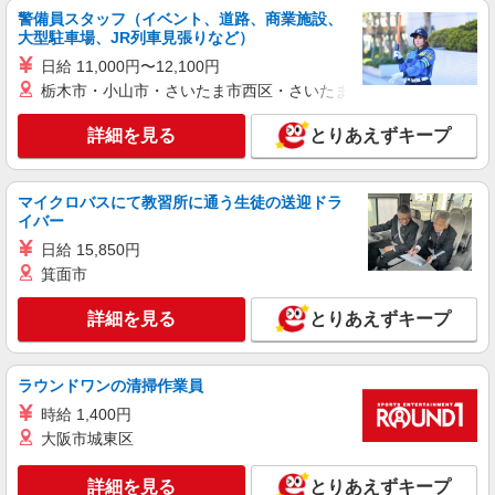
警備員スタッフ（イベント、道路、商業施設、
大型駐車場、JR列車見張りなど）
日給 11,000円〜12,100円
栃木市・小山市・さいたま市西区・さいたま市岩槻区・久喜市・
詳細を見る
とりあえずキープ
マイクロバスにて教習所に通う生徒の送迎ドラ
イバー
日給 15,850円
箕面市
詳細を見る
とりあえずキープ
ラウンドワンの清掃作業員
時給 1,400円
大阪市城東区
詳細を見る
とりあえずキープ