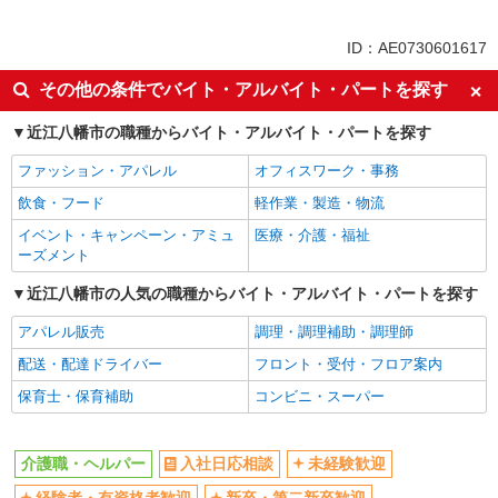
派遣社員
同じ特徴から近江八幡駅の求人を探す
ID：AE0730601617
入社日応相談
未経験歓迎
その他の条件でバイト・アルバイト・パートを探す
経験者・有資格者歓迎
新卒・第二新卒歓迎
近江八幡市の職種からバイト・アルバイト・パートを探す
女性活躍中
主婦・主夫歓迎
ファッション・アパレル
オフィスワーク・事務
フリーター歓迎
学歴不問
飲食・フード
軽作業・製造・物流
ブランクOK
ミドル（40代～）活躍中
イベント・キャンペーン・アミュ
医療・介護・福祉
エルダー（50代～）活躍中
シニア（60代～）活躍中
ーズメント
高収入・高額
ボーナス・賞与あり
近江八幡市の人気の職種からバイト・アルバイト・パートを探す
昇給あり
完全週休2日制
アパレル販売
調理・調理補助・調理師
フルタイム歓迎
禁煙・分煙
配送・配達ドライバー
フロント・受付・フロア案内
駅直結・駅チカ
車通勤OK
保育士・保育補助
コンビニ・スーパー
バイク通勤OK
自転車通勤OK
残業少なめ（月20h未満）
交通費支給
介護職・ヘルパー
入社日応相談
未経験歓迎
社会保険あり
産休・育休取得実績あり