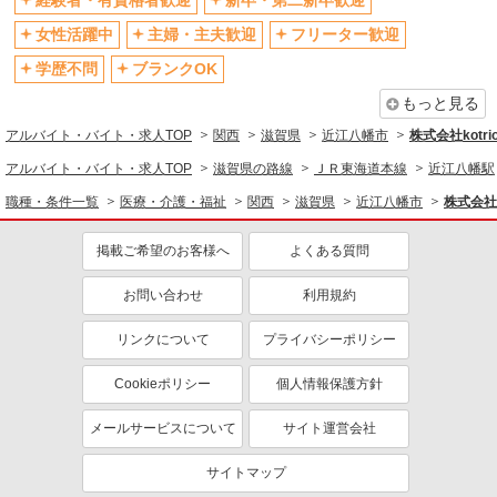
経験者・有資格者歓迎
新卒・第二新卒歓迎
退職金・財形貯蓄制度あり
各種手当（家族・役職・インセン
ティブなど）あり
女性活躍中
主婦・主夫歓迎
フリーター歓迎
制服貸与
研修制度あり
学歴不問
ブランクOK
資格取得支援制度あり
もっと見る
同じ職種から求人を探す
アルバイト・バイト・求人TOP
関西
滋賀県
近江八幡市
株式会社kotri
医療・介護・福祉
アルバイト・バイト・求人TOP
滋賀県の路線
ＪＲ東海道本線
近江八幡駅
介護職・ヘルパー
職種・条件一覧
医療・介護・福祉
関西
滋賀県
近江八幡市
株式会社k
同じ特徴から求人を探す
掲載ご希望のお客様へ
よくある質問
未経験歓迎
ミドル（40代～）活躍中
お問い合わせ
利用規約
ボーナス・賞与あり
車通勤OK
交通費支給
社会保険あり
リンクについて
プライバシーポリシー
産休・育休取得実績あり
Cookieポリシー
個人情報保護方針
メールサービスについて
サイト運営会社
サイトマップ