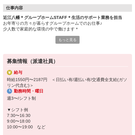
仕事内容
近江八幡＊グループホームSTAFF＊生活のサポート業務を担当
お年寄りの方々が暮らすグループホームでのお仕事♪
少人数で家庭的な環境の中で働けます＊
もっと見る
▼仕事内容
・利用者さんの見守り
・料理や洗濯などの家事サポート
・お部屋や共有スペースの清掃
募集情報（派遣社員）
・お散歩や体操などのレクリエーション
・必要に応じた生活介助 など
給与
時給1550円〜2187円 ＜日払い有/週払い有/交通費全支給(ガソ
▼こんな方におすすめ
リン代含む)＞
・高齢者の方とじっくり関わりたい
勤務時間・曜日
・家事や会話が苦にならない
・認知症ケアに興味がある
週3〜/シフト制
難しい対応はありません
▼シフト例
未経験スタートのスタッフ多数！
7:30〜16:30
わからないことは先輩スタッフが丁寧に教えますのでご安心くださ
9:00〜18:00
い◎
10:00〜19:00 など