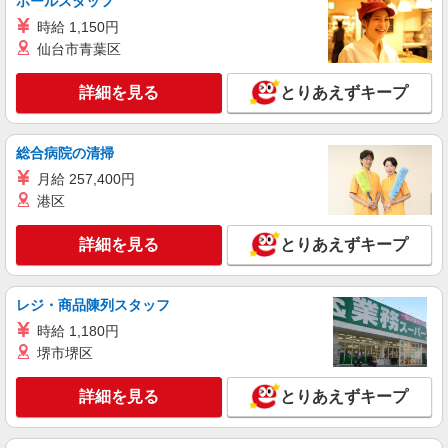
ホールスタッフ
時給 1,150円
派遣社員
仙台市青葉区
株式会社kotrio /●KY-H-1954508
近江八幡駅｜リハビリ補助などのデイサービス
詳細を見る
とりあえずキープ
STAFF♪未経験OK
時給1550円〜2187円 ＜日払い有/週払い有/交
通費全支給(ガソリン代含む)＞
総合病院の清掃
近江八幡駅前→徒歩すぐ！
月給 257,400円
港区
詳細を見る
キープ
詳細を見る
とりあえずキープ
正社員
アスケア訪問入浴 近江八幡
レジ・商品陳列スタッフ
訪問入浴の介護職員（運転あり）
時給 1,180円
【月給】 254,000円〜 【別途支給】 ・交通費
支給（30,000円上限/月） ・家族手当（子供1名に
堺市堺区
つき5,000円） ・資格手当（介護福祉士：計
アスケア訪問入浴 近江八幡 滋賀県近江八幡
20,000円UP） ・昇給（評価に応じて毎年4月に実
市八木町119番地 Y'sビルディング八木町102号室
詳細を見る
とりあえずキープ
施） ・賞与（夏・冬の年2回） ・残業代全額支給
・退職金制度あり ・キャリアステップ年収モデル
詳細を見る
キープ
（参考値） 一般職（平均勤続年数5年）390万円