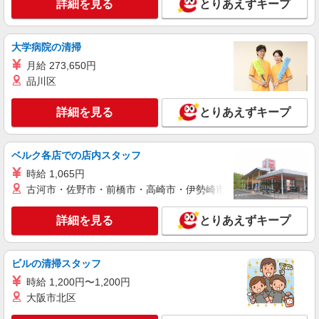
詳細を見る
とりあえずキープ
パート
パナソニック エイジフリーケアセンター枚方中宮
ショートステイ／介護職／日勤のみ
大学病院の清掃
時給1,270円〜1,358円 ※経験・能力・資格等
月給 273,650円
による 社会福祉士・介護福祉士 時給1,358円 その
他資格 時給1,270円 ※一律処遇改善加算含む 〇時
品川区
パナソニック エイジフリーケアセンター枚方
間外勤務手当 〇土日祝勤務手当 〇夜勤手当 〇深
中宮 大阪府枚方市中宮西之町 4番15号
夜勤務手当 〇無事故無違反表彰金 〇年末年始勤務
詳細を見る
とりあえずキープ
手当 〇早朝7:00〜8:00/夜間18:00〜20:00は時給
詳細を見る
キープ
25％UP
ベルク各店での店内スタッフ
パート
時給 1,065円
エイジフリー・ライフ星が丘
古河市・佐野市・前橋市・高崎市・伊勢崎市・太田市・館林市・
有料老人ホーム／介護職／夜勤のみ
時給1,447円〜1,549円 ※経験・能力・資格等
詳細を見る
とりあえずキープ
による 介護福祉士・社会福祉士 時給1,549円 実務
者研修 時給1,447円 初任者研修 時給1,447円 ※一
エイジフリー・ライフ星が丘 大阪府枚方市印
律処遇改善加算含む 〇時間外勤務手当 〇土日祝勤
田町9-60
務手当 〇年末年始勤務手当
ビルの清掃スタッフ
時給 1,200円〜1,200円
詳細を見る
キープ
大阪市北区
パート