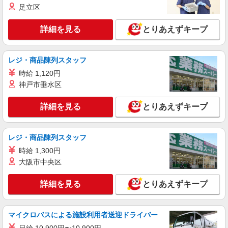
足立区
パナソニック エイジフリーハウス枚方牧野
介護職／サ高住／小規模多機能事業所／パート
詳細を見る
とりあえずキープ
時給1,231円〜1,295円 ※経験・能力・資格等
による 社会福祉士・介護福祉士 時給1,295円 その
他資格 時給1,231円 ※一律処遇改善加算含む 〇時
パナソニック エイジフリーハウス枚方牧野 大
レジ・商品陳列スタッフ
間外勤務手当 〇土日祝勤務手当 〇夜勤手当 〇深
阪府枚方市宇山町35番26号
夜勤務手当 〇年末年始勤務手当 〇早朝7:00〜
時給 1,120円
8:00/夜間18:00〜20:00は時給25％UP
神戸市垂水区
詳細を見る
キープ
詳細を見る
とりあえずキープ
パート
パナソニック エイジフリーハウス枚方香里
介護職／サービス付き高齢者向け住宅／夜勤専
レジ・商品陳列スタッフ
従／パート
時給 1,300円
時給1,231円〜1,295円 ※経験・能力・資格等
大阪市中央区
による 社会福祉士・介護福祉士 時給1,295円 その
他資格 時給1,231円 ※一律処遇改善加算含む 〇時
パナソニック エイジフリーハウス枚方香里 大
間外勤務手当 〇土日祝勤務手当 〇夜勤手当 〇年
詳細を見る
とりあえずキープ
阪府枚方市東中振1-63-25
末年始勤務手当
詳細を見る
キープ
マイクロバスによる施設利用者送迎ドライバー