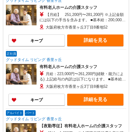
グッドタイム リビング 香里ヶ丘
有料老人ホームの介護スタッフ
【月給】 251,200円〜281,200円 ※上記金額
には以下の手当を含みます。 ■基本給：200,000
円〜230,000円 ■職種手当：5,000円（処遇改善加
大阪府枚方市香里ヶ丘3丁目8番地52
算1,000円分含） ■夜勤手当：26,000円（5回の場
合） 1回につき5,000円、5回目以降6,000円 ■介
詳細を見る
キープ
護職員等処遇改善加算（「新加算」）：20,200円/
月 ※ ※賃金改善実施期間：2025年7月〜2026年8
月 ※以下は該当する場合に別途付与します。 ■資
正社員
格手当 介護福祉士 10,000円 ★年収例★ 介護福祉
グッドタイム リビング 香里ヶ丘
士取得後の実務経験7年 夜勤5回、残業平均10時間
有料老人ホームの介護スタッフ
→410万円程度
月給：223,000円〜261,200円(経験・能力によ
る) 上記給与の内訳は以下になります。 ■基本給：
171,800円〜210,000円 ■職種手当：5,000円（処遇
大阪府枚方市香里ヶ丘3丁目8番地52
改善加算1,000円分含む） ■夜勤手当：26,000円
（5回） ※1回につき5,000円、5回目以降6,000円
詳細を見る
キープ
■介護職員等処遇改善加算（「新加算」）：20,200
円/月 ※賃金改善実施期間：2025年7月〜2026年8
月 ※■資格手当 介護福祉士 10,000円は別途支給
アルバイト
パート
グッドタイム リビング 香里ヶ丘
【夜勤専従】有料老人ホームの介護スタッフ