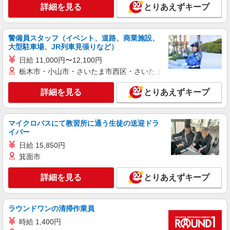
詳細を見る
とりあえずキープ
パナソニック エイジフリーケアセンター枚方
訪問入浴／介護職／運転なし／パート／勤務日
数は応相談
警備員スタッフ（イベント、道路、商業施設、
時給1,270円〜1,333円 ※経験・能力・資格等
大型駐車場、JR列車見張りなど）
による 初任者研修 時給1,270円 実務者研修 時給
日給 11,000円〜12,100円
1,270円 介護福祉士 時給1,333円 ※サービス提供8
パナソニック エイジフリーケアセンター枚方
栃木市・小山市・さいたま市西区・さいたま市岩槻区・久喜市・
件目以降〜1,000円/件 手当あり ※一律処遇改善加
大阪府枚方市中宮西之町 4番15号
算含む 〇時間外勤務手当 〇土日祝勤務手当 〇無
事故無違反表彰金 〇年末年始勤務手当
詳細を見る
とりあえずキープ
詳細を見る
キープ
パート
マイクロバスにて教習所に通う生徒の送迎ドラ
パナソニック エイジフリーハウス枚方津田
イバー
小規模多機能居宅介護／介護職／パート
日給 15,850円
時給1,257円〜1,346円 ※経験・能力・資格等
箕面市
による 社会福祉士・介護福祉士 時給1,346円 その
他資格 時給1,257円 ※一律処遇改善加算含む 〇時
詳細を見る
とりあえずキープ
パナソニック エイジフリーハウス枚方津田 大
間外勤務手当 〇土日祝勤務手当 〇夜勤手当 〇深
阪府枚方市津田元町2-28-25
夜勤務手当 〇年末年始勤務手当 〇早朝7:00〜
8:00/夜間18:00〜20:00は時給25％UP
ラウンドワンの清掃作業員
詳細を見る
キープ
時給 1,400円