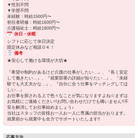
▼性別不問
▼学歴不問
未経験：時給1500円〜
初任者研修：時給1600円〜
介護福祉士：時給1800円〜
休日・休暇
シフトに応じて休日決定
固定休みなど相談ＯＫ！
備考
★安心して働ける環境が大切★
『希望や制約があるけど介護の仕事がしたい…』、『長く安定
して働きたい…』、『就業部署の詳細が知りたい…』、『未経
験でも大丈夫かな…』、『自分に合う仕事をマッチングしてほ
しい…』
お仕事を探される上で色々なことが気になりますよね☆まずは
お気軽にご連絡ください!!お問い合わせだけでも構いません!!不
安を解消してお仕事始めましょう♪
当社はスタッフの皆様お一人お一人に専属の担当がおります。
就業前から就業中も全力でサポートいたします!!
応募方法