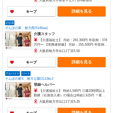
大阪府枚方市香里ヶ丘3丁目8番地52
26,000円（5回の場合） 1回につき5,000円、5回目
以降6,000円 ■介護職員等処遇改善加算（「新加
詳細を見る
キープ
算」）：20,200円／月※ ※賃金改善実施期間：
2025年7月〜2026年8月 ※以下該当の場合に別途
付与 ■資格手当 介護福祉士 10,000円
正社員
そんぽの家 枚方西/5140aa1
介護スタッフ
【介護福祉士】 月給：281,300円 年収例：378
万円〜 【実務者研修】 月給：255,500円 年収例：
345万円〜 【初任者研修】 月給：249,700円 年収
大阪府枚方市出口1丁目5-50
例：338万円〜 ※職務手当、働きがい向上手当、
日祝手当（月平均2回分）、夜勤手当（月平均5回
詳細を見る
キープ
分）等、毎月平均的に支払われる手当を含みま
す。 ※介護福祉士のみ、特別職務手当も含む ◎残
業時は別途時間外手当支給（超過1分〜） ◎賞
アルバイト
パート
与 基本給2.08ヶ月分/年支給
そんぽの家S 枚方公園/2113bc2
登録ヘルパー
【介護福祉士】 時給1,595円 ◎週20時間以上
勤務（社保加入者）の場合は時給1,625円 ＊夜間
（18:00〜）：時給1,994円〜 ＊日曜祝日：時給
大阪府枚方市出口1丁目5-25
1,895円〜 【実務者研修・初任者研修（ヘルパー1
級・2級）】 時給1,515円 ◎週20時間以上勤務
詳細を見る