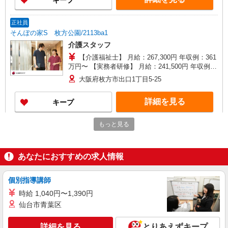
キープ
（社保加入者）の場合は時給1,545円 ＊夜間
（18:00〜）：時給1,894円〜 ＊日曜祝日：時給
1,815円〜 ◎身体介助、生活援助が同時給 ◎キャ
正社員
ンセル手当：職務時給の60％支給
そんぽの家S 枚方公園/2113ba1
介護スタッフ
【介護福祉士】 月給：267,300円 年収例：361
万円〜 【実務者研修】 月給：241,500円 年収例：
330万円〜 【初任者研修】 月給：235,700円 年収
大阪府枚方市出口1丁目5-25
例：325万円〜 ※職務手当、働きがい向上手当、
日祝手当（月平均2回分）、夜勤手当（月平均5回
詳細を見る
キープ
分）等、毎月平均的に支払われる手当を含みま
す。 ※介護福祉士のみ、特別職務手当も含む ◎残
業時は別途時間外手当支給（超過1分〜） ◎賞
もっと見る
正社員
与 基本給2.08ヶ月分/年支給
エイジ・ガーデン渚
サービス提供責任者募集 枚方市渚
あなたにおすすめの求人情報
月給220,000円〜260,000円 ※ 資格・経
験を加味して給与決定いたします。
個別指導講師
大阪府枚方市渚西2-7-20
時給 1,040円〜1,390円
詳細を見る
仙台市青葉区
キープ
詳細を見る
とりあえずキープ
パート