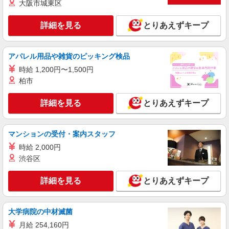
大阪市城東区
パート
パナソニック エイジフリーケアセンター枚方中宮
詳細を見る
とりあえずキープ
ショートステイ／介護職／早出のみ
時給1,270円〜1,358円 ※経験・能力・資格等
による 社会福祉士・介護福祉士 時給1,358円 その
アパレル用品や雑貨のピッキング検品
他資格 時給1,270円 ※一律処遇改善加算含む 〇時
パナソニック エイジフリーケアセンター枚方
間外勤務手当 〇土日祝勤務手当 〇夜勤手当 〇深
時給 1,200円〜1,500円
中宮 大阪府枚方市中宮西之町 4番15号
夜勤務手当 〇無事故無違反表彰金 〇年末年始勤務
柏市
手当 〇早朝7:00〜8:00/夜間18:00〜20:00は時給
詳細を見る
キープ
25％UP
詳細を見る
とりあえずキープ
パート
パナソニック エイジフリーケアセンター枚方中宮
マンションの受付・案内スタッフ
ショートステイ／介護職／遅出のみ
時給 2,000円
時給1,270円〜1,358円 ※経験・能力・資格等
渋谷区
による 社会福祉士・介護福祉士 時給1,358円 その
他資格 時給1,270円 ※一律処遇改善加算含む 〇時
パナソニック エイジフリーケアセンター枚方
間外勤務手当 〇土日祝勤務手当 〇夜勤手当 〇深
詳細を見る
とりあえずキープ
中宮 大阪府枚方市中宮西之町 4番15号
夜勤務手当 〇無事故無違反表彰金 〇年末年始勤務
手当 〇早朝7:00〜8:00/夜間18:00〜20:00は時給
詳細を見る
キープ
25％UP
大学病院の中材滅菌
月給 254,160円
パート