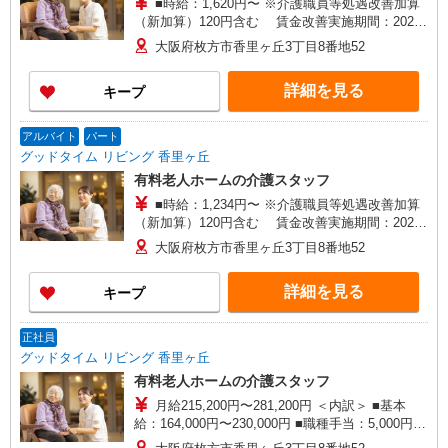
■時給：1,620円〜 ※介護職員等処遇改善加算
（新加算）120円含む 賃金改善実施期間：2025
年7月〜2026年8月
大阪府枚方市香里ヶ丘3丁目8番地52
詳細を見る
キープ
アルバイト
パート
グッドタイム リビング 香里ヶ丘
有料老人ホームの介護スタッフ
■時給：1,234円〜 ※介護職員等処遇改善加算
（新加算）120円含む 賃金改善実施期間：2025
年7月〜2026年8月 ※7:00〜9:00の勤務の2時間勤
大阪府枚方市香里ヶ丘3丁目8番地52
務につき、早出手当（500円/回）付与。
詳細を見る
キープ
正社員
グッドタイム リビング 香里ヶ丘
有料老人ホームの介護スタッフ
月給215,200円〜281,200円 ＜内訳＞ ■基本
給：164,000円〜230,000円 ■職種手当：5,000円
（処遇改善加算1,000円分含む） ■夜勤手当：