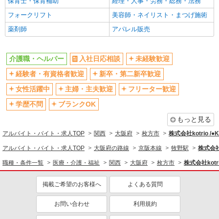
保育士・保育補助
経理・人事・労務・総務・法務
フルタイム歓迎
禁煙・分煙
フォークリフト
美容師・ネイリスト・まつげ施術
駅直結・駅チカ
車通勤OK
薬剤師
アパレル販売
バイク通勤OK
自転車通勤OK
残業少なめ（月20h未満）
交通費支給
介護職・ヘルパー
入社日応相談
未経験歓迎
社会保険あり
産休・育休取得実績あり
経験者・有資格者歓迎
新卒・第二新卒歓迎
退職金・財形貯蓄制度あり
各種手当（家族・役職・インセン
ティブなど）あり
女性活躍中
主婦・主夫歓迎
フリーター歓迎
制服貸与
研修制度あり
学歴不問
ブランクOK
資格取得支援制度あり
もっと見る
同じ職種から求人を探す
アルバイト・バイト・求人TOP
関西
大阪府
枚方市
株式会社kotrio /
医療・介護・福祉
アルバイト・バイト・求人TOP
大阪府の路線
京阪本線
牧野駅
株式会社k
介護職・ヘルパー
職種・条件一覧
医療・介護・福祉
関西
大阪府
枚方市
株式会社kotr
同じ特徴から求人を探す
掲載ご希望のお客様へ
よくある質問
未経験歓迎
ミドル（40代～）活躍中
お問い合わせ
利用規約
ボーナス・賞与あり
車通勤OK