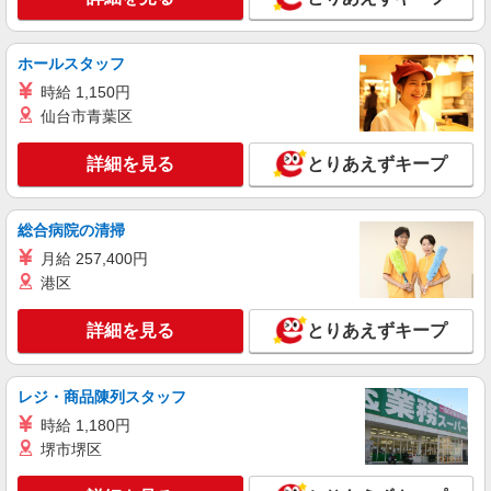
エイジフリー・ライフ星が丘
有料老人ホーム／介護職／早出のみ
ホールスタッフ
時給1,447円〜1,549円 ※経験・能力・資格等
時給 1,150円
による 介護福祉士・社会福祉士 時給1,549円 実務
者研修 時給1,447円 初任者研修 時給1,447円 ※一
仙台市青葉区
エイジフリー・ライフ星が丘 大阪府枚方市印
律処遇改善加算含む 〇時間外勤務手当 〇土日祝勤
田町9-60
務手当 〇夜勤手当 〇深夜勤務手当 〇年末年始勤
詳細を見る
とりあえずキープ
務手当 〇早朝7:00〜8:00/夜間18:00〜20:00は時給
詳細を見る
キープ
25％UP
総合病院の清掃
パート
月給 257,400円
パナソニック エイジフリーハウス枚方津田
港区
介護職／サービス付き高齢者向け住宅／夜勤専
従／パート
詳細を見る
とりあえずキープ
時給1,257円〜1,346円 ※経験・能力・資格等
による 社会福祉士・介護福祉士 時給1,346円 その
他資格 時給1,257円 ※一律処遇改善加算含む 〇時
パナソニック エイジフリーハウス枚方津田 大
間外勤務手当 〇土日祝勤務手当 〇夜勤手当 〇年
レジ・商品陳列スタッフ
阪府枚方市津田元町2-28-25
末年始勤務手当
時給 1,180円
詳細を見る
堺市堺区
キープ