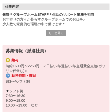
仕事内容
牧野＊グループホームSTAFF＊生活のサポート業務を担当
お年寄りの方々が暮らすグループホームでのお仕事♪
少人数で家庭的な環境の中で働けます＊
もっと見る
▼仕事内容
・利用者さんの見守り
・料理や洗濯などの家事サポート
・お部屋や共有スペースの清掃
募集情報（派遣社員）
・お散歩や体操などのレクリエーション
・必要に応じた生活介助 など
給与
時給1600円〜2250円 ＜日払い有/週払い有/交通費全支給(ガソ
▼こんな方におすすめ
リン代含む)＞
・高齢者の方とじっくり関わりたい
勤務時間・曜日
・家事や会話が苦にならない
・認知症ケアに興味がある
週3〜/シフト制
難しい対応はありません
▼シフト例
未経験スタートのスタッフ多数！
7:30〜16:30
わからないことは先輩スタッフが丁寧に教えますのでご安心くださ
9:00〜18:00
い◎
10:00〜19:00 など