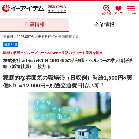
関西
の求人
▼エリア変更
仕事情報
企業情報
更新日：2026/08/03 ※更新日時点の最新情報です
派遣社員
職種：牧野＊グループホームSTAFF＊生活のサポート業務を担当
株式会社kotrio /●KT-H-1991450の介護職・ヘルパーの求人情報詳
細（派遣社員） - 枚方市
家庭的な雰囲気の職場◎（日収例）時給1,500円×実
働8ｈ＝12,000円+別途交通費日払い可！