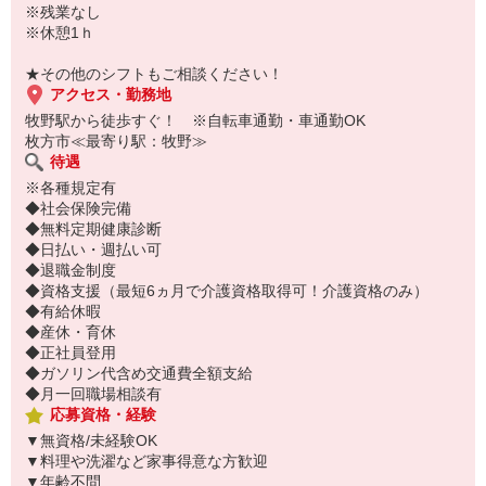
※残業なし
※休憩1ｈ
★その他のシフトもご相談ください！
アクセス・勤務地
牧野駅から徒歩すぐ！ ※自転車通勤・車通勤OK
枚方市≪最寄り駅：牧野≫
待遇
※各種規定有
◆社会保険完備
◆無料定期健康診断
◆日払い・週払い可
◆退職金制度
◆資格支援（最短6ヵ月で介護資格取得可！介護資格のみ）
◆有給休暇
◆産休・育休
◆正社員登用
◆ガソリン代含め交通費全額支給
◆月一回職場相談有
応募資格・経験
▼無資格/未経験OK
▼料理や洗濯など家事得意な方歓迎
▼年齢不問