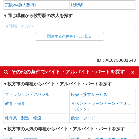
京阪本線(大阪府)
牧野駅
同じ職種から牧野駅の求人を探す
介護職・ヘルパー
関連する条件をもっと見る
同じ雇用形態から牧野駅の求人を探す
派遣社員
同じ特徴から牧野駅の求人を探す
ID：AE0730601543
入社日応相談
未経験歓迎
その他の条件でバイト・アルバイト・パートを探す
経験者・有資格者歓迎
新卒・第二新卒歓迎
枚方市の職種からバイト・アルバイト・パートを探す
女性活躍中
主婦・主夫歓迎
ファッション・アパレル
販売・接客サービス
フリーター歓迎
学歴不問
教育・保育
イベント・キャンペーン・アミュ
ブランクOK
ミドル（40代～）活躍中
ーズメント
エルダー（50代～）活躍中
シニア（60代～）活躍中
軽作業・製造・物流
飲食・フード
高収入・高額
ボーナス・賞与あり
枚方市の人気の職種からバイト・アルバイト・パートを探す
昇給あり
完全週休2日制