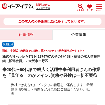
関西
の求人
▼エリア変更
この求人の応募期間は既に終了しております。
仕事情報
企業情報
派遣社員
職種：小路駅｜未経験でも簡単！障がい者デイで軽作業サポート＆ケア
株式会社kotrio /●TN-H-1974707のその他介護・福祉の求人情報詳
細（派遣社員） - 大阪市生野区
◆20代〜60代まで幅広く活躍中◆利用者さんの作業
を「見守る」のがメイン♪資格や経験は一切不要◎
弊社ではあなたにピッタリの職場をご案内します。希望
勤務地や曜日・時間などお気軽にご相談ください。担
当...