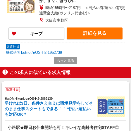
が、すぐごほうびに
時給1550円〜2187円 ＜日払い有/週払い有/交
通費全支給(ガソリン代含む)＞
大阪市生野区
詳細を見る
キープ
派遣社員
株式会社kotrio /●OS-H2-1952739
小路駅＊20代〜50代の子育て世代活躍中！障
もっと見る
がい者支援員◎
この求人に似ている求人情報
時給1550円〜2187円 ＜日払い有/週払い有/交
通費全支給(ガソリン代含む)＞
大阪市生野区
派遣社員
詳細を見る
キープ
株式会社kotrio /●OS-H2-2069139
早ければ3日、条件さえ合えば職場見学をしてそ
のまま仕事スタートもできる！！日払い週払い
正社員
も対応OK＊
社会福祉法人弘道福祉会 上本町特別養護老人ホームラガール
居宅介護支援専門員
小路駅★即日お仕事開始も可！キレイな高齢者住宅STAFF◎
月給224,400円〜238,900円 ※給与幅は経験・