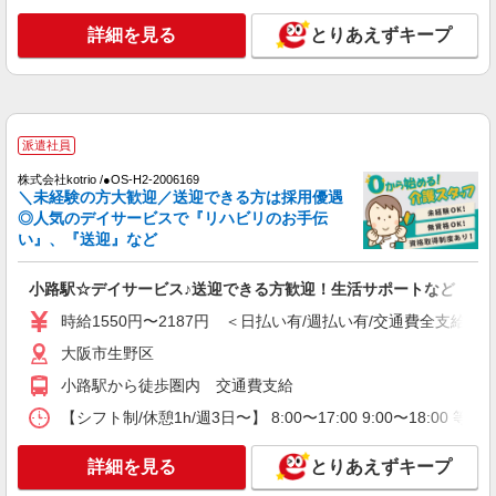
詳細を見る
とりあえずキープ
派遣社員
株式会社kotrio /●OS-H2-2006169
＼未経験の方大歓迎／送迎できる方は採用優遇
◎人気のデイサービスで『リハビリのお手伝
い』、『送迎』など
小路駅☆デイサービス♪送迎できる方歓迎！生活サポートなど
時給1550円〜2187円 ＜日払い有/週払い有/交通費全支給(ガ
大阪市生野区
小路駅から徒歩圏内 交通費支給
【シフト制/休憩1h/週3日〜】 8:00〜17:00 9:00〜18:00 等
詳細を見る
とりあえずキープ