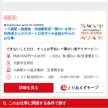
派遣社員
株式会社kotrio /●OS-H2-2009959
＜小路駅＞無資格・未経験歓迎！障がいを持つ
利用者さんのサポート◎見守りや会話が中心の
お仕事♪
できないことだけ、そっとお手伝い＊障がい者デイサービスSTAF
時給1550円〜2187円 ＜日払い有/週払い有/交通費全支給(ガ
大阪市生野区
小路駅から徒歩圏内 交通費支給
＜シフト制/休憩1h＞ （例） ・9:00〜18:00 ・10:00〜19:0
詳細を見る
とりあえずキープ
このお仕事に関連する条件で探す