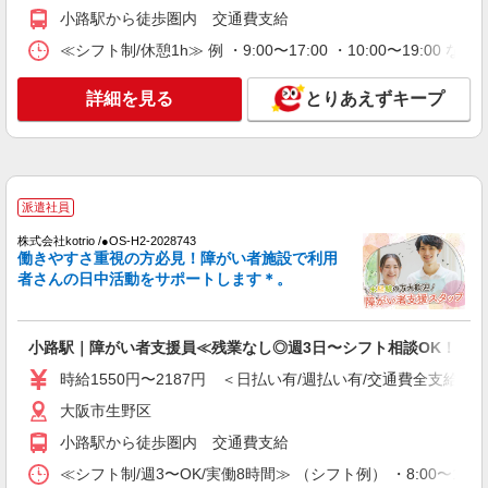
小路駅から徒歩圏内 交通費支給
≪シフト制/休憩1h≫ 例 ・9:00〜17:00 ・10:00〜19:00 
詳細を見る
とりあえずキープ
派遣社員
株式会社kotrio /●OS-H2-2028743
働きやすさ重視の方必見！障がい者施設で利用
者さんの日中活動をサポートします＊。
小路駅｜障がい者支援員≪残業なし◎週3日〜シフト相談OK！≫
時給1550円〜2187円 ＜日払い有/週払い有/交通費全支給(ガ
大阪市生野区
小路駅から徒歩圏内 交通費支給
≪シフト制/週3〜OK/実働8時間≫ （シフト例） ・8:00〜17:00