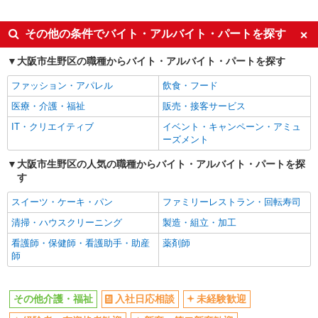
派遣社員
同じ特徴から小路(大阪メトロ)駅の求人を探す
その他の条件でバイト・アルバイト・パートを探す
入社日応相談
未経験歓迎
大阪市生野区の職種からバイト・アルバイト・パートを探す
経験者・有資格者歓迎
新卒・第二新卒歓迎
ファッション・アパレル
飲食・フード
女性活躍中
主婦・主夫歓迎
医療・介護・福祉
販売・接客サービス
フリーター歓迎
学歴不問
IT・クリエイティブ
イベント・キャンペーン・アミュ
ブランクOK
ミドル（40代～）活躍中
ーズメント
エルダー（50代～）活躍中
シニア（60代～）活躍中
大阪市生野区の人気の職種からバイト・アルバイト・パートを探
す
高収入・高額
ボーナス・賞与あり
昇給あり
完全週休2日制
スイーツ・ケーキ・パン
ファミリーレストラン・回転寿司
フルタイム歓迎
禁煙・分煙
清掃・ハウスクリーニング
製造・組立・加工
駅直結・駅チカ
車通勤OK
看護師・保健師・看護助手・助産
薬剤師
師
バイク通勤OK
自転車通勤OK
残業少なめ（月20h未満）
交通費支給
その他介護・福祉
入社日応相談
未経験歓迎
社会保険あり
産休・育休取得実績あり