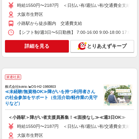
時給1550円〜2187円 ＜日払い有/週払い有/交通費全支給(ガ
能力による ★賞与4か月分支給 試用期間3ヶ月あ
り（同条件）
大阪府大阪市生野区鶴橋1丁目9番34号
大阪市生野区
小路駅から徒歩圏内 交通費支給
詳細を見る
キープ
【シフト制/週3日〜5日勤務】 7:00-16:00 9:00-18:00 1
詳細を見る
とりあえずキープ
派遣社員
株式会社kotrio /●OS-H2-1980803
≪未経験/無資格OK≫障がいを持つ利用者さん
の社会参加をサポート（生活介助/軽作業の見守
りなど）
＜小路駅＞障がい者支援員募集！≪面接なし≫≪週3日OK≫
時給1550円〜2187円 ＜日払い有/週払い有/交通費全支給(ガ
大阪市生野区