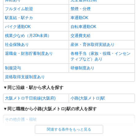
フルタイム歓迎
禁煙・分煙
駅直結・駅チカ
車通勤OK
バイク通勤OK
自転車通勤OK
残業少なめ（月20h未満）
交通費支給
社会保険あり
産休・育休取得実績あり
退職金・財形貯蓄制度あり
各種手当（家族・役職・インセン
ティブなど）あり
制服貸与
研修制度あり
資格取得支援制度あり
同じ沿線・駅から求人を探す
大阪メトロ千日前線(大阪府)
小路(大阪メトロ)駅
同じ職種から小路(大阪メトロ)駅の求人を探す
その他介護・福祉
関連する条件をもっと見る
同じ雇用形態から小路(大阪メトロ)駅の求人を探す