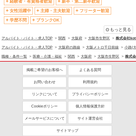
経験者・有資格者歓迎
新卒・第二新卒歓迎
退職金・財形貯蓄制度あり
各種手当（家族・役職・インセン
ティブなど）あり
女性活躍中
主婦・主夫歓迎
フリーター歓迎
制服貸与
研修制度あり
学歴不問
ブランクOK
資格取得支援制度あり
もっと見る
同じ職種から求人を探す
アルバイト・バイト・求人TOP
関西
大阪府
大阪市生野区
株式会社kotr
医療・介護・福祉
アルバイト・バイト・求人TOP
大阪府の路線
大阪メトロ千日前線
小路(
職種・条件一覧
同じ特徴から求人を探す
医療・介護・福祉
関西
大阪府
大阪市生野区
株式会社
未経験歓迎
ミドル（40代～）活躍中
掲載ご希望のお客様へ
よくある質問
ボーナス・賞与あり
車通勤OK
お問い合わせ
利用規約
交通費支給
社会保険あり
産休・育休取得実績あり
リンクについて
プライバシーポリシー
Cookieポリシー
個人情報保護方針
メールサービスについて
サイト運営会社
サイトマップ