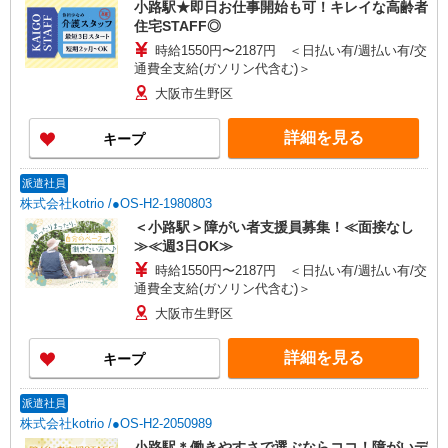
小路駅★即日お仕事開始も可！キレイな高齢者
住宅STAFF◎
時給1550円〜2187円 ＜日払い有/週払い有/交
通費全支給(ガソリン代含む)＞
大阪市生野区
詳細を見る
キープ
派遣社員
株式会社kotrio /●OS-H2-1980803
＜小路駅＞障がい者支援員募集！≪面接なし
≫≪週3日OK≫
時給1550円〜2187円 ＜日払い有/週払い有/交
通費全支給(ガソリン代含む)＞
大阪市生野区
詳細を見る
キープ
派遣社員
株式会社kotrio /●OS-H2-2050989
小路駅＊働きやすさで選ぶならココ！障がいデ