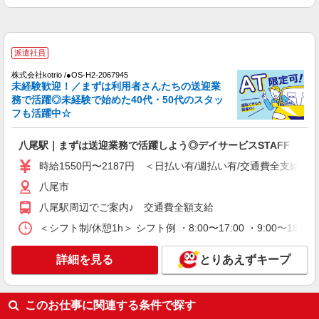
正社員
デイサービス ソラスト八尾/2780000076-008
介護管理職（施設長代理・所長代理）
派遣社員
月給233,700円
大阪府八尾市木の本2-8-1
株式会社kotrio /●OS-H2-2067945
未経験歓迎！／まずは利用者さんたちの送迎業
務で活躍◎未経験で始めた40代・50代のスタッ
詳細を見る
キープ
フも活躍中☆
派遣社員
八尾駅｜まずは送迎業務で活躍しよう◎デイサービスSTAFF
株式会社kotrio /●OS-H2-2028489
時給1550円〜2187円 ＜日払い有/週払い有/交通費全支給(ガ
≪八尾駅≫日勤のみ＆残業ナシ！お迎えに間に
合うデイサービス
八尾市
時給1550円〜2187円 ＜日払い有/週払い有/交
八尾駅周辺でご案内♪ 交通費全額支給
通費全支給(ガソリン代含む)＞
＜シフト制/休憩1h＞ シフト例 ・8:00〜17:00 ・9:00〜18:
八尾市
詳細を見る
とりあえずキープ
詳細を見る
キープ
派遣社員
このお仕事に関連する条件で探す
株式会社kotrio /●OS-H2-2067945