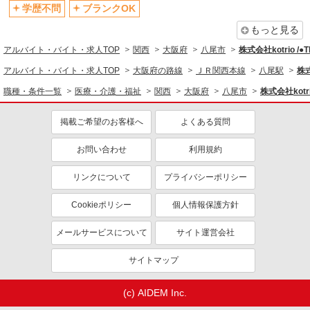
退職金・財形貯蓄制度あり
各種手当（家族・役職・インセン
学歴不問
ブランクOK
ティブなど）あり
もっと見る
制服貸与
研修制度あり
アルバイト・バイト・求人TOP
関西
大阪府
八尾市
株式会社kotrio /
資格取得支援制度あり
アルバイト・バイト・求人TOP
大阪府の路線
ＪＲ関西本線
八尾駅
株式
同じ職種から求人を探す
職種・条件一覧
医療・介護・福祉
関西
大阪府
八尾市
株式会社kotr
医療・介護・福祉
掲載ご希望のお客様へ
よくある質問
介護職・ヘルパー
お問い合わせ
利用規約
同じ特徴から求人を探す
未経験歓迎
ミドル（40代～）活躍中
リンクについて
プライバシーポリシー
ボーナス・賞与あり
車通勤OK
Cookieポリシー
個人情報保護方針
交通費支給
社会保険あり
メールサービスについて
サイト運営会社
産休・育休取得実績あり
サイトマップ
(c) AIDEM Inc.