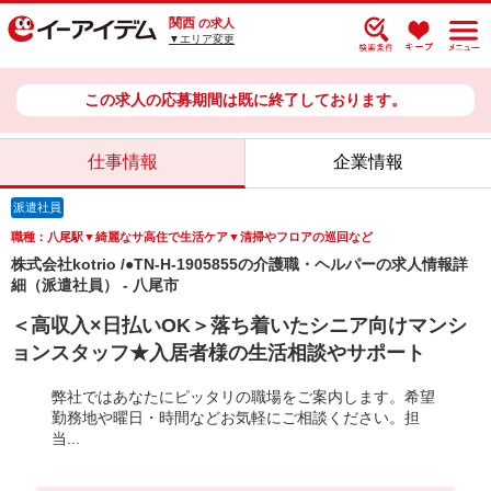
関西
の求人
▼エリア変更
この求人の応募期間は既に終了しております。
仕事情報
企業情報
派遣社員
職種：八尾駅▼綺麗なサ高住で生活ケア▼清掃やフロアの巡回など
株式会社kotrio /●TN-H-1905855の介護職・ヘルパーの求人情報詳
細（派遣社員） - 八尾市
＜高収入×日払いOK＞落ち着いたシニア向けマンシ
ョンスタッフ★入居者様の生活相談やサポート
弊社ではあなたにピッタリの職場をご案内します。希望
勤務地や曜日・時間などお気軽にご相談ください。担
当...