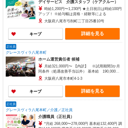
デイサービス 介護スタッフ（ケアクルー）
庄内西町二丁目15番地8 グランツ豊中 1階2号
時給1,200円〜1,230円 ★土日祝日は時給100円
室 【在宅介護センター八尾】大阪府八尾市若林町
アップ！ ※給与幅は資格・経験等による
三丁目144番地2
大阪府八尾市弓削町二丁目25番10号
詳細を見る
キープ
正社員
グレースヴィラ八尾本町
ホーム運営責任者 候補
月給321,000円〜 【内訳】 ※試用期間3か月
同条件（処遇改善手当以外） 基本給 190,000円
調整給 28,500円 職務手当 31,000円 初任給調
大阪府八尾市本町4-1-3
整手当 1,500円 処遇改善手当70,000円〜（※処
遇改善手当のみ試用期間経過後より支給） ※処遇
詳細を見る
キープ
改善手当の金額は、一例となります。 前職のご
経験を勘案して決定します。
正社員
グレースヴィラ八尾本町／介護／正社員
介護職員（正社員）
*月給 268,000〜278,000円 基本給132,400円 調