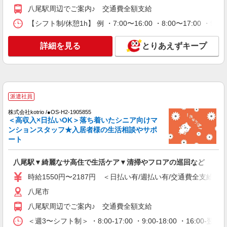
八尾駅周辺でご案内♪ 交通費全額支給
派遣社員
【シフト制/休憩1h】 例 ・7:00〜16:00 ・8:00〜17:00 ・9:
株式会社kotrio /●OS-H2-2086415
＜八尾市＞小さなデイサービスSTAFF募集≪
詳細を見る
とりあえずキープ
週3勤務≫≪夕方退社≫
時給1550円〜2187円 ＜日払い有/週払い有/交
通費全支給(ガソリン代含む)＞
八尾市
派遣社員
詳細を見る
キープ
株式会社kotrio /●OS-H2-1905855
＜高収入×日払いOK＞落ち着いたシニア向けマ
正社員
ンションスタッフ★入居者様の生活相談やサポ
グループホーム ソラストいずみ八尾/2780000074-007
ート
介護職員（ヘルパー）（介護助手）
月給250,104円 ＜給与補足＞夜勤6回分（ロン
八尾駅▼綺麗なサ高住で生活ケア▼清掃やフロアの巡回など
グ2回＋ショート4回:50,504円）含む。※夜勤1回
時給1550円〜2187円 ＜日払い有/週払い有/交通費全支給(ガ
あたり10,684円（深夜割増＋夜勤1手当）、7,284
大阪府八尾市泉町1-2 バス停「西郡南口」下車
円（深夜割増＋夜勤2手当）
八尾市
徒歩1分
八尾駅周辺でご案内♪ 交通費全額支給
詳細を見る
キープ
＜週3〜シフト制＞ ・8:00-17:00 ・9:00-18:00 ・16: