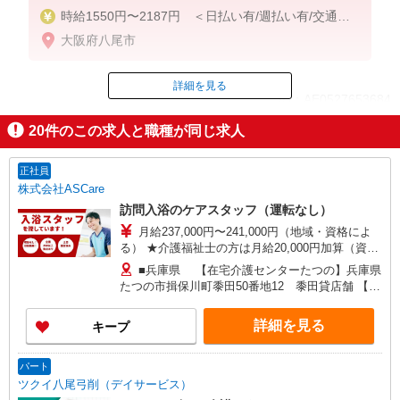
時給1550円〜2187円 ＜日払い有/週払い有/交通費
全支給(ガソリン代含む)＞
大阪府八尾市
詳細を見る
ID：AE0527653684
20
件のこの求人と職種が同じ求人
掲載期間終了
正社員
株式会社ASCare
訪問入浴のケアスタッフ（運転なし）
月給237,000円〜241,000円（地域・資格によ
る） ★介護福祉士の方は月給20,000円加算（資格
手当） 別途交通費支給（30,000円上限／月） 別途
■兵庫県 【在宅介護センターたつの】兵庫県
残業手当（月平均残業時間15時間）残業代全額支
たつの市揖保川町黍田50番地12 黍田貸店舗 【在
給
宅介護センター神戸中央】兵庫県神戸市中央区琴
ノ緒町二丁目8番地18 KOEI IDA Bldg 101号室
詳細を見る
キープ
【在宅介護センターはりま】兵庫県加古川市加古
川町北在家2648番地 ロイヤルコーポ加古川103
号室 ■大阪府 【在宅介護センター富田林】大阪府
パート
富田林市甲田一丁目3番地6 アプローズ富田林
ツクイ八尾弓削（デイサービス）
102号室 【在宅介護センター豊中】大阪府豊中市