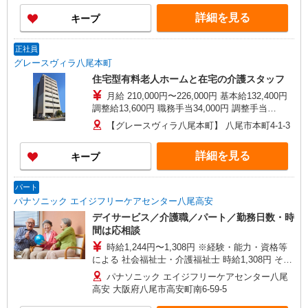
円（介護福祉士資格保有者に限る） 処遇改善手当
詳細を見る
キープ
20,000円〜（※処遇改善手当のみ試用期間経過後
より支給） ※処遇改善手当の金額は、一例となり
ます。 前職のご経験を勘案して決定します。
正社員
グレースヴィラ八尾本町
住宅型有料老人ホームと在宅の介護スタッフ
月給 210,000円〜226,000円 基本給132,400円
調整給13,600円 職務手当34,000円 調整手当
20,000円 資格手当10,000円（介護福祉士資格保有
【グレースヴィラ八尾本町】 八尾市本町4-1-3
者） 試用期間3か月経過後：処遇改善手当16,000
円〜 交通費規定支給：上限25,000円/月 昇給年1回
詳細を見る
キープ
（4月） 賞与2回（7月・12月/前年度実績2.5ヶ月
分） 年末年始出勤手当
パート
パナソニック エイジフリーケアセンター八尾高安
デイサービス／介護職／パート／勤務日数・時
間は応相談
時給1,244円〜1,308円 ※経験・能力・資格等
による 社会福祉士・介護福祉士 時給1,308円 その
他資格 時給1,244円 ※一律処遇改善加算含む 〇時
パナソニック エイジフリーケアセンター八尾
間外勤務手当 〇土日祝勤務手当 〇無事故無違反表
高安 大阪府八尾市高安町南6-59-5
彰金 〇年末年始勤務手当