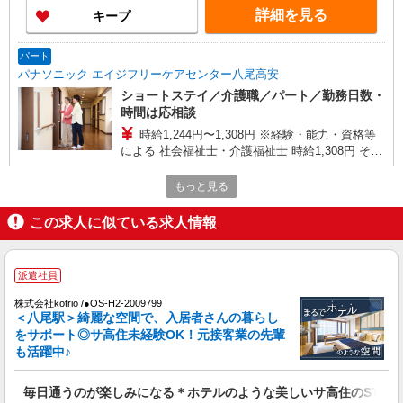
詳細を見る
キープ
パート
パナソニック エイジフリーケアセンター八尾高安
ショートステイ／介護職／パート／勤務日数・
時間は応相談
時給1,244円〜1,308円 ※経験・能力・資格等
による 社会福祉士・介護福祉士 時給1,308円 その
他資格 時給1,244円 ※一律処遇改善加算含む 〇時
パナソニック エイジフリーケアセンター八尾
間外勤務手当 〇土日祝勤務手当 〇夜勤手当 〇深
もっと見る
高安 大阪府八尾市高安町南6-59-5
夜勤務手当 〇無事故無違反表彰金 〇年末年始勤務
手当 〇早朝7:00〜8:00/夜間18:00〜20:00は時給
この求人に似ている求人情報
詳細を見る
キープ
25％UP
パート
派遣社員
パナソニック エイジフリーケアセンター八尾高安
株式会社kotrio /●OS-H2-2009799
ショートステイ／介護職／夜勤専従／パート
＜八尾駅＞綺麗な空間で、入居者さんの暮らし
時給1,244円〜1,308円 ※経験・能力・資格等
をサポート◎サ高住未経験OK！元接客業の先輩
による 社会福祉士・介護福祉士 時給1,308円 その
も活躍中♪
他資格 時給1,244円 ※一律処遇改善加算含む 〇時
パナソニック エイジフリーケアセンター八尾
間外勤務手当 〇土日祝勤務手当 〇夜勤手当 〇無
高安 大阪府八尾市高安町南6-59-5
毎日通うのが楽しみになる＊ホテルのような美しいサ高住のSTAF
事故無違反表彰金 〇年末年始勤務手当