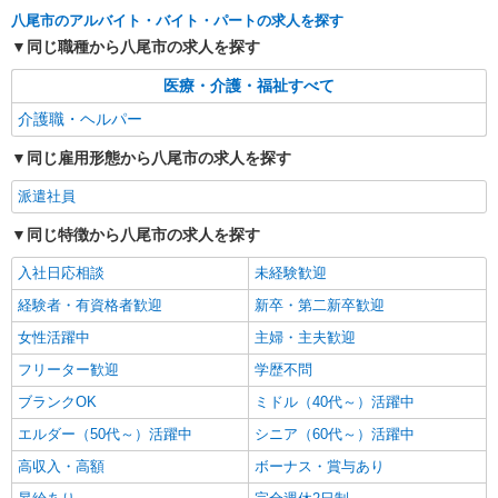
八尾駅｜まずは送迎業務で活躍しよう◎デイサ
八尾市のアルバイト・バイト・パートの求人を探す
ービスSTAFF
同じ職種から八尾市の求人を探す
時給1550円〜2187円 ＜日払い有/週払い有/交
通費全支給(ガソリン代含む)＞
医療・介護・福祉すべて
八尾市
介護職・ヘルパー
詳細を見る
同じ雇用形態から八尾市の求人を探す
キープ
派遣社員
派遣社員
株式会社kotrio /●OS-H2-2009559
同じ特徴から八尾市の求人を探す
向かう先は、笑顔の待つ場所！デイサービスの
入社日応相談
未経験歓迎
サポート＆送迎STAFF
経験者・有資格者歓迎
時給1550円〜2187円 ＜日払い有/週払い有/交
新卒・第二新卒歓迎
通費全支給(ガソリン代含む)＞
女性活躍中
主婦・主夫歓迎
八尾市
フリーター歓迎
学歴不問
詳細を見る
ブランクOK
ミドル（40代～）活躍中
キープ
エルダー（50代～）活躍中
シニア（60代～）活躍中
高収入・高額
ボーナス・賞与あり