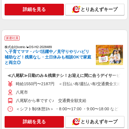
正社員
詳細を見る
とりあえずキープ
グループホーム ソラストいずみ八尾/2780000074-023
介護職員（ヘルパー）（施設兼務）
月給241,200円〜267,200円（経験・能力等に
よる）
大阪府八尾市泉町1-2 バス停「西郡南口」下車
派遣社員
徒歩1分
株式会社kotrio /●OS-H2-2028489
＼子育てママ・パパ活躍中／見守りやリハビリ
詳細を見る
キープ
補助など！残業なし・土日休みも相談OKで家庭
と両立◎
派遣社員
株式会社kotrio /●OS-H2-1905855
≪八尾駅≫日勤のみ＆残業ナシ！お迎えに間に合うデイサービス
八尾駅▼綺麗なサ高住で生活ケア▼清掃やフロ
時給1550円〜2187円 ＜日払い有/週払い有/交通費全支給(ガ
アの巡回など
八尾市
時給1550円〜2187円 ＜日払い有/週払い有/交
通費全支給(ガソリン代含む)＞
八尾駅から車ですぐ♪ 交通費全額支給
八尾市
＜シフト制/休憩1h＞ ・8:00〜17:00 ・9:00〜18:00 など 
詳細を見る
キープ
詳細を見る
とりあえずキープ