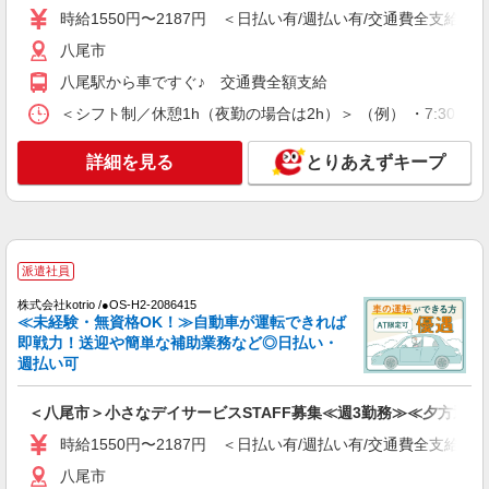
時給1550円〜2187円 ＜日払い有/週払い有/交通費全支給(ガ
詳細を見る
キープ
八尾市
派遣社員
八尾駅から車ですぐ♪ 交通費全額支給
株式会社kotrio /●OS-H2-2009799
＜シフト制／休憩1h（夜勤の場合は2h）＞ （例） ・7:30〜16:30
毎日通うのが楽しみになる＊ホテルのような美
しいサ高住のSTAFF
詳細を見る
とりあえずキープ
時給1550円〜2187円 ＜日払い有/週払い有/交
通費全支給(ガソリン代含む)＞
八尾市
詳細を見る
キープ
派遣社員
株式会社kotrio /●OS-H2-2086415
アルバイト
パート
≪未経験・無資格OK！≫自動車が運転できれば
デイサービス ソラスト八尾/2780000076-001
即戦力！送迎や簡単な補助業務など◎日払い・
週払い可
介護職員（ヘルパー）（役職なし）
時給1,280円
＜八尾市＞小さなデイサービスSTAFF募集≪週3勤務≫≪夕方退社
大阪府八尾市木の本2-8-1
時給1550円〜2187円 ＜日払い有/週払い有/交通費全支給(ガ
詳細を見る
キープ
八尾市