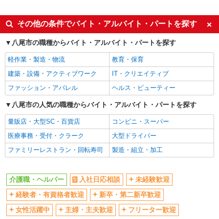
派遣社員
同じ特徴から八尾駅の求人を探す
その他の条件でバイト・アルバイト・パートを探す
入社日応相談
未経験歓迎
八尾市の職種からバイト・アルバイト・パートを探す
経験者・有資格者歓迎
新卒・第二新卒歓迎
軽作業・製造・物流
教育・保育
女性活躍中
主婦・主夫歓迎
建築・設備・アクティブワーク
IT・クリエイティブ
フリーター歓迎
学歴不問
ファッション・アパレル
ヘルス・ビューティー
ブランクOK
ミドル（40代～）活躍中
八尾市の人気の職種からバイト・アルバイト・パートを探す
エルダー（50代～）活躍中
シニア（60代～）活躍中
量販店・大型SC・百貨店
コンビニ・スーパー
高収入・高額
ボーナス・賞与あり
医療事務・受付・クラーク
大型ドライバー
昇給あり
完全週休2日制
ファミリーレストラン・回転寿司
製造・組立・加工
フルタイム歓迎
禁煙・分煙
駅直結・駅チカ
車通勤OK
介護職・ヘルパー
入社日応相談
未経験歓迎
バイク通勤OK
自転車通勤OK
残業少なめ（月20h未満）
経験者・有資格者歓迎
新卒・第二新卒歓迎
交通費支給
社会保険あり
産休・育休取得実績あり
女性活躍中
主婦・主夫歓迎
フリーター歓迎