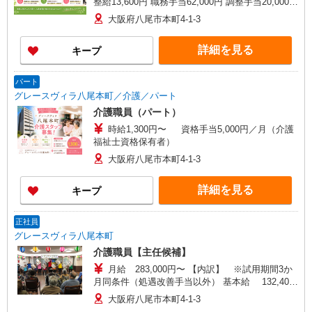
整給13,600円 職務手当62,000円 調整手当20,000円
夜勤手当5,000円／回（月4回程度）※ 処遇改善手
大阪府八尾市本町4-1-3
当20,000円〜／月※ 資格手当10,000円/月（介護福
祉士資格保有の方） *試用期間中の月給 228,000〜
詳細を見る
キープ
238,000円 ※試用期間3ヶ月経過後から支給 夜勤
手当5,000円／回（月4回程度） 処遇改善手当
20,000円〜／月
パート
グレースヴィラ八尾本町／介護／パート
介護職員（パート）
時給1,300円〜 資格手当5,000円／月（介護
福祉士資格保有者）
大阪府八尾市本町4-1-3
詳細を見る
キープ
正社員
グレースヴィラ八尾本町
介護職員【主任候補】
月給 283,000円〜 【内訳】 ※試用期間3か
月同条件（処遇改善手当以外） 基本給 132,400
円 調整給 13,600円 職務手当 42,000円 責任者手当
大阪府八尾市本町4-1-3
45,000円 調整手当 20,000円 資格手当 10,000