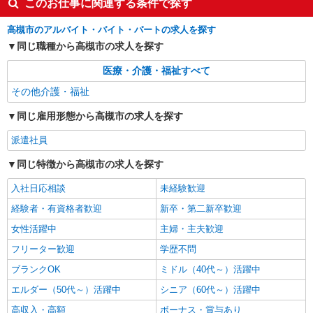
このお仕事に関連する条件で探す
時給1600円〜2250円 ＜日払い有/週払い有/交
通費全支給(ガソリン代含む)＞
高槻市のアルバイト・バイト・パートの求人を探す
最寄り駅：摂津富田
同じ職種から高槻市の求人を探す
詳細を見る
キープ
医療・介護・福祉すべて
その他介護・福祉
派遣社員
株式会社kotrio /●KT-H-2091237
同じ雇用形態から高槻市の求人を探す
高槻市駅＊働きやすさで選ぶならココ！障がい
派遣社員
デイSTAFF/17時定時
時給1600円〜2250円 ＜日払い有/週払い有/交
同じ特徴から高槻市の求人を探す
通費全支給(ガソリン代含む)＞
入社日応相談
未経験歓迎
高槻市城北町付近 最寄り：高槻市駅
経験者・有資格者歓迎
新卒・第二新卒歓迎
詳細を見る
キープ
女性活躍中
主婦・主夫歓迎
フリーター歓迎
学歴不問
派遣社員
株式会社kotrio /●KT-H-1991005
ブランクOK
ミドル（40代～）活躍中
上牧駅☆デイサービス♪送迎できる方歓迎！生
エルダー（50代～）活躍中
シニア（60代～）活躍中
活サポートなど
高収入・高額
ボーナス・賞与あり