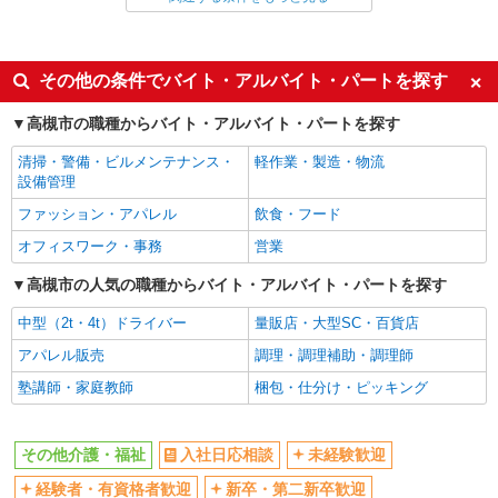
派遣社員
同じ特徴から上牧(大阪)駅の求人を探す
その他の条件でバイト・アルバイト・パートを探す
入社日応相談
未経験歓迎
高槻市の職種からバイト・アルバイト・パートを探す
経験者・有資格者歓迎
新卒・第二新卒歓迎
清掃・警備・ビルメンテナンス・
軽作業・製造・物流
女性活躍中
主婦・主夫歓迎
設備管理
フリーター歓迎
学歴不問
ファッション・アパレル
飲食・フード
ブランクOK
ミドル（40代～）活躍中
オフィスワーク・事務
営業
エルダー（50代～）活躍中
シニア（60代～）活躍中
高槻市の人気の職種からバイト・アルバイト・パートを探す
高収入・高額
ボーナス・賞与あり
中型（2t・4t）ドライバー
量販店・大型SC・百貨店
昇給あり
完全週休2日制
アパレル販売
調理・調理補助・調理師
フルタイム歓迎
禁煙・分煙
塾講師・家庭教師
梱包・仕分け・ピッキング
駅直結・駅チカ
車通勤OK
バイク通勤OK
自転車通勤OK
その他介護・福祉
入社日応相談
未経験歓迎
残業少なめ（月20h未満）
交通費支給
経験者・有資格者歓迎
新卒・第二新卒歓迎