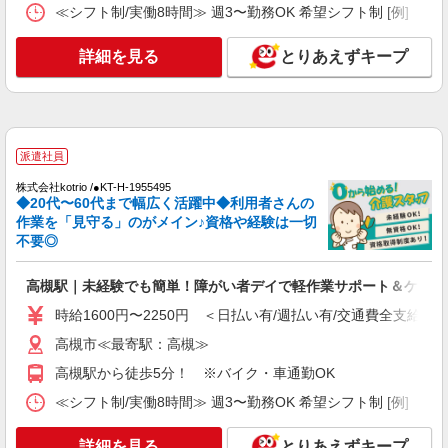
ど＊未経験歓迎！
≪シフト制/実働8時間≫ 週3〜勤務OK 希望シフト制 [例] ・8:00〜1
時給1600円〜2250円 ＜日払い有/週払い有/交
通費全支給(ガソリン代含む)＞
詳細を見る
とりあえずキープ
最寄り駅：摂津富田
詳細を見る
キープ
派遣社員
派遣社員
株式会社kotrio /●KT-H-2020855
株式会社kotrio /●KT-H-1955495
◆20代〜60代まで幅広く活躍中◆利用者さんの
富田駅＊経験不問で大募集!就労支援スタッフ
作業を「見守る」のがメイン♪資格や経験は一切
＊週3〜曜日相談OK
不要◎
時給1400円〜 ＜日払い有/週払い有/交通費全
支給(ガソリン代含む)＞
高槻駅｜未経験でも簡単！障がい者デイで軽作業サポート＆ケア
高槻市｜最寄り駅：富田
時給1600円〜2250円 ＜日払い有/週払い有/交通費全支給(ガ
詳細を見る
キープ
高槻市≪最寄駅：高槻≫
高槻駅から徒歩5分！ ※バイク・車通勤OK
派遣社員
株式会社kotrio /●KT-H-1990392
≪シフト制/実働8時間≫ 週3〜勤務OK 希望シフト制 [例] ・8:00〜1
＜高槻市駅＞障がい者支援員募集！≪面接なし
≫≪週3日OK≫
詳細を見る
とりあえずキープ