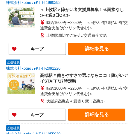
株式会社kotrio /●KT-H-1990393
＜上牧駅＞障がい者支援員募集！≪面接なし
≫≪週3日OK≫
時給1600円〜2250円 ＜日払い有/週払い有/交
通費全支給(ガソリン代含む)＞
上牧駅周辺でご紹介//交通費全支給
詳細を見る
キープ
派遣社員
株式会社kotrio /●KT-H-2091226
高槻駅＊働きやすさで選ぶならココ！障がいデ
イSTAFF/17時定時
時給1600円〜2250円 ＜日払い有/週払い有/交
通費全支給(ガソリン代含む)＞
大阪府高槻市≪最寄り駅：高槻≫
詳細を見る
キープ
派遣社員