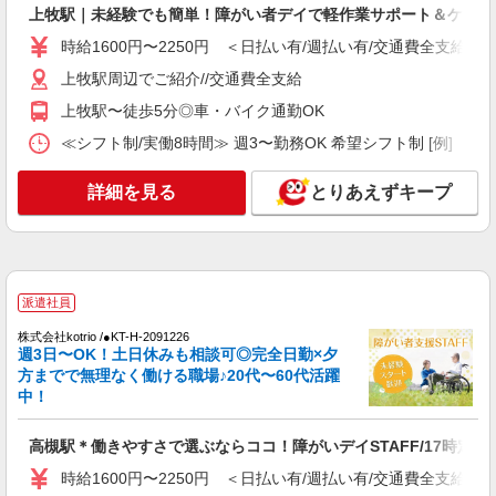
＜高槻駅＞障がい者支援員募集！≪面接なし
上牧駅｜未経験でも簡単！障がい者デイで軽作業サポート＆ケア
≫≪週3日OK≫
時給1600円〜2250円 ＜日払い有/週払い有/交通費全支給(ガ
時給1600円〜2250円 ＜日払い有/週払い有/交
通費全支給(ガソリン代含む)＞
上牧駅周辺でご紹介//交通費全支給
高槻市≪最寄駅：高槻≫
上牧駅〜徒歩5分◎車・バイク通勤OK
≪シフト制/実働8時間≫ 週3〜勤務OK 希望シフト制 [例] ・8:00〜1
詳細を見る
キープ
詳細を見る
とりあえずキープ
派遣社員
株式会社kotrio /●KT-H-1990425
＜摂津富田駅＞障がい者支援員募集！≪面接な
し≫≪週3日OK≫
時給1600円〜2250円 ＜日払い有/週払い有/交
派遣社員
通費全支給(ガソリン代含む)＞
株式会社kotrio /●KT-H-2091226
最寄り駅：摂津富田
週3日〜OK！土日休みも相談可◎完全日勤×夕
方までで無理なく働ける職場♪20代〜60代活躍
詳細を見る
キープ
中！
派遣社員
高槻駅＊働きやすさで選ぶならココ！障がいデイSTAFF/17時定時
株式会社kotrio /●KT-H-1955633
時給1600円〜2250円 ＜日払い有/週払い有/交通費全支給(ガ
上牧駅｜障がい者施設で軽作業の見守りなど＊