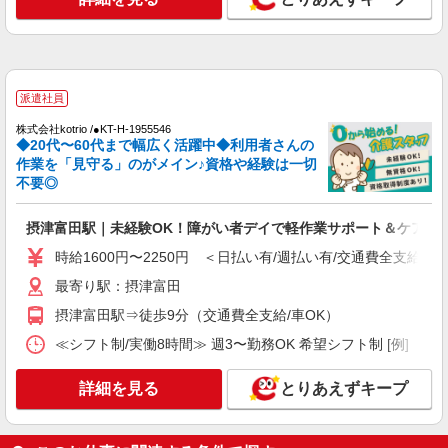
時給1600円〜2250円 ＜日払い有/週払い有/交
通費全支給(ガソリン代含む)＞
高槻市城北町付近 最寄り：高槻市駅
派遣社員
詳細を見る
キープ
株式会社kotrio /●KT-H-1955546
◆20代〜60代まで幅広く活躍中◆利用者さんの
派遣社員
作業を「見守る」のがメイン♪資格や経験は一切
株式会社kotrio /●KT-H-1955378
不要◎
高槻市駅｜未経験でも簡単！障がい者デイで軽
作業サポート＆ケア
摂津富田駅｜未経験OK！障がい者デイで軽作業サポート＆ケア
時給1600円〜2250円 ＜日払い有/週払い有/交
時給1600円〜2250円 ＜日払い有/週払い有/交通費全支給(ガ
通費全支給(ガソリン代含む)＞
高槻市城北町付近 最寄り：高槻市駅
最寄り駅：摂津富田
摂津富田駅⇒徒歩9分（交通費全支給/車OK）
詳細を見る
キープ
≪シフト制/実働8時間≫ 週3〜勤務OK 希望シフト制 [例] ・8:00〜1
派遣社員
詳細を見る
とりあえずキープ
株式会社kotrio /●KT-H-1991153
摂津富田駅☆デイサービス♪送迎できる方歓
迎！生活サポートなど