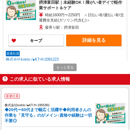
摂津富田駅｜未経験OK！障がい者デイで軽作
業サポート＆ケア
時給1600円〜2250円 ＜日払い有/週払い有/交
通費全支給(ガソリン代含む)＞
最寄り駅：摂津富田
詳細を見る
キープ
派遣社員
株式会社kotrio /●KT-H-2091223
摂津富田駅＊働きやすさで選ぶならココ！障が
もっと見る
いデイSTAFF
この求人に似ている求人情報
時給1600円〜2250円 ＜日払い有/週払い有/交
通費全支給(ガソリン代含む)＞
高槻市≪最寄り駅：摂津富田≫
派遣社員
詳細を見る
キープ
株式会社kotrio /●KT-H-1955381
◆20代〜60代まで幅広く活躍中◆利用者さんの
作業を「見守る」のがメイン♪資格や経験は一切
派遣社員
不要◎
株式会社kotrio /●KT-H-1990418