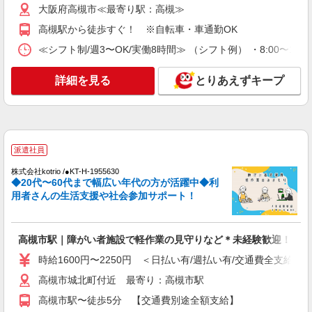
未経験歓迎！
大阪府高槻市≪最寄り駅：高槻≫
時給1600円〜2250円 ＜日払い有/週払い有/交
高槻駅から徒歩すぐ！ ※自転車・車通勤OK
通費全支給(ガソリン代含む)＞
≪シフト制/週3〜OK/実働8時間≫ （シフト例） ・8:00〜17:
上牧駅周辺でご紹介//交通費全支給
詳細を見る
とりあえずキープ
詳細を見る
キープ
派遣社員
株式会社kotrio /●KT-H-2091238
上牧駅＊働きやすさで選ぶならココ！障がいデ
派遣社員
イSTAFF/17時定時
株式会社kotrio /●KT-H-1955630
時給1600円〜2250円 ＜日払い有/週払い有/交
◆20代〜60代まで幅広い年代の方が活躍中◆利
通費全支給(ガソリン代含む)＞
用者さんの生活支援や社会参加サポート！
上牧駅周辺でご紹介//交通費全支給
詳細を見る
高槻市駅｜障がい者施設で軽作業の見守りなど＊未経験歓迎！
キープ
時給1600円〜2250円 ＜日払い有/週払い有/交通費全支給(ガ
派遣社員
高槻市城北町付近 最寄り：高槻市駅
株式会社kotrio /●KT-H-1955798
高槻市駅〜徒歩5分 【交通費別途全額支給】
摂津富田駅｜障がい者施設で軽作業の見守りな