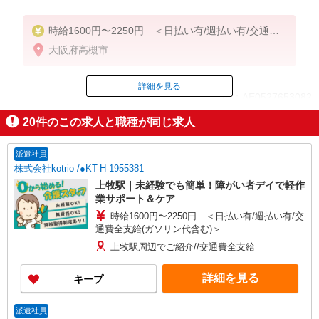
時給1600円〜2250円 ＜日払い有/週払い有/交通費
全支給(ガソリン代含む)＞
大阪府高槻市
詳細を見る
ID：AE0527653082
20
件のこの求人と職種が同じ求人
掲載期間終了
派遣社員
株式会社kotrio /●KT-H-1955381
上牧駅｜未経験でも簡単！障がい者デイで軽作
業サポート＆ケア
時給1600円〜2250円 ＜日払い有/週払い有/交
通費全支給(ガソリン代含む)＞
上牧駅周辺でご紹介//交通費全支給
詳細を見る
キープ
派遣社員