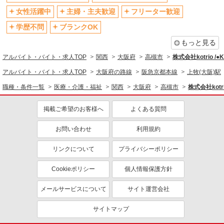
社会保険あり
産休・育休取得実績あり
女性活躍中
主婦・主夫歓迎
フリーター歓迎
退職金・財形貯蓄制度あり
各種手当（家族・役職・インセン
ティブなど）あり
学歴不問
ブランクOK
制服貸与
研修制度あり
もっと見る
資格取得支援制度あり
アルバイト・バイト・求人TOP
関西
大阪府
高槻市
株式会社kotrio /
同じ職種から求人を探す
アルバイト・バイト・求人TOP
大阪府の路線
阪急京都本線
上牧(大阪)駅
職種・条件一覧
医療・介護・福祉
関西
大阪府
高槻市
株式会社kotr
医療・介護・福祉
同じ特徴から求人を探す
掲載ご希望のお客様へ
よくある質問
未経験歓迎
ミドル（40代～）活躍中
お問い合わせ
利用規約
ボーナス・賞与あり
車通勤OK
リンクについて
プライバシーポリシー
交通費支給
社会保険あり
産休・育休取得実績あり
Cookieポリシー
個人情報保護方針
メールサービスについて
サイト運営会社
サイトマップ