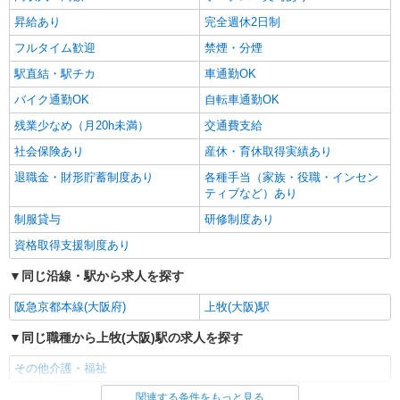
時給1600円〜2250円 ＜日払い有/週払い有/交
通費全支給(ガソリン代含む)＞
昇給あり
完全週休2日制
上牧駅周辺でご紹介//交通費全支給
フルタイム歓迎
禁煙・分煙
駅直結・駅チカ
車通勤OK
詳細を見る
キープ
バイク通勤OK
自転車通勤OK
残業少なめ（月20h未満）
交通費支給
社会保険あり
産休・育休取得実績あり
退職金・財形貯蓄制度あり
各種手当（家族・役職・インセン
ティブなど）あり
制服貸与
研修制度あり
資格取得支援制度あり
同じ沿線・駅から求人を探す
阪急京都本線(大阪府)
上牧(大阪)駅
同じ職種から上牧(大阪)駅の求人を探す
その他介護・福祉
関連する条件をもっと見る
同じ雇用形態から上牧(大阪)駅の求人を探す