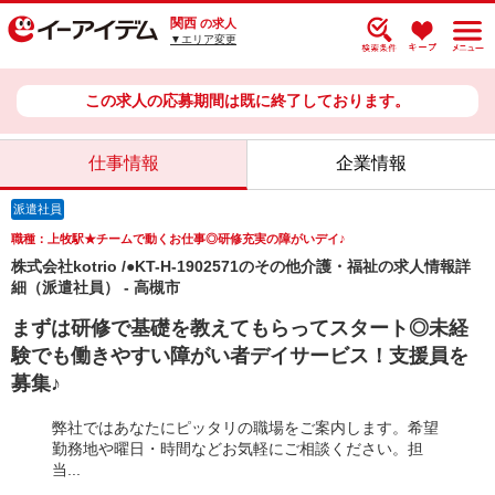
関西
の求人
▼エリア変更
この求人の応募期間は既に終了しております。
仕事情報
企業情報
派遣社員
職種：上牧駅★チームで動くお仕事◎研修充実の障がいデイ♪
株式会社kotrio /●KT-H-1902571のその他介護・福祉の求人情報詳
細（派遣社員） - 高槻市
まずは研修で基礎を教えてもらってスタート◎未経
験でも働きやすい障がい者デイサービス！支援員を
募集♪
弊社ではあなたにピッタリの職場をご案内します。希望
勤務地や曜日・時間などお気軽にご相談ください。担
当...