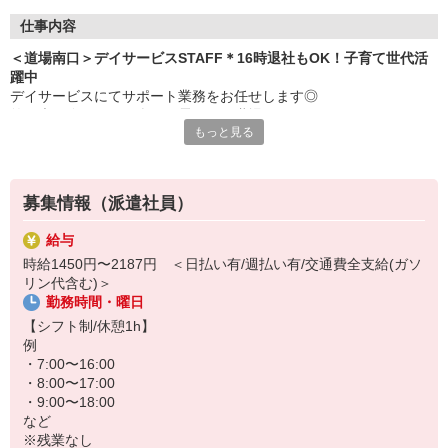
仕事内容
＜道場南口＞デイサービスSTAFF＊16時退社もOK！子育て世代活
躍中
デイサービスにてサポート業務をお任せします◎
笑い声の絶えない、楽しい雰囲気の職場です♪
もっと見る
＜お仕事内容＞
・食事や入浴等の介助、サポート
・レクリエーション企画、実施
募集情報（派遣社員）
・リハビリのサポート
・利用者さんとのコミュニケーション
給与
・送迎（できる方のみ）
時給1450円〜2187円 ＜日払い有/週払い有/交通費全支給(ガソ
など
リン代含む)＞
勤務時間・曜日
働く時間は日勤帯のみ！
プライベートとの両立らくらく◎
【シフト制/休憩1h】
16時・17時退社も可能♪
例
子育て世代活躍中です＊
・7:00〜16:00
・8:00〜17:00
・9:00〜18:00
など
※残業なし