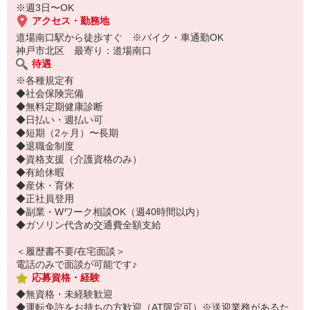
※週3日〜OK
アクセス・勤務地
道場南口駅から徒歩すぐ ※バイク・車通勤OK
神戸市北区 最寄り：道場南口
待遇
※各種規定有
◆社会保険完備
◆無料定期健康診断
◆日払い・週払い可
◆短期（2ヶ月）〜長期
◆退職金制度
◆資格支援（介護資格のみ）
◆有給休暇
◆産休・育休
◆正社員登用
◆副業・Wワーク相談OK（週40時間以内）
◆ガソリン代含め交通費全額支給
＜履歴書不要/在宅面談＞
電話のみで面談が可能です♪
応募資格・経験
◆無資格・未経験歓迎
◆運転免許をお持ちの方歓迎（AT限定可）※送迎業務があるた