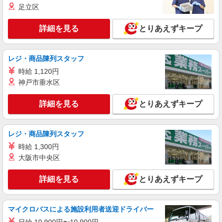
足立区
時給1300円〜1750円 ＜日払い有/交通費全支給
(ガソリン代含む)/経験者優遇＞
詳細を見る
とりあえずキープ
神戸市北区 ★車通勤OK
詳細を見る
キープ
レジ・商品陳列スタッフ
時給 1,120円
派遣社員
神戸市垂水区
株式会社kotrio /●KB-H-2009391
『五社駅』障害児童支援サポーター！見守り業
詳細を見る
とりあえずキープ
務など
時給1400円〜 ＜日払い有/週払い有/交通費全
支給(ガソリン代含む)＞
レジ・商品陳列スタッフ
兵庫県神戸市北区
時給 1,300円
大阪市中央区
詳細を見る
キープ
詳細を見る
とりあえずキープ
マイクロバスによる施設利用者送迎ドライバー