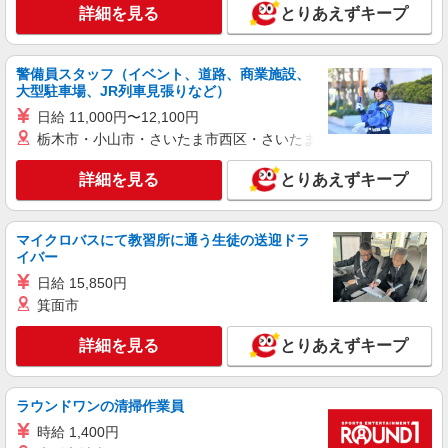
しの手伝い◆週3〜OK
詳細を見る
とりあえずキープ
時給1550円〜2187円 ＜日払い有/週払い有/交
通費全支給(ガソリン代含む)＞
警備員スタッフ（イベント、道路、商業施設、
≪最寄り駅≫鈴蘭台
大型駐車場、JR列車見張りなど）
日給 11,000円〜12,100円
詳細を見る
キープ
栃木市・小山市・さいたま市西区・さいたま市岩槻区・久喜市・
派遣社員
詳細を見る
とりあえずキープ
株式会社kotrio /●KB-H-1900200
＜西鈴蘭台＞デイサービスSTAFF＊16時退社
もOK！子育て世代活躍中
マイクロバスにて教習所に通う生徒の送迎ドラ
イバー
時給1450円〜2187円 ＜日払い有/週払い有/交
通費全支給(ガソリン代含む)＞
日給 15,850円
神戸市北区 ★車通勤OK
箕面市
詳細を見る
詳細を見る
キープ
とりあえずキープ
派遣社員
ラウンドワンの清掃作業員
株式会社kotrio /●KB-H-1877728
時給 1,400円
道場南口駅★時給1400円〜！デイSTAFF♪未経