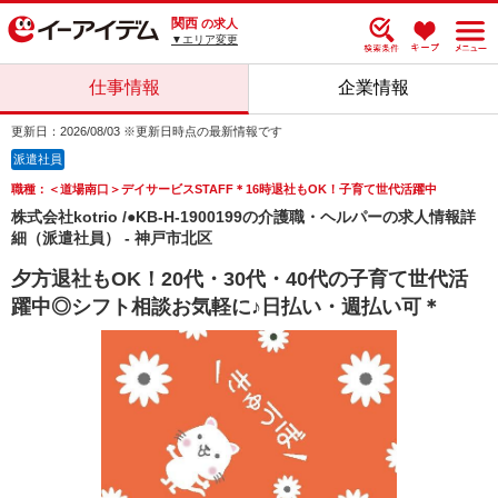
関西
の求人
▼エリア変更
仕事情報
企業情報
更新日：2026/08/03 ※更新日時点の最新情報です
派遣社員
職種：＜道場南口＞デイサービスSTAFF＊16時退社もOK！子育て世代活躍中
株式会社kotrio /●KB-H-1900199の介護職・ヘルパーの求人情報詳
細（派遣社員） - 神戸市北区
夕方退社もOK！20代・30代・40代の子育て世代活
躍中◎シフト相談お気軽に♪日払い・週払い可＊