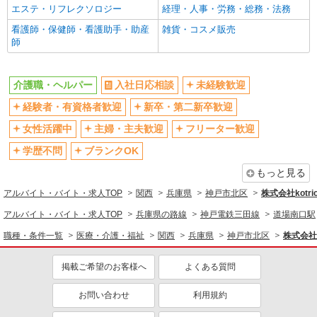
フルタイム歓迎
禁煙・分煙
エステ・リフレクソロジー
経理・人事・労務・総務・法務
駅直結・駅チカ
車通勤OK
看護師・保健師・看護助手・助産
雑貨・コスメ販売
師
バイク通勤OK
自転車通勤OK
残業少なめ（月20h未満）
交通費支給
介護職・ヘルパー
入社日応相談
未経験歓迎
社会保険あり
産休・育休取得実績あり
経験者・有資格者歓迎
新卒・第二新卒歓迎
退職金・財形貯蓄制度あり
各種手当（家族・役職・インセン
ティブなど）あり
女性活躍中
主婦・主夫歓迎
フリーター歓迎
制服貸与
研修制度あり
学歴不問
ブランクOK
資格取得支援制度あり
もっと見る
同じ職種から求人を探す
アルバイト・バイト・求人TOP
関西
兵庫県
神戸市北区
株式会社kotri
医療・介護・福祉
アルバイト・バイト・求人TOP
兵庫県の路線
神戸電鉄三田線
道場南口駅
介護職・ヘルパー
職種・条件一覧
医療・介護・福祉
関西
兵庫県
神戸市北区
株式会社k
同じ特徴から求人を探す
掲載ご希望のお客様へ
よくある質問
未経験歓迎
ミドル（40代～）活躍中
お問い合わせ
利用規約
ボーナス・賞与あり
車通勤OK