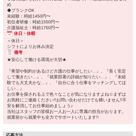
め
◆ブランクOK
未経験：時給1450円〜
初任者研修：時給1550円〜
介護福祉士：時給1750円〜
休日・休暇
＜休日＞
シフトによりお休み決定
備考
★安心して働ける環境が大切★
『希望や制約があるけど介護の仕事がしたい…』、『長く安定
して働きたい…』、『就業部署の詳細が知りたい…』、『未経
験でも大丈夫かな…』、『自分に合う仕事をマッチングしてほ
しい…』
お仕事を探される上で色々なことが気になりますよね☆まずは
お気軽にご連絡ください!!お問い合わせだけでも構いません!!不
安を解消してお仕事始めましょう♪
当社はスタッフの皆様お一人お一人に専属の担当がおります。
就業前から就業中も全力でサポートいたします!!
応募方法