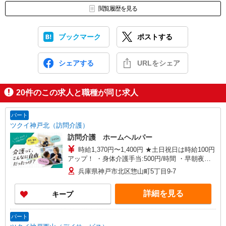
閲覧履歴を見る
ブックマーク
ポストする
シェアする
URLをシェア
20
件のこの求人と職種が同じ求人
パート
ツクイ神戸北（訪問介護）
訪問介護 ホームヘルパー
時給1,370円〜1,400円 ★土日祝日は時給100円
アップ！ ・身体介護手当:500円/時間 ・早朝夜間
深夜手当:300円/時間 （18:00〜翌07:59の時間
兵庫県神戸市北区惣山町5丁目9-7
帯） ・ICT手当:2,000円/月 ・深夜割増は別途支給
・ケア→ケアの移動時間も賃金（時給）を支給 ・
詳細を見る
キープ
特定事業所加算手当:60円/時間含む ※給与幅は資
格・経験等による
パート