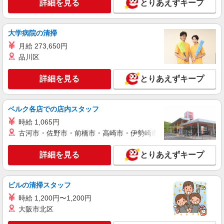
＜道場南口＞サ高住スタッフ＊教育体制充実
詳細を見る
とりあえずキープ
◎30代・40代活躍中
時給1450円〜2187円 ＜日払い有/週払い有/交
通費全支給(ガソリン代含む)＞
大学病院の清掃
神戸市北区 最寄り：道場南口
月給 273,650円
品川区
詳細を見る
キープ
詳細を見る
とりあえずキープ
派遣社員
株式会社kotrio /●KB-H-1879449
ベルク各店での店内スタッフ
高級ホテルのような空間＊。鈴蘭台駅そば▼サ
高住で見回りやお話相手など
時給 1,065円
時給1550円〜2187円 ＜日払い有/週払い有/交
古河市・佐野市・前橋市・高崎市・伊勢崎市・太田市・館林市・
通費全支給(ガソリン代含む)＞
≪最寄り駅≫鈴蘭台
詳細を見る
とりあえずキープ
詳細を見る
キープ
ビルの清掃スタッフ
時給 1,200円〜1,200円
派遣社員
株式会社kotrio /●KB-H-1879569
大阪市北区
落ち着いた少人数環境/グループホームで暮ら