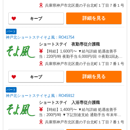
記別途支給 通勤手当 年末年始手当：380円/時 寸
兵庫県神戸市北区鹿の子台北町１丁目７番１号
志あり：年2回（6月・12月） ※業績による ※処
遇改善手当は試用期間中(3ヶ月)は支給なし
詳細を見る
キープ
パート
神戸北ショートステイそよ風：RO41754
ショートステイ 夜勤専従介護職
【時給】1,600円〜 ▼給与詳細 処遇改善手
当：220円/時 夜勤手当:6,000円/回 ※夜勤1回あた
り30,000円（処遇改善手当含） ▼下記別途支給 通
兵庫県神戸市北区鹿の子台北町１丁目７番１号
勤手当 年末年始手当：380円/時 ※12/300時〜
1/324時 寸志あり：年2回（6月・12月） ※業績に
詳細を見る
キープ
よる ※処遇改善手当は試用期間中(3ヶ月)は支給な
し
パート
神戸北ショートステイそよ風：RO45912
ショートステイ 入浴専従介護職
【時給】1,400円〜 ▼給与詳細 処遇改善手
当：200円/時 ▼下記別途支給 通勤手当 年末年始
手当：380円/時 ※12/300時〜1/324時 寸志あり：
兵庫県神戸市北区鹿の子台北町１丁目７番１号
年2回（6月・12月） ※業績による ※処遇改善手