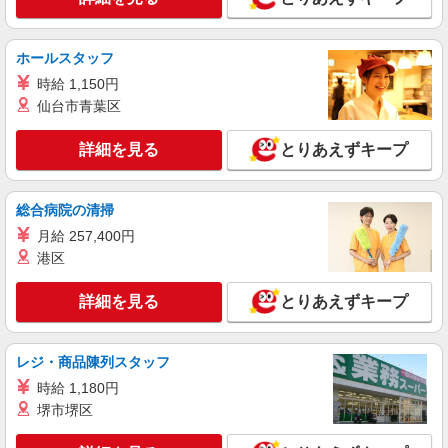
株式会社メディカル・ワン・アップ
介護職員
時給：1230円〜 ※資格経験により変動あり。
ホールスタッフ
要相談
時給 1,150円
神戸市北区
仙台市青葉区
詳細を見る
キープ
詳細を見る
とりあえずキープ
派遣社員
株式会社kotrio /●KB-H-2020589
総合病院の清掃
道場南口駅｜まずは送迎業務で活躍しよう◎デ
月給 257,400円
イサービスSTAFF
港区
時給1450円〜2187円 ＜日払い有/週払い有/交
通費全支給(ガソリン代含む)＞
詳細を見る
とりあえずキープ
神戸市北区 最寄り：道場南口
詳細を見る
キープ
レジ・商品陳列スタッフ
時給 1,180円
派遣社員
堺市堺区
株式会社kotrio /●KB-H-1900155