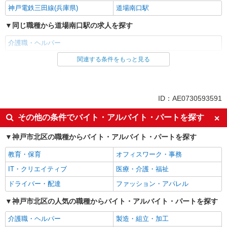
神戸電鉄三田線(兵庫県)
道場南口駅
同じ職種から道場南口駅の求人を探す
介護職・ヘルパー
関連する条件をもっと見る
同じ雇用形態から道場南口駅の求人を探す
派遣社員
同じ特徴から道場南口駅の求人を探す
ID：AE0730593591
入社日応相談
未経験歓迎
その他の条件でバイト・アルバイト・パートを探す
経験者・有資格者歓迎
新卒・第二新卒歓迎
神戸市北区の職種からバイト・アルバイト・パートを探す
女性活躍中
主婦・主夫歓迎
教育・保育
オフィスワーク・事務
フリーター歓迎
学歴不問
IT・クリエイティブ
医療・介護・福祉
ブランクOK
ミドル（40代～）活躍中
ドライバー・配達
ファッション・アパレル
エルダー（50代～）活躍中
シニア（60代～）活躍中
高収入・高額
神戸市北区の人気の職種からバイト・アルバイト・パートを探す
ボーナス・賞与あり
昇給あり
完全週休2日制
介護職・ヘルパー
製造・組立・加工