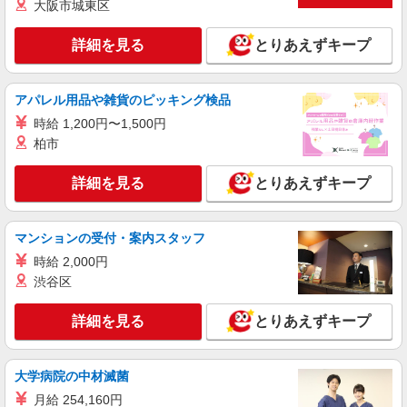
験歓迎！日払いOK！
大阪市城東区
時給1550円〜2187円 ＜日払い有/週払い有/交
通費全支給(ガソリン代含む)＞
詳細を見る
とりあえずキープ
神戸市北区 最寄り：道場南口
アパレル用品や雑貨のピッキング検品
詳細を見る
キープ
時給 1,200円〜1,500円
柏市
派遣社員
株式会社kotrio /●KB-H-1855852
詳細を見る
とりあえずキープ
鈴蘭台＊障がい者通所施設スタッフ大募集！無
資格・未経験歓迎
時給1500円〜2125円 ＜日払い有/週払い有/交
マンションの受付・案内スタッフ
通費全支給(ガソリン代含む)＞
時給 2,000円
最寄り駅：鈴蘭台◎自転車・車OK
渋谷区
詳細を見る
キープ
詳細を見る
とりあえずキープ
派遣社員
株式会社kotrio /●KB-H-1854956
大学病院の中材滅菌
日収1万円〜☆【運転・配送】の経験がある方
月給 254,160円
優遇≪デイSTAFF≫