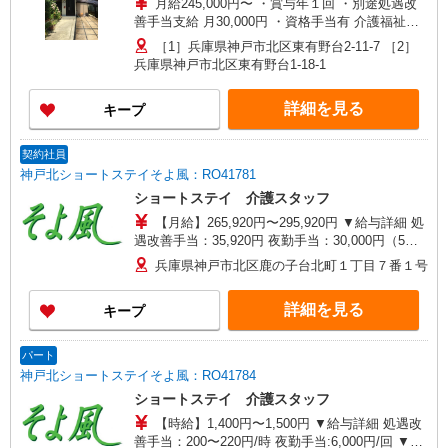
月給245,000円〜 ・賞与年１回 ・別途処遇改
善手当支給 月30,000円 ・資格手当有 介護福祉士
月15,000円
［1］兵庫県神戸市北区東有野台2-11-7 ［2］
兵庫県神戸市北区東有野台1-18-1
詳細を見る
キープ
契約社員
神戸北ショートステイそよ風：RO41781
ショートステイ 介護スタッフ
【月給】265,920円〜295,920円 ▼給与詳細 処
遇改善手当：35,920円 夜勤手当：30,000円（5回
分） ※6回目以降は1回6,000円支給 ▼下記別途支
兵庫県神戸市北区鹿の子台北町１丁目７番１号
給 通勤手当 年末年始手当：380円/時 寸志あり：
年2回（6月・12月） ※業績による 特別報酬：平
詳細を見る
キープ
均34.1万円（最高額135万円） ※2025年6月支給実
績 ※処遇改善手当は試用期間中(3ヶ月)は支給なし
パート
神戸北ショートステイそよ風：RO41784
ショートステイ 介護スタッフ
【時給】1,400円〜1,500円 ▼給与詳細 処遇改
善手当：200〜220円/時 夜勤手当:6,000円/回 ▼下