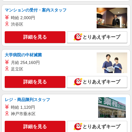
時給1550円〜2187円 ＜日払い有/週払い有/交
マンションの受付・案内スタッフ
通費全支給(ガソリン代含む)＞
時給 2,000円
明石市 （最寄り駅：山陽明石）
渋谷区
詳細を見る
キープ
詳細を見る
とりあえずキープ
派遣社員
株式会社kotrio /●KB-H-2076446
大学病院の中材滅菌
看護師│優しい、楽しい、懐かしい。子どもた
月給 254,160円
ちの健康管理等
足立区
時給2350円〜2937円＜日払い有/経験者優遇/交
通費全支給(ガソリン代含む)＞
詳細を見る
とりあえずキープ
兵庫県明石市
詳細を見る
キープ
レジ・商品陳列スタッフ
時給 1,120円
派遣社員
神戸市垂水区
株式会社kotrio /●KB-H-1877716
山陽明石駅★時給1400円〜！デイSTAFF♪未経
詳細を見る
とりあえずキープ
験歓迎！日払いOK！