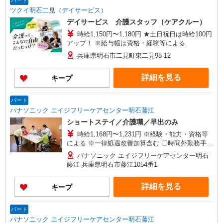
パート
ツクイ明石二見（デイサービス）
デイサービス 介護スタッフ（ケアクルー）
時給1,150円〜1,180円 ★土日祝日は時給100円
アップ！ ※給与幅は資格・経験等による
兵庫県明石市二見町東二見98-12
詳細を見る
キープ
パート
パナソニック エイジフリーケアセンター明石藤江
ショートステイ／介護職／早出のみ
時給1,168円〜1,231円 ※経験・能力・資格等
による ※一律処遇改善加算含む 〇時間外勤務手当
〇土日祝勤務手当 〇夜勤手当 〇深夜勤務手当 〇
パナソニック エイジフリーケアセンター明石
無事故無違反表彰金 〇年末年始勤務手当 〇早朝
藤江 兵庫県明石市藤江1054番1
7:00〜8:00/夜間18:00〜20:00は時給25％UP
詳細を見る
キープ
パート
パナソニック エイジフリーケアセンター明石藤江