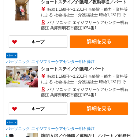
ショートステイ／介護職／夜勤専従／パート
時給1,168円〜1,231円 ※経験・能力・資格等
による 社会福祉士・介護福祉士 時給1,231円 その
他資格 時給1,168円 ※一律処遇改善加算含む 〇時
パナソニック エイジフリーケアセンター明石
間外勤務手当 〇土日祝勤務手当 〇夜勤手当 〇無
藤江 兵庫県明石市藤江1054番1
事故無違反表彰金 〇年末年始勤務手当
詳細を見る
キープ
パート
パナソニック エイジフリーケアセンター明石藤江
ショートステイ／介護職／パート
時給1,168円〜1,231円 ※経験・能力・資格等
による 社会福祉士・介護福祉士 時給1,231円 その
他資格 時給1,168円 ※一律処遇改善加算含む 〇時
パナソニック エイジフリーケアセンター明石
間外勤務手当 〇土日祝勤務手当 〇夜勤手当 〇深
藤江 兵庫県明石市藤江1054番1
夜勤務手当 〇無事故無違反表彰金 〇年末年始勤務
手当 〇早朝7:00〜8:00/夜間18:00〜20:00は時給
詳細を見る
キープ
25％UP
パート
パナソニック エイジフリーケアセンター明石藤江
訪問入浴／介護職／運転なし／パート／勤務日