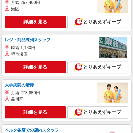
月給 257,400円
資格・未経験歓迎
港区
時給1500円〜2125円 ＜日払い有/週払い有/交
通費全支給(ガソリン代含む)＞
詳細を見る
とりあえずキープ
明石市硯町 ほか市内多数
詳細を見る
キープ
レジ・商品陳列スタッフ
時給 1,180円
派遣社員
堺市堺区
株式会社kotrio /●KB-H-1849089
＼未経験OK／高級シニア向け住宅で日常生活
詳細を見る
とりあえずキープ
の見守りやお手伝い等
時給1550円〜2187円 ＜日払い有/週払い有/交
通費全支給(ガソリン代含む)＞
大学病院の清掃
明石市西新町
月給 273,650円
品川区
詳細を見る
キープ
詳細を見る
とりあえずキープ
派遣社員
株式会社kotrio /●KB-H-1879515
＜デイサービス/明石駅＞面接なし！最短3日で
ベルク各店での店内スタッフ