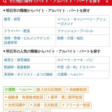
その他の条件でバイト・アルバイト・パートを探す
経験者・有資格者歓迎
新卒・第二新卒歓迎
明石市の職種からバイト・アルバイト・パートを探す
女性活躍中
主婦・主夫歓迎
教育・保育
イベント・キャンペーン・アミュ
フリーター歓迎
学歴不問
ーズメント
ブランクOK
ミドル（40代～）活躍中
ドライバー・配達
ファッション・アパレル
エルダー（50代～）活躍中
シニア（60代～）活躍中
清掃・警備・ビルメンテナンス・
医療・介護・福祉
高収入・高額
ボーナス・賞与あり
設備管理
昇給あり
完全週休2日制
明石市の人気の職種からバイト・アルバイト・パートを探す
フルタイム歓迎
禁煙・分煙
保育士・保育補助
スイーツ・ケーキ・パン
駅直結・駅チカ
車通勤OK
塾講師・家庭教師
中型（2t・4t）ドライバー
バイク通勤OK
自転車通勤OK
美容師・ネイリスト・まつげ施術
介護職・ヘルパー
残業少なめ（月20h未満）
交通費支給
社会保険あり
産休・育休取得実績あり
介護職・ヘルパー
入社日応相談
未経験歓迎
退職金・財形貯蓄制度あり
各種手当（家族・役職・インセン
経験者・有資格者歓迎
新卒・第二新卒歓迎
ティブなど）あり
制服貸与
研修制度あり
女性活躍中
主婦・主夫歓迎
フリーター歓迎
資格取得支援制度あり