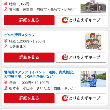
仕事スタート可◎
時給 1,065円
時給1550円〜2187円 ＜日払い有/週払い有/交
古河市・佐野市・前橋市・高崎市・伊勢崎市・太田市・館林市・
通費全支給(ガソリン代含む)＞
明石市内 最寄り駅：明石
詳細を見る
とりあえずキープ
詳細を見る
キープ
ビルの清掃スタッフ
派遣社員
時給 1,200円〜1,200円
株式会社kotrio /●KB-H-1879514
大阪市北区
＜デイサービス/西新町駅＞面接なし！最短3日
で仕事スタート可◎
詳細を見る
とりあえずキープ
時給1550円〜2187円 ＜日払い有/週払い有/交
通費全支給(ガソリン代含む)＞
警備員スタッフ（イベント、道路、商業施設、
明石市 ≪最寄り駅≫西新町
大型駐車場、JR列車見張りなど）
日給 11,000円〜12,100円
詳細を見る
キープ
栃木市・小山市・さいたま市西区・さいたま市岩槻区・久喜市・
派遣社員
詳細を見る
とりあえずキープ
株式会社kotrio /●KB-H-1879435
高級ホテルのような空間＊。明石駅そば▼サ高