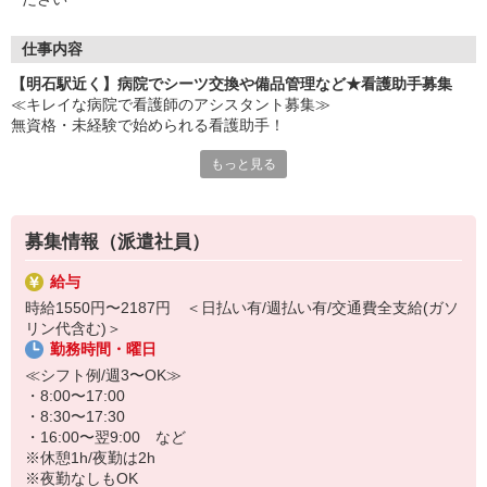
仕事内容
【明石駅近く】病院でシーツ交換や備品管理など★看護助手募集
≪キレイな病院で看護師のアシスタント募集≫
無資格・未経験で始められる看護助手！
もっと見る
【仕事内容】
・患者さんの生活介助
・病室掃除やシーツ交換
・備品管理や発注 など
募集情報（派遣社員）
【こんな方に向いています】
給与
・医療業界に興味をお持ちの方
時給1550円〜2187円 ＜日払い有/週払い有/交通費全支給(ガソ
・接客経験をお持ちの方
リン代含む)＞
・サポートがお好きな方
勤務時間・曜日
お試し勤務も大歓迎！
≪シフト例/週3〜OK≫
・8:00〜17:00
・8:30〜17:30
・16:00〜翌9:00 など
※休憩1h/夜勤は2h
※夜勤なしもOK