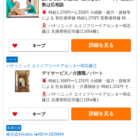
数は応相談
時給1,270円〜1,333円 ※経験・能力・資格等
による 初任者研修 時給1,270円 実務者研修 時給
1,270円 介護福祉士 時給1,333円 ※サービス提供8
パナソニック エイジフリーケアセンター明石
件目以降〜1,000円/件 手当あり ※一律処遇改善加
藤江 兵庫県明石市藤江1054番1
算含む 〇時間外勤務手当 〇土日祝勤務手当 〇無
事故無違反表彰金 〇年末年始勤務手当
詳細を見る
キープ
パート
パナソニック エイジフリーケアセンター明石藤江
デイサービス／介護職／パート
時給1,168円〜1,231円 ※経験・能力・資格等
による 社会福祉士・介護福祉士 時給1,231円 その
他資格 時給1,168円 ※一律処遇改善加算含む 〇時
パナソニック エイジフリーケアセンター明石
間外勤務手当 〇土日祝勤務手当 〇無事故無違反表
藤江 兵庫県明石市藤江1054番1
彰金 〇年末年始勤務手当
詳細を見る
キープ
派遣社員
株式会社kotrio /●KB-H-1829444