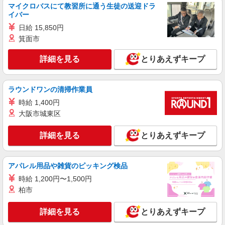
住で見回りやお話相手など
マイクロバスにて教習所に通う生徒の送迎ドラ
時給1550円〜2187円 ＜日払い有/週払い有/交
イバー
通費全支給(ガソリン代含む)＞
日給 15,850円
明石市内 最寄り駅：明石
箕面市
詳細を見る
キープ
詳細を見る
とりあえずキープ
派遣社員
ラウンドワンの清掃作業員
株式会社kotrio /●KB-H-1879555
落ち着いた少人数環境/グループホームで暮ら
時給 1,400円
しの手伝い◆週3〜OK
大阪市城東区
時給1550円〜2187円 ＜日払い有/週払い有/交
通費全支給(ガソリン代含む)＞
詳細を見る
とりあえずキープ
明石市内 最寄り駅：明石
アパレル用品や雑貨のピッキング検品
詳細を見る
キープ
時給 1,200円〜1,500円
柏市
派遣社員
株式会社kotrio /●KB-H-1877642
詳細を見る
レア＊欠員により急募！シニア向けマンション
とりあえずキープ
で生活サポート