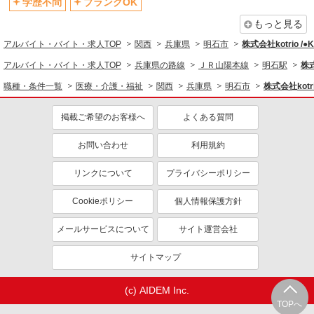
学歴不問
ブランクOK
同じ職種から求人を探す
もっと見る
アルバイト・バイト・求人TOP
関西
兵庫県
明石市
株式会社kotrio /
医療・介護・福祉
アルバイト・バイト・求人TOP
兵庫県の路線
ＪＲ山陽本線
明石駅
株式
介護職・ヘルパー
職種・条件一覧
医療・介護・福祉
関西
兵庫県
明石市
株式会社kotr
同じ特徴から求人を探す
掲載ご希望のお客様へ
よくある質問
未経験歓迎
ミドル（40代～）活躍中
ボーナス・賞与あり
車通勤OK
お問い合わせ
利用規約
交通費支給
社会保険あり
リンクについて
プライバシーポリシー
産休・育休取得実績あり
Cookieポリシー
個人情報保護方針
メールサービスについて
サイト運営会社
サイトマップ
(c) AIDEM Inc.
TOPへ