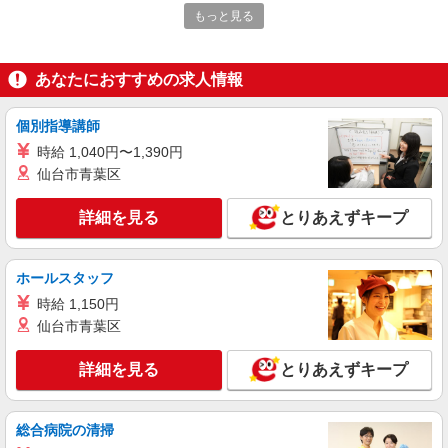
毎日1.1万円＊デイサービス＊運転好きな方大
もっと見る
集合｜西新町駅すぐ
時給1550円〜2187円 ＜日払い有/週払い有/交
通費全支給(ガソリン代含む)＞
あなたにおすすめの求人情報
明石市 ≪最寄り駅≫西新町
個別指導講師
詳細を見る
キープ
時給 1,040円〜1,390円
仙台市青葉区
派遣社員
株式会社kotrio /●KB-H-2020366
詳細を見る
とりあえずキープ
明石駅＊穏やかなデイサービスで生活サポート
のお仕事＊
時給1450円〜2187円 ＜日払い有/週払い有/交
ホールスタッフ
通費全支給(ガソリン代含む)＞
時給 1,150円
明石市内 最寄り駅：明石
仙台市青葉区
詳細を見る
キープ
詳細を見る
とりあえずキープ
派遣社員
株式会社kotrio /●KB-H-1855854
総合病院の清掃
西新町＊障がい者通所施設スタッフ大募集！無