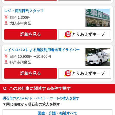
時給1550円〜2187円 ＜日払い有/週払い有/交
通費全支給(ガソリン代含む)＞
レジ・商品陳列スタッフ
明石市 （最寄り駅：山陽明石）
時給 1,300円
大阪市中央区
詳細を見る
キープ
詳細を見る
とりあえずキープ
派遣社員
株式会社kotrio /●KB-H-1879354
西新町駅◎負担少なめの障がい者支援員★社会
マイクロバスによる施設利用者送迎ドライバー
活動の見守りなど
日給 10,900円〜10,900円
時給1550円〜2187円 ＜日払い有/週払い有/交
神戸市須磨区
通費全支給(ガソリン代含む)＞
明石市 ≪最寄り駅≫西新町
詳細を見る
とりあえずキープ
詳細を見る
キープ
このお仕事に関連する条件で探す
明石市のアルバイト・バイト・パートの求人を探す
同じ職種から明石市の求人を探す
医療・介護・福祉すべて