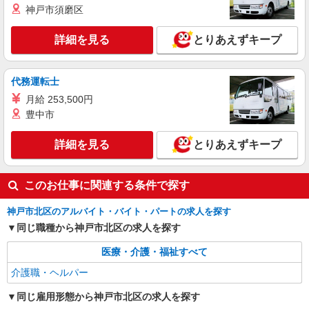
神戸市須磨区
派遣社員
株式会社kotrio /●KB-H-2020357
詳細を見る
とりあえずキープ
道場南口駅＊穏やかなデイサービスで生活サポ
ートのお仕事＊
時給1450円〜2187円 ＜日払い有/週払い有/交
代務運転士
通費全支給(ガソリン代含む)＞
月給 253,500円
神戸市北区 最寄り：道場南口
豊中市
詳細を見る
キープ
詳細を見る
とりあえずキープ
このお仕事に関連する条件で探す
神戸市北区のアルバイト・バイト・パートの求人を探す
同じ職種から神戸市北区の求人を探す
医療・介護・福祉すべて
介護職・ヘルパー
同じ雇用形態から神戸市北区の求人を探す