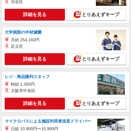
渋谷区
派遣社員
株式会社kotrio /●KB-H-1900157
詳細を見る
とりあえずキープ
＜鈴蘭台＞サ高住スタッフ＊教育体制充実
◎30代・40代活躍中
大学病院の中材滅菌
時給1450円〜2187円 ＜日払い有/週払い有/交
通費全支給(ガソリン代含む)＞
月給 254,160円
足立区
≪最寄り駅≫鈴蘭台
詳細を見る
とりあえずキープ
詳細を見る
キープ
派遣社員
レジ・商品陳列スタッフ
株式会社kotrio /●KB-H-2020595
時給 1,300円
鈴蘭台駅｜まずは送迎業務で活躍しよう◎デイ
大阪市中央区
サービスSTAFF
時給1450円〜2187円 ＜日払い有/週払い有/交
詳細を見る
通費全支給(ガソリン代含む)＞
とりあえずキープ
北区≪最寄駅：鈴蘭台≫
マイクロバスによる施設利用者送迎ドライバー
詳細を見る
キープ
日給 10,900円〜10,900円