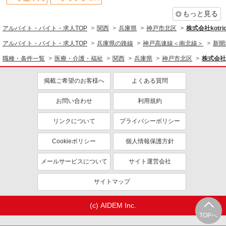
資格取得支援制度あり
もっと見る
同じ職種から求人を探す
アルバイト・バイト・求人TOP
関西
兵庫県
神戸市北区
株式会社kotri
医療・介護・福祉
アルバイト・バイト・求人TOP
兵庫県の路線
神戸高速線＜南北線＞
新開
介護職・ヘルパー
職種・条件一覧
医療・介護・福祉
関西
兵庫県
神戸市北区
株式会社k
同じ特徴から求人を探す
掲載ご希望のお客様へ
よくある質問
未経験歓迎
ミドル（40代～）活躍中
お問い合わせ
利用規約
ボーナス・賞与あり
車通勤OK
交通費支給
社会保険あり
リンクについて
プライバシーポリシー
産休・育休取得実績あり
Cookieポリシー
個人情報保護方針
メールサービスについて
サイト運営会社
サイトマップ
(c) AIDEM Inc.
TOPへ