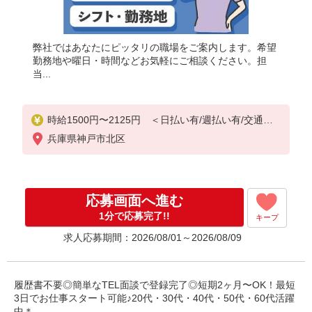
弊社ではあなたにピッタリの職場をご案内します。希望
勤務地や曜日・時間などお気軽にご相談ください。担
当...
時給1500円〜2125円 ＜日払い有/週払い有/交通費
全支給(ガソリン代含む)＞
兵庫県神戸市北区
応募画面へ進む
1分で応募完了!!
キープ
求人応募期間：2026/08/01～2026/08/09
履歴書不要◎簡単なTEL面談で登録完了◎短期2ヶ月〜OK！最短
3日でお仕事スタート可能♪20代・30代・40代・50代・60代活躍
中＊