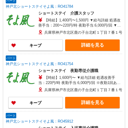
パート
神戸北ショートステイそよ風：RO41784
ショートステイ 介護スタッフ
【時給】1,400円〜1,500円 ▼給与詳細 処遇改
善手当：200〜220円/時 夜勤手当:6,000円/回 ▼下
記別途支給 通勤手当 年末年始手当：380円/時 寸
兵庫県神戸市北区鹿の子台北町１丁目７番１号
志あり：年2回（6月・12月） ※業績による ※処
遇改善手当は試用期間中(3ヶ月)は支給なし
詳細を見る
キープ
パート
神戸北ショートステイそよ風：RO41754
ショートステイ 夜勤専従介護職
【時給】1,600円〜 ▼給与詳細 処遇改善手
当：220円/時 夜勤手当:6,000円/回 ※夜勤1回あた
り30,000円（処遇改善手当含） ▼下記別途支給 通
兵庫県神戸市北区鹿の子台北町１丁目７番１号
勤手当 年末年始手当：380円/時 ※12/300時〜
1/324時 寸志あり：年2回（6月・12月） ※業績に
詳細を見る
キープ
よる ※処遇改善手当は試用期間中(3ヶ月)は支給な
し
パート
神戸北ショートステイそよ風：RO45912