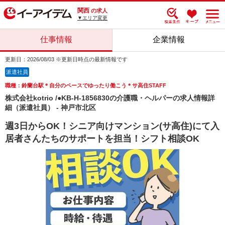
関西
の求人
▼エリア変更
仕事情報
企業情報
更新日：2026/08/03 ※更新日時点の最新情報です
派遣社員
職種：鈴蘭台駅＊自分のペースでゆったり働こう＊サ高住STAFF
株式会社kotrio /●KB-H-1856830の介護職・ヘルパーの求人情報詳
細（派遣社員） - 神戸市北区
週3日からOK！シニア向けマンション(サ高住)にて入
居者さんたちのサポートを担当！シフト相談OK