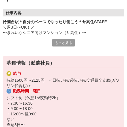
仕事内容
鈴蘭台駅＊自分のペースでゆったり働こう＊サ高住STAFF
＼週3日〜OK！／
〜きれいなシニア向けマンション（サ高住）〜
もっと見る
おもなお仕事
・生活介助
・生活に関する相談
・見回り/安否確認
募集情報（派遣社員）
・共有スペースの清掃
など
給与
時給1500円〜2125円 ＜日払い有/週払い有/交通費全支給(ガソ
介護度が低い方も多数！身体的な負担は少なめです♪
リン代含む)＞
勤務時間・曜日
シフトの相談には柔軟に対応しています◎自分のペースでゆったり
と働ける環境です♪
シフト制（休憩1h/夜勤時2h）
・7:30〜16:30
・9:00〜18:00
・16:00〜翌9:00
など
※週3日〜