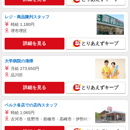
派遣社員
株式会社kotrio /●KB-H-1879408
レジ・商品陳列スタッフ
【西鈴蘭台駅近く】病院でシーツ交換や備品管
時給 1,180円
理など★看護助手募集
堺市堺区
時給1550円〜2187円 ＜日払い有/週払い有/交
通費全支給(ガソリン代含む)＞
詳細を見る
とりあえずキープ
神戸市北区 ★車通勤OK
詳細を見る
キープ
大学病院の清掃
月給 273,650円
派遣社員
品川区
株式会社kotrio /●KB-H-1849091
＼未経験OK／高級シニア向け住宅で日常生活
詳細を見る
とりあえずキープ
の見守りやお手伝い等
時給1550円〜2187円 ＜日払い有/週払い有/交
通費全支給(ガソリン代含む)＞
ベルク各店での店内スタッフ
神戸市北区
時給 1,065円
古河市・佐野市・前橋市・高崎市・伊勢崎市・太田市・館林市・
詳細を見る
キープ