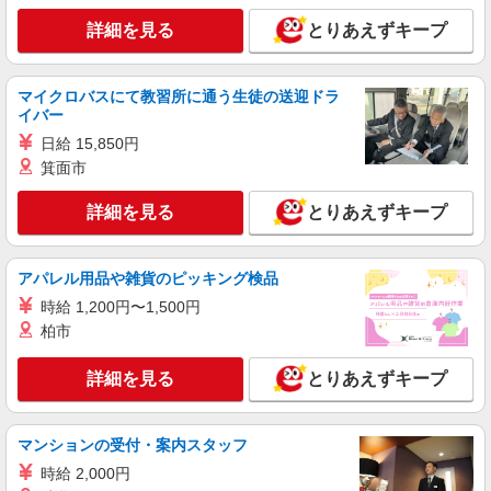
詳細を見る
とりあえずキープ
派遣社員
株式会社kotrio /●KB-H-1856769
岡場駅すぐ★見守り・お掃除などのシニア向け
マイクロバスにて教習所に通う生徒の送迎ドラ
マンションSTAFF
イバー
時給1500円〜2125円 ＜日払い有/週払い有/交
日給 15,850円
通費全支給(ガソリン代含む)＞
箕面市
神戸市北区 ＊最寄り：岡場
詳細を見る
とりあえずキープ
詳細を見る
キープ
アパレル用品や雑貨のピッキング検品
派遣社員
株式会社kotrio /●KB-H-2020550
時給 1,200円〜1,500円
鈴蘭台駅＊高級シニアマンションでのサポート
柏市
職員＊.・：゜
時給1450円〜2187円 ＜日払い有/週払い有/交
詳細を見る
とりあえずキープ
通費全支給(ガソリン代含む)＞
北区≪最寄駅：鈴蘭台≫
マンションの受付・案内スタッフ
詳細を見る
キープ
時給 2,000円