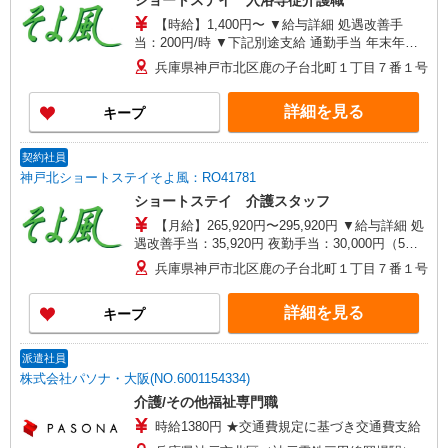
ショートステイ 入浴専従介護職
【時給】1,400円〜 ▼給与詳細 処遇改善手
当：200円/時 ▼下記別途支給 通勤手当 年末年始
手当：380円/時 ※12/300時〜1/324時 寸志あり：
兵庫県神戸市北区鹿の子台北町１丁目７番１号
年2回（6月・12月） ※業績による ※処遇改善手
当は試用期間中(3ヶ月)は支給なし
詳細を見る
キープ
契約社員
神戸北ショートステイそよ風：RO41781
ショートステイ 介護スタッフ
【月給】265,920円〜295,920円 ▼給与詳細 処
遇改善手当：35,920円 夜勤手当：30,000円（5回
分） ※6回目以降は1回6,000円支給 ▼下記別途支
兵庫県神戸市北区鹿の子台北町１丁目７番１号
給 通勤手当 年末年始手当：380円/時 寸志あり：
年2回（6月・12月） ※業績による 特別報酬：平
詳細を見る
キープ
均34.1万円（最高額135万円） ※2025年6月支給実
績 ※処遇改善手当は試用期間中(3ヶ月)は支給なし
派遣社員
株式会社パソナ・大阪(NO.6001154334)
介護/その他福祉専門職
時給1380円 ★交通費規定に基づき交通費支給