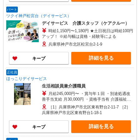
格・経験等による
パート
ツクイ神戸松宮台（デイサービス）
デイサービス 介護スタッフ（ケアクルー）
時給1,150円〜1,180円 ★土日祝日は時給100円
アップ！ ※給与幅は資格・経験等による
兵庫県神戸市北区松宮台2-1-9
詳細を見る
キープ
正社員
ほっこりデイサービス
生活相談員兼介護職員
月給245,000円〜 ・賞与年１回 ・別途処遇改
善手当支給 月30,000円 ・資格手当有 介護福祉士
月15,000円
［1］兵庫県神戸市北区東有野台2-11-7 ［2］
兵庫県神戸市北区東有野台1-18-1
詳細を見る
キープ