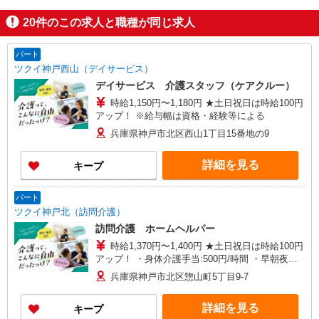
20
件のこの求人と職種が同じ求人
パート
ツクイ神戸西山（デイサービス）
デイサービス 介護スタッフ（ケアクルー）
時給1,150円〜1,180円 ★土日祝日は時給100円
アップ！ ※給与幅は資格・経験等による
兵庫県神戸市北区西山1丁目15番地の9
詳細を見る
キープ
パート
ツクイ神戸北（訪問介護）
訪問介護 ホームヘルパー
時給1,370円〜1,400円 ★土日祝日は時給100円
アップ！ ・身体介護手当:500円/時間 ・早朝夜間
深夜手当:300円/時間 （18:00〜翌07:59の時間
兵庫県神戸市北区惣山町5丁目9-7
帯） ・ICT手当:2,000円/月 ・深夜割増は別途支給
・ケア→ケアの移動時間も賃金（時給）を支給 ・
詳細を見る
キープ
特定事業所加算手当:60円/時間含む ※給与幅は資