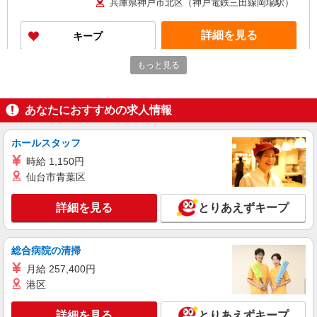
兵庫県神戸市北区（神戸電鉄三田線岡場駅）
詳細を見る
キープ
もっと見る
派遣社員
株式会社パソナ・大阪(NO.600115433401)
介護/その他福祉専門職
あなたにおすすめの求人情報
時給1380円 ★交通費規定に基づき交通費支給
兵庫県神戸市北区（神戸電鉄三田線岡場駅）
ホールスタッフ
時給 1,150円
詳細を見る
キープ
仙台市青葉区
派遣社員
詳細を見る
とりあえずキープ
株式会社メディカル・ワン・アップ
介護職員
時給：1230円〜 ※資格経験により変動あり。
総合病院の清掃
要相談
月給 257,400円
神戸市北区
港区
詳細を見る
キープ
詳細を見る
とりあえずキープ