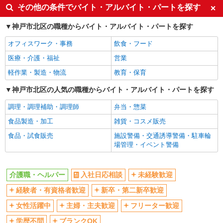
入社日応相談
未経験歓迎
その他の条件でバイト・アルバイト・パートを探す
経験者・有資格者歓迎
新卒・第二新卒歓迎
神戸市北区の職種からバイト・アルバイト・パートを探す
女性活躍中
主婦・主夫歓迎
オフィスワーク・事務
飲食・フード
フリーター歓迎
学歴不問
医療・介護・福祉
営業
ブランクOK
ミドル（40代～）活躍中
軽作業・製造・物流
教育・保育
エルダー（50代～）活躍中
シニア（60代～）活躍中
高収入・高額
神戸市北区の人気の職種からバイト・アルバイト・パートを探す
ボーナス・賞与あり
昇給あり
完全週休2日制
調理・調理補助・調理師
弁当・惣菜
フルタイム歓迎
禁煙・分煙
食品製造・加工
雑貨・コスメ販売
駅直結・駅チカ
車通勤OK
食品・試食販売
施設警備・交通誘導警備・駐車輪
場管理・イベント警備
バイク通勤OK
自転車通勤OK
残業少なめ（月20h未満）
交通費支給
介護職・ヘルパー
入社日応相談
未経験歓迎
社会保険あり
産休・育休取得実績あり
経験者・有資格者歓迎
新卒・第二新卒歓迎
退職金・財形貯蓄制度あり
各種手当（家族・役職・インセン
ティブなど）あり
女性活躍中
主婦・主夫歓迎
フリーター歓迎
制服貸与
研修制度あり
学歴不問
ブランクOK