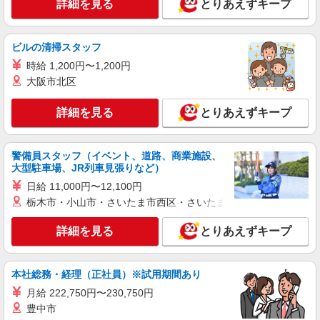
詳細を見る
とりあえずキープ
派遣社員
株式会社ブレイブ（マイナビグループ）/MD28
ビルの清掃スタッフ
介護スタッフ ◆デイサービス、サービス付き
高齢者向け住宅、グループホームなど様々な勤
時給 1,200円〜1,200円
務先から選べます。
未経験：時給1400〜1600円（資格・経験によ
大阪市北区
る） 経験者：時給1600〜1800円（資格・経験によ
る） ◎月収例 時給1800円×1日8時間×22日（週5
兵庫県神戸市北区 【最寄駅】 ◆各線「有馬口
詳細を見る
とりあえずキープ
日）＝31万6800円 ◆昇給あり ◆支払い方法 ※日
駅」 ◆各線「鈴蘭台駅」 ◆各線「谷上駅」 ★そ
払い/週払い/月払い対応も可能です。詳しくは面談
の他、近隣に多数勤務地あります！
時にご相談ください。 ◆交通費：別途全額支給 ※
詳細を見る
警備員スタッフ（イベント、道路、商業施設、
キープ
当社規定あり
大型駐車場、JR列車見張りなど）
日給 11,000円〜12,100円
派遣社員
栃木市・小山市・さいたま市西区・さいたま市岩槻区・久喜市・
株式会社kotrio /●KB-H-2020820
道場南口駅＊幅広い世代が活動中！サ高住のサ
詳細を見る
とりあえずキープ
ポートSTAFF
時給1450円〜2187円 ＜日払い有/週払い有/交
通費全支給(ガソリン代含む)＞
本社総務・経理（正社員）※試用期間あり
神戸市北区 最寄り：道場南口
月給 222,750円〜230,750円
豊中市
詳細を見る
キープ