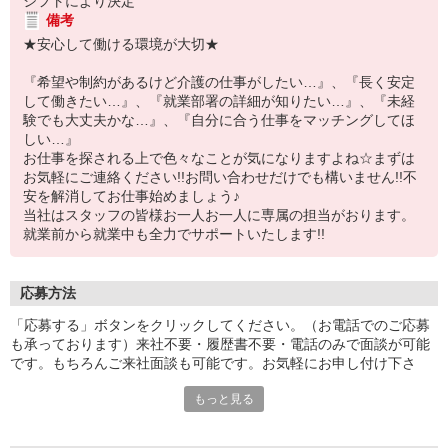
シフトにより決定
備考
★安心して働ける環境が大切★
『希望や制約があるけど介護の仕事がしたい…』、『長く安定
して働きたい…』、『就業部署の詳細が知りたい…』、『未経
験でも大丈夫かな…』、『自分に合う仕事をマッチングしてほ
しい…』
お仕事を探される上で色々なことが気になりますよね☆まずは
お気軽にご連絡ください!!お問い合わせだけでも構いません!!不
安を解消してお仕事始めましょう♪
当社はスタッフの皆様お一人お一人に専属の担当がおります。
就業前から就業中も全力でサポートいたします!!
応募方法
「応募する」ボタンをクリックしてください。（お電話でのご応募
も承っております）来社不要・履歴書不要・電話のみで面談が可能
です。もちろんご来社面談も可能です。お気軽にお申し付け下さ
い。
もっと見る