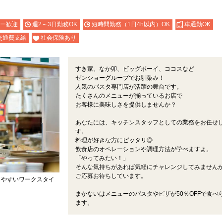
ー歓迎
週2～3日勤務OK
短時間勤務（1日4h以内）OK
車通勤OK
交通費支給
社会保険あり
すき家、なか卯、ビッグボーイ、ココスなど
ゼンショーグループでお馴染み！
人気のパスタ専門店が活躍の舞台です。
たくさんのメニューが揃っているお店で
お客様に美味しさを提供しませんか？
あなたには、キッチンスタッフとしての業務をお任せ
す。
料理が好きな方にピッタリ◎
飲食店のオペレーションや調理方法が学べますよ。
「やってみたい！」
そんな気持ちがあれば気軽にチャレンジしてみません
ご応募お待ちしています。
しやすいワークスタイ
まかないはメニューのパスタやピザが50％OFFで食べ
ます。