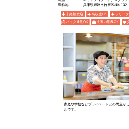
職種
キッチン（フード）スタッフ
勤務地
兵庫県姫路市飾磨区構4-132
未経験歓迎
高校生OK
フリータ
バイク通勤OK
扶養内勤務OK
家庭や学校などプライベートとの両立が
ルです。