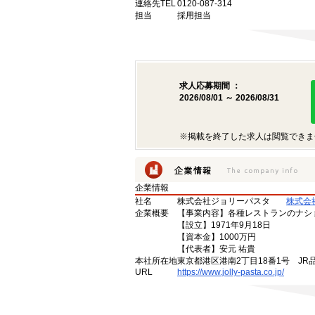
連絡先TEL
0120-087-314
担当
採用担当
求人応募期間 ：
2026/08/01 ～ 2026/08/31
※掲載を終了した求人は閲覧できま
企業情報
社名
株式会社ジョリーパスタ
株式会
企業概要
【事業内容】各種レストランのナシ
【設立】1971年9月18日
【資本金】1000万円
【代表者】安元 祐貴
本社所在地
東京都港区港南2丁目18番1号 JR
URL
https://www.jolly-pasta.co.jp/