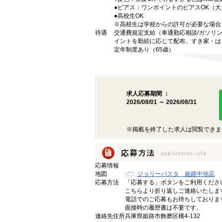
●ピアス：ワンポイントのピアスOK（
●高校生OK
※高校生は学校からの許可が必要な場合
待遇
交通費規定支給（車通勤応相談/ガソリ
イントを勤続に応じて配布。すき家・は
定年制度あり（65歳）
求人応募期間 ：
2026/08/01 ～ 2026/08/31
※掲載を終了した求人は閲覧できま
応募情報
地図
ジョリーパスタ 姫路中地店
応募方法
「応募する」ボタンをご利用くださ
こちらより折り返しご連絡いたしま
電話でのご応募もお待ちしておりま
面接時の履歴書は不要です。
連絡先住所
兵庫県姫路市飾磨区構4-132