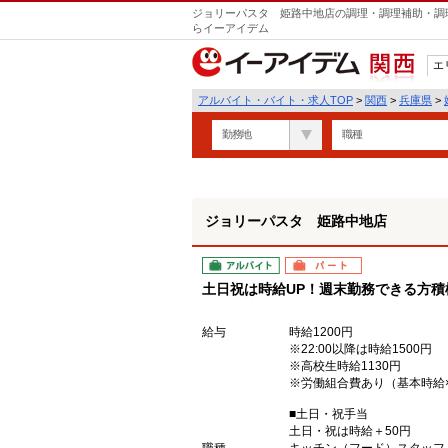
ジョリーパスタ 姫路中地店の調理・調理補助・調理
らイーアイデム
エ
関西
アルバイト・バイト・求人TOP
>
関西
>
兵庫県
>
勤務地
職種
ジョリーパスタ 姫路中地店
アルバイト
パート
土日祝は時給UP！週末勤務できる方積
給与
時給1200円
※22:00以降は時給1500円
※高校生時給1130円
※労働組合費あり（基本時給×
■土日・祝手当
土日・祝は時給＋50円