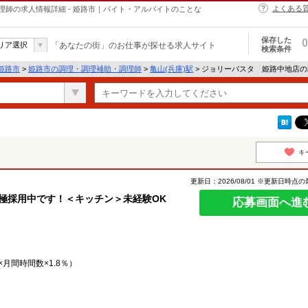
よくある
師の求人情報詳細 - 姫路市｜バイト・アルバイトのことな
保存した
0
リア選択
「あなたの街」のお仕事が探せる求人サイト
検索条件
姫路市
>
姫路市の調理・調理補助・調理師
>
亀山(兵庫)駅
> ジョリーパスタ 姫路中地店
キ
更新日：2026/08/01 ※更新日時点
極採用中です！＜キッチン＞未経験OK
応募画面へ進
月間時間数×1.8％）