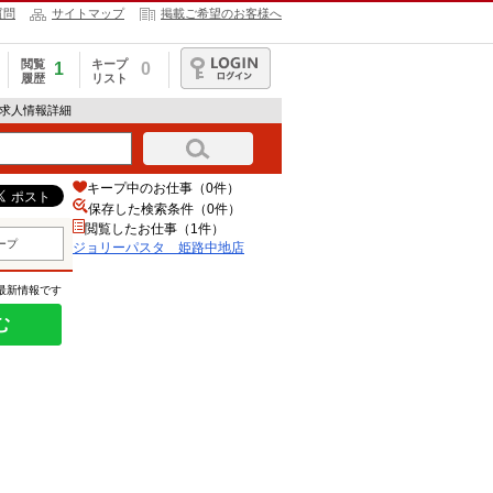
質問
サイトマップ
掲載ご希望のお客様へ
閲覧
キープ
1
0
履歴
リスト
ログイン
の求人情報詳細
キープ中のお仕事（0件）
保存した検索条件（
0
件）
閲覧したお仕事（1件）
ープ
ジョリーパスタ 姫路中地店
の最新情報です
む