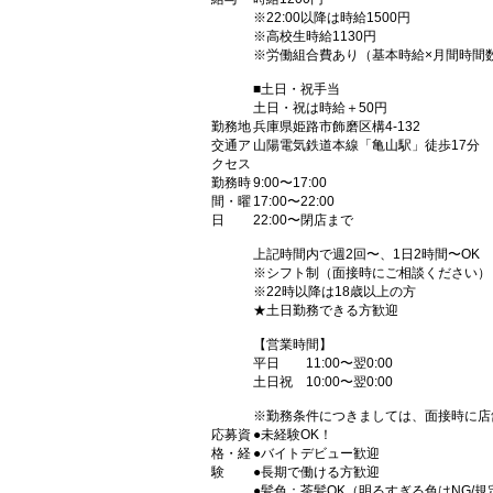
※22:00以降は時給1500円
※高校生時給1130円
※労働組合費あり（基本時給×月間時間数×
■土日・祝手当
土日・祝は時給＋50円
勤務地
兵庫県姫路市飾磨区構4-132
交通ア
山陽電気鉄道本線「亀山駅」徒歩17分
クセス
勤務時
9:00〜17:00
間・曜
17:00〜22:00
日
22:00〜閉店まで
上記時間内で週2回〜、1日2時間〜OK
※シフト制（面接時にご相談ください）
※22時以降は18歳以上の方
★土日勤務できる方歓迎
【営業時間】
平日 11:00〜翌0:00
土日祝 10:00〜翌0:00
※勤務条件につきましては、面接時に店
応募資
●未経験OK！
格・経
●バイトデビュー歓迎
験
●長期で働ける方歓迎
●髪色：茶髪OK（明るすぎる色はNG/規