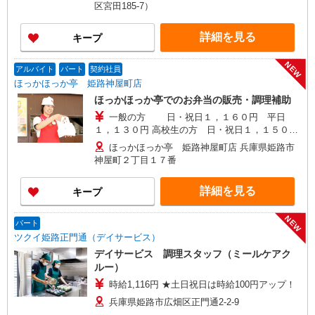
区宮田185-7）
詳細を見る
キープ
NEW
アルバイト
パート
契約社員
ほっかほっか亭 姫路神屋町店
ほっかほっか亭でのお弁当の販売・調理補助
一般の方 日・祝日１，１６０円 平日
１，１３０円 高校生の方 日・祝日１，１５０
円 平日１，１２０円
ほっかほっか亭 姫路神屋町店 兵庫県姫路市
神屋町２丁目１７番
詳細を見る
キープ
NEW
パート
ツクイ姫路正門通（デイサービス）
デイサービス 調理スタッフ（ミールケアク
ルー）
時給1,116円 ★土日祝日は時給100円アップ！
兵庫県姫路市広畑区正門通2-2-9