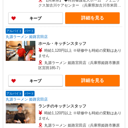
【兵庫県】 ◆特別養護老人ホーム フェニッ
【エリア調理師職】 月給270,000円〜320,000円
クス加古川ケアセンター （兵庫県加古川市米田町
※試用期間2〜6ヶ月（月給270,000円） ※給与幅
平津字沖田384-16） ◆祐生病院 （兵庫県伊丹市山
は調理技術・コミュニケーション力による
田5-3-13） ◆城陽江尻病院 （兵庫県姫路市北条1-
詳細を見る
キープ
279） 【京都府】 ◆特別養護老人ホーム 塔南の
園 （京都府京都市南区西九条菅田町4-2） ◆住宅
型有料老人ホーム 北野マリアヴィラ （京都府京都
アルバイト
パート
市上京区仁和寺街道千本西入五番町153） ◆特別
丸源ラーメン 姫路宮田店
養護老人ホーム 西山寮 （京都府京都市西京区大
ホール・キッチンスタッフ
原野石作町256-1） ◆高齢者福祉施設 西七条
時給1,120円以上 ※研修中も時給の変動はあり
（京都府京都市下京区西七条八幡町29） ◆宇治病
ません
院 （京都府宇治市五ケ庄芝ノ東54-2） 【大阪府】
◆特別養護老人ホーム ぐんげ今城の丘 （大阪府
丸源ラーメン 姫路宮田店（兵庫県姫路市勝原
高槻市郡家本町13-23） ◆住宅型有料老人ホー
区宮田185-7）
ム さざなみ鶴山台 （大阪府和泉市鶴山台3-2-2）
【奈良県】 ◆奈良春日病院 （奈良県奈良市鹿野園
詳細を見る
キープ
町1212-1）
アルバイト
パート
丸源ラーメン 姫路宮田店
ランチのキッチンスタッフ
時給1,120円以上 ※研修中も時給の変動はあり
ません
丸源ラーメン 姫路宮田店（兵庫県姫路市勝原