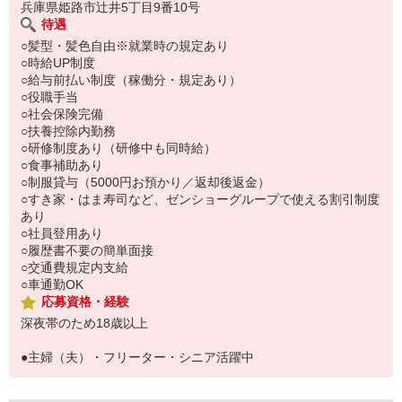
兵庫県姫路市辻井5丁目9番10号
待遇
○髪型・髪色自由※就業時の規定あり
○時給UP制度
○給与前払い制度（稼働分・規定あり）
○役職手当
○社会保険完備
○扶養控除内勤務
○研修制度あり（研修中も同時給）
○食事補助あり
○制服貸与（5000円お預かり／返却後返金）
○すき家・はま寿司など、ゼンショーグループで使える割引制度
あり
○社員登用あり
○履歴書不要の簡単面接
○交通費規定内支給
○車通勤OK
応募資格・経験
深夜帯のため18歳以上
●主婦（夫）・フリーター・シニア活躍中