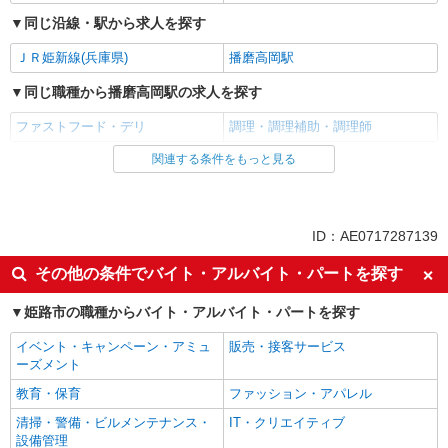
同じ沿線・駅から求人を探す
ＪＲ姫新線(兵庫県)
播磨高岡駅
同じ職種から播磨高岡駅の求人を探す
ファストフード・デリ
調理・調理補助・調理師
関連する条件をもっと見る
同じ雇用形態から播磨高岡駅の求人を探す
アルバイト
パート
同じ特徴から播磨高岡駅の求人を探す
ID：AE0717287139
履歴書不要
未経験歓迎
その他の条件でバイト・アルバイト・パートを探す
大学生歓迎
主婦・主夫歓迎
姫路市の職種からバイト・アルバイト・パートを探す
フリーター歓迎
ミドル（40代～）活躍中
イベント・キャンペーン・アミュ
販売・接客サービス
エルダー（50代～）活躍中
シニア（60代～）活躍中
ーズメント
週2～3日勤務OK
短時間勤務（1日4h以内）OK
教育・保育
ファッション・アパレル
深夜
車通勤OK
清掃・警備・ビルメンテナンス・
IT・クリエイティブ
扶養内勤務OK
交通費支給
設備管理