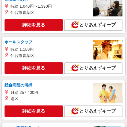
時給 1,040円〜1,390円
NEW
アルバイト
パート
仙台市青葉区
ほっかほっか亭 香寺溝口店
弁当の調理・販売
詳細を見る
とりあえずキープ
一般の方 日・祝日１，１６０円 平日
１，１３０円 高校生の方 日・祝日１，１５０円
平日１，１２０円
ほっかほっか亭 香寺溝口店 兵庫県姫路市香
ホールスタッフ
寺町溝口字門ノ坪1054-5
時給 1,150円
仙台市青葉区
詳細を見る
キープ
詳細を見る
とりあえずキープ
アルバイト
パート
ケンタッキーフライドチキン JR姫路駅店
カウンター・キッチンスタッフ ＜優先募集日
総合病院の清掃
時＞土日祝 17:00〜21:00
月給 257,400円
時給1130円 土日祝祭日時給1180円 ＜高校生＞
港区
時給1130円 土日祝祭日時給1180円
兵庫県姫路市豆腐町222プリエごちそう館内
詳細を見る
とりあえずキープ
詳細を見る
キープ