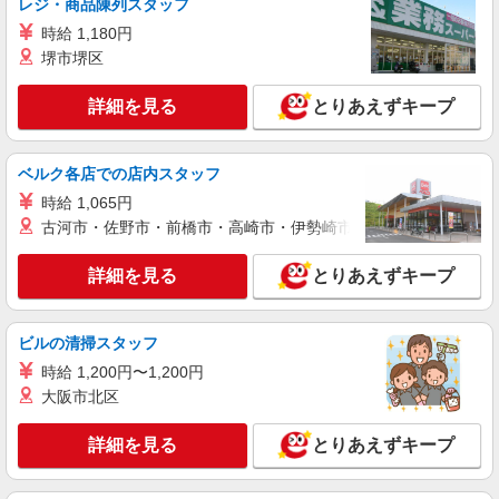
レジ・商品陳列スタッフ
アルバイト
パート
時給 1,180円
ケンタッキーフライドチキン 姫路保城店
堺市堺区
カウンター・キッチンスタッフ ＜優先募集日
時＞土日祝 18:00〜23:00
詳細を見る
とりあえずキープ
時給1180円 ＜高校生＞時給1150円
兵庫県姫路市保城579-1
ベルク各店での店内スタッフ
詳細を見る
時給 1,065円
キープ
古河市・佐野市・前橋市・高崎市・伊勢崎市・太田市・館林市・
アルバイト
パート
詳細を見る
とりあえずキープ
ケンタッキーフライドチキン 姫路保城店
カウンター・キッチンスタッフ ＜優先募集日
時＞土日祝 18:00〜23:00
ビルの清掃スタッフ
時給1180円 ＜高校生＞時給1150円
時給 1,200円〜1,200円
兵庫県姫路市保城579-1
大阪市北区
詳細を見る
キープ
詳細を見る
とりあえずキープ
アルバイト
パート