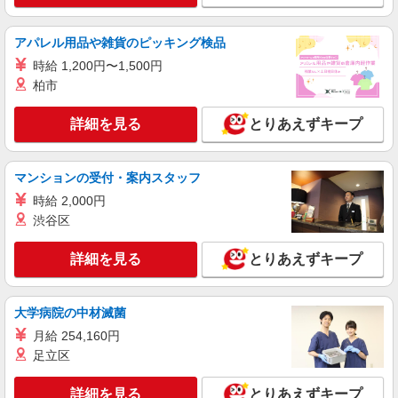
時＞平日（月〜金） 11:00〜17:00
時給1180円 ＜高校生＞時給1130円
アパレル用品や雑貨のピッキング検品
兵庫県姫路市飾磨区三宅1-3
時給 1,200円〜1,500円
詳細を見る
キープ
柏市
詳細を見る
とりあえずキープ
アルバイト
パート
ケンタッキーフライドチキン 姫路リバーシティ店
カウンター・キッチンスタッフ ＜優先募集日
マンションの受付・案内スタッフ
時＞土日祝 フルタイム
時給 2,000円
時給1180円 ＜高校生＞時給1150円
渋谷区
兵庫県姫路市飾磨区細江2560
詳細を見る
とりあえずキープ
詳細を見る
キープ
アルバイト
パート
大学病院の中材滅菌
ケンタッキーフライドチキン MEGAドン・キホーテ姫路広畑店
月給 254,160円
カウンター・キッチンスタッフ
足立区
時給1180円 ＜高校生＞時給1130円
兵庫県姫路市広畑区夢前町1丁目1
詳細を見る
とりあえずキープ