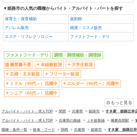
社会保険あり
まかない・食事補助
姫路市の人気の職種からバイト・アルバイト・パートを探す
社割・特典あり
制服貸与
保育士・保育補助
薬剤師
研修制度あり
社員登用あり
アパレル販売
雑貨・コスメ販売
同じ職種から求人を探す
エステ・リフレクソロジー
ファストフード・デリ
飲食・フード
ファストフード・デリ
調理・調理補助・調理師
ファストフード・デリ
調理・調理補助・調理師
履歴書不要
未経験歓迎
大学生歓迎
同じ特徴から求人を探す
主婦・主夫歓迎
フリーター歓迎
未経験歓迎
大学生歓迎
ミドル（40代～）活躍中
エルダー（50代～）活躍中
ミドル（40代～）活躍中
週2～3日勤務OK
シニア（60代～）活躍中
短時間勤務（1日4h以内）OK
深夜
車通勤OK
扶養内勤務OK
もっと見る
交通費支給
社会保険あり
アルバイト・バイト・求人TOP
関西
兵庫県
姫路市
すき家 姫路辻井
まかない・食事補助
社員登用あり
アルバイト・バイト・求人TOP
兵庫県の路線
ＪＲ姫新線
播磨高岡駅
職種・条件一覧
飲食・フード
関西
兵庫県
姫路市
すき家 姫路辻井