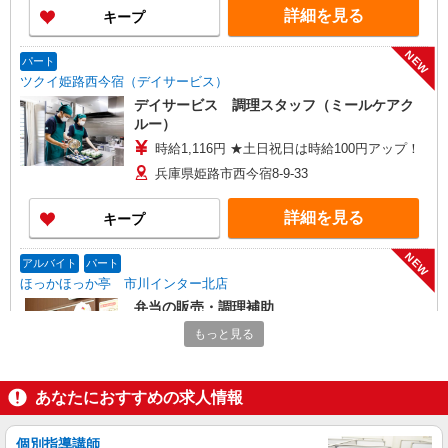
詳細を見る
キープ
NEW
パート
ツクイ姫路西今宿（デイサービス）
デイサービス 調理スタッフ（ミールケアク
ルー）
時給1,116円 ★土日祝日は時給100円アップ！
兵庫県姫路市西今宿8-9-33
詳細を見る
キープ
NEW
アルバイト
パート
ほっかほっか亭 市川インター北店
弁当の販売・調理補助
一般の方 日・祝日１，１６０円 平日
もっと見る
１，１３０円 高校生の方 日・祝日１，１５０
円 平日１，１２０円
ほっかほっか亭 市川インター北店 兵庫県姫
路市南条２－１１３
あなたにおすすめの求人情報
詳細を見る
キープ
個別指導講師