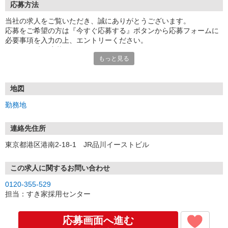
応募方法
当社の求人をご覧いただき、誠にありがとうございます。
応募をご希望の方は『今すぐ応募する』ボタンから応募フォームに
必要事項を入力の上、エントリーください。
☆★☆24時間応募OK！☆★☆
もっと見る
・・・お願い・・・
応募の際は、連絡先に「携帯電話のアドレス」や「携帯電話の番
号」など
地図
普段つながりやすい連絡先を入力してください。
勤務地
連絡先住所
東京都港区港南2-18-1 JR品川イーストビル
この求人に関するお問い合わせ
0120-355-529
担当：すき家採用センター
応募画面へ進む