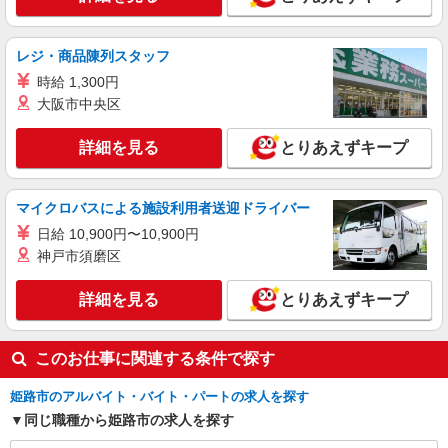
詳細を見る
キープ
レジ・商品陳列スタッフ
アルバイト
パート
時給 1,300円
ケンタッキーフライドチキン 姫路土山店
大阪市中央区
カウンター・キッチンスタッフ ＜優先募集日
時＞土日祝 17:00〜21:00
詳細を見る
とりあえずキープ
時給1180円
兵庫県姫路市土山1-6-20
マイクロバスによる施設利用者送迎ドライバー
日給 10,900円〜10,900円
詳細を見る
キープ
神戸市須磨区
アルバイト
パート
詳細を見る
とりあえずキープ
ケンタッキーフライドチキン 姫路リバーシティ店
カウンター・キッチンスタッフ ＜優先募集日
時＞土日祝 フルタイム
このお仕事に関連する条件で探す
時給1180円 ＜高校生＞時給1150円
兵庫県姫路市飾磨区細江2560
姫路市のアルバイト・バイト・パートの求人を探す
同じ職種から姫路市の求人を探す
詳細を見る
キープ