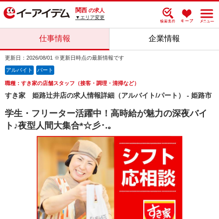
関西
の求人
▼エリア変更
仕事情報
企業情報
更新日：2026/08/01 ※更新日時点の最新情報です
アルバイト
パート
職種：すき家の店舗スタッフ（接客・調理・清掃など）
すき家 姫路辻井店の求人情報詳細（アルバイト/パート） - 姫路市
学生・フリーター活躍中！高時給が魅力の深夜バイ
ト♪夜型人間大集合*☆彡･.｡