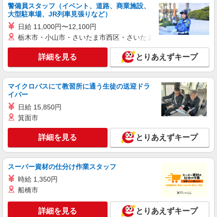
ケンタッキーフライドチキン 姫路南店
警備員スタッフ（イベント、道路、商業施設、
カウンター・キッチンスタッフ ＜優先募集日
大型駐車場、JR列車見張りなど）
時＞平日（月〜金） 11:00〜17:00
日給 11,000円〜12,100円
時給1180円 ＜高校生＞時給1130円
栃木市・小山市・さいたま市西区・さいたま市岩槻区・久喜市・
兵庫県姫路市飾磨区三宅1-3
詳細を見る
とりあえずキープ
詳細を見る
キープ
マイクロバスにて教習所に通う生徒の送迎ドラ
アルバイト
パート
イバー
ケンタッキーフライドチキン 姫路土山店
日給 15,850円
カウンター・キッチンスタッフ ＜優先募集日
箕面市
時＞土日祝 17:00〜21:00
時給1180円
詳細を見る
とりあえずキープ
兵庫県姫路市土山1-6-20
詳細を見る
キープ
スーパー資材の仕分け作業スタッフ
時給 1,350円
アルバイト
パート
船橋市
ケンタッキーフライドチキン 姫路南店
カウンター・キッチンスタッフ ＜優先募集日
詳細を見る
とりあえずキープ