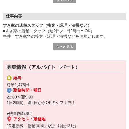
≪ 働くメリットいっぱい ≫
■髪型・髪色自由
オシャレを捨てる必要はありません！
仕事内容
■給与前払い可
すき家の店舗スタッフ（接客・調理・清掃など）
急な出費も安心♪
■すき家の店舗スタッフ（週2日／1日2時間〜OK）
■社員登用あり
牛丼・すき家での接客・調理・清掃などをお願いします。
将来を考えている方は必見です。
もっと見る
具体的には・・・
なか卯、かつ庵、ココス、ジョリーパスタ、ビッグボーイ、華屋
お客様をきれいなお店でお迎え！
与兵衛、オリーブの丘、焼肉いちばんなどを経営しているゼンシ
おいしい牛丼を！
ョーグループ！
あなたの笑顔で！
その中のひとつ『すき家』でお仕事しませんか？
募集情報（アルバイト・パート）
すばやく提供！
給与
他にも、食材の調整や金銭管理、新しく入社したクルーの研修など
時給1,475円
様々なお仕事があります。
勤務時間・曜日
セルフオーダー、セルフ会計で、現金の受け渡しはほとんどありま
せん。※一部店舗を除く
22:00〜翌5:00
取り間違いもなく安心でスムーズ♪
1日2時間、週2日からOKのシフト制！
マニュアルも用意していますので飲食店が初めての方でも大丈夫！
●扶養内勤務可
もちろん先輩クルーがしっかり教えてくれるので安心してくださ
アクセス・勤務地
い。
JR姫新線「播磨高岡」駅より徒歩21分