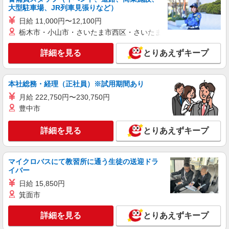
大阪府堺市美原区 ＊車・バイク通勤OK
大型駐車場、JR列車見張りなど）
日給 11,000円〜12,100円
詳細を見る
キープ
栃木市・小山市・さいたま市西区・さいたま市岩槻区・久喜市・
詳細を見る
とりあえずキープ
アルバイト
正社員
契約社員
派遣社員
戦力エージェント株式会社
製造補助
本社総務・経理（正社員）※試用期間あり
時給1550円 ＋交通費規定支給 ＋残業手当 ＋
月給 222,750円〜230,750円
家族手当(世帯主・配偶者・子ども) ★基本月収
例：255,750円 （時給1,550円×7時間30分×月22日
豊中市
大阪府堺市美原区
勤務の場合） ※ここに交通費、残業手当、家族手
当などがプラス！ ☆勤務後すぐに受け取れる前払
詳細を見る
とりあえずキープ
詳細を見る
キープ
い制度完備！
派遣社員
マイクロバスにて教習所に通う生徒の送迎ドラ
株式会社テクノ・サービス/お仕事No/0836195
イバー
検査・データ入力
日給 15,850円
時給1300円交通費全額支給
箕面市
大阪府堺市美原区 ＊車・バイク通勤OK
詳細を見る
とりあえずキープ
詳細を見る
キープ