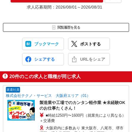
★入社前に配属先が決定する場合もございます。
求人応募期間：2026/08/01～2026/08/31
いずれの場合も、入社された時点で給与が発生します。（当社規
定あり）
▼面接地▼
閲覧履歴を見る
株式会社テクノ・サービス 堺営業所
〒590-0075 大阪府堺市堺区南花田口町2-3-20 三共堺東ビル4階
ブックマーク
ポストする
シェアする
URLをシェア
20
件のこの求人と職種が同じ求人
派遣社員
株式会社テクノ・サービス 大阪府エリア（01）
製造業や工場でのカンタン軽作業 ★未経験OK
のお仕事たくさん！
■時給1250円〜1600円（就業先により異なる）
＋交通費
大阪府内に多数あり 東大阪市、八尾市、堺市