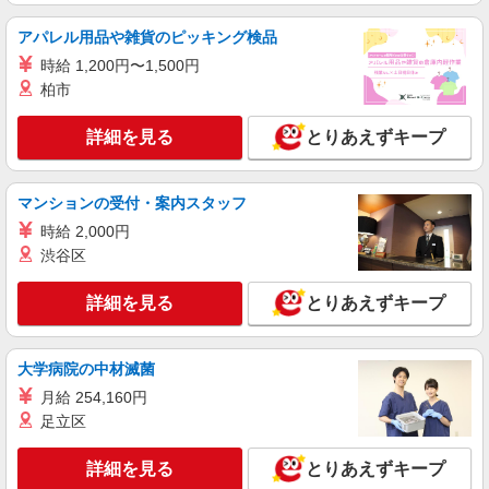
アパレル用品や雑貨のピッキング検品
派遣社員
時給 1,200円〜1,500円
株式会社テクノ・サービス/お仕事No/0908782
柏市
機械オペレーター
時給1300円交通費全額支給
詳細を見る
とりあえずキープ
大阪府堺市美原区 ＊車・バイク通勤OK
詳細を見る
キープ
マンションの受付・案内スタッフ
時給 2,000円
派遣社員
紹介予定派遣
渋谷区
戦力エージェント株式会社
消火器製造の機械オペレーター
詳細を見る
とりあえずキープ
時給1530円 ＋交通費規定支給 ＋家族手当（世
帯主・配偶者・子ども） ★基本月収例：249,000
円 （時給1,530円×実働7時間45分×月21日勤務の
大学病院の中材滅菌
大阪府堺市美原区
場合） ※ここに交通費、家族手当や残業手当など
月給 254,160円
もプラスされます！ ☆勤務後、スグに受け取れる
詳細を見る
キープ
前払い制度完備！
足立区
派遣社員
詳細を見る
とりあえずキープ
株式会社ケイエムシー