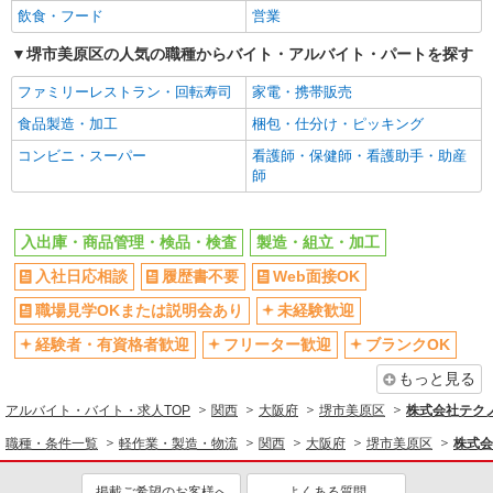
飲食・フード
営業
堺市美原区の人気の職種からバイト・アルバイト・パートを探す
ファミリーレストラン・回転寿司
家電・携帯販売
食品製造・加工
梱包・仕分け・ピッキング
コンビニ・スーパー
看護師・保健師・看護助手・助産
師
入出庫・商品管理・検品・検査
製造・組立・加工
入社日応相談
履歴書不要
Web面接OK
職場見学OKまたは説明会あり
未経験歓迎
経験者・有資格者歓迎
フリーター歓迎
ブランクOK
もっと見る
アルバイト・バイト・求人TOP
関西
大阪府
堺市美原区
株式会社テク
職種・条件一覧
軽作業・製造・物流
関西
大阪府
堺市美原区
株式会
掲載ご希望のお客様へ
よくある質問