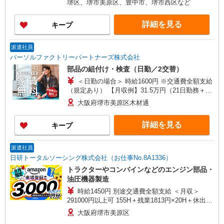
堺区、堺市美原区、豊中市、堺市西区など
詳細を見る
キープ
派遣社員
パーソルファクトリーパートナーズ株式会社
部品の組付け・検査（日勤／2交替）
＜日勤の場合＞ 時給1600円 ※交通費全額支給
（規定あり） 【月収例】31.5万円（21日勤務＋残
業20h＋休出1日） ＜2交替の場合＞ 基本時給1600
大阪府堺市美原区木材通
円・深夜時給2000円 ※交通費全額支給（規定あ
り） 【月収例】33.8万円（21日勤務＋残業20h＋
詳細を見る
キープ
深夜57.5h＋休出1日）
派遣社員
日研トータルソーシング株式会社（お仕事No.8A1336）
トラクターやコンバインなどのエンジン部品・
油圧機器製造
時給1450円 別途交通費全額支給 ＜月収＞
291000円以上可 155H＋残業1813円×20H＋休出
1813円×7.75H＋深夜363円×46.5H
大阪府堺市美原区