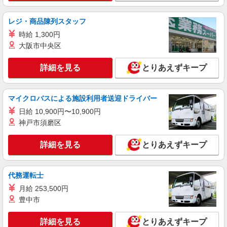
ベアリング製造スタッフ
レジ・商品陳列スタッフ
時給1,300円〜1,625円（経験・能力による）
★稼働分前払いOK!!★ ※日払いOK 【月収例】
時給 1,300円
（月22日勤務／残業20時間） ※①10日／②7日／
大阪市中央区
大阪府堺市美原区木材通 ★車・バイク・自転
③5日勤務 ・基本給：213,980円 ・稼働手当：
車通勤OK★
18,460円 ・深夜手当：13,292円 ・残業手当：
詳細を見る
とりあえずキープ
32,500円 月収27万8,000円以上可能！ ＼今月
詳細を見る
キープ
入社限定！／ ★ずっと続く！稼働手当あり★ 1時
間ごと＋100円支給 ※残業時も対象 ※入社後は退
職までずっと継続！ さらに、生産状況に応じて 勤
マイクロバスによる施設利用者送迎ドライバー
派遣社員
続年数 × 1万円の「生産協力金」を支給！
パーソルファクトリーパートナーズ株式会社
日給 10,900円〜10,900円
神戸市須磨区
組立・材料供給・検査など（日勤）
時給1600円 ※交通費全額支給（規定あり）
詳細を見る
【月収例】31.5万円（21日勤務＋残業20h＋休出1
とりあえずキープ
日）
大阪府堺市美原区木材通
代務運転士
詳細を見る
キープ
月給 253,500円
豊中市
詳細を見る
とりあえずキープ