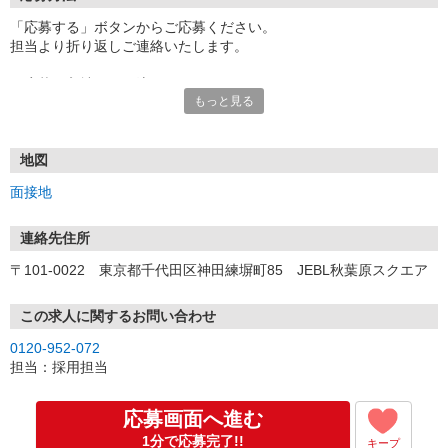
「応募する」ボタンからご応募ください。
担当より折り返しご連絡いたします。
≪応募〜入社までの流れ≫
もっと見る
▼書類選考（最短翌営業日）
*応募時にいただいた内容で書類選考させていただきます。
▼面接（最短翌営業日、30分程度）
*来社面接またはオンライン面接が可能です。
地図
*面接時、履歴書・職務経歴書の提出は不要です。
面接地
（応募情報不足の場合は、履歴書・職務経歴書を頂くケースがあ
ります。）
▼内定（面接後、最短翌営業日）
連絡先住所
*当社より内定通知をお送りします。
〒101-0022 東京都千代田区神田練塀町85 JEBL秋葉原スクエア
*内定にご承諾いただけましたら、採用決定となります。
▼入社（毎月1日、16日 ※休日の場合は後倒し）
*当社の正社員としてご入社いただきます。
この求人に関するお問い合わせ
*辞令の授与、オリエンテーションをお受けいただきます。
0120-952-072
▼配属先の決定（★）
担当：採用担当
*当社が配属先を決定します。
*配属先を実際にご確認いただき、最終確定します。
▼就業開始
応募画面へ進む
*配属先にて、当社の派遣スタッフとしてご就業いただきます。
1分で応募完了!!
キープ