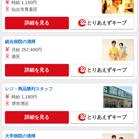
時給 1,150円
時給1,400円 【月収例】235,200円（月21日就
仙台市青葉区
業・残業なしの場合） ★交通費規定支給
大阪府堺市美原区 ★車通勤可 車・バイク・自
詳細を見る
とりあえずキープ
転車通勤OK
詳細を見る
キープ
総合病院の清掃
月給 257,400円
派遣社員
港区
パーソルフィールドスタッフ株式会社 西日本コーディネートセンタ
ー（K）
詳細を見る
とりあえずキープ
コーティング前の吹き付け研磨＆テープ貼り
時給1,500円 月収例：225,000円（20日就業の
場合） ★交通費規定支給
レジ・商品陳列スタッフ
大阪府堺市美原区 ★車通勤可 駐車場無料（敷
時給 1,180円
地外）
堺市堺区
詳細を見る
キープ
詳細を見る
とりあえずキープ
派遣社員
株式会社テクノ・サービス/お仕事No/0905949
大学病院の清掃