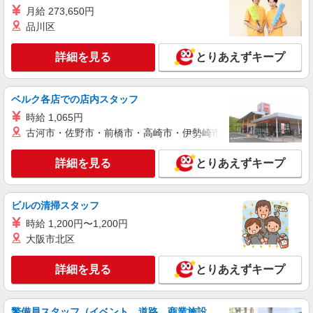
機械オペレーター
月給 273,650円
時給1300円交通費全額支給
品川区
大阪府堺市美原区 ＊車・バイク通勤OK
詳細を見る
とりあえずキープ
詳細を見る
キープ
ベルク各店での店内スタッフ
アルバイト
正社員
契約社員
派遣社員
戦力エージェント株式会社
時給 1,065円
古河市・佐野市・前橋市・高崎市・伊勢崎市・太田市・館林市・
倉庫内作業
時給1400円 ＋交通費規定支給 ＋残業手当 ＋
詳細を見る
とりあえずキープ
家族手当(世帯主・配偶者・子ども) ☆②基本月収
例：246,400円 （時給1400円×8時間×月22日勤務
①大阪府堺市西区築港新町 ②大阪府堺市美原
の場合） ※ここに交通費、残業手当、家族手当が
区小寺
つきます！ ☆勤務後、スグに受け取れる前払い完
ビルの清掃スタッフ
備！
時給 1,200円〜1,200円
詳細を見る
キープ
大阪市北区
派遣社員
詳細を見る
とりあえずキープ
株式会社テクノ・サービス/お仕事No/0896723
修理メンテナンス
時給1300円交通費全額支給
警備員スタッフ（イベント、道路、商業施設、