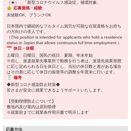
（★）…「新型コロナウイルス感染症」補償対象。
応募資格・経験
未経験OK、ブランクOK
日本国内で継続的なフルタイム就労が可能な在留資格をお持ち
の方向けの求人です。
（This position is intended for applicants who hold a residence
status in Japan that allows continuous full time employment.）
休日・休暇
土曜日、日曜日、国民の祝日、夏期、年末年始
※但し、派遣就業先事業所で勤務を行う者は、派遣先就業形態
に応じ定められる日を休日とし、当社の休日数と差がある場合
はその差に応じて休日の振替等の調整を年度末に行います。
備考
◆新型コロナ感染防止対策◆
皆さまが安全に就業できるようサポートいたします。
【受動喫煙防止について】
敷地内及び屋内は原則禁煙
※就業前までに就業条件明示書で明示します
応募方法