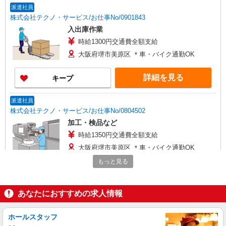
派遣社員
株式会社テクノ・サービス/お仕事No/0901843
入出庫作業
時給1300円交通費全額支給
大阪府堺市美原区 ＊車・バイク通勤OK
詳細を見る
キープ
派遣社員
株式会社テクノ・サービス/お仕事No/0804502
加工・検品など
時給1350円交通費全額支給
大阪府堺市美原区 ＊車・バイク通勤OK
もっと見る
詳細を見る
キープ
あなたにおすすめの求人情報
派遣社員
パーソルフィールドスタッフ株式会社 西日本コーディネートセンタ
ー（K）
ホールスタッフ
アルミ加工業務