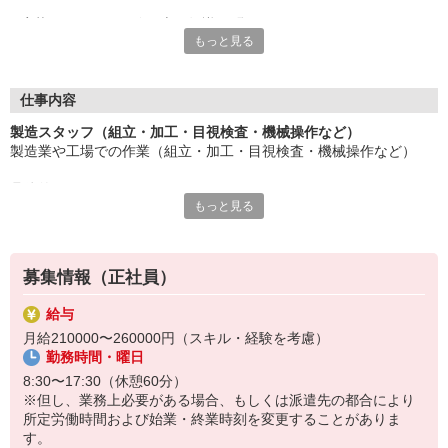
応募にあたり、経験や専門知識は問いません。
もっと見る
約束を守ること、きちんと連絡をすること、前向きに仕事へ取り
組むこと。
そんな姿勢を大切にできる方を歓迎します。
また、勤務時間やシフトなど柔軟に対応いただける方は、ご紹介
仕事内容
できるお仕事の幅も広がります。
製造スタッフ（組立・加工・目視検査・機械操作など）
製造業や工場での作業（組立・加工・目視検査・機械操作など）
長く働きたい――
その想いを、ここで実現しませんか？
具体的には・・・
製造業で正社員としてキャリアを築きたい方、ぜひご応募くださ
もっと見る
製品に不備がないか目視チェック
い。
部品を機械にセットしてボタン操作などなど
複雑な作業や力仕事はほとんどなく覚えやすいものばかり！
募集情報（正社員）
未経験の方もすぐに慣れていただけると思います。
給与
※当社（株）テクノ・サービスに正社員採用の上で、派遣就業先事
月給210000〜260000円（スキル・経験を考慮）
業所へ派遣となります。
勤務時間・曜日
8:30〜17:30（休憩60分）
※但し、業務上必要がある場合、もしくは派遣先の都合により
所定労働時間および始業・終業時刻を変更することがありま
す。