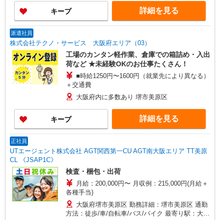
詳細を見る
キープ
派遣社員
株式会社テクノ・サービス 大阪府エリア（03）
工場のカンタン軽作業、倉庫での箱詰め・入出
荷など ★未経験OKのお仕事たくさん！
■時給1250円〜1600円（就業先により異なる）
＋交通費
大阪府内に多数あり 堺市美原区
詳細を見る
キープ
正社員
UTエージェント株式会社 AGT関西第一CU AGT南大阪エリア TT美原
CL 《JSAP1C》
検査・梱包・出荷
月給：200,000円〜 月収例：215,000円(月給＋
各種手当)
大阪府堺市美原区 勤務詳細：堺市美原区 通勤
方法：徒歩/車/自転車/バス/バイク 最寄り駅：大阪