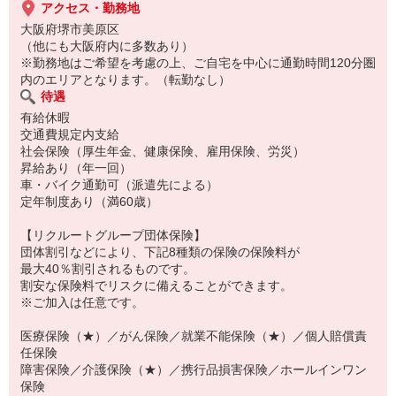
アクセス・勤務地
大阪府堺市美原区
（他にも大阪府内に多数あり）
※勤務地はご希望を考慮の上、ご自宅を中心に通勤時間120分圏
内のエリアとなります。（転勤なし）
待遇
有給休暇
交通費規定内支給
社会保険（厚生年金、健康保険、雇用保険、労災）
昇給あり（年一回）
車・バイク通勤可（派遣先による）
定年制度あり（満60歳）
【リクルートグループ団体保険】
団体割引などにより、下記8種類の保険の保険料が
最大40％割引されるものです。
割安な保険料でリスクに備えることができます。
※ご加入は任意です。
医療保険（★）／がん保険／就業不能保険（★）／個人賠償責
任保険
障害保険／介護保険（★）／携行品損害保険／ホールインワン
保険