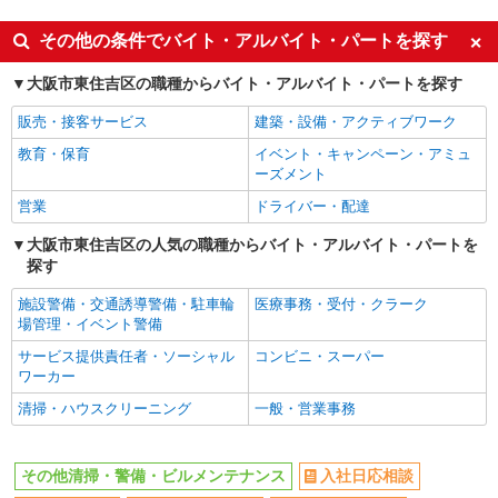
同じ特徴から針中野駅の求人を探す
その他の条件でバイト・アルバイト・パートを探す
入社日応相談
未経験歓迎
大阪市東住吉区の職種からバイト・アルバイト・パートを探す
主婦・主夫歓迎
フリーター歓迎
販売・接客サービス
建築・設備・アクティブワーク
学歴不問
ブランクOK
教育・保育
イベント・キャンペーン・アミュ
ミドル（40代～）活躍中
エルダー（50代～）活躍中
ーズメント
シニア（60代～）活躍中
上場企業・上場企業のグループ会
営業
ドライバー・配達
社
大阪市東住吉区の人気の職種からバイト・アルバイト・パートを
扶養内勤務OK
副業・WワークOK
探す
交通費支給
社会保険あり
施設警備・交通誘導警備・駐車輪
医療事務・受付・クラーク
制服貸与
研修制度あり
場管理・イベント警備
サービス提供責任者・ソーシャル
コンビニ・スーパー
同じ職種から求人を探す
ワーカー
清掃・警備・ビルメンテナンス・設備管理
清掃・ハウスクリーニング
一般・営業事務
同じ特徴から求人を探す
未経験歓迎
ミドル（40代～）活躍中
その他清掃・警備・ビルメンテナンス
入社日応相談