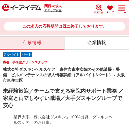
関西
の求人
▼エリア変更
この求人の応募期間は既に終了しております。
仕事情報
企業情報
アルバイト
パート
職種：手術室クリーンスタッフ
株式会社ダスキンヘルスケア 東住吉森本病院のその他清掃・警
備・ビルメンテナンスの求人情報詳細（アルバイト/パート） - 大阪
市東住吉区
未経験歓迎／チームで支える病院内サポート業務 ／
家庭と両立しやすい職場／大手ダスキングループで
安心
業界大手「株式会社ダスキン」100%出資「ダスキンヘ
ルスケア」のお仕事。