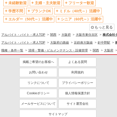
上場企業・上場企業のグループ会
扶養内勤務OK
未経験歓迎
主婦・主夫歓迎
フリーター歓迎
社
学歴不問
ブランクOK
ミドル（40代～）活躍中
副業・WワークOK
交通費支給
エルダー（50代～）活躍中
シニア（60代～）活躍中
社会保険あり
もっと見る
アルバイト・バイト・求人TOP
関西
大阪府
大阪市東住吉区
株式会社
アルバイト・バイト・求人TOP
大阪府の路線
近鉄南大阪線
針中野駅
職種・条件一覧
清掃・警備・ビルメンテナンス・設備管理
関西
大阪府
掲載ご希望のお客様へ
よくある質問
お問い合わせ
利用規約
リンクについて
プライバシーポリシー
Cookieポリシー
個人情報保護方針
メールサービスについて
サイト運営会社
サイトマップ