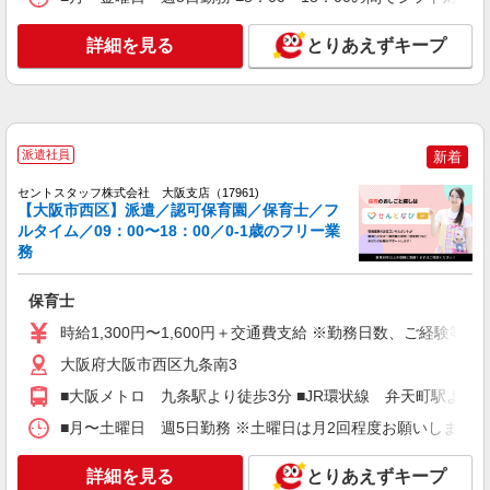
時給 1,200円 〜 1,300円 ※給与幅は経験・能
力により考慮 交通費あり／全額支給 経験によって
詳細を見る
とりあえずキープ
変わります☆
■京町堀西船場保育園（私立認可保育園） 大阪
府大阪市西区京町堀11819
詳細を見る
キープ
派遣社員
新着
派遣社員
紹介予定派遣
セントスタッフ株式会社 大阪支店（17961)
ベルサンテスタッフ株式会社 大阪本社
【大阪市西区】派遣／認可保育園／保育士／フ
保育士/通勤便利 駅チカ 17時退勤
ルタイム／09：00〜18：00／0-1歳のフリー業
務
時給1600円＋交通費別途全額支給
大阪府大阪市西区にある私立認可保育園
保育士
時給1,300円〜1,600円＋交通費支給 ※勤務日数、ご経験等
詳細を見る
キープ
大阪府大阪市西区九条南3
派遣社員
■大阪メトロ 九条駅より徒歩3分 ■JR環状線 弁天町駅より徒
株式会社ブレイブ（マイナビグループ）/MD27
■月〜土曜日 週5日勤務 ※土曜日は月2回程度お願いします！ ■
保育士（要資格） ◆保育園、学童施設、企業
内保育室など多数あり
詳細を見る
とりあえずキープ
時給1,300円〜1,500円＋交通費 ※給与幅は経