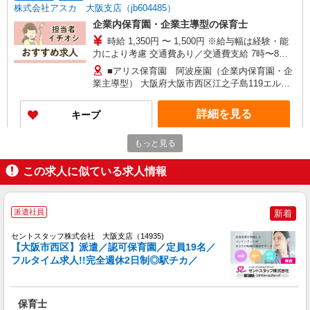
株式会社アスカ 大阪支店（jb604485）
企業内保育園・企業主導型の保育士
時給 1,350円 〜 1,500円 ※給与幅は経験・能
力により考慮 交通費あり／交通費支給 7時〜8
時、18時〜20時の時間は時給＋100円！
■アリス保育園 阿波座園（企業内保育園・企
業主導型） 大阪府大阪市西区江之子島119エルベ
ロワイヤル161F
詳細を見る
キープ
もっと見る
アルバイト
パート
株式会社アスカ 大阪支店（jb662187）
この求人に似ている求人情報
企業内保育園・企業主導型の保育補助
時給 1,250円 〜 1,400円 ※給与幅は経験・能
力により考慮 交通費あり／交通費支給 7時〜8
派遣社員
新着
時、18時〜20時の時間は時給＋100円！
■アリス保育園 阿波座園（企業内保育園・企
業主導型） 大阪府大阪市西区江之子島119エルベ
セントスタッフ株式会社 大阪支店（14935)
【大阪市西区】派遣／認可保育園／定員19名／
ロワイヤル161F
フルタイム求人!!完全週休2日制◎駅チカ／
詳細を見る
キープ
派遣社員
紹介予定派遣
保育士