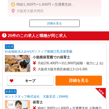
時給1,300円〜1,600円＋交通費支給
※勤務日数、ご経験等により考慮
大阪府大阪市西区
※給与幅は経験・能力による
詳細を見る
ID：AE0519338737
20
件のこの求人と職種が同じ求人
掲載期間終了
正社員
社会福祉法人みやび/ソフィア南堀江乳児保育園
小規模保育園での保育士
月給235,400円〜311,800円(経験・能力による)
大阪府大阪市西区南堀江3-13-5-305
詳細を見る
キープ
NEW
派遣社員
セントスタッフ株式会社 大阪支店（16444)
保育士
時給1,300円〜1,600円＋交通費支給 ※勤務日