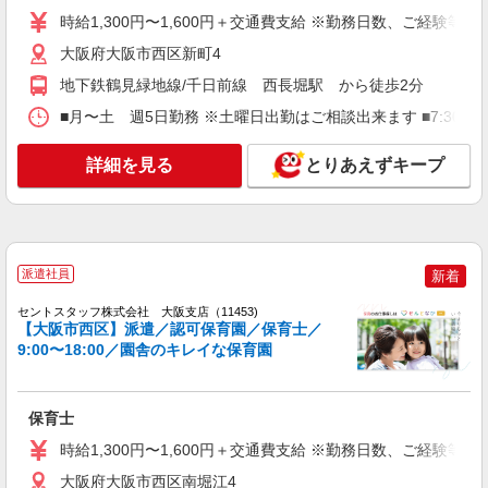
ベルサンテスタッフ株式会社 大阪本社
時給1,300円〜1,600円＋交通費支給 ※勤務日数、ご経験等
保育教諭/阿波座駅 9時〜17時 土日祝休み
担当制保育 残業なし
大阪府大阪市西区新町4
【時給】1,420円〜 ・交通費全額支給 （車通
地下鉄鶴見緑地線/千日前線 西長堀駅 から徒歩2分
勤の場合も駐車場代・ガソリン代は弊社負担） ・
各種保険完備 ・昇給あり
■月〜土 週5日勤務 ※土曜日出勤はご相談出来ます ■7:30〜1
大阪府大阪市西区にある認定こども園
詳細を見る
とりあえずキープ
詳細を見る
キープ
派遣社員
紹介予定派遣
ベルサンテスタッフ株式会社 大阪本社
保育士/駅チカ 9時〜18時まで・残業なし 土
派遣社員
新着
日祝休み 完全サポート業務
セントスタッフ株式会社 大阪支店（11453)
【時給】1,550円〜＋交通費別途全額支給 ・交
【大阪市西区】派遣／認可保育園／保育士／
通費全額支給 （車通勤の場合も駐車場代・ガソリ
9:00〜18:00／園舎のキレイな保育園
ン代は弊社負担） ・各種保険完備 ・昇給あり
大阪府大阪市西区にある私立認可保育園
詳細を見る
キープ
保育士
時給1,300円〜1,600円＋交通費支給 ※勤務日数、ご経験等
派遣社員
株式会社アスカ 大阪支店（jb662777）
大阪府大阪市西区南堀江4