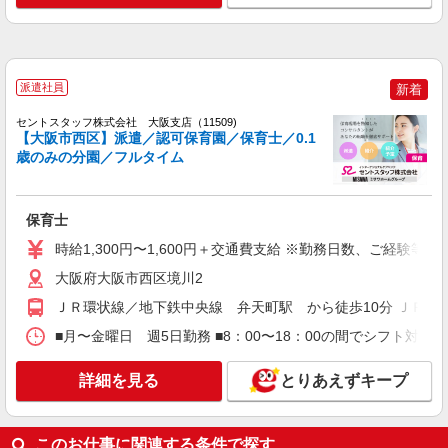
験・能力による ◆支払い方法 ＊日払い・週払い可
◆交通費：別途全額支給 ※当社規定あり
大阪府大阪市西区 【最寄駅】 ◆各線「阿波座
駅」 ◆各線「西長堀駅」 ◆大阪メトロ長堀鶴見緑
地線「ドーム前千代崎駅」 ★その他、近隣に多数
勤務地あります！
派遣社員
新着
詳細を見る
キープ
セントスタッフ株式会社 大阪支店（11509)
【大阪市西区】派遣／認可保育園／保育士／0.1
派遣社員
紹介予定派遣
歳のみの分園／フルタイム
ベルサンテ株式会社 大阪本社
保育士/土曜日 週1日 隔週OK 補助業務
ダブルワーク
保育士
［時給］ 1,500円〜1,700円 ・交通費全額支給
（車通勤の場合も駐車場代・ガソリン代は弊社負
時給1,300円〜1,600円＋交通費支給 ※勤務日数、ご経験等
担） ・各種保険完備 ・昇給あり
大阪府大阪市西区の保育施設 （認可保育園・
大阪府大阪市西区境川2
認定こども園・幼稚園・小規模保育園・企業内保
ＪＲ環状線／地下鉄中央線 弁天町駅 から徒歩10分 ＪＲ・
育所など）
詳細を見る
キープ
■月〜金曜日 週5日勤務 ■8：00〜18：00の間でシフト対応 
派遣社員
紹介予定派遣
詳細を見る
とりあえずキープ
ベルサンテ株式会社 大阪本社
保育士/扶養内 早朝/延長 シフト相談OK
残業なし 資格必須
このお仕事に関連する条件で探す