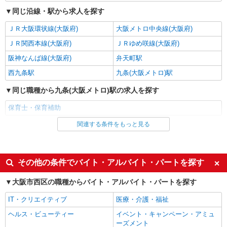
同じ沿線・駅から求人を探す
ＪＲ大阪環状線(大阪府)
大阪メトロ中央線(大阪府)
ＪＲ関西本線(大阪府)
ＪＲゆめ咲線(大阪府)
阪神なんば線(大阪府)
弁天町駅
西九条駅
九条(大阪メトロ)駅
同じ職種から九条(大阪メトロ)駅の求人を探す
保育士・保育補助
関連する条件をもっと見る
同じ雇用形態から九条(大阪メトロ)駅の求人を探す
派遣社員
同じ特徴から九条(大阪メトロ)駅の求人を探す
その他の条件でバイト・アルバイト・パートを探す
ミドル（40代～）活躍中
エルダー（50代～）活躍中
大阪市西区の職種からバイト・アルバイト・パートを探す
昇給あり
フルタイム歓迎
IT・クリエイティブ
医療・介護・福祉
オープニングスタッフ
禁煙・分煙
ヘルス・ビューティー
イベント・キャンペーン・アミュ
駅直結・駅チカ
交通費支給
ーズメント