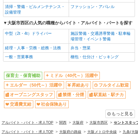
社会保険あり
産休・育休取得実績あり
清掃・警備・ビルメンテナンス・
ファッション・アパレル
設備管理
退職金・財形貯蓄制度あり
研修制度あり
大阪市西区の人気の職種からバイト・アルバイト・パートを探す
昼
中型（2t・4t）ドライバー
施設警備・交通誘導警備・駐車輪
同じ職種から求人を探す
場管理・イベント警備
教育・保育
経理・人事・労務・総務・法務
弁当・惣菜
保育士・保育補助
一般・営業事務
梱包・仕分け・ピッキング
同じ特徴から求人を探す
保育士・保育補助
ミドル（40代～）活躍中
ミドル（40代～）活躍中
オープニングスタッフ
交通費支給
社会保険あり
エルダー（50代～）活躍中
昇給あり
フルタイム歓迎
産休・育休取得実績あり
オープニングスタッフ
禁煙・分煙
駅直結・駅チカ
交通費支給
社会保険あり
もっと見る
アルバイト・バイト・求人TOP
関西
大阪府
大阪市西区
セントスタッフ
アルバイト・バイト・求人TOP
大阪府の路線
大阪メトロ中央線
九条(大