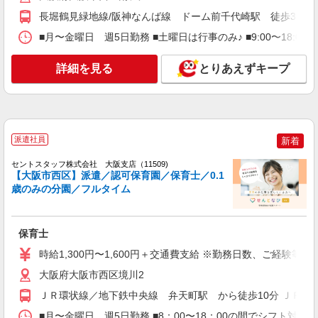
企業内保育園・企業主導型の保育士
長堀鶴見緑地線/阪神なんば線 ドーム前千代崎駅 徒歩3分 長
時給 1,650円 交通費あり／全額支給
■月〜金曜日 週5日勤務 ■土曜日は行事のみ♪ ■9:00〜18:
■ふり〜保育園 四ツ橋園（企業内保育園・企
業主導型） 大阪府大阪市西区北堀江117四ツ橋日
詳細を見る
とりあえずキープ
生ビル101号室
詳細を見る
キープ
派遣社員
紹介予定派遣
ベルサンテ株式会社 大阪本社
派遣社員
新着
保育士/時給1400円 夕方短時間 ピアノ・書
セントスタッフ株式会社 大阪支店（11509)
類なし 正職員のサポート
【大阪市西区】派遣／認可保育園／保育士／0.1
【時給】1,400円〜＋交通費別途全額支給 ・交
歳のみの分園／フルタイム
通費全額支給 （車通勤の場合も駐車場代・ガソリ
ン代は弊社負担） ・各種保険完備 ・昇給あり
大阪府大阪市西区にある私立認可保育園
保育士
詳細を見る
キープ
時給1,300円〜1,600円＋交通費支給 ※勤務日数、ご経験等
大阪府大阪市西区境川2
アルバイト
パート
株式会社アスカ 大阪支店（jb619860）
ＪＲ環状線／地下鉄中央線 弁天町駅 から徒歩10分 ＪＲ・
私立認可保育園の保育士
■月〜金曜日 週5日勤務 ■8：00〜18：00の間でシフト対応 