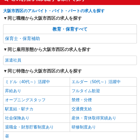
［時給］ 1,300円〜1,500円 ・交通費全額支給
大阪市西区のアルバイト・バイト・パートの求人を探す
（車通勤の場合も駐車場代・ガソリン代は弊社負
担） ・各種保険完備 ・昇給あり
同じ職種から大阪市西区の求人を探す
大阪府大阪市西区の保育施設 （認可保育園・
認定こども園・幼稚園・小規模保育園・企業内保
教育・保育すべて
育所など）
詳細を見る
保育士・保育補助
キープ
同じ雇用形態から大阪市西区の求人を探す
派遣社員
紹介予定派遣
ベルサンテスタッフ株式会社 大阪本社
派遣社員
派遣保育士/担任業務なし 土日祝休み フル
同じ特徴から大阪市西区の求人を探す
タイム 社保完備
［時給］ 1,500円〜1,700円 ・交通費全額支給
ミドル（40代～）活躍中
エルダー（50代～）活躍中
（車通勤の場合も駐車場代・ガソリン代は弊社負
昇給あり
フルタイム歓迎
担） ・各種保険完備 ・昇給あり ※上記の【時
大阪府大阪市西区の保育施設 （認可保育園・
給】は、原則週30時間以上勤務の場合となりま
認定こども園・幼稚園・小規模保育園・企業内保
オープニングスタッフ
禁煙・分煙
す。
育所など）
駅直結・駅チカ
交通費支給
詳細を見る
キープ
社会保険あり
産休・育休取得実績あり
退職金・財形貯蓄制度あり
研修制度あり
昼