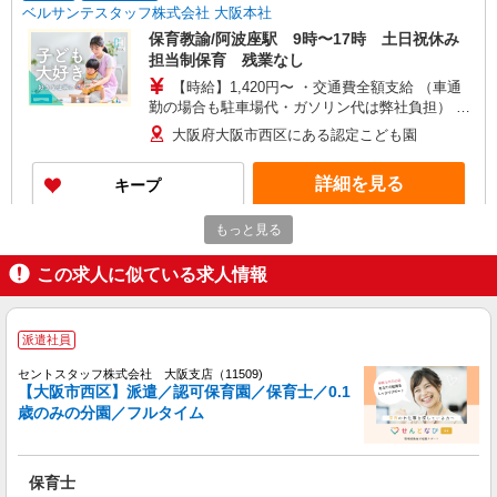
ベルサンテスタッフ株式会社 大阪本社
保育教諭/阿波座駅 9時〜17時 土日祝休み
担当制保育 残業なし
【時給】1,420円〜 ・交通費全額支給 （車通
勤の場合も駐車場代・ガソリン代は弊社負担） ・
各種保険完備 ・昇給あり
大阪府大阪市西区にある認定こども園
詳細を見る
キープ
もっと見る
派遣社員
紹介予定派遣
ベルサンテスタッフ株式会社 大阪本社
この求人に似ている求人情報
保育士/駅チカ 9時〜18時まで・残業なし 土
日祝休み 完全サポート業務
【時給】1,550円〜＋交通費別途全額支給 ・交
派遣社員
通費全額支給 （車通勤の場合も駐車場代・ガソリ
ン代は弊社負担） ・各種保険完備 ・昇給あり
セントスタッフ株式会社 大阪支店（11509)
大阪府大阪市西区にある私立認可保育園
【大阪市西区】派遣／認可保育園／保育士／0.1
歳のみの分園／フルタイム
詳細を見る
キープ
派遣社員
保育士