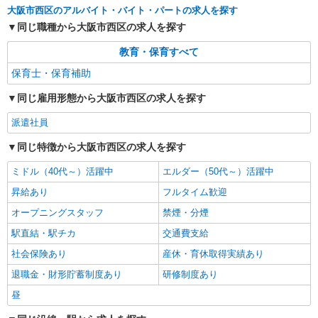
大阪市西区のアルバイト・バイト・パートの求人を探す
［時給］ 1,400円〜1,600円 ・交通費全額支給
（車通勤の場合も駐車場代・ガソリン代は弊社負
同じ職種から大阪市西区の求人を探す
担） ・各種保険完備 ・昇給あり
大阪府大阪市西区の保育施設 （認可保育園・
教育・保育すべて
認定こども園・幼稚園・小規模保育園・企業内保
育所など）
保育士・保育補助
詳細を見る
キープ
同じ雇用形態から大阪市西区の求人を探す
派遣社員
紹介予定派遣
派遣社員
ベルサンテ株式会社 大阪本社
同じ特徴から大阪市西区の求人を探す
保育士/扶養内 早朝/延長 シフト相談OK
残業なし 資格必須
ミドル（40代～）活躍中
エルダー（50代～）活躍中
［時給］ 1,300円〜1,500円 ・交通費全額支給
昇給あり
フルタイム歓迎
（車通勤の場合も駐車場代・ガソリン代は弊社負
担） ・各種保険完備 ・昇給あり
大阪府大阪市西区の保育施設 （認可保育園・
オープニングスタッフ
禁煙・分煙
認定こども園・幼稚園・小規模保育園・企業内保
駅直結・駅チカ
交通費支給
育所など）
社会保険あり
産休・育休取得実績あり
詳細を見る
キープ
退職金・財形貯蓄制度あり
研修制度あり
昼