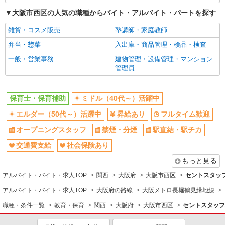
退職金・財形貯蓄制度あり
研修制度あり
大阪市西区の人気の職種からバイト・アルバイト・パートを探す
昼
雑貨・コスメ販売
塾講師・家庭教師
同じ職種から求人を探す
弁当・惣菜
入出庫・商品管理・検品・検査
教育・保育
一般・営業事務
建物管理・設備管理・マンション
管理員
保育士・保育補助
同じ特徴から求人を探す
保育士・保育補助
ミドル（40代～）活躍中
ミドル（40代～）活躍中
オープニングスタッフ
エルダー（50代～）活躍中
昇給あり
フルタイム歓迎
交通費支給
社会保険あり
オープニングスタッフ
禁煙・分煙
駅直結・駅チカ
産休・育休取得実績あり
交通費支給
社会保険あり
もっと見る
アルバイト・バイト・求人TOP
関西
大阪府
大阪市西区
セントスタッフ
アルバイト・バイト・求人TOP
大阪府の路線
大阪メトロ長堀鶴見緑地線
職種・条件一覧
教育・保育
関西
大阪府
大阪市西区
セントスタッフ