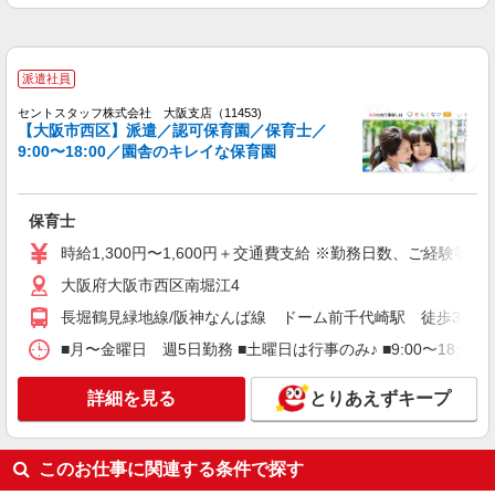
験・能力による ◆支払い方法 ＊日払い・週払い可
◆交通費：別途全額支給 ※当社規定あり
大阪府大阪市西区 【最寄駅】 ◆各線「阿波座
駅」 ◆各線「西長堀駅」 ◆大阪メトロ長堀鶴見緑
地線「ドーム前千代崎駅」 ★その他、近隣に多数
派遣社員
勤務地あります！
詳細を見る
キープ
セントスタッフ株式会社 大阪支店（11453)
【大阪市西区】派遣／認可保育園／保育士／
9:00〜18:00／園舎のキレイな保育園
派遣社員
紹介予定派遣
ベルサンテ株式会社 大阪本社
保育士/土曜日 週1日 隔週OK 補助業務
保育士
ダブルワーク
［時給］ 1,500円〜1,700円 ・交通費全額支給
時給1,300円〜1,600円＋交通費支給 ※勤務日数、ご経験等
（車通勤の場合も駐車場代・ガソリン代は弊社負
大阪府大阪市西区南堀江4
担） ・各種保険完備 ・昇給あり
大阪府大阪市西区の保育施設 （認可保育園・
長堀鶴見緑地線/阪神なんば線 ドーム前千代崎駅 徒歩3分 長
認定こども園・幼稚園・小規模保育園・企業内保
育所など）
■月〜金曜日 週5日勤務 ■土曜日は行事のみ♪ ■9:00〜18:
詳細を見る
キープ
詳細を見る
とりあえずキープ
派遣社員
紹介予定派遣
ベルサンテ株式会社 大阪本社
保育教諭/扶養内 短時間 シフト相談OK 残
このお仕事に関連する条件で探す
業なし 資格必須