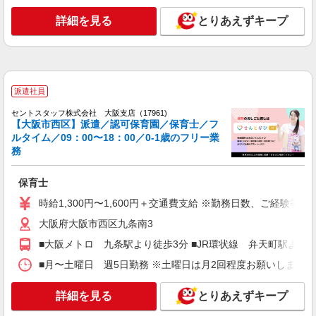
時給1600円＋交通費別途全額支給
詳細を見る
とりあえずキープ
大阪府大阪市西区にある私立認可保育園
詳細を見る
キープ
派遣社員
派遣社員
紹介予定派遣
ベルサンテ株式会社 大阪本社
セントスタッフ株式会社 大阪支店（17961)
保育士/時給1400円 夕方短時間 ピアノ・書
【大阪市西区】派遣／認可保育園／保育士／フ
類なし 正職員のサポート
ルタイム／09：00〜18：00／0-1歳のフリー業
務
【時給】1,400円〜＋交通費別途全額支給 ・交
通費全額支給 （車通勤の場合も駐車場代・ガソリ
ン代は弊社負担） ・各種保険完備 ・昇給あり
保育士
大阪府大阪市西区にある私立認可保育園
時給1,300円〜1,600円＋交通費支給 ※勤務日数、ご経験等
詳細を見る
キープ
大阪府大阪市西区九条南3
■大阪メトロ 九条駅より徒歩3分 ■JR環状線 弁天町駅より徒
派遣社員
株式会社ブレイブ（マイナビグループ）/MD27
■月〜土曜日 週5日勤務 ※土曜日は月2回程度お願いします！ ■
保育士（要資格） ◆保育園、学童施設、企業
内保育室など多数あり
詳細を見る
とりあえずキープ
時給1,300円〜1,500円＋交通費 ※給与幅は経