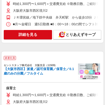
株式会社アスカ 大阪支店（jb662777）
時給1,300円〜1,600円＋交通費支給 ※勤務日数、ご経験等
企業内保育園・企業主導型の保育士
大阪府大阪市西区境川2
時給 1,650円 交通費あり／全額支給
ＪＲ環状線／地下鉄中央線 弁天町駅 から徒歩10分 ＪＲ・
■ふり〜保育園 四ツ橋園（企業内保育園・企
業主導型） 大阪府大阪市西区北堀江117四ツ橋日
■月〜金曜日 週5日勤務 ■8：00〜18：00の間でシフト対応 
生ビル101号室
詳細を見る
キープ
詳細を見る
とりあえずキープ
アルバイト
パート
株式会社アスカ 大阪支店（jb619860）
私立認可保育園の保育士
派遣社員
時給 1,200円 〜 1,300円 ※給与幅は経験・能
力により考慮 交通費あり／全額支給 経験によって
セントスタッフ株式会社 大阪支店（11509)
変わります☆
【大阪市西区】派遣／認可保育園／保育士／0.1
■京町堀西船場保育園（私立認可保育園） 大阪
歳のみの分園／フルタイム
府大阪市西区京町堀11819
詳細を見る
キープ
保育士
アルバイト
時給1,300円〜1,600円＋交通費支給 ※勤務日数、ご経験等
パート
株式会社アスカ 大阪支店（jb662187）
大阪府大阪市西区境川2
企業内保育園・企業主導型の保育補助