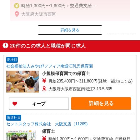
時給1,300円〜1,600円＋交通費支給
※勤務日数、ご経験等により考慮
大阪府大阪市西区
※給与幅は経験・能力による
詳細を見る
ID：AE0519338661
20
件のこの求人と職種が同じ求人
掲載期間終了
正社員
社会福祉法人みやび/ソフィア南堀江乳児保育園
小規模保育園での保育士
月給235,400円〜311,800円(経験・能力による)
大阪府大阪市西区南堀江3-13-5-305
詳細を見る
キープ
派遣社員
セントスタッフ株式会社 大阪支店（11269)
保育士
時給1,300円〜1,600円＋交通費支給 ※勤務日