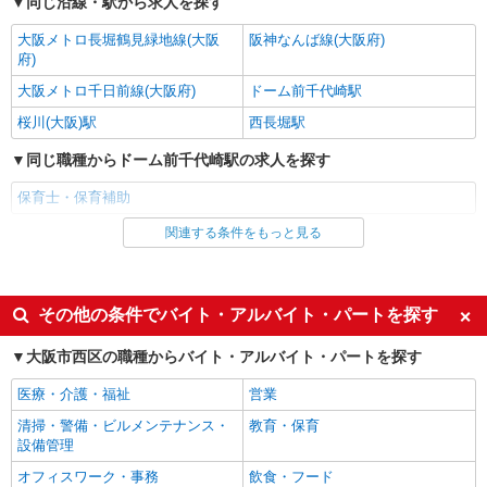
同じ沿線・駅から求人を探す
大阪メトロ長堀鶴見緑地線(大阪
阪神なんば線(大阪府)
府)
大阪メトロ千日前線(大阪府)
ドーム前千代崎駅
桜川(大阪)駅
西長堀駅
同じ職種からドーム前千代崎駅の求人を探す
保育士・保育補助
関連する条件をもっと見る
同じ雇用形態からドーム前千代崎駅の求人を探す
派遣社員
同じ特徴からドーム前千代崎駅の求人を探す
その他の条件でバイト・アルバイト・パートを探す
ミドル（40代～）活躍中
エルダー（50代～）活躍中
大阪市西区の職種からバイト・アルバイト・パートを探す
昇給あり
フルタイム歓迎
医療・介護・福祉
営業
オープニングスタッフ
禁煙・分煙
清掃・警備・ビルメンテナンス・
教育・保育
駅直結・駅チカ
交通費支給
設備管理
社会保険あり
産休・育休取得実績あり
オフィスワーク・事務
飲食・フード