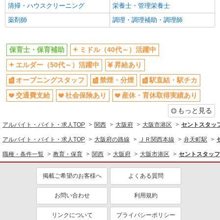
教育・保育
清掃・ハウスクリーニング
栄養士・管理栄養士
保育士・保育補助
薬剤師
調理・調理補助・調理師
同じ特徴から求人を探す
保育士・保育補助
ミドル（40代～）活躍中
ミドル（40代～）活躍中
オープニングスタッフ
エルダー（50代～）活躍中
昇給あり
交通費支給
社会保険あり
オープニングスタッフ
禁煙・分煙
駅直結・駅チカ
産休・育休取得実績あり
交通費支給
社会保険あり
産休・育休取得実績あり
もっと見る
アルバイト・バイト・求人TOP
関西
大阪府
大阪市港区
セントスタッフ
アルバイト・バイト・求人TOP
大阪府の路線
ＪＲ関西本線
弁天町駅
職種・条件一覧
教育・保育
関西
大阪府
大阪市港区
セントスタッフ
掲載ご希望のお客様へ
よくある質問
お問い合わせ
利用規約
リンクについて
プライバシーポリシー