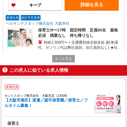
詳細を見る
キープ
派遣社員
紹介予定派遣
ベルサンテスタッフ株式会社 大阪本社
保育士/9〜17時 固定時間 定員80名 資格
必須 残業なし 持ち帰りなし
時給1,500円〜＋交通費別途全額支給 (駐車場
代、ガソリン代は弊社負担。自己負担なし) ★社会
保険完備、昇給あり
大阪府大阪市港区にある私立認可保育園
もっと見る
詳細を見る
キープ
この求人に似ている求人情報
正社員
株式会社アスカ 大阪支店（jb594470）
派遣社員
私立認可保育園の保育士
セントスタッフ株式会社 大阪支店（13028)
月給 220,000円 〜 265,000円 ※給与幅は経
【大阪市港区】派遣／認可保育園／保育士／フ
験・能力により考慮 賞与あり 交通費あり／上限
ルタイム募集！
35,000円 基本給 174,000円 （短大卒）
■安治川保育園（私立認可保育園） 大阪府大阪
180,000円（大卒） 業務手当 6,000円（2年目以降
市港区波除166
10,000円） 資格手当 7,000円 〜 9,000円 調整手当
保育士
32,000円 処遇改善手当（前年度実績：7,000円〜