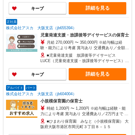
詳細を見る
キープ
正社員
株式会社アスカ 大阪支店（jb655394）
児童発達支援・放課後等デイサービスの保育士
月給 270,000円 〜 350,000円 ※給与幅は経
験・能力により考慮 賞与あり 交通費あり／全額支
給 基本給 165,000円 ＜給与詳細＞ ◎基本
■児童発達支援 放課後等デイサービス
給 165,000円〜 ◎固定残業代 40,000円 ◎
LUCE（児童発達支援・放課後等デイサービス）
処遇改善 45,000円 ◎皆勤手当 20,000円
大阪府大阪市港区市岡元町２丁目１－６第２武智
◎5年以上の実務経験がある方は300,000円スター
マンション
詳細を見る
キープ
ト◎
アルバイト
パート
株式会社アスカ 大阪支店（jb604004）
小規模保育園の保育士
時給 1,200円 〜 1,200円 ※給与幅は経験・能
力により考慮 賞与あり 交通費あり／2万円まで 経
験によって変わります！
■ひまわり保育園 みなと（小規模保育園） 大
阪府大阪市港区市岡元町３丁目８－１５