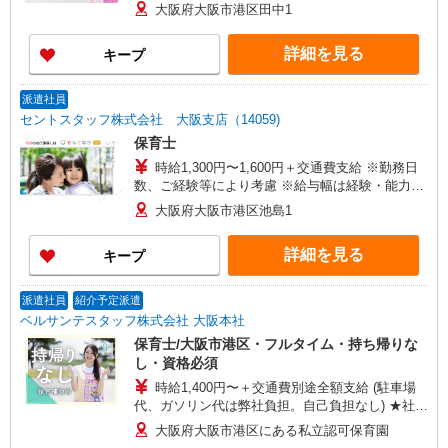
よる
大阪府大阪市港区田中1
詳細を見る
キープ
派遣社員
セントスタッフ株式会社 大阪支店（14059)
保育士
時給1,300円〜1,600円＋交通費支給 ※勤務日
数、ご経験等により考慮 ※給与幅は経験・能力に
よる
大阪府大阪市港区池島1
詳細を見る
キープ
派遣社員
紹介予定派遣
ベルサンテスタッフ株式会社 大阪本社
保育士/大阪市港区・フルタイム・持ち帰りな
し・資格必須
時給1,400円〜＋交通費別途全額支給 (駐車場
代、ガソリン代は弊社負担。自己負担なし) ★社会
保険完備、昇給あり
大阪府大阪市港区にある私立認可保育園