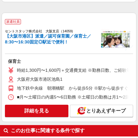
給】は、原則週30時間以上勤務の場合となりま
認定こども園・幼稚園・小規模保育園・企業内保
す。
育所など）
詳細を見る
キープ
派遣社員
派遣社員
セントスタッフ株式会社 大阪支店（14059)
【大阪市港区】派遣／認可保育園／保育士／
株式会社パソナライフケア
8:30〜16:30固定◎駅近で便利！
【時給1500円・弁天町】定員288名の認可保育
園での保育業務
時給1500円 別途交通費
保育士
大阪市港区
時給1,300円〜1,600円＋交通費支給 ※勤務日数、ご経験等
詳細を見る
大阪府大阪市港区池島1
キープ
地下鉄中央線 朝潮橋駅 から徒歩5分 ※駅から徒歩すぐ♪
パート
職業紹介
■月〜土曜日の内週5〜6日勤務 ※土曜日の勤務は月1〜2回ほど♪
社会福祉法人 淳風会
認可保育園での保育士
詳細を見る
とりあえずキープ
時給1,254円〜1,655円 （処遇改善費 55円込
み）
大阪府大阪市湊区波除5丁目4－7
このお仕事に関連する条件で探す