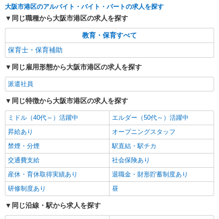
詳細を見る
キープ
大阪市港区のアルバイト・バイト・パートの求人を探す
同じ職種から大阪市港区の求人を探す
正社員
職業紹介
教育・保育すべて
社会福祉法人 淳風会
定員170名の認定こども園での保育士
保育士・保育補助
月給 219,000円〜227,000円 内訳： 基本給
同じ雇用形態から大阪市港区の求人を探す
174,000円〜180,000円 業務手当 6,000円 調整手
当：32,000円 資格手当：7,000円〜9,000円 別途処
大阪府大阪市港区波除5－4－7
派遣社員
遇改善手当あり 扶養手当・住宅手当（規定あり）
昇給：0〜2.00％/月（前年度実績） 賞与：年2回、
同じ特徴から大阪市港区の求人を探す
詳細を見る
キープ
計 4.00ヶ月分（前年度実績）
ミドル（40代～）活躍中
エルダー（50代～）活躍中
正社員
職業紹介
昇給あり
オープニングスタッフ
社会福祉法人 淳風会
禁煙・分煙
駅直結・駅チカ
定員144名の認可保育園での保育士
月給 220,000円〜227,000円 別途処遇改善手
交通費支給
社会保険あり
当：7000円〜8000円/年（前年度実績） 賞与：年2
産休・育休取得実績あり
退職金・財形貯蓄制度あり
回、計 4.00ヶ月分（前年度実績）
大阪府大阪市港区波除１丁目６－６
研修制度あり
昼
詳細を見る
キープ
同じ沿線・駅から求人を探す