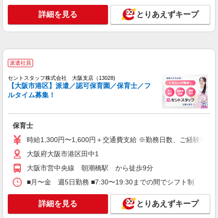
育所など）
詳細を見る
キープ
詳細を見る
とりあえずキープ
派遣社員
紹介予定派遣
ベルサンテ株式会社 大阪本社
保育教諭/扶養内 短時間 シフト相談OK 残
派遣社員
業なし 資格必須
［時給］ 1,400円〜1,600円 ・交通費全額支給
セントスタッフ株式会社 大阪支店（13028)
【大阪市港区】派遣／認可保育園／保育士／フ
（車通勤の場合も駐車場代・ガソリン代は弊社負
ルタイム募集！
担） ・各種保険完備 ・昇給あり
大阪府大阪市港区の保育施設 （認可保育園・
認定こども園・幼稚園・小規模保育園・企業内保
育所など）
保育士
詳細を見る
キープ
時給1,300円〜1,600円＋交通費支給 ※勤務日数、ご経験等
派遣社員
紹介予定派遣
大阪府大阪市港区田中1
ベルサンテスタッフ株式会社 大阪本社
大阪市営中央線 朝潮橋駅 から徒歩9分
派遣保育士/担任業務なし 土日祝休み フル
タイム 社保完備
■月〜金 週5日勤務 ■7:30〜19:30までの間でシフト制 （9
［時給］ 1,500円〜1,700円 ・交通費全額支給
（車通勤の場合も駐車場代・ガソリン代は弊社負
詳細を見る
とりあえずキープ
担） ・各種保険完備 ・昇給あり ※上記の【時
大阪府大阪市港区の保育施設 （認可保育園・