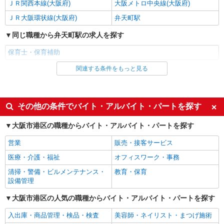
ＪＲ関西本線(大阪府)
大阪メトロ中央線(大阪府)
ＪＲ大阪環状線(大阪府)
弁天町駅
同じ職種から弁天町駅の求人を探す
保育士・保育補助
関連する条件をもっと見る
同じ雇用形態から弁天町駅の求人を探す
派遣社員
同じ特徴から弁天町駅の求人を探す
その他の条件でバイト・アルバイト・パートを探す
ミドル（40代～）活躍中
エルダー（50代～）活躍中
大阪市港区の職種からバイト・アルバイト・パートを探す
昇給あり
オープニングスタッフ
営業
販売・接客サービス
禁煙・分煙
駅直結・駅チカ
医療・介護・福祉
オフィスワーク・事務
交通費支給
社会保険あり
清掃・警備・ビルメンテナンス・
教育・保育
産休・育休取得実績あり
退職金・財形貯蓄制度あり
設備管理
研修制度あり
昼
大阪市港区の人気の職種からバイト・アルバイト・パートを探す
同じ職種から求人を探す
入出庫・商品管理・検品・検査
美容師・ネイリスト・まつげ施術