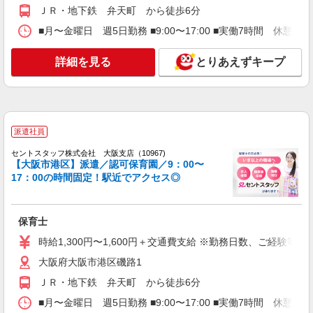
キープ
ＪＲ・地下鉄 弁天町 から徒歩6分
■月〜金曜日 週5日勤務 ■9:00〜17:00 ■実働7時間 休憩6
派遣社員
紹介予定派遣
ベルサンテ株式会社 大阪本社
詳細を見る
保育士/土曜日 週1日 隔週OK 補助業務
とりあえずキープ
ダブルワーク
［時給］ 1,500円〜1,700円 ・交通費全額支給
（車通勤の場合も駐車場代・ガソリン代は弊社負
担） ・各種保険完備 ・昇給あり
大阪府大阪市港区の保育施設 （認可保育園・
派遣社員
認定こども園・幼稚園・小規模保育園・企業内保
育所など）
セントスタッフ株式会社 大阪支店（10967)
【大阪市港区】派遣／認可保育園／9：00〜
詳細を見る
キープ
17：00の時間固定！駅近でアクセス◎
派遣社員
紹介予定派遣
ベルサンテ株式会社 大阪本社
保育士
保育士/扶養内 早朝/延長 シフト相談OK
残業なし 資格必須
時給1,300円〜1,600円＋交通費支給 ※勤務日数、ご経験等
［時給］ 1,300円〜1,500円 ・交通費全額支給
大阪府大阪市港区磯路1
（車通勤の場合も駐車場代・ガソリン代は弊社負
ＪＲ・地下鉄 弁天町 から徒歩6分
担） ・各種保険完備 ・昇給あり
大阪府大阪市港区の保育施設 （認可保育園・
認定こども園・幼稚園・小規模保育園・企業内保
■月〜金曜日 週5日勤務 ■9:00〜17:00 ■実働7時間 休憩6