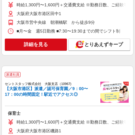
詳細を見る
キープ
8,000円）
時給1,300円〜1,600円＋交通費支給 ※勤務日数、ご経験等
大阪府大阪市港区田中1
派遣社員
株式会社ブレイブ（マイナビグループ）/MD27
大阪市営中央線 朝潮橋駅 から徒歩9分
保育士（要資格） ◆保育園、学童施設、企業
■月〜金 週5日勤務 ■7:30〜19:30までの間でシフト制 （9
内保育室など多数あり
時給1,300円〜1,500円＋交通費 ※給与幅は経
詳細を見る
とりあえずキープ
験・能力による ◆支払い方法 ＊日払い・週払い可
◆交通費：別途全額支給 ※当社規定あり
大阪府大阪市港区 【最寄駅】 ◆各線「弁天町
駅」 ◆大阪メトロ中央線「朝潮橋駅」 ◆大阪メト
ロ中央線「大阪港駅」 ★その他、近隣に多数勤務
地あります！
詳細を見る
キープ
派遣社員
セントスタッフ株式会社 大阪支店（10967)
アルバイト
パート
【大阪市港区】派遣／認可保育園／9：00〜
株式会社トラストグロース西日本 大阪本社
17：00の時間固定！駅近でアクセス◎
保育園内での保育業務（資格必須）
【時給】1,180円〜 ●交通費支給あり ※経験・
保育士
資格により考慮いたします！
大阪府大阪市港区
時給1,300円〜1,600円＋交通費支給 ※勤務日数、ご経験等
大阪府大阪市港区磯路1
詳細を見る