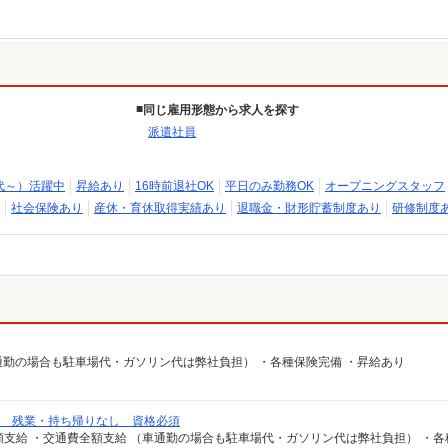
同じ雇用形態から求人を探す
派遣社員
代～）活躍中
昇給あり
16時前退社OK
平日のみ勤務OK
オープニングスタッフ
社会保険あり
産休・育休取得実績あり
退職金・財形貯蓄制度あり
研修制度
（車通勤の場合も駐車場代・ガソリン代は弊社負担） ・各種保険完備 ・昇給あり
み 残業・持ち帰りなし 資格必須