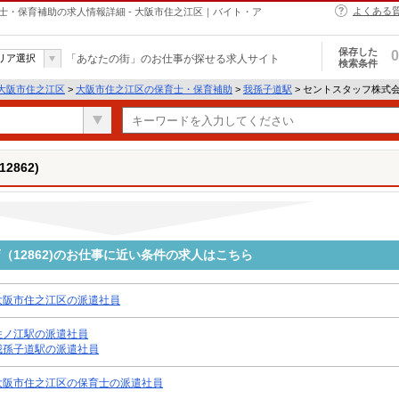
よくある
育士・保育補助の求人情報詳細 - 大阪市住之江区｜バイト・ア
保存した
0
リア選択
「あなたの街」のお仕事が探せる求人サイト
検索条件
大阪市住之江区
>
大阪市住之江区の保育士・保育補助
>
我孫子道駅
> セントスタッフ株式会
862)
12862)のお仕事に近い条件の求人はこちら
大阪市住之江区の派遣社員
住ノ江駅の派遣社員
我孫子道駅の派遣社員
大阪市住之江区の保育士の派遣社員