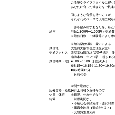
ご希望やライフスタイルに寄り
あなたに合った働き方をご提案
同じような背景を持つ方々が、
それぞれのペースで現場に戻ら
一歩を踏み出すあなたを、私た
給与
時給1,300円〜1,600円＋交通
※勤務日数、ご経験等により考
※給与幅は経験・能力による
勤務地
大阪府大阪市住之江区安立4
交通アクセス
阪堺電軌阪堺線 我孫子道駅 徒
南海本線 住ノ江駅 徒歩10
勤務時間・曜日
■8:00〜16:00【日勤のみ】
※8:15〜16:15や11:30〜19:
■実7時間15分
休憩45分
時間外勤務なし
応募資格・経験
保育士資格をお持ちの方
休日・休暇
土日祝、年末年始など
待遇
・試用期間なし
・各種社会保険完備（週20時間
・退職金制度（勤続3年以上）
・交通費別途支給