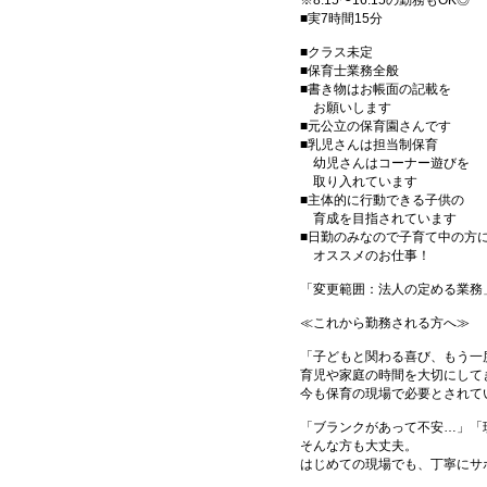
※8:15〜16:15の勤務もOK◎
■実7時間15分
■クラス未定
■保育士業務全般
■書き物はお帳面の記載を
お願いします
■元公立の保育園さんです
■乳児さんは担当制保育
幼児さんはコーナー遊びを
取り入れています
■主体的に行動できる子供の
育成を目指されています
■日勤のみなので子育て中の方
オススメのお仕事！
「変更範囲：法人の定める業務
≪これから勤務される方へ≫
「子どもと関わる喜び、もう一
育児や家庭の時間を大切にして
今も保育の現場で必要とされて
「ブランクがあって不安…」「
そんな方も大丈夫。
はじめての現場でも、丁寧にサ