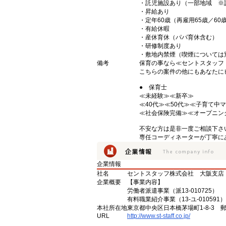
・託児施設あり（一部地域 ※
・昇給あり
・定年60歳（再雇用65歳／6
・有給休暇
・産休育休（パパ育休含む）
・研修制度あり
・敷地内禁煙（喫煙については
備考
保育の事なら≪セントスタッフ
こちらの案件の他にもあなたにピ
● 保育士
≪未経験≫≪新卒≫ →
≪40代≫≪50代≫≪子育て
≪社会保険完備≫≪オープニン
不安な方は是非一度ご相談下さい
専任コーディネーターが丁寧に
企業情報
社名
セントスタッフ株式会社 大阪支店
企業概要
【事業内容】
労働者派遣事業（派13-010725）
有料職業紹介事業（13-ユ-010591）
本社所在地
東京都中央区日本橋茅場町1-8-3 
URL
http://www.st-staff.co.jp/