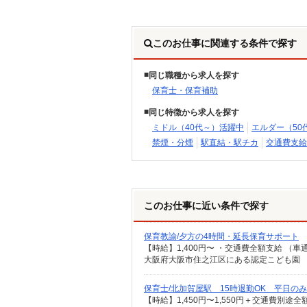
このお仕事に関連する条件で探す
同じ職種から求人を探す
保育士・保育補助
同じ特徴から求人を探す
ミドル（40代～）活躍中
エルダー（50
禁煙・分煙
駅直結・駅チカ
交通費支給
このお仕事に近い条件で探す
保育教諭/夕方の4時間・延長保育サポート
【時給】1,400円〜 ・交通費全額支給 
大阪府大阪市住之江区にある認定こども園
保育士/北加賀屋駅 15時退勤OK 平日の