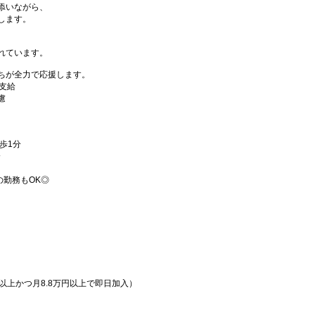
添いながら、
します。
れています。
ちが全力で応援します。
費支給
慮
歩1分
分
30の勤務もOK◎
以上かつ月8.8万円以上で即日加入）