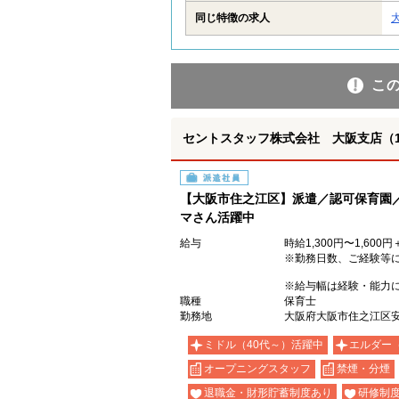
同じ特徴の求人
こ
セントスタッフ株式会社 大阪支店（12
派遣社員
【大阪市住之江区】派遣／認可保育園
マさん活躍中
給与
時給1,300円〜1,60
※勤務日数、ご経験等
※給与幅は経験・能力
職種
保育士
勤務地
大阪府大阪市住之江区安
ミドル（40代～）活躍中
エルダー
オープニングスタッフ
禁煙・分煙
退職金・財形貯蓄制度あり
研修制