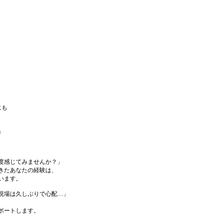
にも
」
度感じてみませんか？」
きたあなたの経験は、
います。
現場は久しぶりで心配…」
ポートします。