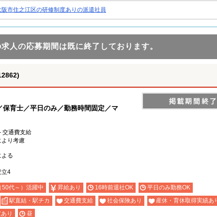
大阪市住之江区の研修制度ありの派遣社員
の求人の応募期間は既に終了しております。
862)
／保育士／平日のみ／勤務時間固定／マ
0円＋交通費支給
により考慮
による
立4
（50代～）活躍中
昇給あり
16時前退社OK
平日のみ勤務OK
駅直結・駅チカ
交通費支給
社会保険あり
産休・育休取得実績あ
度あり
昼