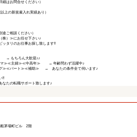
詳細はお問合せください）
0歳以上の新規雇入れ実績あり）
別途ご相談ください）
（株）≫にお任せ下さい♪
ッタリのお仕事お探し致します!!
 もちろん大歓迎♪♪
中ママ≫≪主婦≫≪中高年≫ → 年齢問わず活躍中♪
グ≫≪パート≫≪補助≫ → あなたの条件全て伺います♪
!!
あなたの転職サポート致します♪
郵船茅場町ビル 2階