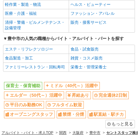
負担なし) ★社会保険完備、昇給あり
軽作業・製造・物流
ヘルス・ビューティー
大阪府豊中市にある私立認可保育園
医療・介護・福祉
ファッション・アパレル
詳細を見る
キープ
清掃・警備・ビルメンテナンス・
販売・接客サービス
設備管理
派遣社員
紹介予定派遣
豊中市の人気の職種からバイト・アルバイト・パートを探す
ベルサンテ株式会社 大阪本社
保育教諭/夕方短時間 週2日〜相談OK 副業
エステ・リフレクソロジー
食品・試食販売
可
食品製造・加工
雑貨・コスメ販売
【時給】1,300円〜1,350円＋交通費別途全額支
給 ・交通費全額支給 （車通勤の場合も駐車場代・
ファミリーレストラン・回転寿司
栄養士・管理栄養士
ガソリン代は弊社負担） ・各種保険完備 ・昇給あ
大阪府豊中市にある認定こども園
り
保育士・保育補助
ミドル（40代～）活躍中
詳細を見る
キープ
エルダー（50代～）活躍中
昇給あり
完全週休2日制
派遣社員
紹介予定派遣
平日のみ勤務OK
フルタイム歓迎
ベルサンテスタッフ株式会社 大阪本社
オープニングスタッフ
禁煙・分煙
駅直結・駅チカ
保育教諭/豊中駅 9〜15時 平日のみ 幼児担
当 資格必須
もっと見る
時給1,500円〜 ★交通費全額支給 (駐車場代、
アルバイト・バイト・求人TOP
関西
大阪府
豊中市
セントスタッフ株式
ガソリン代は弊社負担。自己負担なし) ★社会保険