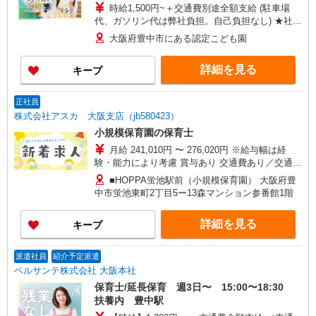
時給1,500円~＋交通費別途全額支給 (駐車場
代、ガソリン代は弊社負担。自己負担なし) ★社会
保険完備、昇給あり
大阪府豊中市にある認定こども園
詳細を見る
キープ
正社員
株式会社アスカ 大阪支店（jb580423）
小規模保育園の保育士
月給 241,010円 〜 276,020円 ※給与幅は経
験・能力により考慮 賞与あり 交通費あり／交通費
支給（上限3万8千円） 基本給 180,010円
■HOPPA蛍池駅前（小規模保育園） 大阪府豊
〜210,000円 別途手当 ・認可園手当
中市蛍池東町2丁目5ー13森マンション参番館1階
保育士￥5,000 ・処遇改善Ⅱ 保育士￥0〜
40,000 ・処遇改善Ⅲ 保育士￥9,000〜12,000
詳細を見る
キープ
・役職手当5,000〜40,000円（役職についた場合
のみ）
派遣社員
紹介予定派遣
ベルサンテ株式会社 大阪本社
保育士/延長保育 週3日〜 15:00〜18:30
扶養内 豊中駅