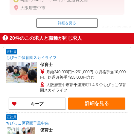
※勤務日数、ご経験等により考慮
大阪府豊中市
※給与幅は経験・能力による
詳細を見る
ID：AE0519338658
20
件のこの求人と職種が同じ求人
掲載期間終了
正社員
ちびっこ保育園スカイライフ
保育士
月給240,000円〜261,000円 ◇資格手当10,000
円、処遇改善手当55,000円含む
大阪府豊中市新千里東町1-4-3 ◇ちびっこ保育
園スカイライフ
詳細を見る
キープ
正社員
ちびっこ保育園千里中央
保育士