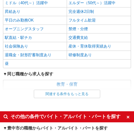
給 ・交通費全額支給 （車通勤の場合も駐車場代・
ミドル（40代～）活躍中
エルダー（50代～）活躍中
ガソリン代は弊社負担） ・各種保険完備 ・昇給あ
大阪府豊中市にある私立認可保育園
昇給あり
完全週休2日制
り
平日のみ勤務OK
フルタイム歓迎
詳細を見る
キープ
オープニングスタッフ
禁煙・分煙
正社員
駅直結・駅チカ
交通費支給
株式会社アスカ 大阪支店（jb650576）
社会保険あり
産休・育休取得実績あり
児童発達支援施設の保育士
退職金・財形貯蓄制度あり
研修制度あり
月給 240,000円 〜 300,000円 ※給与幅は経
験・能力により考慮 賞与あり 交通費あり／上限の
昼
規定あり 基本給 17万3,000円 資格手当 3万円
■コペルプラス 千里中央教室（児童発達支援
ベースアップ 9,000円 固定残業代 1万8,000 円
同じ職種から求人を探す
施設） 大阪府豊中市上新田22450上新田メディカ
土日出勤手当 1万円＊全日出勤の場合のみ ＊研
ルブリッジ2階
修期間中は時給制になります ＊昇給あり！
教育・保育
詳細を見る
キープ
保育士・保育補助
関連する条件をもっと見る
派遣社員
紹介予定派遣
同じ特徴から求人を探す
ベルサンテ株式会社 大阪本社
保育士/週3日〜 短時間勤務 早朝・延長 扶
ミドル（40代～）活躍中
オープニングスタッフ
その他の条件でバイト・アルバイト・パートを探す
養内 副業OK 駅チカ園
交通費支給
社会保険あり
時給1,300円〜＋交通費別途全額支給 ★交通費
豊中市の職種からバイト・アルバイト・パートを探す
産休・育休取得実績あり
全額支給 (駐車場代、ガソリン代は弊社負担。自己