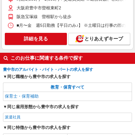
勤の場合も駐車場代・ガソリン代は弊社負担） ・
大阪府豊中市曽根東町2
各種保険完備 ・昇給あり
大阪府豊中市にある私立認可保育園
阪急宝塚線 曽根駅から徒歩
詳細を見る
キープ
■月〜金 週5日勤務【平日のみ♪】 ※土曜日は行事の際のみ出
派遣社員
紹介予定派遣
詳細を見る
とりあえずキープ
ベルサンテスタッフ株式会社 大阪本社
保育教諭/補助業務 午前勤務 時間相談可
土日祝休み 庄内駅徒歩10分
このお仕事に関連する条件で探す
【時給】1,550円〜1,650円＋交通費別途全額支
豊中市のアルバイト・バイト・パートの求人を探す
給 ・交通費全額支給 （車通勤の場合も駐車場代・
ガソリン代は弊社負担） ・各種保険完備 ・昇給あ
同じ職種から豊中市の求人を探す
大阪府豊中市にある認定こども園
り
教育・保育すべて
詳細を見る
キープ
保育士・保育補助
派遣社員
紹介予定派遣
同じ雇用形態から豊中市の求人を探す
ベルサンテスタッフ株式会社 大阪本社
派遣社員
保育士/駅チカ 小規模園 9時〜15時など 残
業なし 保育補助 資格必須
同じ特徴から豊中市の求人を探す
【時給】1,600円〜1,650円＋交通費別途全額支