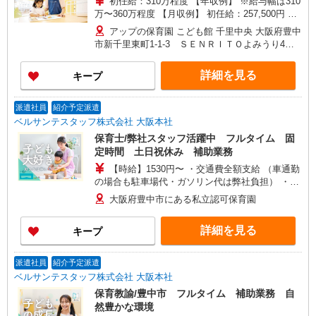
初任給：310万程度 【年収例】 ※給与幅は310
万〜360万程度 【月収例】 初任給：257,500円 月
給250,000円＋処遇改善手当Ⅲ7,500円 ＝月収
アップの保育園 こども館 千里中央 大阪府豊中
257,500円！ ※給与幅は257,500円〜300,000円程
市新千里東町1-1-3 ＳＥＮＲＩＴＯよみうり4Ｆ
度 ☆採用お祝い金進呈！ 本採用後に15万円、勤
(勤務地)
務１年でさらに15万円で最大30万円支給！ ※こち
詳細を見る
キープ
らのサイトからのお申込みに限ります。 ◆交通費
交通費（1ヶ月分の定期代を実費で支給）
派遣社員
紹介予定派遣
ベルサンテスタッフ株式会社 大阪本社
保育士/弊社スタッフ活躍中 フルタイム 固
定時間 土日祝休み 補助業務
【時給】1530円〜 ・交通費全額支給 （車通勤
の場合も駐車場代・ガソリン代は弊社負担） ・各
種保険完備 ・昇給あり
大阪府豊中市にある私立認可保育園
詳細を見る
キープ
派遣社員
紹介予定派遣
ベルサンテスタッフ株式会社 大阪本社
保育教諭/豊中市 フルタイム 補助業務 自
然豊かな環境