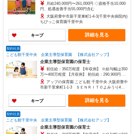
月給240,000円〜261,000円 ◇資格手当10,000
円、処遇改善手当55,000円含む
大阪府豊中市新千里東町1-4-3(千里中央病院内)
ちびっこ保育園千里中央
詳細を見る
キープ
契約社員
こども館千里中央 企業主導型保育園 【株式会社アップ】
企業主導型保育園の保育士
初任給：350万程度 【年収例】 ※給与幅は350
万〜400万程度 【月収例】 初任給：290,900円 月
給262,500円＋クラス担任(処遇改善手当Ⅰ)20,900
アップの保育園 こども館 千里中央 大阪府豊中
円＋処遇改善手当Ⅲ7,500円 ＝月収290,900円！ ※
市新千里東町1-1-3 ＳＥＮＲＩＴＯよみうり4Ｆ
給与幅は290,900円〜330,000円程度 ☆採用お祝い
(勤務地)
金進呈！ 本採用後に15万円、勤務１年でさらに15
詳細を見る
キープ
万円で最大30万円支給！ ※こちらのサイトからの
お申込みに限ります。 ◆交通費 交通費（1ヶ月分
の定期代を実費で支給）
契約社員
こども館千里中央 企業主導型保育園 【株式会社アップ】
企業主導型保育園の保育士