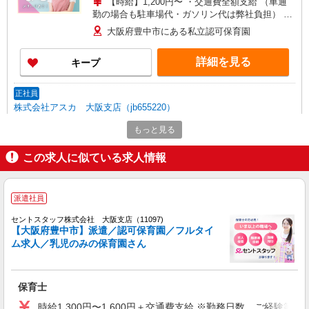
【時給】1,200円〜 ・交通費全額支給 （車通
勤の場合も駐車場代・ガソリン代は弊社負担） ・
各種保険完備 ・昇給あり
大阪府豊中市にある私立認可保育園
詳細を見る
キープ
正社員
株式会社アスカ 大阪支店（jb655220）
私立認可保育園の保育士
もっと見る
月給 235,000円 〜 300,000円 ※給与幅は経
験・能力により考慮 賞与あり 交通費あり／全額支
この求人に似ている求人情報
給あり 基本給：170,000円〜 資格手当：10,000円
■聖愛クロス保育園 宮山町（私立認可保育
調整手当：10,000円〜40,000円 処遇改善手当：
園） 大阪府豊中市宮山町1丁目1545 駐車場あり
20,000円〜40,000円 ※雇用開始から半年間は契約
派遣社員
社員の月給は 225,000円となります。
詳細を見る
キープ
セントスタッフ株式会社 大阪支店（11097)
【大阪府豊中市】派遣／認可保育園／フルタイ
ム求人／乳児のみの保育園さん
派遣社員
紹介予定派遣
ベルサンテスタッフ株式会社 大阪本社
保育士/フルタイムで時間相談OK 土日祝休
保育士
み 乳児保育 少人数
【時給】1,500円〜 ・交通費全額支給 （車通
時給1,300円〜1,600円＋交通費支給 ※勤務日数、ご経験等