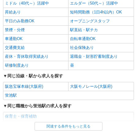
ミドル（40代～）活躍中
エルダー（50代～）活躍中
月給253,100円〜260,600円 ※見込年収
3,669,950円からとモチベーションアップ！ 【内
昇給あり
短時間勤務（1日4h以内）OK
訳】 ・基本給215,000円〜222,500円 ・特別手当
大阪府豊中市中桜塚2-29-31
平日のみ勤務OK
オープニングスタッフ
5,000円〜5,000円 ・処遇改善加算手当23,100円〜
23,100円 ・時差勤務手当10,000円〜10,000円 【そ
禁煙・分煙
駅直結・駅チカ
詳細を見る
キープ
の他の手当】 ・時間外手当（発生した場合） ・キ
車通勤OK
自転車通勤OK
ャリアアップ手当（研修やキャリアに応じて5,000
円〜39,000円）
派遣社員
交通費支給
社会保険あり
セントスタッフ株式会社 大阪支店（10315)
産休・育休取得実績あり
退職金・財形貯蓄制度あり
保育士
研修制度あり
昼
時給1,300円〜1,600円＋交通費支給 ※勤務日
数、ご経験等により考慮 ※給与幅は経験・能力に
同じ沿線・駅から求人を探す
よる
大阪府豊中市庄内幸町5
阪急宝塚本線(大阪府)
大阪モノレール(大阪府)
詳細を見る
キープ
蛍池駅
同じ職種から蛍池駅の求人を探す
派遣社員
セントスタッフ株式会社 大阪支店（13045)
保育士・保育補助
保育士
関連する条件をもっと見る
同じ雇用形態から蛍池駅の求人を探す
時給1,300円〜1,600円＋交通費支給 ※勤務日
数、ご経験等により考慮 ※給与幅は経験・能力に