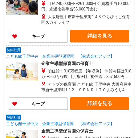
月給240,000円〜261,000円 ◇資格手当10,000
円、処遇改善手当55,000円含む
大阪府豊中市新千里東町1-4-3 ◇ちびっこ保育
園スカイライフ
詳細を見る
キープ
契約社員
こども館千里中央 企業主導型保育園 【株式会社アップ】
企業主導型保育園の保育士
初任給：310万程度 【年収例】 ※給与幅は310
万〜360万程度 【月収例】 初任給：257,500円 月
給250,000円＋処遇改善手当Ⅲ7,500円 ＝月収
アップの保育園 こども館 千里中央 大阪府豊中
257,500円！ ※給与幅は257,500円〜300,000円程
市新千里東町1-1-3 ＳＥＮＲＩＴＯよみうり4Ｆ
度 ☆採用お祝い金進呈！ 本採用後に15万円、勤
(勤務地)
務１年でさらに15万円で最大30万円支給！ ※こち
詳細を見る
キープ
らのサイトからのお申込みに限ります。 ◆交通費
交通費（1ヶ月分の定期代を実費で支給）
契約社員
こども館千里中央 企業主導型保育園 【株式会社アップ】
企業主導型保育園の保育士