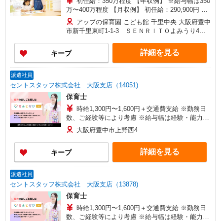
初任給：350万程度 【年収例】 ※給与幅は350
万〜400万程度 【月収例】 初任給：290,900円 月
給262,500円＋クラス担任(処遇改善手当Ⅰ)20,900
アップの保育園 こども館 千里中央 大阪府豊中
円＋処遇改善手当Ⅲ7,500円 ＝月収290,900円！ ※
市新千里東町1-1-3 ＳＥＮＲＩＴＯよみうり4Ｆ
給与幅は290,900円〜330,000円程度 ☆採用お祝い
(勤務地)
金進呈！ 本採用後に15万円、勤務１年でさらに15
詳細を見る
キープ
万円で最大30万円支給！ ※こちらのサイトからの
お申込みに限ります。 ◆交通費 交通費（1ヶ月分
の定期代を実費で支給）
派遣社員
セントスタッフ株式会社 大阪支店（14051)
保育士
時給1,300円〜1,600円＋交通費支給 ※勤務日
数、ご経験等により考慮 ※給与幅は経験・能力に
よる
大阪府豊中市上野西4
詳細を見る
キープ
派遣社員
セントスタッフ株式会社 大阪支店（13878)
保育士
時給1,300円〜1,600円＋交通費支給 ※勤務日
数、ご経験等により考慮 ※給与幅は経験・能力に