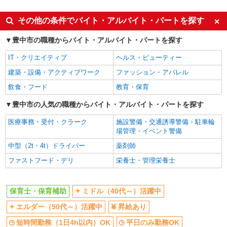
派遣社員
よる
大阪府豊中市中桜塚2
同じ特徴から蛍池駅の求人を探す
その他の条件でバイト・アルバイト・パートを探す
詳細を見る
キープ
ミドル（40代～）活躍中
エルダー（50代～）活躍中
豊中市の職種からバイト・アルバイト・パートを探す
昇給あり
短時間勤務（1日4h以内）OK
派遣社員
IT・クリエイティブ
ヘルス・ビューティー
セントスタッフ株式会社 大阪支店（14844)
平日のみ勤務OK
オープニングスタッフ
建築・設備・アクティブワーク
ファッション・アパレル
保育士
禁煙・分煙
駅直結・駅チカ
飲食・フード
教育・保育
時給1,300円〜1,600円＋交通費支給 ※勤務日
車通勤OK
自転車通勤OK
数、ご経験等により考慮 ※給与幅は経験・能力に
豊中市の人気の職種からバイト・アルバイト・パートを探す
よる
交通費支給
社会保険あり
大阪府豊中市夕日丘1
医療事務・受付・クラーク
施設警備・交通誘導警備・駐車輪
産休・育休取得実績あり
退職金・財形貯蓄制度あり
場管理・イベント警備
詳細を見る
キープ
研修制度あり
昼
中型（2t・4t）ドライバー
薬剤師
同じ職種から求人を探す
派遣社員
ファストフード・デリ
栄養士・管理栄養士
株式会社アスカ 大阪支店（jb637663）
教育・保育
小規模保育園の保育士
保育士・保育補助
保育士・保育補助
時給 1,400円 交通費あり／全額支給
ミドル（40代～）活躍中
■保育所ぴよぴよルーム とよなか園（小規模
同じ特徴から求人を探す
エルダー（50代～）活躍中
昇給あり
保育園） 大阪府豊中市末広町2715メンフィスヌー
ボ101
短時間勤務（1日4h以内）OK
平日のみ勤務OK
ミドル（40代～）活躍中
短時間勤務（1日4h以内）OK