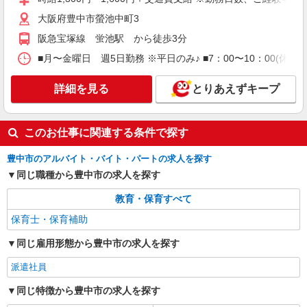
セントスタッフ株式会社 大阪支店（11097)
大阪府豊中市螢池中町3
保育士
阪急宝塚線 蛍池駅 から徒歩3分
時給1,300円〜1,600円＋交通費支給 ※勤務日
■月〜金曜日 週5日勤務 ※平日のみ♪ ■7：00〜10：00(休憩
数、ご経験等により考慮 ※給与幅は経験・能力に
よる
大阪府豊中市曽根東町2
詳細を見る
とりあえずキープ
詳細を見る
キープ
このお仕事に関連する条件で探す
派遣社員
セントスタッフ株式会社 大阪支店（27138)
豊中市のアルバイト・バイト・パートの求人を探す
保育士
同じ職種から豊中市の求人を探す
時給1,300円〜1,600円＋交通費支給 ※勤務日
数、ご経験等により考慮 ※給与幅は経験・能力に
教育・保育すべて
よる
大阪府豊中市螢池中町3
保育士・保育補助
詳細を見る
同じ雇用形態から豊中市の求人を探す
キープ
派遣社員
正社員
ゆたか保育園
同じ特徴から豊中市の求人を探す
保育士