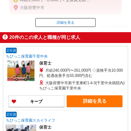
※勤務日数、ご経験等により考慮
大阪府豊中市
※給与幅は経験・能力による
詳細を見る
ID：AE0519338600
20
件のこの求人と職種が同じ求人
掲載期間終了
正社員
ちびっこ保育園千里中央
保育士
月給240,000円〜261,000円 ◇資格手当10,000
円、処遇改善手当55,000円含む
大阪府豊中市新千里東町1-4-3(千里中央病院内)
ちびっこ保育園千里中央
詳細を見る
キープ
正社員
ちびっこ保育園スカイライフ
保育士