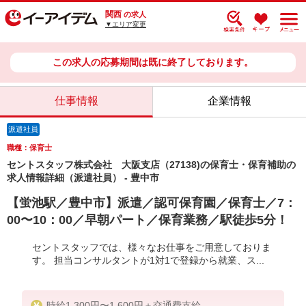
関西
の求人
▼エリア変更
この求人の応募期間は既に終了しております。
仕事情報
企業情報
派遣社員
職種：保育士
セントスタッフ株式会社 大阪支店（27138)の保育士・保育補助の
求人情報詳細（派遣社員） - 豊中市
【蛍池駅／豊中市】派遣／認可保育園／保育士／7：
00〜10：00／早朝パート／保育業務／駅徒歩5分！
セントスタッフでは、様々なお仕事をご用意しておりま
す。 担当コンサルタントが1対1で登録から就業、ス...
時給1,300円〜1,600円＋交通費支給