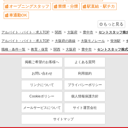
詳細を見る
キープ
オープニングスタッフ
禁煙・分煙
駅直結・駅チカ
オープニングスタッフ
車通勤OK
交通費支給
車通勤OK
社会保険あり
派遣社員
紹介予定派遣
産休・育休取得実績あり
ベルサンテスタッフ株式会社 大阪本社
もっと見る
保育士/豊中市 フルタイム 平日のみ 残業
アルバイト・バイト・求人TOP
関西
大阪府
豊中市
セントスタッフ株式
なし
アルバイト・バイト・求人TOP
大阪府の路線
大阪モノレール
蛍池駅
【時給】1500円〜 ・交通費全額支給 （車通勤
の場合も駐車場代・ガソリン代は弊社負担） ・各
職種・条件一覧
教育・保育
関西
大阪府
豊中市
セントスタッフ株式
種保険完備 ・昇給あり
大阪府豊中市にあるインターナショナルスクー
ル
掲載ご希望のお客様へ
よくある質問
詳細を見る
キープ
お問い合わせ
利用規約
リンクについて
プライバシーポリシー
派遣社員
紹介予定派遣
ベルサンテ株式会社 大阪本社
Cookieポリシー
個人情報保護方針
保育士/週3日〜 短時間勤務 早朝・延長 扶
養内 副業OK 駅チカ園
メールサービスについて
サイト運営会社
時給1,300円〜＋交通費別途全額支給 ★交通費
全額支給 (駐車場代、ガソリン代は弊社負担。自己
サイトマップ
負担なし) ★社会保険完備、昇給あり
大阪府豊中市にある私立認可保育園