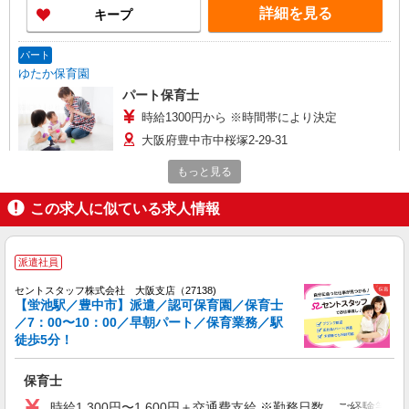
詳細を見る
キープ
パート
ゆたか保育園
パート保育士
時給1300円から ※時間帯により決定
大阪府豊中市中桜塚2-29-31
もっと見る
詳細を見る
キープ
この求人に似ている求人情報
派遣社員
セントスタッフ株式会社 大阪支店（12661)
派遣社員
保育士
時給1,300円〜1,600円＋交通費支給 ※勤務日
セントスタッフ株式会社 大阪支店（27138)
数、ご経験等により考慮 ※給与幅は経験・能力に
【蛍池駅／豊中市】派遣／認可保育園／保育士
よる
／7：00〜10：00／早朝パート／保育業務／駅
大阪府豊中市岡町北1
徒歩5分！
詳細を見る
キープ
保育士
時給1,300円〜1,600円＋交通費支給 ※勤務日数、ご経験等
派遣社員