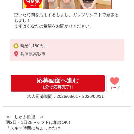
空いた時間を活用するもよし、ガッツリシフトで頑張る
もよし！
まずはあなたの希望をお聞かせください。
時給1,180円
※22:00〜翌5:00：時給1,475円
兵庫県高砂市
※高校生時給1,150円
※早朝手当（5:00〜9:00）時給＋150円
応募画面へ進む
1分で応募完了!!
キープ
求人応募期間：2026/08/01～2026/08/31
≪ しゅふ歓迎 ≫
週2日・1日2h〜シフトは相談OK！
「スキマ時間にちょっとだけ」
「家計に＋αするために多めに出勤」