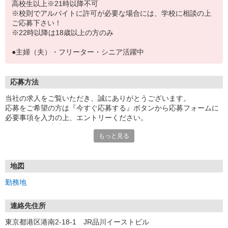
高校生以上※21時以降不可
※校則でアルバイトに許可が必要な場合には、学校に相談の上
ご応募下さい！
※22時以降は18歳以上の方のみ
●主婦（夫）・フリーター・シニア活躍中
応募方法
当社の求人をご覧いただき、誠にありがとうございます。
応募をご希望の方は『今すぐ応募する』ボタンから応募フォームに
必要事項を入力の上、エントリーください。
☆★☆24時間応募OK！☆★☆
もっと見る
・・・お願い・・・
応募の際は、連絡先に「携帯電話のアドレス」や「携帯電話の番
号」など
地図
普段つながりやすい連絡先を入力してください。
勤務地
連絡先住所
東京都港区港南2-18-1 JR品川イーストビル