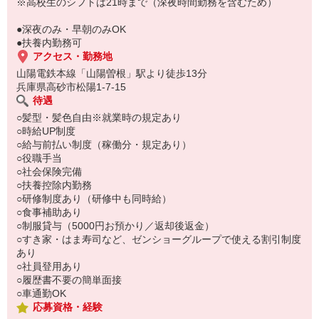
い。
※高校生のシフトは21時まで（深夜時間勤務を含むため）
●深夜のみ・早朝のみOK
●扶養内勤務可
アクセス・勤務地
山陽電鉄本線「山陽曽根」駅より徒歩13分
兵庫県高砂市松陽1-7-15
待遇
○髪型・髪色自由※就業時の規定あり
○時給UP制度
○給与前払い制度（稼働分・規定あり）
○役職手当
○社会保険完備
○扶養控除内勤務
○研修制度あり（研修中も同時給）
○食事補助あり
○制服貸与（5000円お預かり／返却後返金）
○すき家・はま寿司など、ゼンショーグループで使える割引制度
あり
○社員登用あり
○履歴書不要の簡単面接
○車通勤OK
応募資格・経験