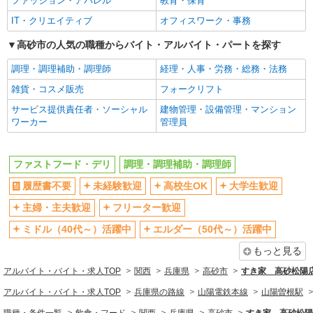
ファッション・アパレル
教育・保育
短時間勤務（1日4h以内）OK
深夜
IT・クリエイティブ
オフィスワーク・事務
車通勤OK
扶養内勤務OK
高砂市の人気の職種からバイト・アルバイト・パートを探す
社会保険あり
まかない・食事補助
調理・調理補助・調理師
経理・人事・労務・総務・法務
社割・特典あり
制服貸与
雑貨・コスメ販売
フォークリフト
研修制度あり
社員登用あり
サービス提供責任者・ソーシャル
建物管理・設備管理・マンション
同じ職種から求人を探す
ワーカー
管理員
飲食・フード
ファストフード・デリ
調理・調理補助・調理師
ファストフード・デリ
調理・調理補助・調理師
履歴書不要
未経験歓迎
高校生OK
大学生歓迎
同じ特徴から求人を探す
主婦・主夫歓迎
フリーター歓迎
未経験歓迎
高校生OK
ミドル（40代～）活躍中
エルダー（50代～）活躍中
大学生歓迎
ミドル（40代～）活躍中
もっと見る
週2～3日勤務OK
短時間勤務（1日4h以内）OK
アルバイト・バイト・求人TOP
深夜
関西
車通勤OK
兵庫県
高砂市
すき家 高砂松陽
扶養内勤務OK
社会保険あり
アルバイト・バイト・求人TOP
兵庫県の路線
山陽電鉄本線
山陽曽根駅
まかない・食事補助
社員登用あり