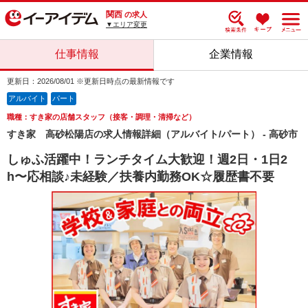
関西
の求人
▼エリア変更
仕事情報
企業情報
更新日：2026/08/01 ※更新日時点の最新情報です
アルバイト
パート
職種：すき家の店舗スタッフ（接客・調理・清掃など）
すき家 高砂松陽店の求人情報詳細（アルバイト/パート） - 高砂市
しゅふ活躍中！ランチタイム大歓迎！週2日・1日2
h〜応相談♪未経験／扶養内勤務OK☆履歴書不要