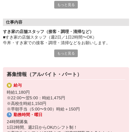
もっと見る
など、自分らしく活躍できますよ。
≪ 働くメリットいっぱい ≫
■髪型・髪色自由
仕事内容
オシャレを捨てる必要はありません！
すき家の店舗スタッフ（接客・調理・清掃など）
■給与前払い可
■すき家の店舗スタッフ（週2日／1日2時間〜OK）
急な出費も安心♪
牛丼・すき家での接客・調理・清掃などをお願いします。
■社員登用あり
将来を考えている方は必見です。
もっと見る
具体的には・・・
お客様をきれいなお店でお迎え！
なか卯、かつ庵、ココス、ジョリーパスタ、ビッグボーイ、華屋
おいしい牛丼を！
与兵衛、オリーブの丘、焼肉いちばんなどを経営しているゼンシ
あなたの笑顔で！
ョーグループ！
募集情報（アルバイト・パート）
すばやく提供！
その中のひとつ『すき家』でお仕事しませんか？
給与
他にも、食材の調整や金銭管理、新しく入社したクルーの研修など
時給1,180円
様々なお仕事があります。
※22:00〜翌5:00：時給1,475円
セルフオーダー、セルフ会計で、現金の受け渡しはほとんどありま
※高校生時給1,150円
せん。※一部店舗を除く
※早朝手当（5:00〜9:00）時給＋150円
取り間違いもなく安心でスムーズ♪
勤務時間・曜日
マニュアルも用意していますので飲食店が初めての方でも大丈夫！
24時間募集
もちろん先輩クルーがしっかり教えてくれるので安心してくださ
1日2時間、週2日からOKのシフト制！