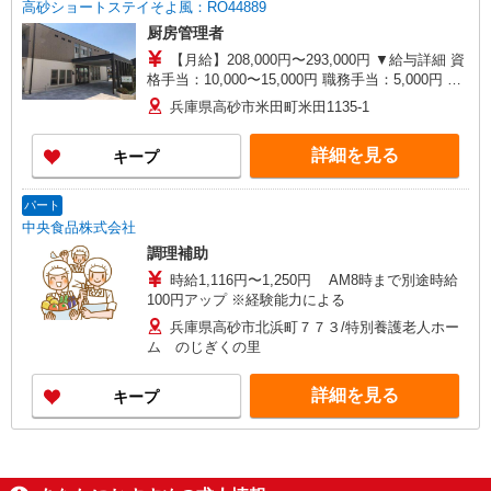
高砂ショートステイそよ風：RO44889
厨房管理者
【月給】208,000円〜293,000円 ▼給与詳細 資
格手当：10,000〜15,000円 職務手当：5,000円 住
宅手当：規定あり 精勤手当：8,000円 調整手当：
兵庫県高砂市米田町米田1135-1
0〜30,000円 ※経験による ▼下記別途支給 通勤手
当 年末年始手当：380円/時 賞与年2回（6月・12
詳細を見る
キープ
月） 昇給年1回（4月） 特別報酬：平均33万円
（最高額95.8万円） ※2025年6月支給実績
パート
中央食品株式会社
調理補助
時給1,116円〜1,250円 AM8時まで別途時給
100円アップ ※経験能力による
兵庫県高砂市北浜町７７３/特別養護老人ホー
ム のじぎくの里
詳細を見る
キープ