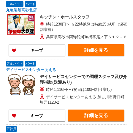
アルバイト
パート
丸亀製麺高砂北店
キッチン・ホールスタッフ
時給1230円〜 ☆22時以降は時給25％UP（深夜
割増有）
兵庫県高砂市阿弥陀町魚橋字尾ノ下６１２－６
詳細を見る
キープ
アルバイト
パート
デイサービスセンターあえる
デイサービスセンターでの調理スタッフ及び介
護補助(送迎あり)
時給1,116円〜 (祝日は100円割り増し)
デイサービスセンターあえる 加古川市野口町
坂元1123-2
詳細を見る
キープ
正社員