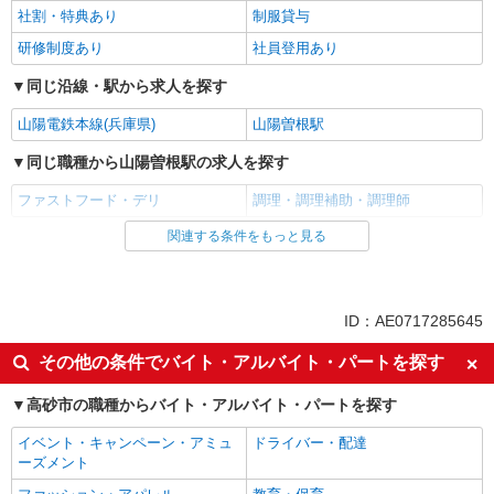
社割・特典あり
制服貸与
研修制度あり
社員登用あり
同じ沿線・駅から求人を探す
山陽電鉄本線(兵庫県)
山陽曽根駅
同じ職種から山陽曽根駅の求人を探す
ファストフード・デリ
調理・調理補助・調理師
関連する条件をもっと見る
同じ雇用形態から山陽曽根駅の求人を探す
アルバイト
パート
同じ特徴から山陽曽根駅の求人を探す
ID：AE0717285645
履歴書不要
未経験歓迎
その他の条件でバイト・アルバイト・パートを探す
高校生OK
大学生歓迎
高砂市の職種からバイト・アルバイト・パートを探す
主婦・主夫歓迎
フリーター歓迎
イベント・キャンペーン・アミュ
ドライバー・配達
ミドル（40代～）活躍中
エルダー（50代～）活躍中
ーズメント
シニア（60代～）活躍中
週2～3日勤務OK