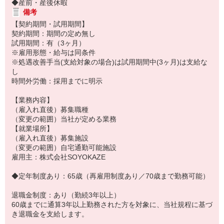
◆産前・産後休暇
備考
【契約期間・試用期間】
契約期間：期間の定め無し
試用期間：有（3ヶ月）
※雇用形態・給与は同条件
※処遇改善手当(支給対象の場合)は試用期間中(3ヶ月)は支給な
し
時間外労働：採用までに明示
【業務内容】
（雇入れ直後）募集職種
（変更の範囲）当社が定める業務
【就業場所】
（雇入れ直後）募集施設
（変更の範囲）自宅通勤可能施設
雇用主：株式会社SOYOKAZE
◆定年制度あり：65歳（再雇用制度あり／70歳まで勤務可能）
退職金制度：あり（勤続3年以上）
60歳までに通算3年以上勤務された方を対象に、当社規程に基づ
き退職金を支給します。