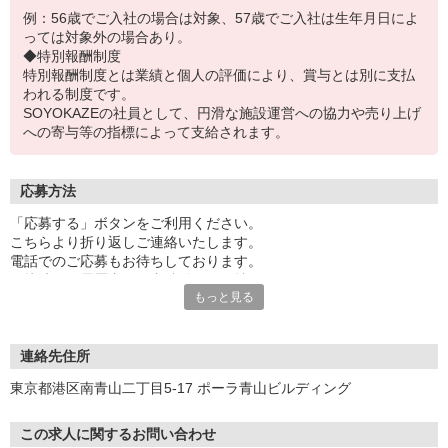
例：56歳でご入社の場合は対象、57歳でご入社は生年月日によ
っては対象外の場合あり。
◆特別報酬制度
特別報酬制度とは業績と個人の評価により、賞与とは別に支払
われる制度です。
SOYOKAZEの社員として、円滑な施設運営への協力や売り上げ
への寄与等の指標によって支給されます。
応募方法
「応募する」ボタンをご利用ください。
こちらより折り返しご連絡いたします。
電話でのご応募もお待ちしております。
面接時には履歴書（写真貼付）をお持ちください。
もっと見る
※お電話でのお問い合わせは、光IP電話、及びIP電話からはご利用
になれません
連絡先住所
東京都港区南青山二丁目5-17 ポーラ青山ビルディング
この求人に関するお問い合わせ