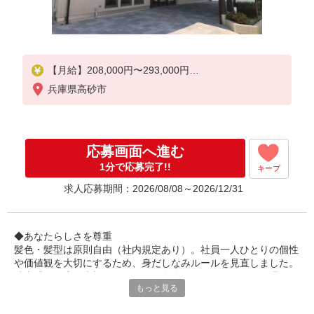
【月給】208,000円〜293,000円
兵庫県高砂市
▼給与詳細
資格手当：10,000〜15,000円
職務手当：5,000円
住宅手当：規定あり
応募画面へ進む
精勤手当：8,000円
調整手当：0〜30,000円
1分で応募完了!!
キープ
求人応募期間：2026/08/08～2026/12/31
▼下記別途支給
通勤手当
年末年始手当：380円/時
◆あなたらしさを尊重
髪色・髪型は原則自由（社内規定あり）。社員一人ひとりの個性
や価値観を大切にするため、身だしなみルールを見直しました。
賞与年2回（6月・12月）
清潔感と節度を大切にできれば、自分らしいスタイルで無理なく
昇給年1回（4月）
もっと見る
働ける環境です。
特別報酬：平均33万円（最高額95.8万円）
※2025年6月支給実績