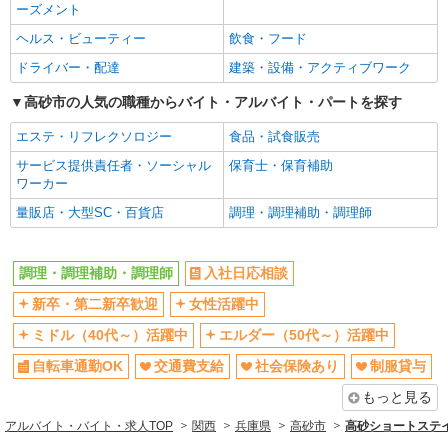
ーズメント
制服貸与
研修制度あり
ヘルス・ビューティー
飲食・フード
給与前払いOK
経験者・有資格者歓迎
ドライバー・配達
建築・設備・アクティブワーク
ボーナス・賞与あり
昇給あり
高砂市の人気の職種からバイト・アルバイト・パートを探す
家賃補助・住宅手当有
退職金・財形貯蓄制度あり
エステ・リフレクソロジー
食品・試食販売
各種手当（家族・役職・インセン
資格取得支援制度あり
ティブなど）あり
サービス提供責任者・ソーシャル
保育士・保育補助
ワーカー
朝
昼
量販店・大型SC・百貨店
調理・調理補助・調理師
夕方
髪型・髪色自由
車通勤OK
バイク通勤OK
調理・調理補助・調理師
入社日応相談
産休・育休取得実績あり
新卒・第二新卒歓迎
女性活躍中
同じ職種から求人を探す
ミドル（40代～）活躍中
エルダー（50代～）活躍中
飲食・フード
自転車通勤OK
交通費支給
社会保険あり
制服貸与
調理・調理補助・調理師
もっと見る
同じ特徴から求人を探す
アルバイト・バイト・求人TOP
関西
兵庫県
高砂市
高砂ショートステイ
ミドル（40代～）活躍中
交通費支給