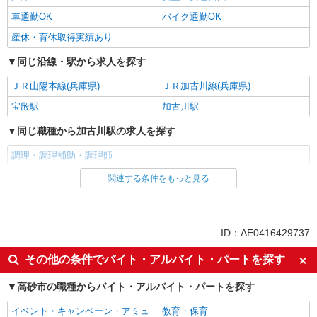
車通勤OK
バイク通勤OK
産休・育休取得実績あり
同じ沿線・駅から求人を探す
ＪＲ山陽本線(兵庫県)
ＪＲ加古川線(兵庫県)
宝殿駅
加古川駅
同じ職種から加古川駅の求人を探す
調理・調理補助・調理師
関連する条件をもっと見る
同じ雇用形態から加古川駅の求人を探す
正社員
同じ特徴から加古川駅の求人を探す
ID：AE0416429737
入社日応相談
新卒・第二新卒歓迎
その他の条件でバイト・アルバイト・パートを探す
女性活躍中
ミドル（40代～）活躍中
高砂市の職種からバイト・アルバイト・パートを探す
エルダー（50代～）活躍中
自転車通勤OK
イベント・キャンペーン・アミュ
教育・保育
交通費支給
社会保険あり