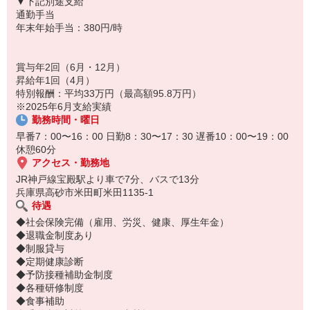
▼下記別途支給
通勤手当
年末年始手当：380円/時
賞与年2回（6月・12月）
昇給年1回（4月）
特別報酬：平均33万円（最高額95.8万円）
※2025年6月支給実績
勤務時間・曜日
早番7：00〜16：00 日勤8：30〜17：30 遅番10：00〜19：00
休憩60分
アクセス・勤務地
JR神戸線宝殿駅より車で7分、バスで13分
兵庫県高砂市米田町米田1135-1
待遇
◆社会保険完備（雇用、労災、健康、厚生年金）
◆退職金制度あり
◆制服貸与
◆定期健康診断
◆予防接種補助金制度
◆各種研修制度
◆食事補助