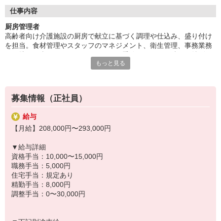
◆働いた分を必要な時に
働いた分の給与を給料日前に受け取れる「給与前払い制度」を導
仕事内容
入。前借りではなく、実際の勤務実績に応じて利用できる福利厚
厨房管理者
生制度です。※入社翌月の第5営業日より利用可能
高齢者向け介護施設の厨房で献立に基づく調理や仕込み、盛り付け
を担当。食材管理やスタッフのマネジメント、衛生管理、事務業務
にも携わる責任あるポジションです。季節のイベント時には特別メ
もっと見る
ニューの企画にもチャレンジできます。食を通じてお客様の健康と
楽しみを支えるお仕事です。
◆キャリアパス
募集情報（正社員）
厨房管理者の経験から、事業部の厨房担当、さらにセンター長へと
ステップアップしていけるキャリアパスがあります。現場経験を積
給与
みながら管理職へと昇進した職員もおり、実力に応じて成長できる
【月給】208,000円〜293,000円
フィールドが整っています。「もっと大きな視点で厨房業務に関わ
りたい」?そんな思いを、私たちは応援します。
▼給与詳細
資格手当：10,000〜15,000円
◆幅広い世代が活躍中
職務手当：5,000円
20代から60代まで幅広い世代のスタッフが活躍中！「子育てが落ち
住宅手当：規定あり
着いたので再び社会に出たい」「人の役に立つ仕事がしたい」とい
精勤手当：8,000円
う方に最適です。分からないことや困ったことがあれば、すぐにフ
調整手当：0〜30,000円
ォローし合える環境なので、安心してチャレンジできます。年齢に
縛られず、新しいスタートが切れる場所です。