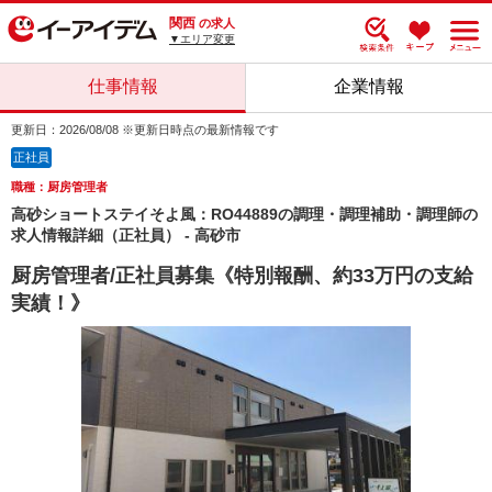
関西
の求人
▼エリア変更
仕事情報
企業情報
更新日：2026/08/08 ※更新日時点の最新情報です
正社員
職種：厨房管理者
高砂ショートステイそよ風：RO44889の調理・調理補助・調理師の
求人情報詳細（正社員） - 高砂市
厨房管理者/正社員募集《特別報酬、約33万円の支給
実績！》