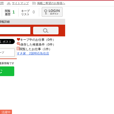
質問
サイトマップ
掲載ご希望のお客様へ
閲覧
キープ
1
0
履歴
リスト
ログイン
情報詳細
キープ中のお仕事（0件）
保存した検索条件（
0
件）
閲覧したお仕事（1件）
ープ
すき家 2国明石魚住店
の最新情報です
む
）活躍中