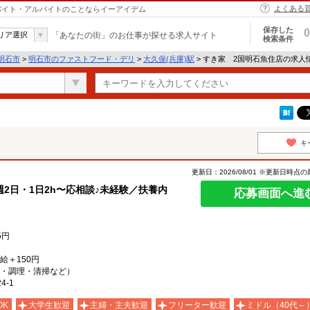
よくある
｜バイト・アルバイトのことならイーアイデム
保存した
0
リア選択
「あなたの街」のお仕事が探せる求人サイト
検索条件
明石市
>
明石市のファストフード・デリ
>
大久保(兵庫)駅
> すき家 2国明石魚住店の求人
キ
更新日：2026/08/01 ※更新日時点
2日・1日2h〜応相談♪未経験／扶養内
応募画面へ進
5円
時給＋150円
・調理・清掃など）
-1
OK
大学生歓迎
主婦・主夫歓迎
フリーター歓迎
ミドル（40代～