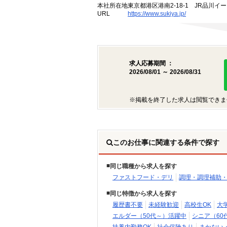
本社所在地
東京都港区港南2-18-1 JR品川イ
URL
https://www.sukiya.jp/
求人応募期間 ：
2026/08/01 ～ 2026/08/31
※掲載を終了した求人は閲覧できま
このお仕事に関連する条件で探す
同じ職種から求人を探す
ファストフード・デリ
調理・調理補助
同じ特徴から求人を探す
履歴書不要
未経験歓迎
高校生OK
大
エルダー（50代～）活躍中
シニア（60