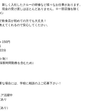
、新しく入社したクルーの研修など様々なお仕事があります。
、現金の受け渡しはほとんどありません。※一部店舗を除く
ズ♪
で飲食店が初めての方でも大丈夫！
教えてくれるので安心してください。
＋150円
1
22分
フト制！
（深夜時間勤務を含むため）
要な場合には、学校に相談の上ご応募下さい！
ニア活躍中
定あり
定あり）