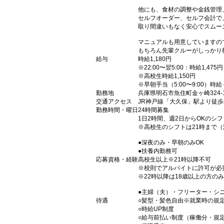
他にも、食材の調整や金銭管理
セルフオーダー、セルフ会計で
取り間違いもなく安心でスムー
マニュアルも用意していますの
もちろん先輩クルーがしっかり
給与
時給1,180円
※22:00〜翌5:00：時給1,475円
※高校生時給1,150円
※早朝手当（5:00〜9:00）時給
勤務地
兵庫県明石市魚住町金ヶ崎324-
交通アクセス
JR神戸線「大久保」駅より徒歩
勤務時間・曜日
24時間募集
1日2時間、週2日からOKのシ
※高校生のシフトは21時まで
●深夜のみ・早朝のみOK
●扶養内勤務可
応募資格・経験
高校生以上※21時以降不可
※校則でアルバイトに許可が必
※22時以降は18歳以上の方のみ
●主婦（夫）・フリーター・シ
待遇
○髪型・髪色自由※就業時の規
○時給UP制度
○給与前払い制度（稼働分・規