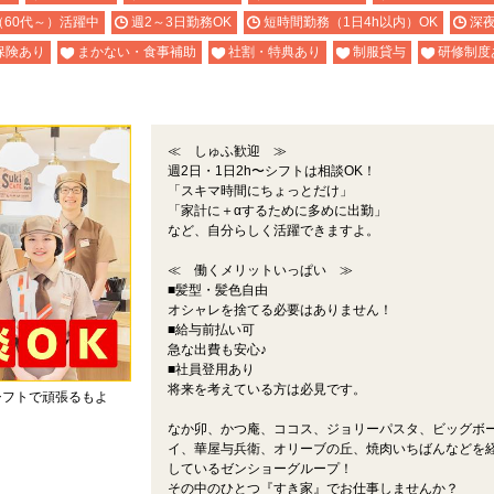
（60代～）活躍中
週2～3日勤務OK
短時間勤務（1日4h以内）OK
深
保険あり
まかない・食事補助
社割・特典あり
制服貸与
研修制度
≪ しゅふ歓迎 ≫
週2日・1日2h〜シフトは相談OK！
「スキマ時間にちょっとだけ」
「家計に＋αするために多めに出勤」
など、自分らしく活躍できますよ。
≪ 働くメリットいっぱい ≫
■髪型・髪色自由
オシャレを捨てる必要はありません！
■給与前払い可
急な出費も安心♪
■社員登用あり
将来を考えている方は必見です。
シフトで頑張るもよ
なか卯、かつ庵、ココス、ジョリーパスタ、ビッグボ
。
イ、華屋与兵衛、オリーブの丘、焼肉いちばんなどを
しているゼンショーグループ！
その中のひとつ『すき家』でお仕事しませんか？