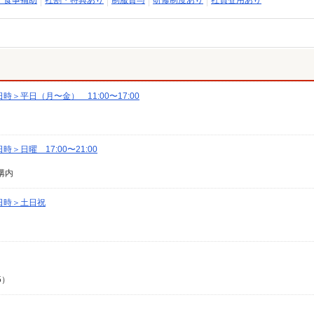
・食事補助
社割・特典あり
制服貸与
研修制度あり
社員登用あり
＞平日（月〜金） 11:00〜17:00
日曜 17:00〜21:00
構内
日時＞土日祝
5）