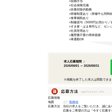
○役職手当
○社会保険完備
○扶養控除内勤務
○研修制度あり（研修中も同時
○食事補助あり
○制服貸与（5000円お預かり
○すき家・はま寿司など、ゼン
○社員登用あり
○履歴書不要の簡単面接
○車通勤OK
求人応募期間 ：
2026/08/01 ～ 2026/08/31
※掲載を終了した求人は閲覧できま
応募情報
地図
勤務地
応募方法
当社の求人をご覧いただき、誠にあ
応募をご希望の方は『今すぐ応募す