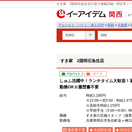
すき家 2国明石魚住店の求人情報詳細 - 明石市
エ
関西
アルバイト・バイト・求人TOP
>
関西
>
兵庫県
>
勤務地
職種
すき家 2国明石魚住店
アルバイト
パート
しゅふ活躍中！ランチタイム大歓迎！週
勤務OK☆履歴書不要
給与
時給1,180円
※22:00〜翌5:00：時給1,47
※高校生時給1,150円
※早朝手当（5:00〜9:00）
職種
すき家の店舗スタッフ（接客
勤務地
兵庫県明石市魚住町金ヶ崎324
履歴書不要
未経験歓迎
高校生