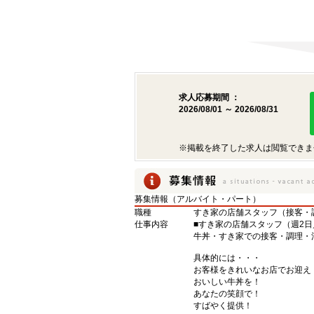
求人応募期間 ：
2026/08/01 ～ 2026/08/31
※掲載を終了した求人は閲覧できま
募集情報（アルバイト・パート）
職種
すき家の店舗スタッフ（接客・
仕事内容
■すき家の店舗スタッフ（週2日
牛丼・すき家での接客・調理・
具体的には・・・
お客様をきれいなお店でお迎え
おいしい牛丼を！
あなたの笑顔で！
すばやく提供！