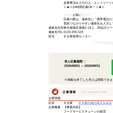
必要事項を入力の上、エントリーく
☆★☆24時間応募OK！☆★☆
・・・お願い・・・
応募の際は、連絡先に「携帯電話の
普段つながりやすい連絡先を入力し
連絡先住所
東京都港区港南2-18-1 JR品川イ
連絡先TEL
0120-355-529
担当
すき家採用センター
求人応募期間 ：
2026/08/01 ～ 2026/08/31
※掲載を終了した求人は閲覧できま
企業情報
社名
すき家
すき家の他の求人をみる
企業概要
【事業内容】
フードサービスチェーンの経営