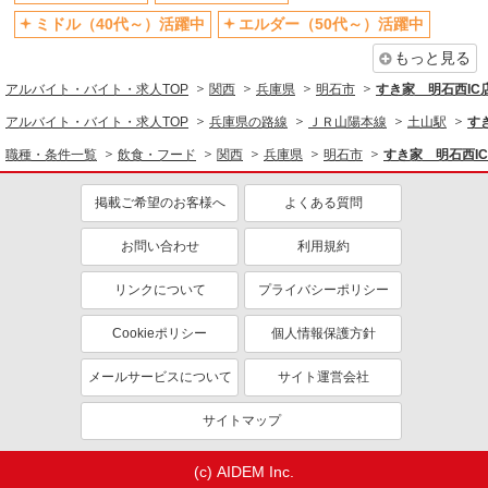
ファストフード・デリ
調理・調理補助・調理師
詳細を見る
キープ
ミドル（40代～）活躍中
エルダー（50代～）活躍中
同じ特徴から求人を探す
もっと見る
アルバイト
パート
未経験歓迎
高校生OK
アルバイト・バイト・求人TOP
丸亀製麺イトーヨーカドー明石店
関西
兵庫県
明石市
すき家 明石西IC
キッチン・ホールスタッフ
大学生歓迎
ミドル（40代～）活躍中
アルバイト・バイト・求人TOP
兵庫県の路線
ＪＲ山陽本線
土山駅
す
時給1200円〜
週2～3日勤務OK
短時間勤務（1日4h以内）OK
職種・条件一覧
飲食・フード
関西
兵庫県
明石市
すき家 明石西I
兵庫県明石市二見町西二見駅前１－１８イトー
深夜
車通勤OK
ヨーカドー明石１Ｆ
掲載ご希望のお客様へ
よくある質問
扶養内勤務OK
交通費支給
詳細を見る
キープ
社会保険あり
お問い合わせ
まかない・食事補助
利用規約
社員登用あり
リンクについて
プライバシーポリシー
Cookieポリシー
個人情報保護方針
メールサービスについて
サイト運営会社
サイトマップ
(c) AIDEM Inc.