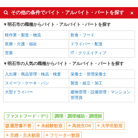
アルバイト
パート
兵庫県明石市魚住町中尾370-3
同じ特徴から土山駅の求人を探す
その他の条件でバイト・アルバイト・パートを探す
詳細を見る
キープ
履歴書不要
未経験歓迎
明石市の職種からバイト・アルバイト・パートを探す
高校生OK
大学生歓迎
アルバイト
パート
軽作業・製造・物流
飲食・フード
なか卯 2国明石大久保店
主婦・主夫歓迎
フリーター歓迎
医療・介護・福祉
ドライバー・配達
接客・調理スタッフ（簡単な接客・調理・清
ミドル（40代～）活躍中
エルダー（50代～）活躍中
掃・など）
営業
IT・クリエイティブ
シニア（60代～）活躍中
週2～3日勤務OK
時給1438円
明石市の人気の職種からバイト・アルバイト・パートを探す
短時間勤務（1日4h以内）OK
深夜
兵庫県明石市大久保町大窪547-2
入出庫・商品管理・検品・検査
栄養士・管理栄養士
車通勤OK
扶養内勤務OK
詳細を見る
キープ
スイーツ・ケーキ・パン
製造・組立・加工
交通費支給
社会保険あり
大型ドライバー
建物管理・設備管理・マンション
まかない・食事補助
社割・特典あり
アルバイト
パート
管理員
丸亀製麺明石大久保店
制服貸与
研修制度あり
キッチン・ホールスタッフ
社員登用あり
ファストフード・デリ
調理・調理補助・調理師
時給1180円〜 ☆22時以降は時給25％UP（深夜
同じ職種から求人を探す
割増有）
履歴書不要
未経験歓迎
高校生OK
大学生歓迎
兵庫県明石市大久保町西脇５３０－１２
飲食・フード
主婦・主夫歓迎
フリーター歓迎