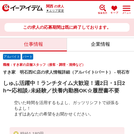
関西
の求人
▼エリア変更
この求人の応募期間は既に終了しております。
仕事情報
企業情報
アルバイト
パート
職種：すき家の店舗スタッフ（接客・調理・清掃など）
すき家 明石西IC店の求人情報詳細（アルバイト/パート） - 明石市
しゅふ活躍中！ランチタイム大歓迎！週2日・1日2
h〜応相談♪未経験／扶養内勤務OK☆履歴書不要
空いた時間を活用するもよし、ガッツリシフトで頑張る
もよし！
まずはあなたの希望をお聞かせください。
時給1,180円