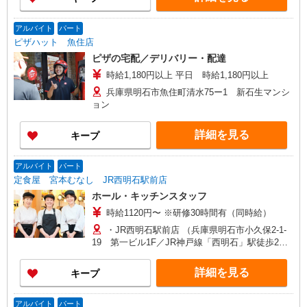
アルバイト
パート
ピザハット 魚住店
ピザの宅配／デリバリー・配達
時給1,180円以上 平日 時給1,180円以上
兵庫県明石市魚住町清水75ー1 新石生マンシ
ョン
詳細を見る
キープ
アルバイト
パート
定食屋 宮本むなし JR西明石駅前店
ホール・キッチンスタッフ
時給1120円〜 ※研修30時間有（同時給）
・JR西明石駅前店 （兵庫県明石市小久保2-1-
19 第一ビル1F／JR神戸線「西明石」駅徒歩2
分）
詳細を見る
キープ
アルバイト
パート