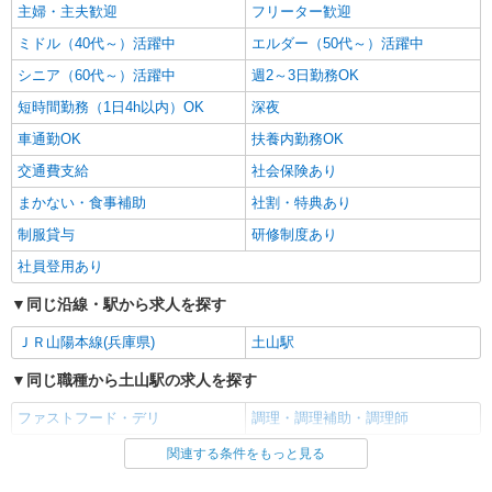
主婦・主夫歓迎
フリーター歓迎
時給1,180円 ※22:00〜翌5:00：時給1,475円 ※
高校生時給1,150円 ※早朝手当（5:00〜9:00）時給
ミドル（40代～）活躍中
エルダー（50代～）活躍中
＋150円
兵庫県明石市魚住町金ヶ崎324-1
シニア（60代～）活躍中
週2～3日勤務OK
短時間勤務（1日4h以内）OK
深夜
詳細を見る
キープ
車通勤OK
扶養内勤務OK
アルバイト
パート
交通費支給
社会保険あり
すき家 明石大久保IC店
まかない・食事補助
社割・特典あり
すき家の店舗スタッフ（接客・調理・清掃な
制服貸与
ど）
研修制度あり
時給1,538円
社員登用あり
兵庫県明石市大久保町大窪字大澤2700-1
同じ沿線・駅から求人を探す
詳細を見る
キープ
ＪＲ山陽本線(兵庫県)
土山駅
同じ職種から土山駅の求人を探す
アルバイト
パート
なか卯 250号明石魚住店
ファストフード・デリ
調理・調理補助・調理師
接客・調理スタッフ（簡単な接客・調理・清
関連する条件をもっと見る
同じ雇用形態から土山駅の求人を探す
掃・など）
時給1438円