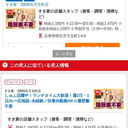
すき家 2国明石天文町店
すき家の店舗スタッフ（接客・調理・清掃な
ど）
時給1,180円 ※22:00〜翌5:00：時給1,475円 ※
高校生時給1,150円 ※早朝手当（5:00〜9:00）時給
＋150円
兵庫県明石市天文町1-8-6
詳細を見る
キープ
もっと見る
アルバイト
パート
この求人に似ている求人情報
大釜屋 明石店
たこ焼き店スタッフ
時給1150円〜 ★土・日・祝 50円アップ ※研
アルバイト
パート
修30時間有（同時給） ※高校生も同時給
すき家 2国明石天文町店
兵庫県明石市大久保町ゆりのき通り1-3-2 明石
しゅふ活躍中！ランチタイム大歓迎！週2日・1
ビブレ1F
日2h〜応相談♪未経験／扶養内勤務OK☆履歴書
不要
詳細を見る
キープ
すき家の店舗スタッフ（接客・調理・清掃など）
アルバイト
パート
時給1,180円 ※22:00〜翌5:00：時給1,475円 ※高校生時給1,