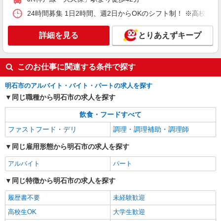
ホール・キッチンスタッフ
24時間募集 1日2時間、週2日からOKのシフト制！ ※高校生
時給1120円〜 ※研修30時間有（同時給）
・JR西明石駅前店 （兵庫県明石市小久保2-1-
詳細を見る
19 第一ビル1F／JR神戸線「西明石」駅徒歩2
とりあえずキープ
分）
詳細を見る
キープ
このお仕事に関連する条件で探す
アルバイト
パート
明石市のアルバイト・バイト・パートの求人を探す
ピザハット 西明石店
同じ職種から明石市の求人を探す
ピザの宅配／デリバリー・配達
時給1,180円以上 平日 時給1,180円以上 高校
飲食・フードすべて
生 時給1,120円以上
ファストフード・デリ
調理・調理補助・調理師
兵庫県明石市野々上2ー1ー10 ライフエステ
ート田中 1F
同じ雇用形態から明石市の求人を探す
アルバイト
パート
詳細を見る
キープ
同じ特徴から明石市の求人を探す
アルバイト
パート
すき家 2国明石魚住店
履歴書不要
未経験歓迎
すき家の店舗スタッフ（接客・調理・清掃な
高校生OK
大学生歓迎
ど）