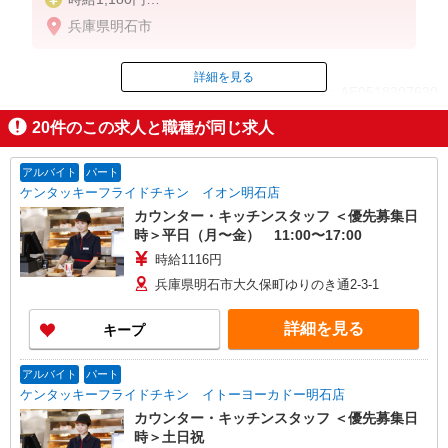
※22:00〜翌5:00：時給1,475円
兵庫県明石市
※高校生時給1,150円
※早朝手当（5:00〜9:00）時給＋150円
詳細を見る
ID：AE0518307630
20
件のこの求人と職種が同じ求人
掲載期間終了
アルバイト
パート
ケンタッキーフライドチキン イオン明石店
カウンター・キッチンスタッフ ＜優先募集日
時＞平日（月〜金） 11:00〜17:00
時給1116円
兵庫県明石市大久保町ゆりのき通2-3-1
詳細を見る
キープ
アルバイト
パート
ケンタッキーフライドチキン イトーヨーカドー明石店
カウンター・キッチンスタッフ ＜優先募集日
時＞土日祝