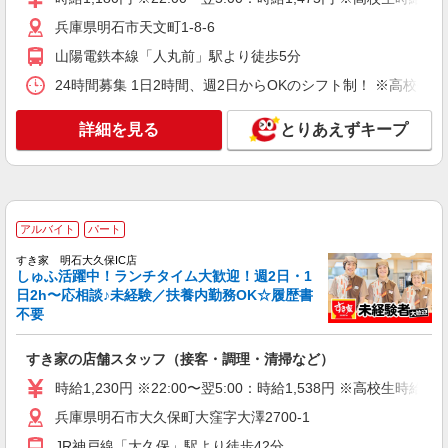
すき家 明石大久保IC店
兵庫県明石市天文町1-8-6
すき家の店舗スタッフ（接客・調理・清掃な
ど）
山陽電鉄本線「人丸前」駅より徒歩5分
時給1,230円 ※22:00〜翌5:00：時給1,538円 ※
24時間募集 1日2時間、週2日からOKのシフト制！ ※高校生
高校生時給1,180円 ※早朝手当（5:00〜9:00）時給
＋150円
兵庫県明石市大久保町大窪字大澤2700-1
詳細を見る
とりあえずキープ
詳細を見る
キープ
アルバイト
パート
ピザハット 明石大久保店
アルバイト
パート
ピザの宅配／デリバリー・配達
すき家 明石大久保IC店
時給1,180円以上 平日 時給1,180円以上 高校
しゅふ活躍中！ランチタイム大歓迎！週2日・1
生 時給1,120円以上
日2h〜応相談♪未経験／扶養内勤務OK☆履歴書
不要
兵庫県明石市大久保町大窪1865ー2
すき家の店舗スタッフ（接客・調理・清掃など）
詳細を見る
キープ
時給1,230円 ※22:00〜翌5:00：時給1,538円 ※高校生時給1,
アルバイト
パート
兵庫県明石市大久保町大窪字大澤2700-1
定食屋 宮本むなし JR西明石駅前店
JR神戸線「大久保」駅より徒歩42分