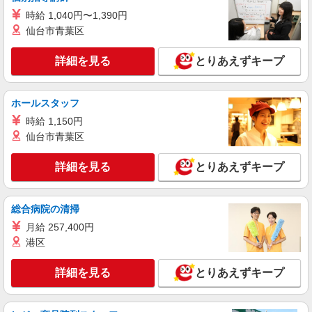
カレーハウスＣｏＣｏ壱番屋 長浜8号バイパス店
時給 1,040円〜1,390円
キッチン・ホールスタッフ
仙台市青葉区
時給1,100円（一般・高校生） ※研修中時給
1,080円 ※深夜（一般のみ22:00以降）1,375円以
詳細を見る
とりあえずキープ
上
≪長浜8号バイパス店≫ 滋賀県長浜市八幡東町
83-1
ホールスタッフ
詳細を見る
時給 1,150円
キープ
仙台市青葉区
アルバイト
パート
☆COCO’S 長浜店☆
詳細を見る
とりあえずキープ
COCO'Sのキッチンスタッフ
時給1100円〜 ※22時以降は時給1375円〜 高校
総合病院の清掃
生・18歳未満の方は時給1080円〜
月給 257,400円
滋賀県長浜市八幡中山町148
港区
詳細を見る
キープ
詳細を見る
とりあえずキープ
アルバイト
パート
麺屋一番 イチバン湖北店（425901）