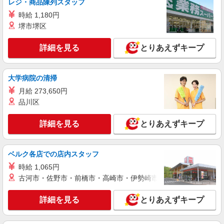
レジ・商品陳列スタッフ
キッチンスタッフ
時給 1,180円
時給1200円以上 給料前払い：勤務実績の7割ま
堺市堺区
で可能（月間の上限3万円）
滋賀県長浜市湖北町八日市850
詳細を見る
とりあえずキープ
詳細を見る
キープ
大学病院の清掃
派遣社員
月給 273,650円
株式会社ユース.GF 滋賀支店/g04_3123
品川区
お弁当の調理サポートスタッフ
時給1250円
詳細を見る
とりあえずキープ
滋賀県長浜市
ベルク各店での店内スタッフ
詳細を見る
キープ
時給 1,065円
古河市・佐野市・前橋市・高崎市・伊勢崎市・太田市・館林市・
詳細を見る
とりあえずキープ