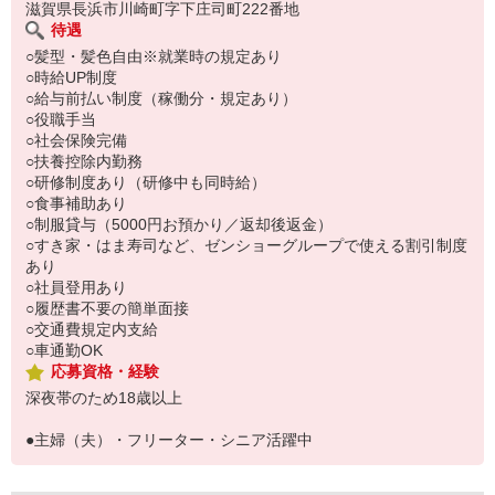
滋賀県長浜市川崎町字下庄司町222番地
待遇
○髪型・髪色自由※就業時の規定あり
○時給UP制度
○給与前払い制度（稼働分・規定あり）
○役職手当
○社会保険完備
○扶養控除内勤務
○研修制度あり（研修中も同時給）
○食事補助あり
○制服貸与（5000円お預かり／返却後返金）
○すき家・はま寿司など、ゼンショーグループで使える割引制度
あり
○社員登用あり
○履歴書不要の簡単面接
○交通費規定内支給
○車通勤OK
応募資格・経験
深夜帯のため18歳以上
●主婦（夫）・フリーター・シニア活躍中