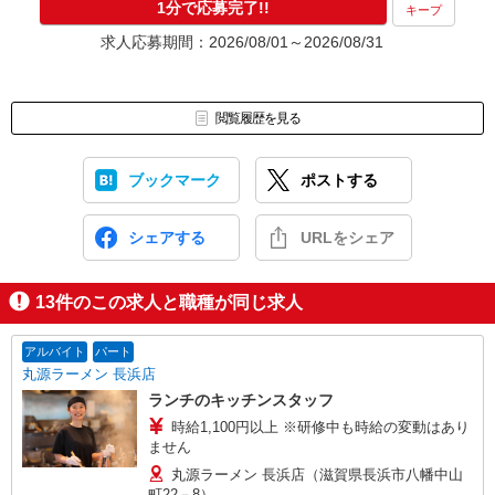
1分で応募完了!!
キープ
求人応募期間：2026/08/01～2026/08/31
閲覧履歴を見る
ブックマーク
ポストする
シェアする
URLをシェア
13
件のこの求人と職種が同じ求人
アルバイト
パート
丸源ラーメン 長浜店
ランチのキッチンスタッフ
時給1,100円以上 ※研修中も時給の変動はあり
ません
丸源ラーメン 長浜店（滋賀県長浜市八幡中山
町22－8）