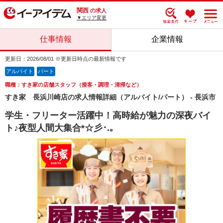
関西
の求人
▼エリア変更
仕事情報
企業情報
更新日：2026/08/01 ※更新日時点の最新情報です
アルバイト
パート
職種：すき家の店舗スタッフ（接客・調理・清掃など）
すき家 長浜川崎店の求人情報詳細（アルバイト/パート） - 長浜市
学生・フリーター活躍中！高時給が魅力の深夜バイ
ト♪夜型人間大集合*☆彡･.｡