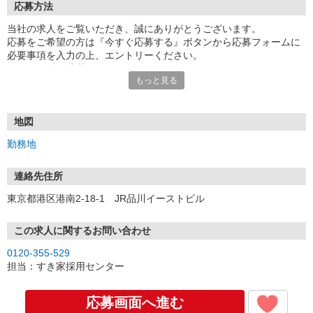
応募方法
当社の求人をご覧いただき、誠にありがとうございます。
応募をご希望の方は『今すぐ応募する』ボタンから応募フォームに
必要事項を入力の上、エントリーください。
☆★☆24時間応募OK！☆★☆
もっと見る
・・・お願い・・・
応募の際は、連絡先に「携帯電話のアドレス」や「携帯電話の番
号」など
地図
普段つながりやすい連絡先を入力してください。
勤務地
連絡先住所
東京都港区港南2-18-1 JR品川イーストビル
この求人に関するお問い合わせ
0120-355-529
担当：すき家採用センター
応募画面へ進む