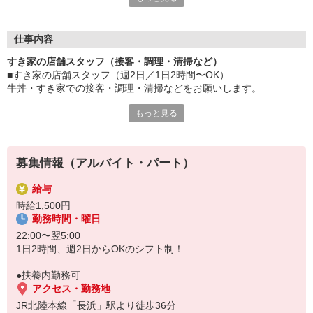
≪ 働くメリットいっぱい ≫
■髪型・髪色自由
オシャレを捨てる必要はありません！
仕事内容
■給与前払い可
すき家の店舗スタッフ（接客・調理・清掃など）
急な出費も安心♪
■すき家の店舗スタッフ（週2日／1日2時間〜OK）
■社員登用あり
牛丼・すき家での接客・調理・清掃などをお願いします。
将来を考えている方は必見です。
もっと見る
具体的には・・・
なか卯、かつ庵、ココス、ジョリーパスタ、ビッグボーイ、華屋
お客様をきれいなお店でお迎え！
与兵衛、オリーブの丘、焼肉いちばんなどを経営しているゼンシ
おいしい牛丼を！
ョーグループ！
あなたの笑顔で！
その中のひとつ『すき家』でお仕事しませんか？
募集情報（アルバイト・パート）
すばやく提供！
給与
他にも、食材の調整や金銭管理、新しく入社したクルーの研修など
時給1,500円
様々なお仕事があります。
勤務時間・曜日
セルフオーダー、セルフ会計で、現金の受け渡しはほとんどありま
せん。※一部店舗を除く
22:00〜翌5:00
取り間違いもなく安心でスムーズ♪
1日2時間、週2日からOKのシフト制！
マニュアルも用意していますので飲食店が初めての方でも大丈夫！
●扶養内勤務可
もちろん先輩クルーがしっかり教えてくれるので安心してくださ
アクセス・勤務地
い。
JR北陸本線「長浜」駅より徒歩36分