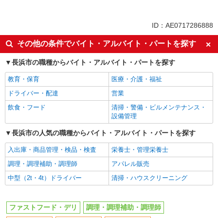
同じ特徴から求人を探す
未経験歓迎
大学生歓迎
ID：AE0717286888
ミドル（40代～）活躍中
週2～3日勤務OK
その他の条件でバイト・アルバイト・パートを探す
短時間勤務（1日4h以内）OK
深夜
長浜市の職種からバイト・アルバイト・パートを探す
車通勤OK
扶養内勤務OK
交通費支給
社会保険あり
教育・保育
医療・介護・福祉
まかない・食事補助
社員登用あり
ドライバー・配達
営業
飲食・フード
清掃・警備・ビルメンテナンス・
設備管理
長浜市の人気の職種からバイト・アルバイト・パートを探す
入出庫・商品管理・検品・検査
栄養士・管理栄養士
調理・調理補助・調理師
アパレル販売
中型（2t・4t）ドライバー
清掃・ハウスクリーニング
ファストフード・デリ
調理・調理補助・調理師