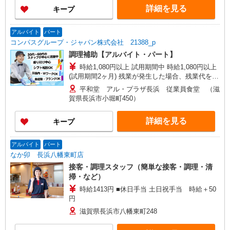
詳細を見る
キープ
アルバイト
パート
コンパスグループ・ジャパン株式会社 21388_p
調理補助【アルバイト・パート】
時給1,080円以上 試用期間中 時給1,080円以上
(試用期間2ヶ月) 残業が発生した場合、残業代を1
分単位で別途支給します。
平和堂 アル・プラザ長浜 従業員食堂 （滋
賀県長浜市小堀町450）
詳細を見る
キープ
アルバイト
パート
なか卯 長浜八幡東町店
接客・調理スタッフ（簡単な接客・調理・清
掃・など）
時給1413円 ■休日手当 土日祝手当 時給＋50
円
滋賀県長浜市八幡東町248