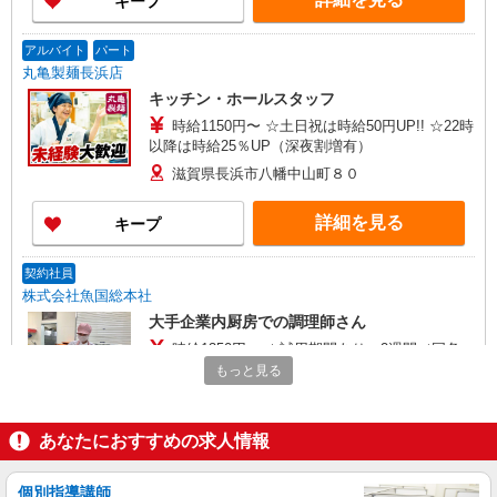
キープ
アルバイト
パート
丸亀製麺長浜店
キッチン・ホールスタッフ
時給1150円〜 ☆土日祝は時給50円UP!! ☆22時
以降は時給25％UP（深夜割増有）
滋賀県長浜市八幡中山町８０
詳細を見る
キープ
契約社員
株式会社魚国総本社
大手企業内厨房での調理師さん
時給1350円〜 ＊試用期間あり：2週間（同条
件）
もっと見る
滋賀県長浜市神前町10-17
あなたにおすすめの求人情報
詳細を見る
キープ
個別指導講師
アルバイト
パート