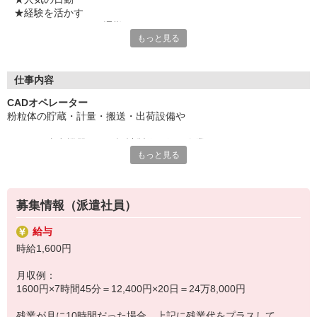
★経験を活かす
★マイカー・バイク通勤OK
もっと見る
★残業ありで月収26万円以上可
★当社スタッフさんが活躍中の職場
気になることやご質問はお問い合わせだけも大歓迎☆彡
仕事内容
ご応募心よりお待ちしております（・ω・）ノ
CADオペレーター
粉粒体の貯蔵・計量・搬送・出荷設備や
タンク、真空機器などの設計製作を行う企業の、
もっと見る
CADオペレーターのお仕事です。
MetaCAM、3D CAD、または、CamMagic LA700を使用します。
募集情報（派遣社員）
二次元レーザ加工機専用のCAD/CAMソフトの、
給与
時給1,600円
いずれかのソフトを使用したことのある業務経験者限定の求人にな
ります。
月収例：
1600円×7時間45分＝12,400円×20日＝24万8,000円
※長期のお仕事です。
残業が月に10時間だった場合、上記に残業代をプラスして