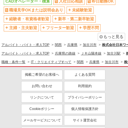
CADオペレーター・積算
入社日応相談
即日勤務OK
髪型・髪色自由
禁煙・分煙
職場見学OKまたは説明会あり
未経験歓迎
食堂・売店あり
車通勤OK
バイク通勤OK
自転車通勤OK
経験者・有資格者歓迎
新卒・第二新卒歓迎
残業ほぼなし
残業少なめ（月20h未満）
主婦・主夫歓迎
フリーター歓迎
学歴不問
転勤なし
登録制
もっと見る
有休取得率80%以上
交通費支給
アルバイト・バイト・求人TOP
関西
兵庫県
加古川市
株式会社日本ワー
社会保険あり
制服貸与
アルバイト・バイト・求人TOP
兵庫県の路線
ＪＲ山陽本線
加古川駅
研修制度あり
資格取得支援制度あり
職種・条件一覧
IT・クリエイティブすべて
関西
兵庫県
加古川市
株
同じ職種から求人を探す
掲載ご希望のお客様へ
よくある質問
建築・設備・アクティブワーク
お問い合わせ
利用規約
CADオペレーター・積算
リンクについて
プライバシーポリシー
同じ特徴から求人を探す
未経験歓迎
ミドル（40代～）活躍中
Cookieポリシー
個人情報保護方針
土日祝休み
短期（3ヶ月以内）
メールサービスについて
サイト運営会社
車通勤OK
交通費支給