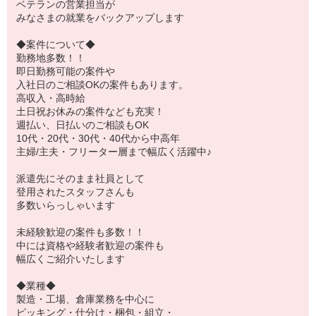
ベテランの営業担当が
みなさまの就業をバックアップします
◆案件について◆
勤務地多数！！
即日勤務可能の案件や
入社日のご相談OKの案件もあります。
高収入・高時給
土日祝お休みの案件なども充実！
週払い、日払いのご相談もOK
10代・20代・30代・40代から中高年
主婦/主夫・フリーター層まで幅広く活躍中♪
派遣先にそのまま社員として
登用されたスタッフさんも
多数いらっしゃいます
未経験歓迎の案件も多数！！
中には資格や経験者歓迎の案件も
幅広くご紹介いたします
◆業種◆
製造・工場、倉庫業務を中心に
ピッキング・仕分け・梱包・組立・