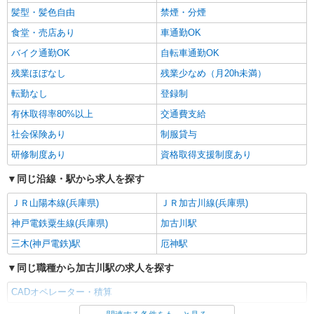
髪型・髪色自由
禁煙・分煙
食堂・売店あり
車通勤OK
バイク通勤OK
自転車通勤OK
残業ほぼなし
残業少なめ（月20h未満）
転勤なし
登録制
有休取得率80%以上
交通費支給
社会保険あり
制服貸与
研修制度あり
資格取得支援制度あり
同じ沿線・駅から求人を探す
ＪＲ山陽本線(兵庫県)
ＪＲ加古川線(兵庫県)
神戸電鉄粟生線(兵庫県)
加古川駅
三木(神戸電鉄)駅
厄神駅
同じ職種から加古川駅の求人を探す
CADオペレーター・積算