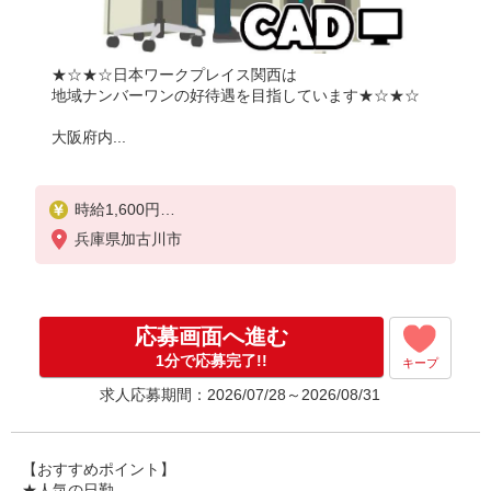
★☆★☆日本ワークプレイス関西は
地域ナンバーワンの好待遇を目指しています★☆★☆
大阪府内...
時給1,600円
兵庫県加古川市
月収例：
1600円×7時間45分＝12,400円×20日＝24万8,000円
残業が月に10時間だった場合、上記に残業代をプラ
応募画面へ進む
スして
＼＼合計26万円以上可能／／
1分で応募完了!!
キープ
求人応募期間：2026/07/28～2026/08/31
別途 交通費全額支給
【おすすめポイント】
★人気の日勤