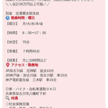
＼＼合計26万円以上可能／／
別途 交通費全額支給
勤務時間・曜日
【曜日】 月/火/水/木/金
【時間】 8：30〜17：30
【休憩】 75分
【実働】 ７時間45分
【残業】 月に10時間ほど
アクセス・勤務地
JR加古川線 厄神駅 徒歩10分
JR神戸線・加古川線 加古川駅 車15分
神戸電鉄粟生線 三木駅 車15分
◎車・バイク・自転車通勤ＯＫ◎
兵庫県加古川市八幡町下村
待遇
◇社会保険完備