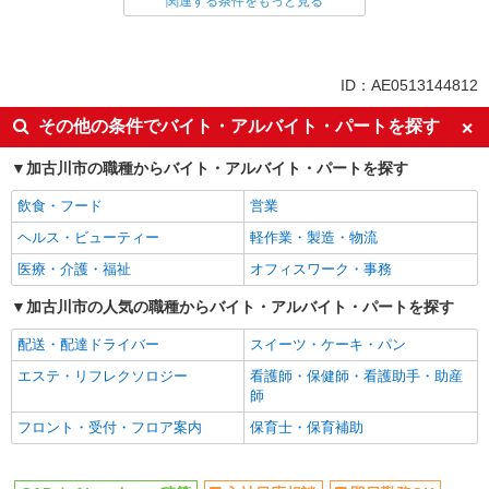
関連する条件をもっと見る
同じ雇用形態から加古川駅の求人を探す
派遣社員
同じ特徴から加古川駅の求人を探す
ID：AE0513144812
入社日応相談
即日勤務OK
その他の条件でバイト・アルバイト・パートを探す
職場見学OKまたは説明会あり
未経験歓迎
加古川市の職種からバイト・アルバイト・パートを探す
経験者・有資格者歓迎
新卒・第二新卒歓迎
飲食・フード
営業
主婦・主夫歓迎
フリーター歓迎
ヘルス・ビューティー
軽作業・製造・物流
学歴不問
ブランクOK
医療・介護・福祉
オフィスワーク・事務
ミドル（40代～）活躍中
エルダー（50代～）活躍中
高収入・高額
加古川市の人気の職種からバイト・アルバイト・パートを探す
昇給あり
週払い
完全週休2日制
配送・配達ドライバー
スイーツ・ケーキ・パン
年間休日120日以上
土日祝休み
エステ・リフレクソロジー
看護師・保健師・看護助手・助産
師
短期（3ヶ月以内）
平日のみ勤務OK
フロント・受付・フロア案内
保育士・保育補助
フルタイム歓迎
朝
昼
夕方