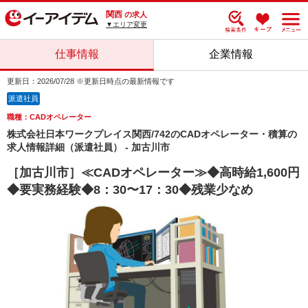
関西
の求人
▼エリア変更
仕事情報
企業情報
更新日：2026/07/28 ※更新日時点の最新情報です
派遣社員
職種：CADオペレーター
株式会社日本ワークプレイス関西/742のCADオペレーター・積算の
求人情報詳細（派遣社員） - 加古川市
［加古川市］≪CADオペレーター≫◆高時給1,600円
◆要実務経験◆8：30〜17：30◆残業少なめ