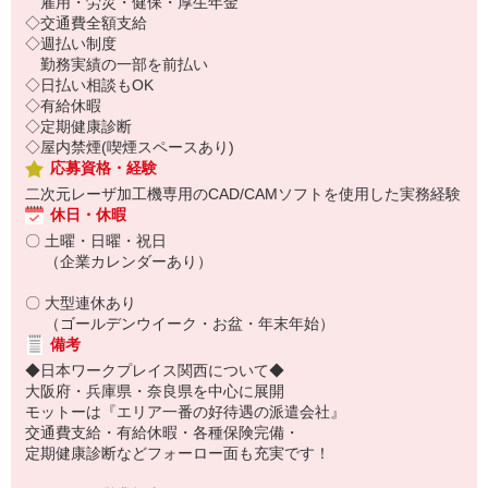
雇用・労災・健保・厚生年金
◇交通費全額支給
◇週払い制度
勤務実績の一部を前払い
◇日払い相談もOK
◇有給休暇
◇定期健康診断
◇屋内禁煙(喫煙スペースあり)
応募資格・経験
二次元レーザ加工機専用のCAD/CAMソフトを使用した実務経験
休日・休暇
〇 土曜・日曜・祝日
（企業カレンダーあり）
〇 大型連休あり
（ゴールデンウイーク・お盆・年末年始）
備考
◆日本ワークプレイス関西について◆
大阪府・兵庫県・奈良県を中心に展開
モットーは『エリア一番の好待遇の派遣会社』
交通費支給・有給休暇・各種保険完備・
定期健康診断などフォーロー面も充実です！