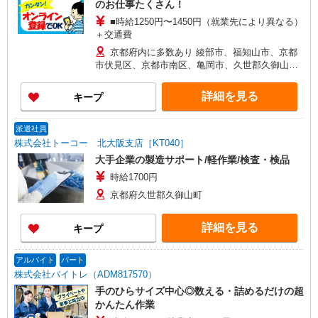
のお仕事たくさん！
■時給1250円〜1450円（就業先により異なる）
＋交通費
京都府内に多数あり 綾部市、福知山市、京都
市伏見区、京都市南区、亀岡市、久世郡久御山町
など
詳細を見る
キープ
派遣社員
株式会社トーコー 北大阪支店［KT040］
大手企業の製造サポート/軽作業/検査・検品
時給1700円
京都府久世郡久御山町
詳細を見る
キープ
アルバイト
パート
株式会社バイトレ（ADM817570）
手のひらサイズ中心◎数える・詰めるだけの超
かんたん作業