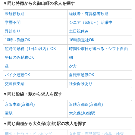
作業
同じ特徴から久御山町の求人を探す
時給1258円（就業先により異なる）
未経験歓迎
経験者・有資格者歓迎
京都府久世郡久御山町
学歴不問
シニア（60代～）活躍中
詳細を見る
キープ
昇給あり
土日祝休み
10時～勤務OK
16時前退社OK
アルバイト
パート
株式会社バイトレ（ADM817724）
短時間勤務（1日4h以内）OK
時間や曜日が選べる・シフト自由
手のひらサイズ中心◎数える・詰めるだけの超
平日のみ勤務OK
朝
かんたん作業
昼
夕方
時給1303円（就業先により異なる）
バイク通勤OK
自転車通勤OK
京都府久世郡久御山町
交通費支給
社会保険あり
詳細を見る
キープ
同じ沿線・駅から求人を探す
アルバイト
パート
京阪本線(京都府)
近鉄京都線(京都府)
株式会社バイトレ（ADM814859）
淀駅
大久保(京都)駅
久しぶりのお仕事に｜座ってできるモクモク軽
作業
同じ職種から大久保(京都)駅の求人を探す
時給1303円（就業先により異なる）
梱包・仕分け・ピッキング
入出庫・商品管理・検品・検査