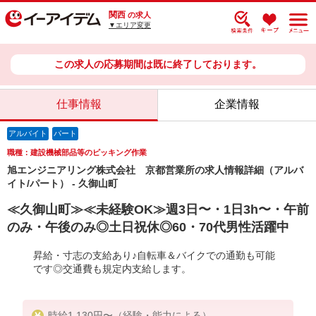
関西
の求人
▼エリア変更
この求人の応募期間は既に終了しております。
仕事情報
企業情報
アルバイト
パート
職種：建設機械部品等のピッキング作業
旭エンジニアリング株式会社 京都営業所の求人情報詳細（アルバ
イト/パート） - 久御山町
≪久御山町≫≪未経験OK≫週3日〜・1日3h〜・午前
のみ・午後のみ◎土日祝休◎60・70代男性活躍中
昇給・寸志の支給あり♪自転車＆バイクでの通勤も可能
です◎交通費も規定内支給します。
時給1,130円〜（経験・能力による）