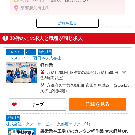
※試用期間3ヵ月あり（同条件）
京都府久御山町
詳細を見る
ID：AE0513127987
20
件のこの求人と職種が同じ求人
掲載期間終了
アルバイト
パート
契約社員
ロジスティード西日本株式会社
軽作業
時給1,200円 ※残業の場合は時給1,500円（実
働8時間以上)
京都府久世郡久御山町市田新珠城27 (SOSiLA
久御山3階/4階)
詳細を見る
キープ
派遣社員
株式会社テクノ・サービス 京都府エリア（01）
製造業や工場でのカンタン軽作業 ★未経験OK