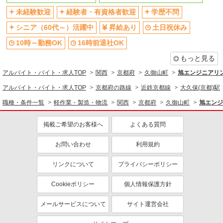
梱包・仕分け・ピッキング
入出庫・商品管理・検品・検査
未経験歓迎
経験者・有資格者歓迎
学歴不問
アルバイト
パート
同じ特徴から求人を探す
株式会社バイトレ（ADM806280）
シニア（60代～）活躍中
昇給あり
土日祝休み
手のひらサイズ中心◎数える・詰めるだけの超
10時～勤務OK
16時前退社OK
未経験歓迎
土日祝休み
かんたん作業
短時間勤務（1日4h以内）OK
交通費支給
もっと見る
時給1258円（就業先により異なる）
社会保険あり
アルバイト・バイト・求人TOP
京都府久世郡久御山町栄
関西
京都府
久御山町
旭エンジニアリ
アルバイト・バイト・求人TOP
京都府の路線
近鉄京都線
大久保(京都)駅
詳細を見る
キープ
職種・条件一覧
軽作業・製造・物流
関西
京都府
久御山町
旭エンジ
アルバイト
パート
掲載ご希望のお客様へ
よくある質問
株式会社バイトレ（ADM817359）
人と話すのが苦手でも安心♪接客なしの軽作業
お問い合わせ
利用規約
スタッフ
時給1400円（就業先により異なる）
リンクについて
プライバシーポリシー
京都府久世郡久御山町
Cookieポリシー
個人情報保護方針
詳細を見る
キープ
メールサービスについて
サイト運営会社
アルバイト
パート