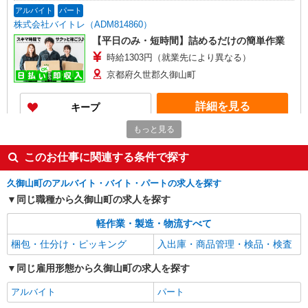
アルバイト
パート
株式会社バイトレ（ADM814860）
【平日のみ・短時間】詰めるだけの簡単作業
時給1303円（就業先により異なる）
京都府久世郡久御山町
詳細を見る
キープ
もっと見る
アルバイト
パート
株式会社バイトレ（ADM818002）
このお仕事に関連する条件で探す
【平日のみ・短時間】詰めるだけの簡単作業
久御山町のアルバイト・バイト・パートの求人を探す
時給1272円（就業先により異なる）
同じ職種から久御山町の求人を探す
京都府久世郡久御山町
軽作業・製造・物流すべて
詳細を見る
キープ
梱包・仕分け・ピッキング
入出庫・商品管理・検品・検査
アルバイト
パート
同じ雇用形態から久御山町の求人を探す
株式会社バイトレ（ADM818393）
アルバイト
パート
久しぶりのお仕事に｜座ってできるモクモク軽