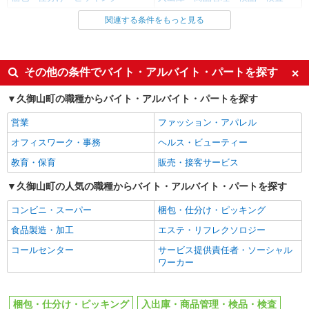
京都府久世郡久御山町
関連する条件をもっと見る
同じ雇用形態から大久保(京都)駅の求人を探す
詳細を見る
キープ
アルバイト
パート
アルバイト
パート
同じ特徴から大久保(京都)駅の求人を探す
その他の条件でバイト・アルバイト・パートを探す
株式会社バイトレ（ADM820132）
未経験歓迎
経験者・有資格者歓迎
【平日のみ・短時間】詰めるだけの簡単作業
久御山町の職種からバイト・アルバイト・パートを探す
学歴不問
時給1272円（就業先により異なる）
シニア（60代～）活躍中
営業
ファッション・アパレル
京都府久世郡久御山町
昇給あり
土日祝休み
オフィスワーク・事務
ヘルス・ビューティー
10時～勤務OK
16時前退社OK
詳細を見る
教育・保育
キープ
販売・接客サービス
短時間勤務（1日4h以内）OK
時間や曜日が選べる・シフト自由
久御山町の人気の職種からバイト・アルバイト・パートを探す
平日のみ勤務OK
朝
アルバイト
パート
株式会社バイトレ（ADM817725）
コンビニ・スーパー
梱包・仕分け・ピッキング
昼
夕方
手のひらサイズ中心◎数える・詰めるだけの超
食品製造・加工
エステ・リフレクソロジー
バイク通勤OK
自転車通勤OK
かんたん作業
コールセンター
サービス提供責任者・ソーシャル
交通費支給
社会保険あり
時給1303円（就業先により異なる）
ワーカー
京都府久世郡久御山町
同じ職種から求人を探す
軽作業・製造・物流
詳細を見る
キープ
梱包・仕分け・ピッキング
入出庫・商品管理・検品・検査