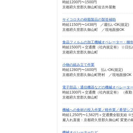
時給1200円〜1500円
京都府久世郡久御山町佐古外屋敷
サイコロ大の樹脂製品の製造補助
時給1150円〜1438円 ／週払いOK(規定)
京都府久世郡久御山町 ／現地面接OK
食品フィルムの加工機械オペレーター・梱
京都府久世郡久御山町
小物の組み立て作業
時給1280円〜1600円 払いOK(規定)
京都府久世郡久御山町野村 ／現地面接OK
電子部品・通信機器などの機械オペレータ
京都府久世郡久御山町
機械への食材の投入作業／軽作業／希望シ
雇入れ直後：京都府久世郡久御山町 変更の
機械オペレーターなど