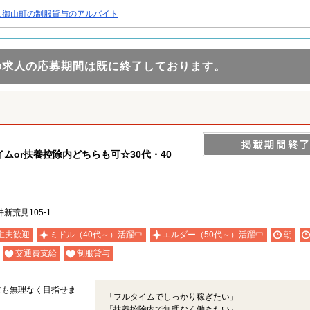
久御山町の制服貸与のアルバイト
の求人の応募期間は既に終了しております。
ムor扶養控除内どちらも可☆30代・40
荒見105-1
主夫歓迎
ミドル（40代～）活躍中
エルダー（50代～）活躍中
朝
交通費支給
制服貸与
立も無理なく目指せま
「フルタイムでしっかり稼ぎたい」
「扶養控除内で無理なく働きたい」