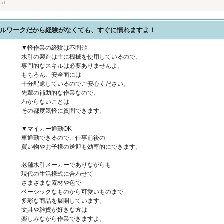
プルワークだから経験がなくても、すぐに慣れますよ！
▼軽作業の経験は不問◎
水引の製造は主に機械を使用しているので、
専門的なスキルは必要ありませんよ。
もちろん、安全面には
十分配慮しているのでご安心ください。
先輩の補助的な作業なので、
わからないことは
その都度気軽に質問できます。
▼マイカー通勤OK
車通勤できるので、仕事前後の
買い物やお子様の送迎も効率的にできます。
老舗水引メーカーでありながらも
現代の生活様式に合わせて
さまざまな素材や色で
ベーシックなものから可愛いものまで
多彩な商品を展開しています。
文具や雑貨が好きな方は
楽しみながら作業できますよ。