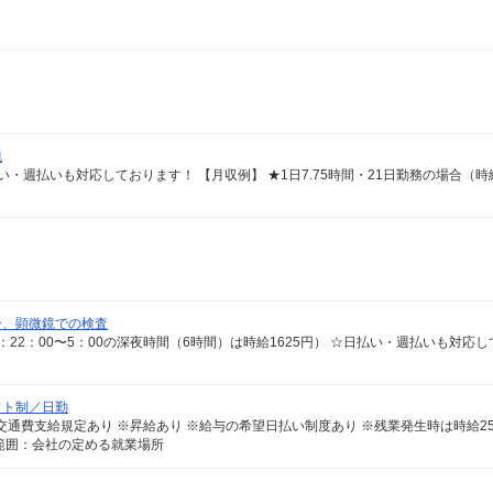
包
ー、顕微鏡での検査
フト制／日勤
範囲：会社の定める就業場所