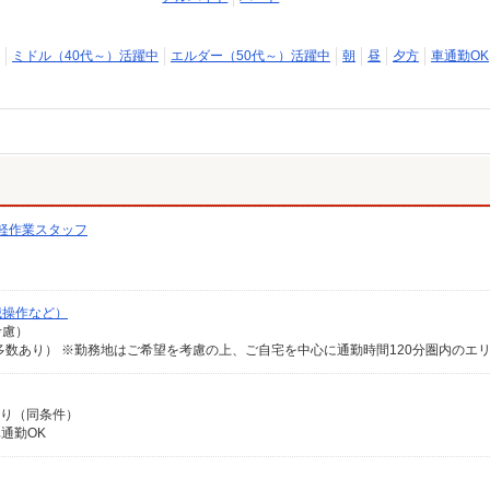
ミドル（40代～）活躍中
エルダー（50代～）活躍中
朝
昼
夕方
車通勤OK
軽作業スタッフ
械操作など）
考慮）
間あり（同条件）
車通勤OK