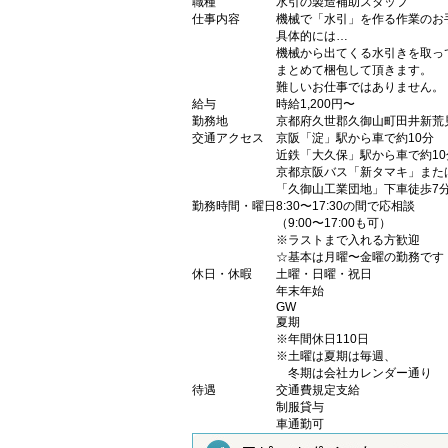
職種
水引の製造補助スタッフ
仕事内容
機械で「水引」を作る作業のお
具体的には…
機械から出てくる水引きを取っ
まとめて梱包して頂きます。
難しいお仕事ではありません。
給与
時給1,200円〜
勤務地
京都府久世郡久御山町田井新荒見1
交通アクセス
京阪「淀」駅から車で約10分
近鉄「大久保」駅から車で約10
京都京阪バス「新タマキ」また
「久御山工業団地」下車徒歩7
勤務時間・曜日
8:30〜17:30の間で応相談
（9:00〜17:00も可）
※ラストまで入れる方歓迎
☆基本は月曜〜金曜の勤務です
休日・休暇
土曜・日曜・祝日
年末年始
GW
夏期
※年間休日110日
※土曜は夏期は毎週、
冬期は会社カレンダー通り
待遇
交通費規定支給
制服貸与
車通勤可