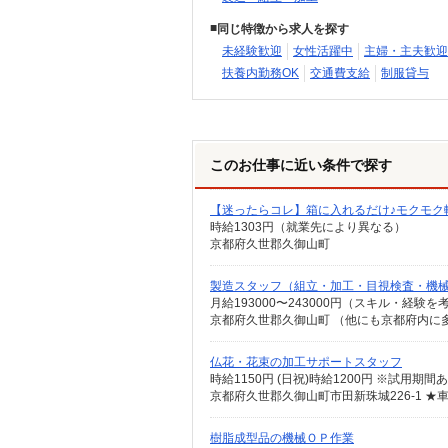
同じ特徴から求人を探す
未経験歓迎
女性活躍中
主婦・主夫歓迎
扶養内勤務OK
交通費支給
制服貸与
このお仕事に近い条件で探す
【迷ったらコレ】箱に入れるだけ♪モクモク
時給1303円（就業先により異なる）
京都府久世郡久御山町
製造スタッフ（組立・加工・目視検査・機
月給193000〜243000円（スキル・経験を
仏花・花束の加工サポートスタッフ
時給1150円 (日祝)時給1200円 ※試用期
京都府久世郡久御山町市田新珠城226-1 ★
樹脂成型品の機械ＯＰ作業