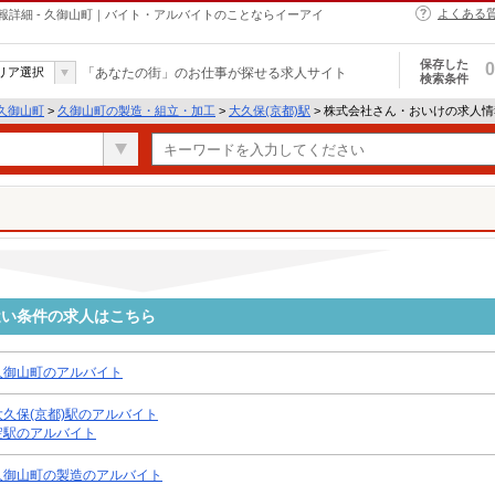
よくある
詳細 - 久御山町｜バイト・アルバイトのことならイーアイ
保存した
0
リア選択
「あなたの街」のお仕事が探せる求人サイト
検索条件
久御山町
>
久御山町の製造・組立・加工
>
大久保(京都)駅
> 株式会社さん・おいけの求人
近い条件の求人はこちら
久御山町のアルバイト
大久保(京都)駅のアルバイト
淀駅のアルバイト
久御山町の製造のアルバイト