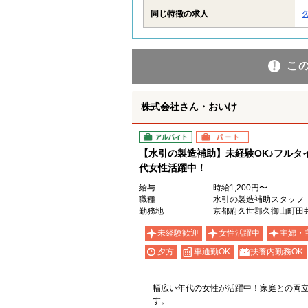
同じ特徴の求人
こ
株式会社さん・おいけ
アルバイト
パート
【水引の製造補助】未経験OK♪フルタイ
代女性活躍中！
給与
時給1,200円〜
職種
水引の製造補助スタッフ
勤務地
京都府久世郡久御山町田井新
未経験歓迎
女性活躍中
主婦・
夕方
車通勤OK
扶養内勤務OK
幅広い年代の女性が活躍中！家庭との両
す。