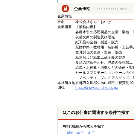
企業情報
社名
株式会社さん・おいけ
企業概要
【業務内容】
各種水引の応用製品の企画・製造・
衣裳文庫の製造及び販売
紙工品の企画・製造・販売
冠婚葬祭・教材用・装飾用・工芸手
文具関係の企画・製造・販売
紙器および紙加工品全般の製造
食品の詰め合わせ。包装の受託加工
絵馬・お神札・塔婆などの企画・製
セールスプロモーションツールの企
（ノベルティ、プレミアムグッズ、
本社所在地
京都府久世郡久御山町田井新荒見105
URL
https://www.sun-oike.co.jp/
このお仕事に関連する条件で探す
同じ職種から求人を探す
製造・組立・加工