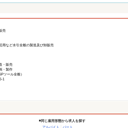
販売
芸用など水引全般の製造及び卸販売
造・販売
画・製作
SPツール全般）
-1
同じ雇用形態から求人を探す
アルバイト
パート