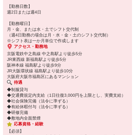
未経験・ブランクのある方もご安心下さい！
【勤務日数】
まずは、「いってらっしゃいませ」「おかえりなさいませ」の挨拶
週2日または週4日
からスタートしましょう♪
【勤務曜日】
月・金、または水・土でシフト交代制
お仕事ＮＯ【ASQ-S 8807】
（週4日勤務の場合は月・水・金・土のシフト交代制）
※シフト表は一か月単位で作成します
アクセス・勤務地
京阪電鉄中之島線 中之島駅より徒歩5分
JR東西線 新福島駅より徒歩5分
阪神本線 福島駅より徒歩9分
JR大阪環状線 福島駅より徒歩10分
大阪府大阪市福島区にあるマンション
待遇
◆制服貸与
◆交通費規定内支給（1日往復3,000円を上限とし、実費支給）
◆社会保険完備（法令に準ずる）
◆有給休暇付与（法令に準ずる）
◆研修完備
◆敷地内全面禁煙
応募資格・経験
【必須】