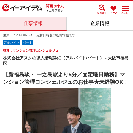
関西
の求人
▼エリア変更
仕事情報
企業情報
更新日：2026/07/23 ※更新日時点の最新情報です
アルバイト
パート
職種：マンション管理コンシェルジュ
株式会社アスクの求人情報詳細（アルバイト/パート） - 大阪市福島
区
【新福島駅・ 中之島駅より5分／固定曜日勤務】マ
ンション管理コンシェルジュのお仕事★未経験OK！