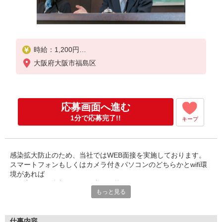
時給：1,200円
大阪府大阪市福島区
※試用期間：3ヶ月（試用期間中の時給変動なし）
※交通費 ：別途支給（1日往復3,000円を上限とし
、実費支給）
※支払方法：月1回（月末締め翌月25日支払）
応募画面へ進む
1分で応募完了!!
キープ
感染拡大防止のため、当社ではWEB面接を実施しております。
スマートフォンもしくはカメラ付きパソコンのどちらかとwifi環
境があれば
ご自宅からご参加いただく事が可能です。
もっと見る
未経験・ブランク復帰大歓迎！
マンション居住者さまに快適で、安心・安全、そして高品質なサ
ービスを提供している『アスクグループ』。
仕事内容