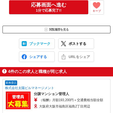
※スマートフォンやカメラ付きパソコンをお持ちの方が対象です。
応募画面へ進む
※オンライン面接未経験の方にも、しっかりサポートを行いますの
1分で応募完了!!
キープ
で安心してご参加いいただけます。
※フリーメールをご利用の方でメールが届かない場合は、迷惑メー
ルフォルダもご確認をお願い致します。
※土日祝にお問い合わせ頂いた際、翌営業日のご連絡になる場合が
閲覧履歴を見る
ございます。予めご了承ください。
◇求人についてのお問い合わせ
ブックマーク
ポストする
お電話でのお問い合わせは平日9:00〜16:00の間にお願いいたしま
す。
その際はお仕事NO4桁の数字をご準備ください。
シェアする
URLをシェア
4
件のこの求人と職種が同じ求人
業務委託
株式会社太陽ビルマネージメント
分譲マンション管理人
（報酬）月額193,200円＋交通費相当額全額
大阪府大阪市福島区福島2丁目周辺