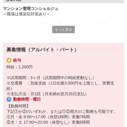
ただ今、“マンション管理コンシェルジュ”を募集中です。
マンション管理コンシェルジュ
＜職場は感染症対策あり＞
経験がなくても心配はいりません。
きめ細かな研修プログラムにより、あなたの魅力を最大限に引き
マンションにて、居住者さまの暮らしをより便利に、快適にサポー
出し、
もっと見る
トするお仕事です。
自信を持ってお仕事に就いていただけるよう、サポートいたしま
マンションはオートロックなので、セキュリティも万全です。安心
す。
してお仕事できます！
募集情報（アルバイト・パート）
《受付業務》
■ 共用施設の予約受付
給与
■ 宅配便、クリーニングの取り次ぎ
時給：1,200円
《管理業務》
※試用期間：3ヶ月（試用期間中の時給変動なし）
■ 館内巡回
※交通費 ：別途支給（1日往復3,000円を上限とし、実費支
■ 点検立会い
給）
■ 鍵管理
※支払方法：月1回（月末締め翌月25日支払）
■ 居住者対応
勤務時間・曜日
■ 来訪者対応
■ その他
【勤務時間】
下記①か②のいずれか、または①②両方のご勤務も可能です。
お仕事内容はとってもシンプルですし、丁寧な研修もご用意してま
①月・金 9:00〜17:00（休憩1時間）実働7時間
すので、
②水・土 17:00〜22:00（休憩なし）実働5時間