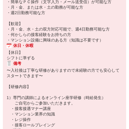
・簡単なＰＣ操作（文字入力・メール送受信）が可能な方
・月・金、または水・土の勤務が可能な方
・週2日勤務可能な方
【歓迎】
・月・金、水・土の双方対応可能で、週4日勤務可能な方
・何かしらの接客経験をお持ちの方
・マンション設備に興味のある方（知識は不要です）
休日・休暇
【休日】
シフトに準ずる
備考
〜入社後は丁寧な研修がありますので未経験の方でも安心して
スタートできます〜
【研修内容】
1）専門の講師によるオンライン座学研修（時給発生）
ご自宅からご参加いただきます。
・接客接遇マナー講座
・マンション業界の知識
・レジ操作
・接客ロールプレイング