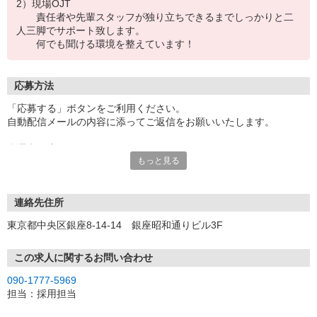
2）現場OJT
責任者や先輩スタッフが独り立ちできるまでしっかりと二
人三脚でサポート致します。
何でも聞ける環境を整えています！
応募方法
「応募する」ボタンをご利用ください。
自動配信メールの内容に添ってご返信をお願いいたします。
◇選考の流れ
もっと見る
①メールで質問事項へのご回答と応募書類の提出をしていただきま
す
↓
②書類選考
連絡先住所
↓
東京都中央区銀座8-14-14 銀座昭和通りビル3F
③WEB面接（ご自宅で実施が可能です）
↓
④内定・ご入社決定（2次面接をさせていただく場合もございます）
この求人に関するお問い合わせ
※応募〜内定まで1〜2週間です。
090-1777-5969
担当：採用担当
◇弊社では面接はオンラインにて実施しております （来社不要！ご
自宅から参加いただけます）