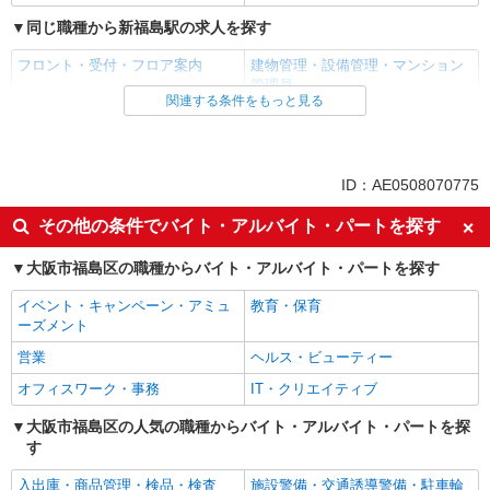
同じ職種から新福島駅の求人を探す
フロント・受付・フロア案内
建物管理・設備管理・マンション
管理員
関連する条件をもっと見る
同じ雇用形態から新福島駅の求人を探す
アルバイト
パート
ID：AE0508070775
同じ特徴から新福島駅の求人を探す
その他の条件でバイト・アルバイト・パートを探す
入社日応相談
Web面接OK
未経験歓迎
大阪市福島区の職種からバイト・アルバイト・パートを探す
経験者・有資格者歓迎
女性活躍中
主婦・主夫歓迎
イベント・キャンペーン・アミュ
教育・保育
ーズメント
フリーター歓迎
学歴不問
営業
ヘルス・ビューティー
ブランクOK
ミドル（40代～）活躍中
オフィスワーク・事務
IT・クリエイティブ
副業・WワークOK
転勤なし
交通費支給
大阪市福島区の人気の職種からバイト・アルバイト・パートを探
研修制度あり
す
禁煙・分煙
上場企業・上場企業のグループ会
社
入出庫・商品管理・検品・検査
施設警備・交通誘導警備・駐車輪