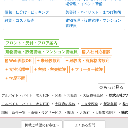
場管理・イベント警備
同じ職種から求人を探す
梱包・仕分け・ピッキング
美容師・ネイリスト・まつげ施術
販売・接客サービス
雑貨・コスメ販売
建物管理・設備管理・マンション
フロント・受付・フロア案内
管理員
清掃・警備・ビルメンテナンス・設備管理
建物管理・設備管理・マンション管理員
フロント・受付・フロア案内
建物管理・設備管理・マンション管理員
入社日応相談
同じ特徴から求人を探す
Web面接OK
未経験歓迎
経験者・有資格者歓迎
未経験歓迎
ミドル（40代～）活躍中
女性活躍中
主婦・主夫歓迎
フリーター歓迎
副業・WワークOK
交通費支給
学歴不問
上場企業・上場企業のグループ会社
もっと見る
アルバイト・バイト・求人TOP
関西
大阪府
大阪市福島区
株式会社ア
アルバイト・バイト・求人TOP
大阪府の路線
ＪＲ東西線
新福島駅
株
職種・条件一覧
販売・接客サービス
関西
大阪府
大阪市福島区
株式
掲載ご希望のお客様へ
よくある質問