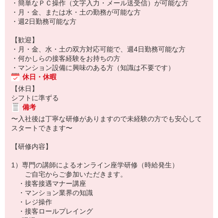
・簡単なＰＣ操作（文字入力・メール送受信）が可能な方
・月・金、または水・土の勤務が可能な方
・週2日勤務可能な方
【歓迎】
・月・金、水・土の双方対応可能で、週4日勤務可能な方
・何かしらの接客経験をお持ちの方
・マンション設備に興味のある方（知識は不要です）
休日・休暇
【休日】
シフトに準ずる
備考
〜入社後は丁寧な研修がありますので未経験の方でも安心して
スタートできます〜
【研修内容】
1）専門の講師によるオンライン座学研修（時給発生）
ご自宅からご参加いただきます。
・接客接遇マナー講座
・マンション業界の知識
・レジ操作
・接客ロールプレイング