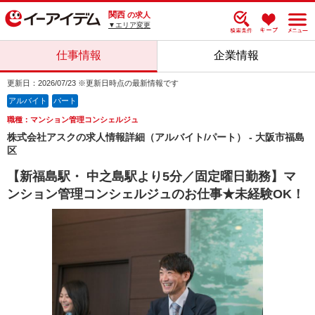
関西
の求人
▼エリア変更
仕事情報
企業情報
更新日：2026/07/23 ※更新日時点の最新情報です
アルバイト
パート
職種：マンション管理コンシェルジュ
株式会社アスクの求人情報詳細（アルバイト/パート） - 大阪市福島
区
【新福島駅・ 中之島駅より5分／固定曜日勤務】マ
ンション管理コンシェルジュのお仕事★未経験OK！