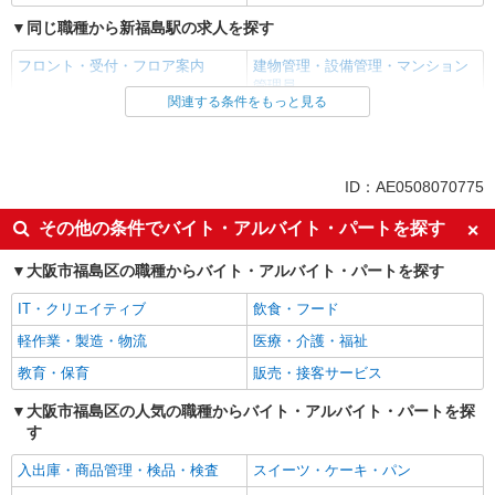
同じ職種から新福島駅の求人を探す
フロント・受付・フロア案内
建物管理・設備管理・マンション
管理員
関連する条件をもっと見る
同じ雇用形態から新福島駅の求人を探す
アルバイト
パート
ID：AE0508070775
同じ特徴から新福島駅の求人を探す
その他の条件でバイト・アルバイト・パートを探す
入社日応相談
Web面接OK
未経験歓迎
大阪市福島区の職種からバイト・アルバイト・パートを探す
経験者・有資格者歓迎
女性活躍中
主婦・主夫歓迎
IT・クリエイティブ
飲食・フード
フリーター歓迎
学歴不問
軽作業・製造・物流
医療・介護・福祉
ブランクOK
ミドル（40代～）活躍中
教育・保育
販売・接客サービス
副業・WワークOK
転勤なし
大阪市福島区の人気の職種からバイト・アルバイト・パートを探
交通費支給
研修制度あり
す
禁煙・分煙
上場企業・上場企業のグループ会
入出庫・商品管理・検品・検査
スイーツ・ケーキ・パン
社