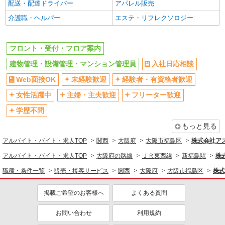
配送・配達ドライバー
アパレル販売
同じ職種から求人を探す
介護職・ヘルパー
エステ・リフレクソロジー
販売・接客サービス
フロント・受付・フロア案内
フロント・受付・フロア案内
清掃・警備・ビルメンテナンス・設備管理
建物管理・設備管理・マンション管理員
入社日応相談
建物管理・設備管理・マンション管理員
Web面接OK
未経験歓迎
経験者・有資格者歓迎
同じ特徴から求人を探す
女性活躍中
主婦・主夫歓迎
フリーター歓迎
未経験歓迎
ミドル（40代～）活躍中
学歴不問
副業・WワークOK
交通費支給
もっと見る
上場企業・上場企業のグループ会社
アルバイト・バイト・求人TOP
関西
大阪府
大阪市福島区
株式会社ア
アルバイト・バイト・求人TOP
大阪府の路線
ＪＲ東西線
新福島駅
株
職種・条件一覧
販売・接客サービス
関西
大阪府
大阪市福島区
株式
掲載ご希望のお客様へ
よくある質問
お問い合わせ
利用規約