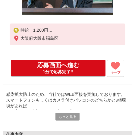
時給：1,200円
大阪府大阪市福島区
※試用期間：3ヶ月（試用期間中の時給変動なし）
※交通費 ：別途支給（1日往復3,000円を上限とし
、実費支給）
※支払方法：月1回（月末締め翌月25日支払）
応募画面へ進む
1分で応募完了!!
キープ
感染拡大防止のため、当社ではWEB面接を実施しております。
スマートフォンもしくはカメラ付きパソコンのどちらかとwifi環
境があれば
ご自宅からご参加いただく事が可能です。
もっと見る
未経験・ブランク復帰大歓迎！
マンション居住者さまに快適で、安心・安全、そして高品質なサ
ービスを提供している『アスクグループ』。
仕事内容