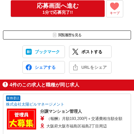
※スマートフォンやカメラ付きパソコンをお持ちの方が対象です。
応募画面へ進む
※オンライン面接未経験の方にも、しっかりサポートを行いますの
1分で応募完了!!
キープ
で安心してご参加いいただけます。
※フリーメールをご利用の方でメールが届かない場合は、迷惑メー
ルフォルダもご確認をお願い致します。
※土日祝にお問い合わせ頂いた際、翌営業日のご連絡になる場合が
閲覧履歴を見る
ございます。予めご了承ください。
◇求人についてのお問い合わせ
ブックマーク
ポストする
お電話でのお問い合わせは平日9:00〜16:00の間にお願いいたしま
す。
その際はお仕事NO4桁の数字をご準備ください。
シェアする
URLをシェア
4
件のこの求人と職種が同じ求人
業務委託
株式会社太陽ビルマネージメント
分譲マンション管理人
（報酬）月額193,200円＋交通費相当額全額
大阪府大阪市福島区福島2丁目周辺