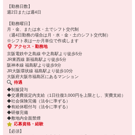
未経験・ブランクのある方もご安心下さい！
【勤務日数】
まずは、「いってらっしゃいませ」「おかえりなさいませ」の挨拶
週2日または週4日
からスタートしましょう♪
【勤務曜日】
月・金、または水・土でシフト交代制
お仕事ＮＯ【ASQ-S 8807】
（週4日勤務の場合は月・水・金・土のシフト交代制）
※シフト表は一か月単位で作成します
アクセス・勤務地
京阪電鉄中之島線 中之島駅より徒歩5分
JR東西線 新福島駅より徒歩5分
阪神本線 福島駅より徒歩9分
JR大阪環状線 福島駅より徒歩10分
大阪府大阪市福島区にあるマンション
待遇
◆制服貸与
◆交通費規定内支給（1日往復3,000円を上限とし、実費支給）
◆社会保険完備（法令に準ずる）
◆有給休暇付与（法令に準ずる）
◆研修完備
◆敷地内全面禁煙
応募資格・経験
【必須】