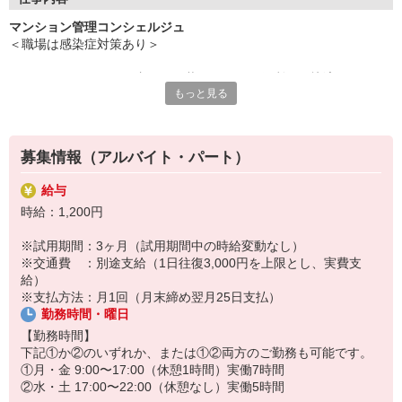
ただ今、“マンション管理コンシェルジュ”を募集中です。
マンション管理コンシェルジュ
＜職場は感染症対策あり＞
経験がなくても心配はいりません。
きめ細かな研修プログラムにより、あなたの魅力を最大限に引き
マンションにて、居住者さまの暮らしをより便利に、快適にサポー
出し、
もっと見る
トするお仕事です。
自信を持ってお仕事に就いていただけるよう、サポートいたしま
マンションはオートロックなので、セキュリティも万全です。安心
す。
してお仕事できます！
募集情報（アルバイト・パート）
《受付業務》
■ 共用施設の予約受付
給与
■ 宅配便、クリーニングの取り次ぎ
時給：1,200円
《管理業務》
※試用期間：3ヶ月（試用期間中の時給変動なし）
■ 館内巡回
※交通費 ：別途支給（1日往復3,000円を上限とし、実費支
■ 点検立会い
給）
■ 鍵管理
※支払方法：月1回（月末締め翌月25日支払）
■ 居住者対応
勤務時間・曜日
■ 来訪者対応
■ その他
【勤務時間】
下記①か②のいずれか、または①②両方のご勤務も可能です。
お仕事内容はとってもシンプルですし、丁寧な研修もご用意してま
①月・金 9:00〜17:00（休憩1時間）実働7時間
すので、
②水・土 17:00〜22:00（休憩なし）実働5時間