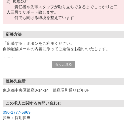
2）現場OJT
責任者や先輩スタッフが独り立ちできるまでしっかりと二
人三脚でサポート致します。
何でも聞ける環境を整えています！
応募方法
「応募する」ボタンをご利用ください。
自動配信メールの内容に添ってご返信をお願いいたします。
◇選考の流れ
もっと見る
①メールで質問事項へのご回答と応募書類の提出をしていただきま
す
↓
②書類選考
連絡先住所
↓
東京都中央区銀座8-14-14 銀座昭和通りビル3F
③WEB面接（ご自宅で実施が可能です）
↓
④内定・ご入社決定（2次面接をさせていただく場合もございます）
この求人に関するお問い合わせ
※応募〜内定まで1〜2週間です。
090-1777-5969
担当：採用担当
◇弊社では面接はオンラインにて実施しております （来社不要！ご
自宅から参加いただけます）