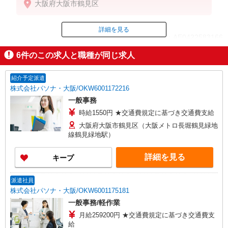
大阪府大阪市鶴見区
※固定残業代（内勤手当）「15時間分／2.5万円／超
過時は追加支給あり」
※スキル・経験等を考慮の上、当社規定により決定
詳細を見る
ID：AE0422583166
します。
※試用期間1ヵ月（期間中の待遇に変化はなし）
6
件のこの求人と職種が同じ求人
掲載期間終了
紹介予定派遣
株式会社パソナ・大阪/OKW6001172216
一般事務
時給1550円 ★交通費規定に基づき交通費支給
大阪府大阪市鶴見区（大阪メトロ長堀鶴見緑地
線鶴見緑地駅）
詳細を見る
キープ
派遣社員
株式会社パソナ・大阪/OKW6001175181
一般事務/軽作業
月給259200円 ★交通費規定に基づき交通費支
給