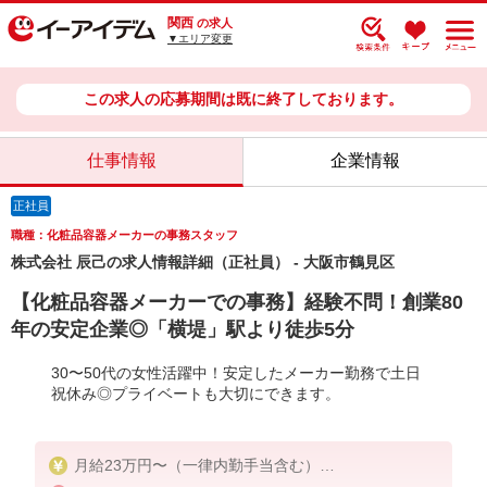
関西
の求人
▼エリア変更
この求人の応募期間は既に終了しております。
仕事情報
企業情報
正社員
職種：化粧品容器メーカーの事務スタッフ
株式会社 辰己の求人情報詳細（正社員） - 大阪市鶴見区
【化粧品容器メーカーでの事務】経験不問！創業80
年の安定企業◎「横堤」駅より徒歩5分
30〜50代の女性活躍中！安定したメーカー勤務で土日
祝休み◎プライベートも大切にできます。
月給23万円〜（一律内勤手当含む）
＋交通費（上限2万円まで）