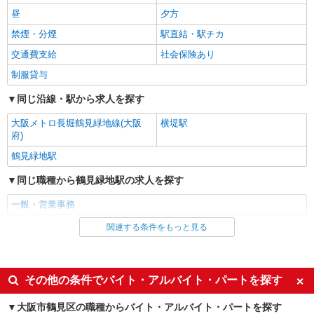
昼
夕方
禁煙・分煙
駅直結・駅チカ
交通費支給
社会保険あり
制服貸与
同じ沿線・駅から求人を探す
大阪メトロ長堀鶴見緑地線(大阪
横堤駅
府)
鶴見緑地駅
同じ職種から鶴見緑地駅の求人を探す
一般・営業事務
関連する条件をもっと見る
同じ雇用形態から鶴見緑地駅の求人を探す
正社員
同じ特徴から鶴見緑地駅の求人を探す
その他の条件でバイト・アルバイト・パートを探す
未経験歓迎
女性活躍中
大阪市鶴見区の職種からバイト・アルバイト・パートを探す