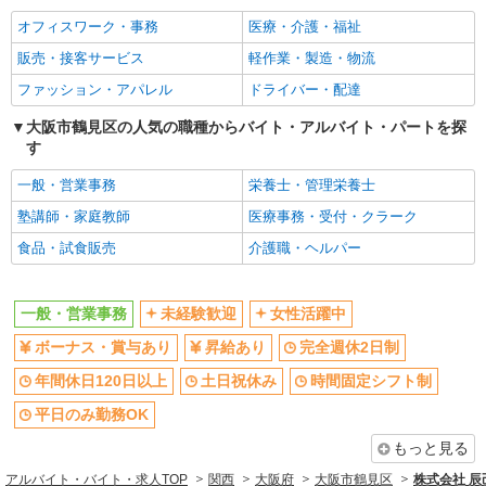
ボーナス・賞与あり
昇給あり
オフィスワーク・事務
医療・介護・福祉
完全週休2日制
年間休日120日以上
販売・接客サービス
軽作業・製造・物流
土日祝休み
時間固定シフト制
ファッション・アパレル
ドライバー・配達
平日のみ勤務OK
朝
大阪市鶴見区の人気の職種からバイト・アルバイト・パートを探
昼
夕方
す
禁煙・分煙
駅直結・駅チカ
一般・営業事務
栄養士・管理栄養士
交通費支給
社会保険あり
塾講師・家庭教師
医療事務・受付・クラーク
制服貸与
食品・試食販売
介護職・ヘルパー
同じ職種から求人を探す
オフィスワーク・事務
一般・営業事務
未経験歓迎
女性活躍中
一般・営業事務
ボーナス・賞与あり
昇給あり
完全週休2日制
同じ特徴から求人を探す
年間休日120日以上
土日祝休み
時間固定シフト制
平日のみ勤務OK
未経験歓迎
ボーナス・賞与あり
土日祝休み
交通費支給
もっと見る
社会保険あり
アルバイト・バイト・求人TOP
関西
大阪府
大阪市鶴見区
株式会社 