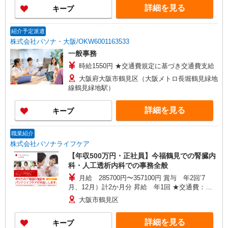
詳細を見る
キープ
紹介予定派遣
株式会社パソナ・大阪/OKW6001163533
一般事務
時給1550円 ★交通費規定に基づき交通費支給
大阪府大阪市鶴見区（大阪メトロ長堀鶴見緑地
線鶴見緑地駅）
詳細を見る
キープ
職業紹介
株式会社パソナライフケア
【年収500万円・正社員】今福鶴見での腎臓内
科・人工透析内科での事務全般
月給 285700円〜357100円 賞与 年2回’7
月、12月）計2か月分 昇給 年1回 ★交通費：別
途支給
大阪市鶴見区
詳細を見る
キープ