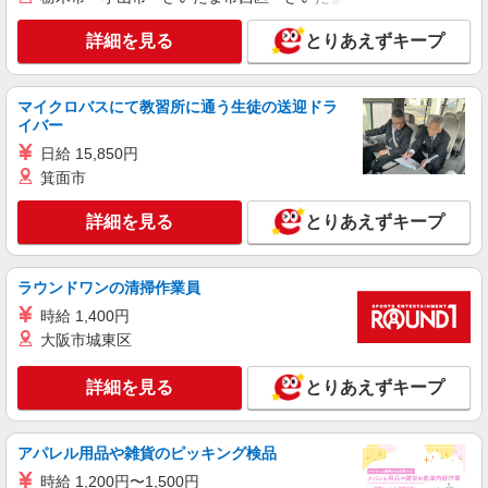
詳細を見る
キープ
詳細を見る
とりあえずキープ
アルバイト
パート
株式会社丸和運輸機関
マイクロバスにて教習所に通う生徒の送迎ドラ
物流センターでの日用品入荷軽作業スタッフ
イバー
時給1,180円〜
日給 15,850円
≪アズコムＭＣ大阪センター≫ 大阪府堺市堺
箕面市
区南島町5丁162番 ※車・バイク・自転車通勤OK
詳細を見る
とりあえずキープ
詳細を見る
キープ
ラウンドワンの清掃作業員
正社員
株式会社丸和運輸機関
時給 1,400円
大阪市城東区
物流倉庫内管理スタッフ
月給 243,000円 〜 258,000円 ※2025年度に一
詳細を見る
とりあえずキープ
律12,000円のベースアップ実績あり ※2026年、
2027年度も下限5,000円のベースアップ予定 月収
大阪府堺市堺区南島町5丁162番 ㈱丸和運輸機
例：299,000円＋各種手当 ※時間外労働（残業時
関 アズコムＭＣ大阪センター
間）が30時間程度の場合
アパレル用品や雑貨のピッキング検品
時給 1,200円〜1,500円
詳細を見る
キープ