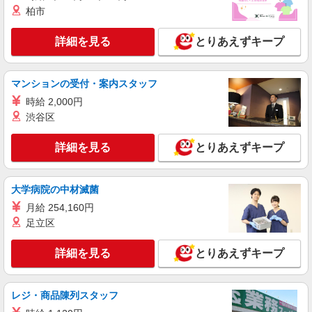
柏市
アルバイト
パート
詳細を見る
とりあえずキープ
株式会社丸和運輸機関
物流倉庫でのカートでの集品
時給 1,180円 〜
マンションの受付・案内スタッフ
大阪府堺市堺区南島町5丁162番 アズコムＭＣ
時給 2,000円
大阪センター ※車・バイク・自転車通勤OK
渋谷区
詳細を見る
キープ
詳細を見る
とりあえずキープ
アルバイト
パート
株式会社丸和運輸機関
大学病院の中材滅菌
物流センターでのピッキング
月給 254,160円
時給 1,180円 〜
足立区
≪アズコムMC大阪センター≫ 大阪府堺市堺区
南島町5丁162番 ★車・バイク・自転車通勤
詳細を見る
とりあえずキープ
OK（無料駐車場・駐輪場あり）
詳細を見る
キープ
レジ・商品陳列スタッフ
NEW
正社員