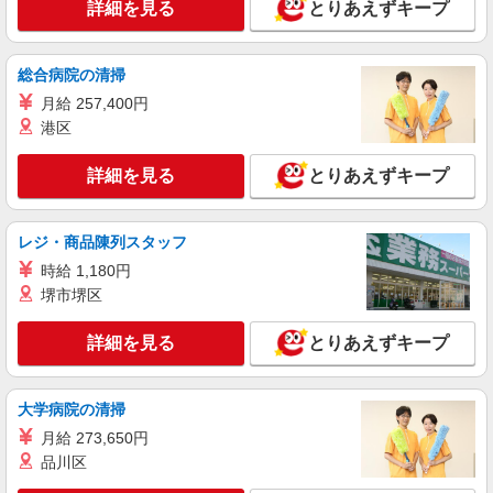
スタッフ
詳細を見る
とりあえずキープ
時給1374円（就業先により異なる）
大阪府堺市堺区
総合病院の清掃
詳細を見る
月給 257,400円
キープ
港区
正社員
詳細を見る
とりあえずキープ
株式会社テクノ・サービス マニュファクチャリング【大阪府】
製造スタッフ（組立・加工・目視検査・機械操
作など）
レジ・商品陳列スタッフ
月給210000〜260000円（スキル・経験を考
慮）
時給 1,180円
堺市堺区
大阪府堺市堺区 （他にも大阪府内に多数あ
り） ※勤務地はご希望を考慮の上、ご自宅を中心
に通勤時間120分圏内のエリアとなります。（転勤
詳細を見る
とりあえずキープ
なし）
詳細を見る
キープ
大学病院の清掃
派遣社員
株式会社フロンティア
月給 273,650円
品川区
空調完備の倉庫内でチラシの仕分け作業
時給1,220円〜1,420円