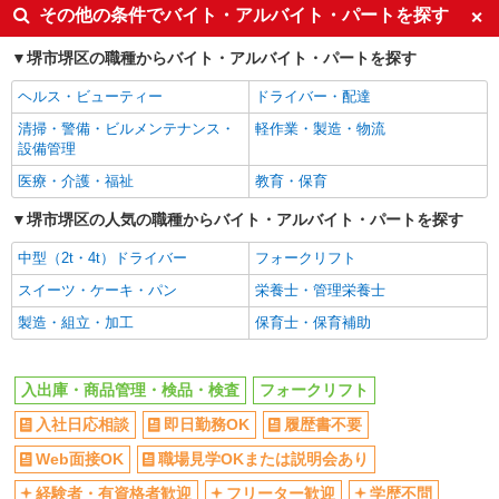
入社日応相談
即日勤務OK
その他の条件でバイト・アルバイト・パートを探す
履歴書不要
Web面接OK
堺市堺区の職種からバイト・アルバイト・パートを探す
職場見学OKまたは説明会あり
経験者・有資格者歓迎
ヘルス・ビューティー
ドライバー・配達
フリーター歓迎
学歴不問
清掃・警備・ビルメンテナンス・
軽作業・製造・物流
ブランクOK
ミドル（40代～）活躍中
設備管理
エルダー（50代～）活躍中
週払い
医療・介護・福祉
教育・保育
土日祝休み
車通勤OK
堺市堺区の人気の職種からバイト・アルバイト・パートを探す
バイク通勤OK
自転車通勤OK
中型（2t・4t）ドライバー
フォークリフト
無期雇用派遣
交通費支給
スイーツ・ケーキ・パン
栄養士・管理栄養士
社会保険あり
制服貸与
製造・組立・加工
保育士・保育補助
研修制度あり
同じ職種から求人を探す
入出庫・商品管理・検品・検査
フォークリフト
軽作業・製造・物流
入社日応相談
即日勤務OK
履歴書不要
入出庫・商品管理・検品・検査
フォークリフト
Web面接OK
職場見学OKまたは説明会あり
同じ特徴から求人を探す
経験者・有資格者歓迎
フリーター歓迎
学歴不問