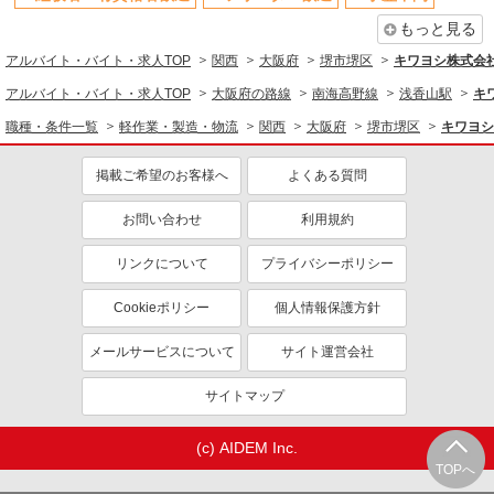
ミドル（40代～）活躍中
土日祝休み
もっと見る
車通勤OK
交通費支給
アルバイト・バイト・求人TOP
関西
大阪府
堺市堺区
キワヨシ株式会
社会保険あり
アルバイト・バイト・求人TOP
大阪府の路線
南海高野線
浅香山駅
キ
職種・条件一覧
軽作業・製造・物流
関西
大阪府
堺市堺区
キワヨシ
掲載ご希望のお客様へ
よくある質問
お問い合わせ
利用規約
リンクについて
プライバシーポリシー
Cookieポリシー
個人情報保護方針
メールサービスについて
サイト運営会社
サイトマップ
(c) AIDEM Inc.
TOPへ