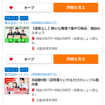
当：月4,000円〜10,000円 クレーン手当：1日500
詳細を見る
キープ
円 収入例 1年目25歳：年収420万円（残業・各種
手当含む）
アルバイト
パート
株式会社バイトレ（ADM811226GT17）
【接客なし】静かな職場で集中◎検品・箱詰め
スタッフ
時給1357円〜時給1500円（就業先により異な
る）
大阪府堺市堺区
詳細を見る
キープ
アルバイト
パート
株式会社バイトレ（ADM810914GT11）
未経験9割！説明通りにやるだけのシンプル軽
作業
時給1357円〜時給1500円（就業先により異な
る）
大阪府堺市堺区