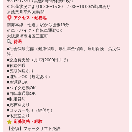
8:30〜17:30（実働8時間/休憩60分）
☆スマホから気軽に受けられる
※出荷状況により6:30〜15:30、7:00〜16:00の勤務あり
LINEビデオ面接も随時実施中。
※残業月平均30時間
お気軽にお問合せください！
アクセス・勤務地
南海本線「七道」駅から徒歩19分
※車・バイク・自転車通勤OK
大阪府堺市堺区三宝町
待遇
■社会保険完備（健康保険、厚生年金保険、雇用保険、労災保
険）
■交通費支給（月1万2000円まで）
■有給休暇
■長期休暇あり
■週払いOK（規定あり）
■車通勤OK
■バイク通勤OK
■自転車通勤OK
■制服貸与
■更衣室あり
■ロッカーあり（鍵付き）
■休憩室あり
応募資格・経験
【必須】フォークリフト免許