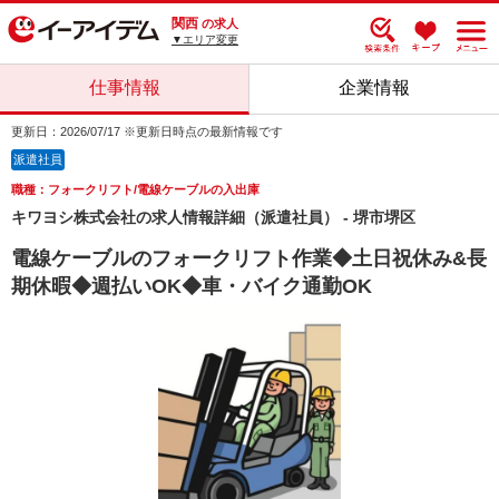
関西
の求人
▼エリア変更
仕事情報
企業情報
更新日：2026/07/17 ※更新日時点の最新情報です
派遣社員
職種：フォークリフト/電線ケーブルの入出庫
キワヨシ株式会社の求人情報詳細（派遣社員） - 堺市堺区
電線ケーブルのフォークリフト作業◆土日祝休み&長
期休暇◆週払いOK◆車・バイク通勤OK