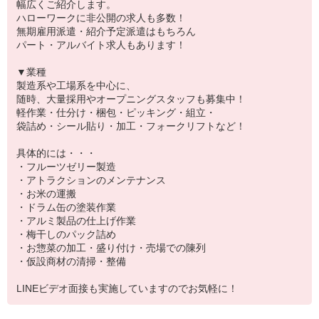
幅広くご紹介します。
ハローワークに非公開の求人も多数！
無期雇用派遣・紹介予定派遣はもちろん
パート・アルバイト求人もあります！
▼業種
製造系や工場系を中心に、
随時、大量採用やオープニングスタッフも募集中！
軽作業・仕分け・梱包・ピッキング・組立・
袋詰め・シール貼り・加工・フォークリフトなど！
具体的には・・・
・フルーツゼリー製造
・アトラクションのメンテナンス
・お米の運搬
・ドラム缶の塗装作業
・アルミ製品の仕上げ作業
・梅干しのパック詰め
・お惣菜の加工・盛り付け・売場での陳列
・仮設商材の清掃・整備
LINEビデオ面接も実施していますのでお気軽に！