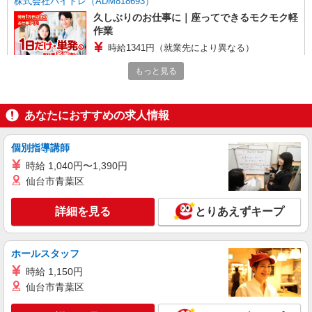
株式会社バイトレ（ADM818693）
久しぶりのお仕事に｜座ってできるモクモク軽
作業
時給1341円（就業先により異なる）
大阪府堺市堺区
もっと見る
詳細を見る
キープ
あなたにおすすめの求人情報
アルバイト
パート
株式会社バイトレ（ADM813194）
個別指導講師
未経験9割！説明通りにやるだけのシンプル軽
時給 1,040円〜1,390円
作業
仙台市青葉区
時給1200円（就業先により異なる）
大阪府堺市堺区
詳細を見る
とりあえずキープ
詳細を見る
キープ
ホールスタッフ
アルバイト
パート
時給 1,150円
株式会社バイトレ（ADM806389）
仙台市青葉区
【接客なし】静かな職場で集中◎検品・箱詰め