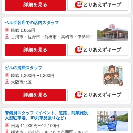
詳細を見る
とりあえずキープ
大阪府堺市堺区三宝町
詳細を見る
キープ
ベルク各店での店内スタッフ
時給 1,065円
正社員
古河市・佐野市・前橋市・高崎市・伊勢崎市・太田市・館林市・
株式会社デジマ
組立・ピッキング・検品
詳細を見る
とりあえずキープ
月給200,000円〜270,000円＋別途残業手当、
他 ※経験・能力による
大阪府堺市堺区出島西町3丁3-23
ビルの清掃スタッフ
時給 1,200円〜1,200円
詳細を見る
キープ
大阪市北区
アルバイト
パート
詳細を見る
とりあえずキープ
株式会社丸和運輸機関
物流センターでのフォークリフトオペレーター
警備員スタッフ（イベント、道路、商業施設、
時給1,400円〜
大型駐車場、JR列車見張りなど）
≪アズコムMC大阪センター≫ 大阪府堺市堺区
日給 11,000円〜12,100円
南島町5丁162番 ★車・バイク・自転車通勤
栃木市・小山市・さいたま市西区・さいたま市岩槻区・久喜市・
OK（無料駐車場・駐輪場あり）