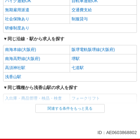
バイク通勤OK
自転車通勤OK
無期雇用派遣
交通費支給
社会保険あり
制服貸与
研修制度あり
同じ沿線・駅から求人を探す
南海本線(大阪府)
阪堺電軌阪堺線(大阪府)
南海高野線(大阪府)
堺駅
高須神社駅
七道駅
浅香山駅
同じ職種から浅香山駅の求人を探す
入出庫・商品管理・検品・検査
フォークリフト
関連する条件をもっと見る
同じ雇用形態から浅香山駅の求人を探す
派遣社員
同じ特徴から浅香山駅の求人を探す
ID：AE0603868802