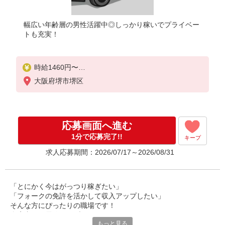
幅広い年齢層の男性活躍中◎しっかり稼いでプライベー
トも充実！
時給1460円〜
※残業手当別途支給
大阪府堺市堺区
※交通費支給（月1万2000円まで）
【月収例】31万2030円
（8ｈ×21日勤務×時給1460円、残業30h、交通費1万
応募画面へ進む
2000円の場合）
1分で応募完了!!
キープ
求人応募期間：2026/07/17～2026/08/31
「とにかく今はがっつり稼ぎたい」
「フォークの免許を活かして収入アップしたい」
そんな方にぴったりの職場です！
倉庫内での電線ケーブルドラムの
もっと見る
入出庫やトラックへの積込補助をお任せします。