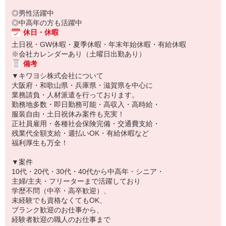
◎男性活躍中
◎中高年の方も活躍中
休日・休暇
土日祝・GW休暇・夏季休暇・年末年始休暇・有給休暇
※会社カレンダーあり（土曜日出勤あり）
備考
▼キワヨシ株式会社について
大阪府・和歌山県・兵庫県・滋賀県を中心に
業務請負・人材派遣を行っております。
勤務地多数・即日勤務可能・高収入・高時給・
服装自由・土日祝休み案件も充実！
正社員雇用・各種社会保険完備・交通費支給・
残業代全額支給・週払いOK・有給休暇など
福利厚生も万全！
▼案件
10代・20代・30代・40代から中高年・シニア・
主婦/主夫・フリーターまで活躍しており
学歴不問（中卒・高卒歓迎）、
未経験でも資格なくてもOK、
ブランク歓迎のお仕事から、
経験者歓迎の職人のお仕事まで