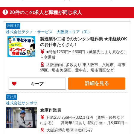
20
件のこの求人と職種が同じ求人
派遣社員
株式会社テクノ・サービス 大阪府エリア（01）
製造業や工場でのカンタン軽作業 ★未経験OK
のお仕事たくさん！
■時給1250円〜1600円（就業先により異なる）
＋交通費
大阪府内に多数あり 東大阪市、八尾市、堺市
堺区、堺市美原区、豊中市、堺市西区など
詳細を見る
キープ
正社員
株式会社サンボウ
倉庫作業員
月給238,756円〜302,171円（資格・経験など
による） 賞与年2回あり 昼勤手当：月8,000円
夜勤手当：月20,000円 残業手当 休日出勤手当 家
大阪府堺市堺区老松町3-77
族手当：配偶者10,000円 子供4,000円 リフト手