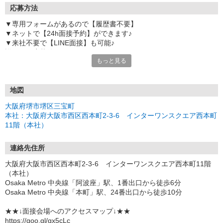
応募方法
▼専用フォームがあるので【履歴書不要】
▼ネットで【24h面接予約】ができます♪
▼来社不要で【LINE面接】も可能♪
詳しくは応募後のサンクスメールをチェック！
もっと見る
【応募する】ボタンでご応募ください。
後ほどお送りするサンクスメールのURLから
面接予約をお願いします。
地図
大阪府堺市堺区三宝町
【お電話】での受付もしております。
本社：大阪府大阪市西区西本町2-3-6 インターワンスクエア西本町
営業時間/平日8:00〜17:00
11階（本社）
▼【応募後の流れ】
１．Web応募 or TEL応募
連絡先住所
２．メール内のURLから面接日設定
大阪府大阪市西区西本町2-3-6 インターワンスクエア西本町11階
※電話の場合は面接日を口頭予約
（本社）
３．面接（履歴書不要）
Osaka Metro 中央線「阿波座」駅、1番出口から徒歩6分
★LINEでのオンライン面接OK（スマホでも可）
Osaka Metro 中央線「本町」駅、24番出口から徒歩10分
・時間は30分前後
・お仕事のご紹介
★★↓面接会場へのアクセスマップ↓★★
・職歴や保有資格などの簡単なご質問
https://goo.gl/gx5cLc
※服装は普段着でOK!