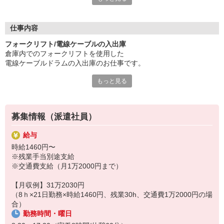
未経験やブランクがある方でも、丁寧に教えて
フォローしますので安心してご応募ください！
仕事内容
男性活躍中◎
フォークリフト/電線ケーブルの入出庫
倉庫内でのフォークリフトを使用した
＜おすすめポイント＞
電線ケーブルドラムの入出庫のお仕事です。
●メリハリをつけて働けけます
会社カレンダーで土曜日の出勤もありますが、
もっと見る
＜具体的には＞
のほか、GWや夏季、年末年始などの
■電線ケーブルドラムの入出庫作業
長期休暇、有給休暇もしっかり完備！
トラックへの積込補助
■構内から製品を移動する積替え作業
●月収31万以上も可能
募集情報（派遣社員）
など
残業は月平均30時間程度と多めですが、
その分【月収31万円以上】の
給与
未経験やブランクがある方でも、
安定した高収入が目指せます！
時給1460円〜
丁寧に教えてフォローします！
※残業手当別途支給
●週払いOK
※交通費支給（月1万2000円まで）
★この求人は無期雇用派遣です
急な出費があった時にも安心です！
【月収例】31万2030円
●車・バイク・自転車通勤OK
（8ｈ×21日勤務×時給1460円、残業30h、交通費1万2000円の場
自宅からラクラク通勤ができます！
合）
勤務時間・曜日