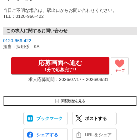
※後々必要になるお写真は自撮りでOK！
当日ご不明な場合は、駅出口からお問い合わせください。
４．選考通過者は職場見学
TEL：0120-966-422
（見学してから最終決断でOK）
５．必要書類のご提出
６．勤務開始
この求人に関するお問い合わせ
0120-966-422
ご応募から1週間で勤務開始も可能です。
担当：採用係 KA
応募画面へ進む
1分で応募完了!!
キープ
求人応募期間：2026/07/17～2026/08/31
閲覧履歴を見る
ブックマーク
ポストする
シェアする
URLをシェア