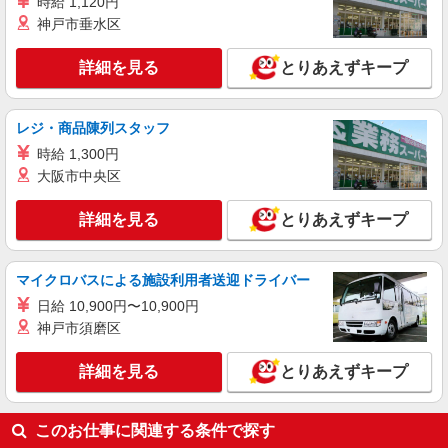
時給 1,120円
UTエージェント株式会社 AGT関西第一CU AGT南大阪エリア SS匠町
神戸市垂水区
CL 《JQKU1C》
塗装補助・検品・データ入力・梱包
詳細を見る
とりあえずキープ
月給：230,000円〜 月収例：260,000円(月給＋
各種手当)
大阪府堺市堺区 勤務詳細：堺市堺区 通勤方
レジ・商品陳列スタッフ
法：車/バス/自転車/電車/バイク 最寄り駅：七道駅
時給 1,300円
から車13分 ※堺駅・堺東駅から市営バスが直通で
大阪市中央区
出ています
詳細を見る
キープ
詳細を見る
とりあえずキープ
マイクロバスによる施設利用者送迎ドライバー
日給 10,900円〜10,900円
神戸市須磨区
詳細を見る
とりあえずキープ
このお仕事に関連する条件で探す