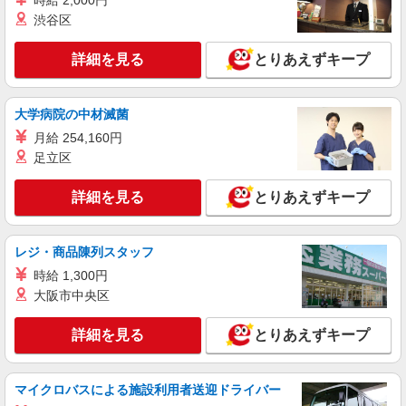
時給 2,000円
正社員： 月給206,000円〜273,000円 固定残業
渋谷区
代：なし 【一律手当】 全員に一律で支払われる通
勤・皆勤・家族手当金額：なし 全員に一律で支払
大阪府吹田市千里万博公園2-1 EXPOCITY
詳細を見る
とりあえずキープ
われるその他手当金額：なし 【昇給・賞与につい
て 】 ─────────── ┗昇給あり ┗賞与有 ┗イ
詳細を見る
キープ
ンセンティブあり ※店舗予算達成に応じ支給（個
大学病院の中材滅菌
人予算無） 試用期間あり 試用・研修期間：6ヶ月
試用・研修期間の条件：給与条件が異なる 【給
月給 254,160円
アルバイト
パート
与】 本採用と異なる 基本給 : 日給 9,600円
URBAN RESEARCH
足立区
販売業務（店頭）
詳細を見る
とりあえずキープ
アルバイト・パート：時給1,200円〜
大阪府吹田市千里万博公園2-1 EXPOCITY
レジ・商品陳列スタッフ
詳細を見る
キープ
時給 1,300円
大阪市中央区
正社員
FREAK’S STORE
詳細を見る
とりあえずキープ
アパレル接客販売スタッフ
正社員：月給220,000円〜280,000円＋残業
代・賞与別途支給 ※スキル・経験・前職給与を考
マイクロバスによる施設利用者送迎ドライバー
慮し決定いたします ※賞与年2回 ※社員割引制度