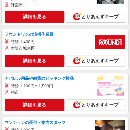
箕面市
FITH
販売
詳細を見る
とりあえずキープ
正社員：月給216,600円〜 ※経験・能力により
優遇します。 ※試用期間（2ヶ月間）は同条件
大阪府吹田市千里万博公園2-1 EXPOCITY
ラウンドワンの清掃作業員
時給 1,400円
詳細を見る
キープ
大阪市城東区
アルバイト
パート
詳細を見る
とりあえずキープ
アプレレクール
ベビー・子ども服のアパレル販売業務
アルバイト・パート：時給1,210円 試用期間あ
アパレル用品や雑貨のピッキング検品
り（期間中も同時給） 交通費別途支給（月4万円
時給 1,200円〜1,500円
まで） ＜月収例＞ 時給1,210円×実働8時間勤務×
大阪府吹田市千里万博公園2-1 EXPOCITY
柏市
月20日=193,600円
詳細を見る
キープ
詳細を見る
とりあえずキープ
正社員
form forma
マンションの受付・案内スタッフ
レディースフォーマルウェアの接客、販売