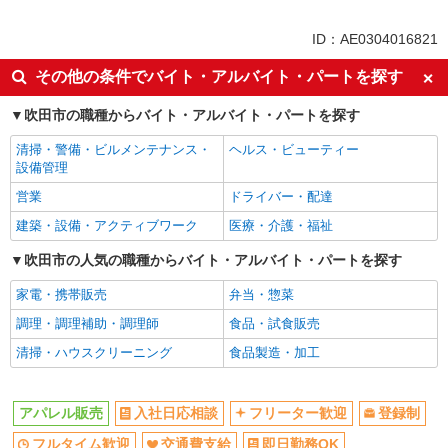
同じ特徴から万博記念公園(大阪)駅の求人を探す
ID：AE0304016821
入社日応相談
フリーター歓迎
その他の条件でバイト・アルバイト・パートを探す
登録制
フルタイム歓迎
吹田市の職種からバイト・アルバイト・パートを探す
交通費支給
即日勤務OK
清掃・警備・ビルメンテナンス・
ヘルス・ビューティー
ネイルOK
履歴書不要
設備管理
経験者・有資格者歓迎
新卒・第二新卒歓迎
営業
ドライバー・配達
主婦・主夫歓迎
学歴不問
建築・設備・アクティブワーク
医療・介護・福祉
エルダー（50代～）活躍中
10時～勤務OK
吹田市の人気の職種からバイト・アルバイト・パートを探す
時間や曜日が選べる・シフト自由
残業少なめ（月20h未満）
家電・携帯販売
弁当・惣菜
産休・育休取得実績あり
禁煙・分煙
調理・調理補助・調理師
食品・試食販売
駅直結・駅チカ
社会保険あり
清掃・ハウスクリーニング
食品製造・加工
同じ職種から求人を探す
ファッション・アパレル
アパレル販売
入社日応相談
フリーター歓迎
登録制
アパレル販売
フルタイム歓迎
交通費支給
即日勤務OK