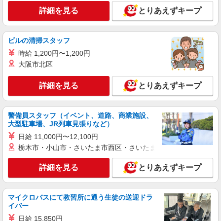
詳細を見る
とりあえずキープ
アルバイト
aimerfeel
ビルの清掃スタッフ
ランジェリーの接客販売
時給 1,200円〜1,200円
アルバイト：時給1,200円 研修中時給1,180円
大阪市北区
（研修期間4ヶ月）
大阪府吹田市千里万博公園2-1 EXPOCITY
詳細を見る
とりあえずキープ
詳細を見る
キープ
警備員スタッフ（イベント、道路、商業施設、
アルバイト
大型駐車場、JR列車見張りなど）
CIAOPANIC TYPY
日給 11,000円〜12,100円
販売／SNS業務スタッフ
栃木市・小山市・さいたま市西区・さいたま市岩槻区・久喜市・
アルバイト：時給1,200円〜 昇給あり 交通費
は最大15,000円／月 支払い方法:月1回
詳細を見る
とりあえずキープ
大阪府吹田市千里万博公園2-1 EXPOCITY
詳細を見る
マイクロバスにて教習所に通う生徒の送迎ドラ
キープ
イバー
日給 15,850円
正社員