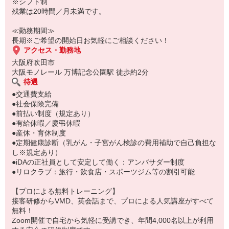
※シフト制
【ポイント】
残業は20時間／月未満です。
・シンプルなショートネイル、ナチュラルなまつエクOK！
・即日開始！
≪勤務期間≫
・人気ブランドで販売のお仕事！
長期※ご希望の開始日お気軽にご相談ください！
アクセス・勤務地
大阪府吹田市
大阪モノレール 万博記念公園駅 徒歩約2分
待遇
●交通費支給
●社会保険完備
●前払い制度（規定あり）
●有給休暇／慶弔休暇
●産休・育休制度
●定期健康診断（乳がん・子宮がん検診の費用補助で自己負担な
し※規定あり）
●iDAの正社員として安定して働く：アンバサダー制度
●リロクラブ：旅行・飲食店・スポーツジム等の割引可能
【プロによる無料トレーニング】
接客研修からVMD、英会話まで、プロによる人気講座がすべて
無料！
Zoom開催で自宅から気軽に受講でき、年間4,000名以上が利用