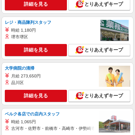
詳細を見る
とりあえずキープ
詳細を見る
キープ
レジ・商品陳列スタッフ
アルバイト
パート
時給 1,180円
ゲンキ・キッズ
堺市堺区
接客・販売スタッフ
アルバイト・パート：時給1,200円 土日・祝日
詳細を見る
とりあえずキープ
は＋300円（条件あり／1日4時間以上勤務の場
合） ※試用期間（2週間）：時給1,200円
大阪府吹田市千里万博公園2-1 EXPOCITY
大学病院の清掃
詳細を見る
キープ
月給 273,650円
品川区
正社員
RHC Ron Herman
詳細を見る
とりあえずキープ
接客販売スタッフ
正社員：月給250,700円〜＋交通費全額支給
（規定あり） ※現職アパレル販売経験者につきま
ベルク各店での店内スタッフ
して、現職の給与を考慮いたします。 ※経験・能
大阪府吹田市千里万博公園2-1 EXPOCITY
時給 1,065円
力等考慮の上、当社規定により優遇致します。
古河市・佐野市・前橋市・高崎市・伊勢崎市・太田市・館林市・
詳細を見る
キープ