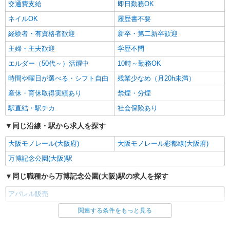
交通費支給
即日勤務OK
ネイルOK
履歴書不要
経験者・有資格者歓迎
新卒・第二新卒歓迎
主婦・主夫歓迎
学歴不問
エルダー（50代～）活躍中
10時～勤務OK
時間や曜日が選べる・シフト自由
残業少なめ（月20h未満）
産休・育休取得実績あり
禁煙・分煙
駅直結・駅チカ
社会保険あり
同じ沿線・駅から求人を探す
大阪モノレール(大阪府)
大阪モノレール彩都線(大阪府)
万博記念公園(大阪)駅
同じ職種から万博記念公園(大阪)駅の求人を探す
アパレル販売
関連する条件をもっと見る
同じ雇用形態から万博記念公園(大阪)駅の求人を探す
派遣社員