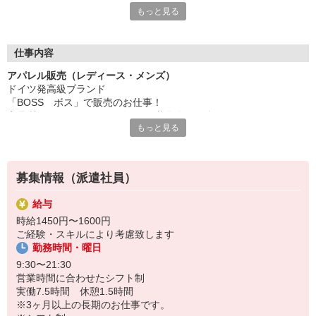
もっと見る
有名アパレルブランドでの様々なお仕事を御紹介しております
ファッション・コスメの研修に特化した「iDAカレッジ」
販売や美容、PRなど、各分野に特化した
仕事内容
5種類の講座でスキルアップを図ることができます。
アパレル販売（レディース・メンズ）
興味はあるけれどファッション・コスメ業界が初めてで
ドイツ発高級ブランド
どのように始めたら良いか分からない方、
「BOSS ボス」で販売のお仕事！
販売スキルに磨きをかけたい現職の方、
高品質でクラシックなデザインは著名人にも多くのファンがいま
様々なご要望にお応えできる幅広いカリキュラムをご用意。
もっと見る
す！
iDAにご登録頂いた方は、全ての研修が無料でご参加頂けます
【仕事内容】アパレルの接客販売、その他付帯業務全般
具体的に…
募集情報（派遣社員）
・接客販売
・レジ、会計補助
給与
・商品陳列、ディスプレイ
時給1450円〜1600円
・在庫管理
ご経験・スキルにより考慮致します
・店内の清掃
勤務時間・曜日
・裾上げ、フィッティング など
9:30〜21:30
【期間】即日〜長期 ※開始日ご相談ください
営業時間に合わせたシフト制
【勤務地】ららぽーとエキスポシティ
実働7.5時間 休憩1.5時間
【服装】黒スーツ＋黒or白のスニーカーのご用意お願いします
※3ヶ月以上の長期のお仕事です。