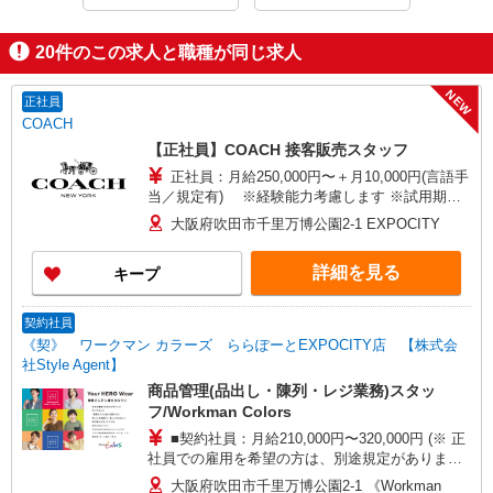
20
件のこの求人と職種が同じ求人
NEW
正社員
COACH
【正社員】COACH 接客販売スタッフ
正社員：月給250,000円〜＋月10,000円(言語手
当／規定有) ※経験能力考慮します ※試用期間3
か月（同条件）
大阪府吹田市千里万博公園2-1 EXPOCITY
詳細を見る
キープ
契約社員
《契》 ワークマン カラーズ ららぽーとEXPOCITY店 【株式会
社Style Agent】
商品管理(品出し・陳列・レジ業務)スタッ
フ/Workman Colors
■契約社員：月給210,000円〜320,000円 (※ 正
社員での雇用を希望の方は、別途規定があります
ので、気軽に相談ください♪) □能力、経験を考慮
大阪府吹田市千里万博公園2-1 《Workman