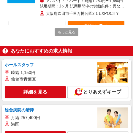
アルバイト・パート：時給1,250円〜1,450円
試用期間：1ヶ月 試用期間中の労働条件：異なる
試用期間中の給与 時給1,200円
大阪府吹田市千里万博公園2-1 EXPOCITY
詳細を見る
キープ
もっと見る
アルバイト
パート
契約社員
BOSS
あなたにおすすめの求人情報
ショップ販売員
アルバイト・パート・契約社員：時給1,200
ホールスタッフ
円〜 ※経験・能力により優遇します。 ※試用期間
（3ヶ月）：給与同上
時給 1,150円
大阪府吹田市千里万博公園2-1 EXPOCITY
仙台市青葉区
詳細を見る
キープ
詳細を見る
とりあえずキープ
アルバイト
パート
SKECHERS
総合病院の清掃
SKECHERS専門店でのシューズ販売
月給 257,400円
アルバイト・パート：時給1,250円〜 アルバイ
港区
トの昇給有 交通費支給 インセンティブ有
大阪府吹田市千里万博公園2-1 EXPOCITY