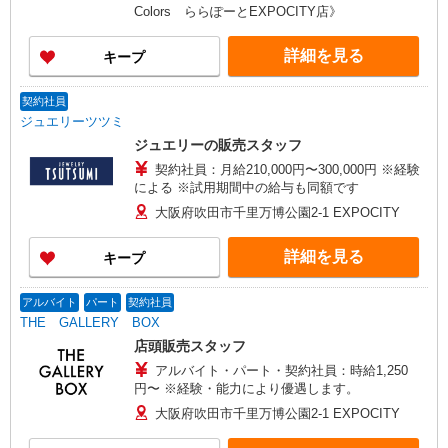
します 頑張りに応じて昇給の可能性あり □別途
Colors ららぽーとEXPOCITY店》
交通費全額支給 □役職任用時、各種手当あり
詳細を見る
キープ
契約社員
ジュエリーツツミ
ジュエリーの販売スタッフ
契約社員：月給210,000円〜300,000円 ※経験
による ※試用期間中の給与も同額です
大阪府吹田市千里万博公園2-1 EXPOCITY
詳細を見る
キープ
アルバイト
パート
契約社員
THE GALLERY BOX
店頭販売スタッフ
アルバイト・パート・契約社員：時給1,250
円〜 ※経験・能力により優遇します。
大阪府吹田市千里万博公園2-1 EXPOCITY