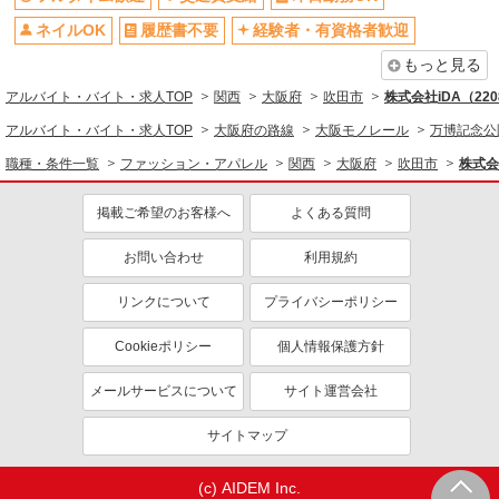
同じ特徴から求人を探す
ネイルOK
履歴書不要
経験者・有資格者歓迎
交通費支給
産休・育休取得実績あり
もっと見る
社会保険あり
アルバイト・バイト・求人TOP
関西
大阪府
吹田市
株式会社iDA（22
アルバイト・バイト・求人TOP
大阪府の路線
大阪モノレール
万博記念公
職種・条件一覧
ファッション・アパレル
関西
大阪府
吹田市
株式会
掲載ご希望のお客様へ
よくある質問
お問い合わせ
利用規約
リンクについて
プライバシーポリシー
Cookieポリシー
個人情報保護方針
メールサービスについて
サイト運営会社
サイトマップ
(c) AIDEM Inc.