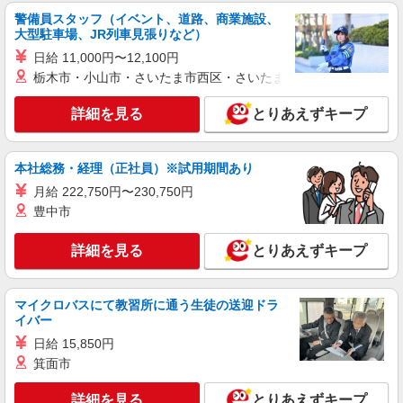
新加美駅＊年齢不問◎未経験から安定した業界
警備員スタッフ（イベント、道路、商業施設、
へ＊サ高住
大型駐車場、JR列車見張りなど）
時給1550円〜2187円 ＜日払い有/週払い有/交
日給 11,000円〜12,100円
通費全支給(ガソリン代含む)＞
栃木市・小山市・さいたま市西区・さいたま市岩槻区・久喜市・
大阪市平野区
詳細を見る
とりあえずキープ
詳細を見る
キープ
本社総務・経理（正社員）※試用期間あり
派遣社員
株式会社kotrio /●OS-H2-2086418
月給 222,750円〜230,750円
豊中市
＜平野区＞小さなデイサービスSTAFF募集≪
週3勤務≫≪夕方退社≫
詳細を見る
とりあえずキープ
時給1550円〜2187円 ＜日払い有/週払い有/交
通費全支給(ガソリン代含む)＞
大阪市平野区
マイクロバスにて教習所に通う生徒の送迎ドラ
イバー
詳細を見る
キープ
日給 15,850円
箕面市
派遣社員
株式会社kotrio /●OS-H2-2011872
詳細を見る
とりあえずキープ