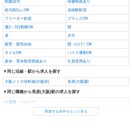
制服貸与
研修制度あり
給与前払いOK
未経験歓迎
フリーター歓迎
ブランクOK
週2～3日勤務OK
朝
昼
夕方
髪型・髪色自由
髭（ひげ）OK
ネイルOK
バイク通勤OK
産休・育休取得実績あり
社員登用あり
同じ沿線・駅から求人を探す
大阪メトロ谷町線(大阪府)
長原(大阪)駅
同じ職種から長原(大阪)駅の求人を探す
介護職・ヘルパー
関連する条件をもっと見る
同じ雇用形態から長原(大阪)駅の求人を探す
パート