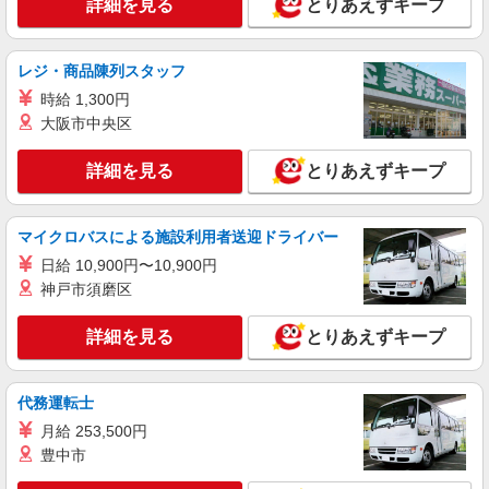
詳細を見る
とりあえずキープ
時給1,780円〜2,640円（経験・能力等による）
＜給与補足＞★6:00〜8:00、18:00〜20:00は時給
UP（身体介護:2,509円、生活援助:2,109円）/日曜
レジ・商品陳列スタッフ
大阪府大阪市平野区背戸口5-5-13
日はさらに時給UP（身体介護: 2,640円、生活援
時給 1,300円
助:2,240円）
詳細を見る
キープ
大阪市中央区
詳細を見る
とりあえずキープ
派遣社員
株式会社kotrio /●OS-H2-2068568
新加美駅のデイサービス♪日勤のみ！残業ゼロ
マイクロバスによる施設利用者送迎ドライバー
で趣味も満喫
日給 10,900円〜10,900円
時給1550円〜2187円 ＜日払い有/週払い有/交
通費全支給(ガソリン代含む)＞
神戸市須磨区
大阪市平野区
詳細を見る
とりあえずキープ
詳細を見る
キープ
代務運転士
正社員
月給 253,500円
訪問介護事業所 ソラスト平野/2780000060-008
豊中市
ホームヘルパー（訪問介護員）（役職なし）
月給227,100円〜242,100円（経験・能力等に