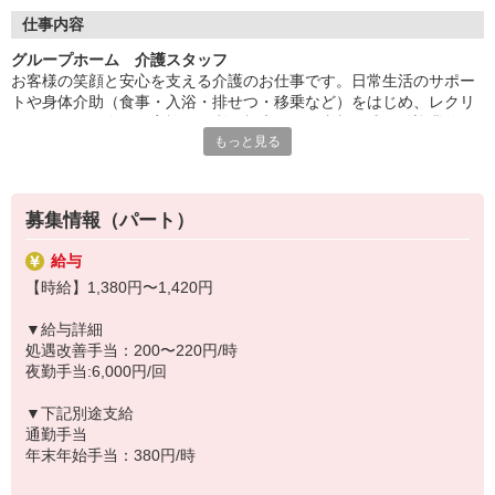
◆働いた分を必要な時に
働いた分の給与を給料日前に受け取れる「給与前払い制度」を導
仕事内容
入。前借りではなく、実際の勤務実績に応じて利用できる福利厚
グループホーム 介護スタッフ
生制度です。※入社翌月の第5営業日より利用可能
お客様の笑顔と安心を支える介護のお仕事です。日常生活のサポー
トや身体介助（食事・入浴・排せつ・移乗など）をはじめ、レクリ
エーションの企画・実施、ご利用報告などの書類作成、送迎業務な
もっと見る
ど幅広い業務を担当。チームで協力しながら、お客様の笑顔をつく
るやりがいのあるお仕事です。
◆未経験・無資格でも安心
募集情報（パート）
「介護の仕事は初めて」「資格を持っていない」という方でも大丈
夫！入社後は充実の研修で基本からしっかり学べます。無資格・未
給与
経験スタートの方が多く活躍しており、一人ひとりのペースに合わ
【時給】1,380円〜1,420円
せて成長を後押しします。新しいチャレンジを安心して始められる
職場です。
▼給与詳細
処遇改善手当：200〜220円/時
◆充実した研修制度
夜勤手当:6,000円/回
現場経験の有無を問わず、全スタッフが成長できるよう多彩な研修
制度を用意。OJT研修から始まり、入社時研修、サービス別研修、
▼下記別途支給
オーダーメイド研修など多岐に渡ります。経験者の方はもちろん、
通勤手当
未経験の方も着実に知識と技術が身につき、自信を持って活躍でき
年末年始手当：380円/時
る環境です。