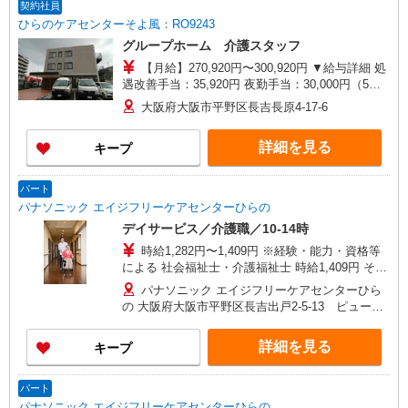
契約社員
ひらのケアセンターそよ風：RO9243
グループホーム 介護スタッフ
【月給】270,920円〜300,920円 ▼給与詳細 処
遇改善手当：35,920円 夜勤手当：30,000円（5回
分） ※6回目以降は1回6,000円支給 ▼下記別途支
大阪府大阪市平野区長吉長原4-17-6
給 通勤手当 年末年始手当：380円/時 寸志あり：
年2回（6月・12月） ※業績による 特別報酬：平
詳細を見る
キープ
均26.6万円（最高額109万円） ※2025年6月支給実
績 ※処遇改善手当は試用期間中(3ヶ月)は支給なし
パート
パナソニック エイジフリーケアセンターひらの
デイサービス／介護職／10-14時
時給1,282円〜1,409円 ※経験・能力・資格等
による 社会福祉士・介護福祉士 時給1,409円 その
他資格 時給1,282円 ※一律処遇改善加算含む 〇時
パナソニック エイジフリーケアセンターひら
間外勤務手当 〇土日祝勤務手当 〇無事故無違反表
の 大阪府大阪市平野区長吉出戸2-5-13 ピュール
彰金 〇年末年始勤務手当
出戸1F
詳細を見る
キープ
パート
パナソニック エイジフリーケアセンターひらの