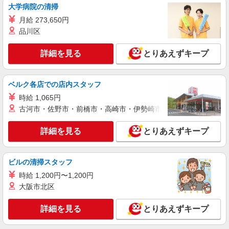
大学病院の清掃
喜連瓜破駅＊放課後等デイで子ども達の支援/
月給 273,650円
面接なし/年齢不問
品川区
時給1400円〜 ＜日払い有/週払い有/交通費全
支給(ガソリン代含む)＞
詳細を見る
とりあえずキープ
大阪市平野区
詳細を見る
キープ
ベルク各店での店内スタッフ
時給 1,065円
派遣社員
古河市・佐野市・前橋市・高崎市・伊勢崎市・太田市・館林市・
株式会社kotrio /●OS-H2-2067321
新加美駅/未経験OK★誰かの支えになれる人
詳細を見る
とりあえずキープ
に！グルホの世話人♪
時給1550円〜2187円 ＜日払い有/週払い有/交
通費全支給(ガソリン代含む)＞
ビルの清掃スタッフ
大阪市平野区
時給 1,200円〜1,200円
大阪市北区
詳細を見る
キープ
詳細を見る
とりあえずキープ
派遣社員
株式会社kotrio /●OS-H2-2051245