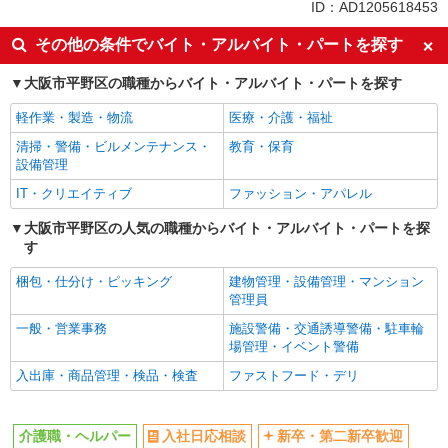
同じ特徴から長原(大阪)駅の求人を探す
ID：AD1205618453
入社日応相談
新卒・第二新卒歓迎
その他の条件でバイト・アルバイト・パートを探す
女性活躍中
ミドル（40代～）活躍中
大阪市平野区の職種からバイト・アルバイト・パートを探す
エルダー（50代～）活躍中
自転車通勤OK
軽作業・製造・物流
医療・介護・福祉
交通費支給
社会保険あり
清掃・警備・ビルメンテナンス・
教育・保育
制服貸与
研修制度あり
設備管理
給与前払いOK
未経験歓迎
IT・クリエイティブ
ファッション・アパレル
フリーター歓迎
ブランクOK
大阪市平野区の人気の職種からバイト・アルバイト・パートを探
週2～3日勤務OK
朝
す
昼
夕方
梱包・仕分け・ピッキング
建物管理・設備管理・マンション
髪型・髪色自由
髭（ひげ）OK
管理員
ネイルOK
バイク通勤OK
一般・営業事務
施設警備・交通誘導警備・駐車輪
場管理・イベント警備
産休・育休取得実績あり
社員登用あり
入出庫・商品管理・検品・検査
ファストフード・デリ
同じ職種から求人を探す
医療・介護・福祉
介護職・ヘルパー
入社日応相談
新卒・第二新卒歓迎