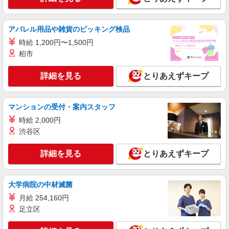
≪新加美駅≫夜勤なし！未経験・ブランクOK
のデイスタッフ
時給1550円〜2187円 ＜日払い有/週払い有/交
アパレル用品や雑貨のピッキング検品
通費全支給(ガソリン代含む)＞
時給 1,200円〜1,500円
大阪市平野区
柏市
詳細を見る
キープ
詳細を見る
とりあえずキープ
派遣社員
株式会社kotrio /●OS-H2-2006244
マンションの受付・案内スタッフ
大阪市平野区＊グループホームSTAFF＊生活
時給 2,000円
のサポート業務を担当
渋谷区
時給1550円〜2187円 ＜日払い有/週払い有/交
通費全支給(ガソリン代含む)＞
詳細を見る
とりあえずキープ
大阪市平野区
詳細を見る
キープ
大学病院の中材滅菌
月給 254,160円
アルバイト
パート
足立区
訪問介護事業所 ソラスト平野/2780000060-001
ホームヘルパー（訪問介護員）（役職なし）