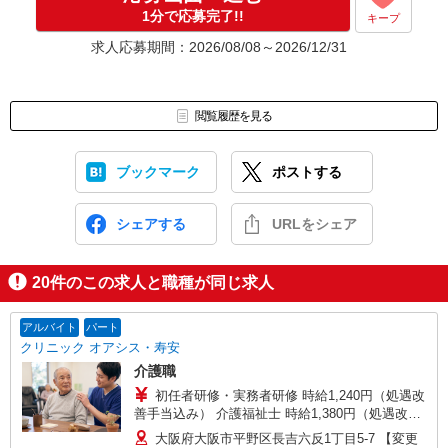
1分で応募完了!!
キープ
求人応募期間：2026/08/08～2026/12/31
閲覧履歴を見る
ブックマーク
ポストする
シェアする
URLをシェア
20
件のこの求人と職種が同じ求人
アルバイト
パート
クリニック オアシス・寿安
介護職
初任者研修・実務者研修 時給1,240円（処遇改
善手当込み） 介護福祉士 時給1,380円（処遇改善
手当込み） ※別途、送迎1回ごとに手当あり ※試
大阪府大阪市平野区長吉六反1丁目5-7 【変更