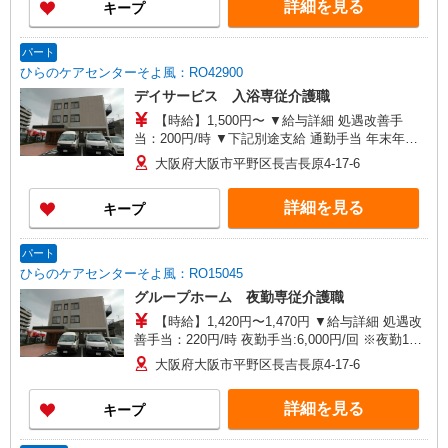
詳細を見る
キープ
パート
ひらのケアセンターそよ風：RO42900
デイサービス 入浴専従介護職
【時給】1,500円〜 ▼給与詳細 処遇改善手
当：200円/時 ▼下記別途支給 通勤手当 年末年始
手当：380円/時 寸志あり：年2回（6月・12月）
大阪府大阪市平野区長吉長原4-17-6
※業績による ※処遇改善手当は試用期間中(3ヶ月)
は支給なし
詳細を見る
キープ
パート
ひらのケアセンターそよ風：RO15045
グループホーム 夜勤専従介護職
【時給】1,420円〜1,470円 ▼給与詳細 処遇改
善手当：220円/時 夜勤手当:6,000円/回 ※夜勤1回
あたり28,400〜28,720円（処遇改善手当含） ▼下
大阪府大阪市平野区長吉長原4-17-6
記別途支給 通勤手当 年末年始手当：380円/時 寸
志あり：年2回（6月・12月） ※業績による ※処
詳細を見る
キープ
遇改善手当は試用期間中(3ヶ月)は支給なし