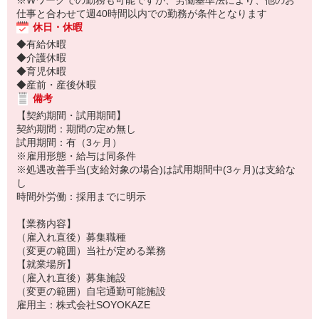
※Wワークでの勤務も可能ですが、労働基準法により、他のお
仕事と合わせて週40時間以内での勤務が条件となります
休日・休暇
◆有給休暇
◆介護休暇
◆育児休暇
◆産前・産後休暇
備考
【契約期間・試用期間】
契約期間：期間の定め無し
試用期間：有（3ヶ月）
※雇用形態・給与は同条件
※処遇改善手当(支給対象の場合)は試用期間中(3ヶ月)は支給な
し
時間外労働：採用までに明示
【業務内容】
（雇入れ直後）募集職種
（変更の範囲）当社が定める業務
【就業場所】
（雇入れ直後）募集施設
（変更の範囲）自宅通勤可能施設
雇用主：株式会社SOYOKAZE