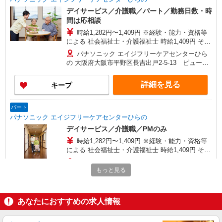
デイサービス／介護職／パート／勤務日数・時
間は応相談
時給1,282円〜1,409円 ※経験・能力・資格等
による 社会福祉士・介護福祉士 時給1,409円 その
他資格 時給1,282円 ※一律処遇改善加算含む 〇時
パナソニック エイジフリーケアセンターひら
間外勤務手当 〇土日祝勤務手当 〇無事故無違反表
の 大阪府大阪市平野区長吉出戸2-5-13 ピュール
彰金 〇年末年始勤務手当
出戸1F
詳細を見る
キープ
パート
パナソニック エイジフリーケアセンターひらの
デイサービス／介護職／PMのみ
時給1,282円〜1,409円 ※経験・能力・資格等
による 社会福祉士・介護福祉士 時給1,409円 その
他資格 時給1,282円 ※一律処遇改善加算含む 〇時
パナソニック エイジフリーケアセンターひら
間外勤務手当 〇土日祝勤務手当 〇無事故無違反表
もっと見る
の 大阪府大阪市平野区長吉出戸2-5-13 ピュール
彰金 〇年末年始勤務手当
出戸1F
詳細を見る
キープ
あなたにおすすめの求人情報
派遣社員