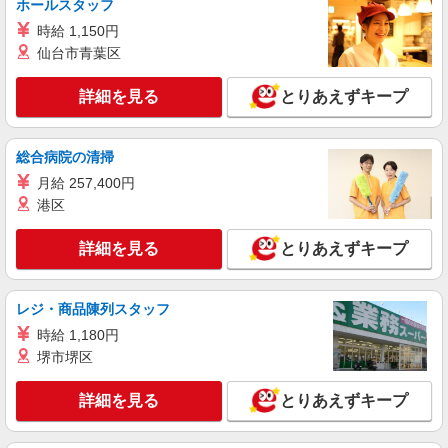
ホールスタッフ
株式会社kotrio /●OS-H2-2069288
時給 1,150円
新加美駅＊幅広い世代が活動中！サ高住のサポ
ートSTAFF
仙台市青葉区
時給1550円〜2187円 ＜日払い有/週払い有/交
通費全支給(ガソリン代含む)＞
詳細を見る
とりあえずキープ
大阪市平野区
総合病院の清掃
詳細を見る
キープ
月給 257,400円
港区
派遣社員
株式会社kotrio /●OS-H2-1980937
詳細を見る
とりあえずキープ
<大阪市平野区>高時給&シフト柔軟でいいとこ
取り♪サ高住の補助STAFF
時給1550円〜2187円 ＜日払い有/週払い有/交
レジ・商品陳列スタッフ
通費全支給(ガソリン代含む)＞
時給 1,180円
大阪市平野区
堺市堺区
詳細を見る
キープ
詳細を見る
とりあえずキープ
派遣社員
株式会社kotrio /●OS-H2-1980640