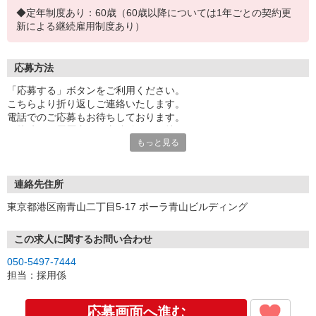
◆定年制度あり：60歳（60歳以降については1年ごとの契約更
新による継続雇用制度あり）
応募方法
「応募する」ボタンをご利用ください。
こちらより折り返しご連絡いたします。
電話でのご応募もお待ちしております。
面接時には履歴書（写真貼付）をお持ちください。
もっと見る
※お電話でのお問い合わせは、光IP電話、及びIP電話からはご利用
になれません
連絡先住所
東京都港区南青山二丁目5-17 ポーラ青山ビルディング
この求人に関するお問い合わせ
050-5497-7444
担当：採用係
応募画面へ進む