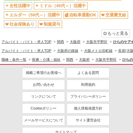
介護職・ヘルパー
女性活躍中
ミドル（40代～）活躍中
同じ特徴から求人を探す
エルダー（50代～）活躍中
自転車通勤OK
交通費支給
ミドル（40代～）活躍中
交通費支給
社会保険あり
制服貸与
社会保険あり
未経験歓迎
もっと見る
週2～3日勤務OK
産休・育休取得実績あり
アルバイト・バイト・求人TOP
関西
大阪府
大阪市平野区
ひらのケアセ
社員登用あり
アルバイト・バイト・求人TOP
大阪府の路線
大阪メトロ谷町線
長原(大阪
職種・条件一覧
医療・介護・福祉
関西
大阪府
大阪市平野区
ひらの
掲載ご希望のお客様へ
よくある質問
お問い合わせ
利用規約
リンクについて
プライバシーポリシー
Cookieポリシー
個人情報保護方針
メールサービスについて
サイト運営会社
サイトマップ