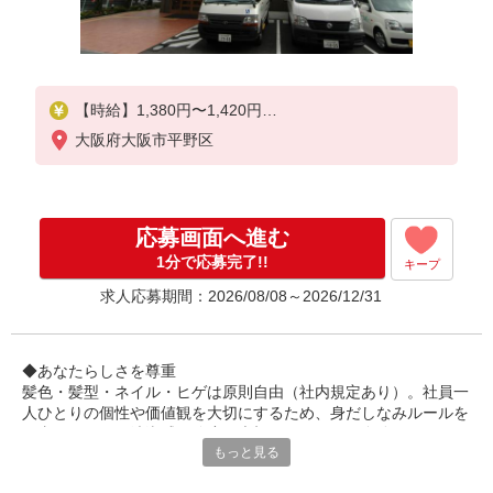
【時給】1,380円〜1,420円
大阪府大阪市平野区
▼給与詳細
処遇改善手当：200〜220円/時
夜勤手当:6,000円/回
応募画面へ進む
▼下記別途支給
通勤手当
1分で応募完了!!
キープ
年末年始手当：380円/時
求人応募期間：2026/08/08～2026/12/31
寸志あり：年2回（6月・12月）
※業績による
◆あなたらしさを尊重
髪色・髪型・ネイル・ヒゲは原則自由（社内規定あり）。社員一
※処遇改善手当は試用期間中(3ヶ月)は支給なし
人ひとりの個性や価値観を大切にするため、身だしなみルールを
見直しました。清潔感と節度を大切にできれば、自分らしいスタ
もっと見る
イルで無理なく働ける環境です。