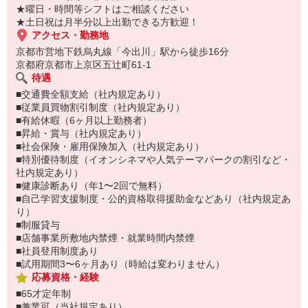
★曜日・時間等シフトはご相談ください
★土日祝は月半分以上出勤できる方歓迎！
アクセス・勤務地
京都市営地下鉄烏丸線「今出川」駅から徒歩16分
京都府京都市上京区五辻町61-1
待遇
■交通費全額支給（社内規定あり）
■従業員買物割引制度（社内規定あり）
■有給休暇（6ヶ月以上勤務者）
■昇給・賞与（社内規定あり）
■社会保険・雇用保険加入（社内規定あり）
■特別優待制度（イオンシネマや人気テーマパークの割引など・
社内規定あり）
■健康診断あり（年1〜2回で無料）
■自己学習支援制度・公的資格取得援助金などあり（社内規定あ
り）
■制服貸与
■店舗事業所敷地内禁煙・就業時間内禁煙
■社員登用制度あり
■試用期間3〜6ヶ月あり（時給は変わりません）
応募資格・経験
■65才定年制
■兼業可（当社規定あり）