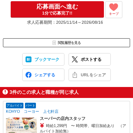
応募画面へ進む
1分で応募完了!!
キープ
求人応募期間：2025/11/14～2026/08/16
閲覧履歴を見る
ブックマーク
ポストする
シェアする
URLをシェア
3
件のこの求人と職種が同じ求人
アルバイト
パート
KOHYO コーヨー 上七軒店
スーパーの店内スタッフ
時給1,299円 〜 時間帯、曜日加給あり （ア
ルバイト加給無）