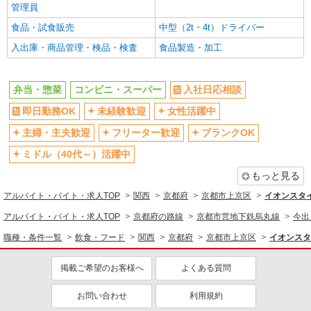
管理員
同じ職種から求人を探す
食品・試食販売
中型（2t・4t）ドライバー
飲食・フード
入出庫・商品管理・検品・検査
食品製造・加工
弁当・惣菜
販売・接客サービス
弁当・惣菜
コンビニ・スーパー
入社日応相談
コンビニ・スーパー
即日勤務OK
未経験歓迎
女性活躍中
同じ特徴から求人を探す
主婦・主夫歓迎
フリーター歓迎
ブランクOK
ミドル（40代～）活躍中
未経験歓迎
ミドル（40代～）活躍中
もっと見る
ボーナス・賞与あり
上場企業・上場企業のグループ会
社
アルバイト・バイト・求人TOP
関西
京都府
京都市上京区
イオンスタ
扶養内勤務OK
交通費支給
アルバイト・バイト・求人TOP
京都府の路線
京都市営地下鉄烏丸線
今出
社会保険あり
職種・条件一覧
飲食・フード
関西
京都府
京都市上京区
イオンスタ
掲載ご希望のお客様へ
よくある質問
お問い合わせ
利用規約