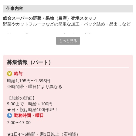
（扶養控除内も考慮します！）
★イオンはライフワークバランスを重視して働くことができる環
仕事内容
境です♪
総合スーパーの野菜・果物（農産）売場スタッフ
★交通費全額支給
野菜やカットフルーツなどの簡単な加工・パック詰め・品出しなど
★昇給・賞与有
★従業員買物割引制度有
☆難しい作業はありませんので未経験でも安心！
（毎日イオンでの商品が5〜10％割引☆
もっと見る
☆食品メインのコンパクトなスーパーマーケットです！
20日・30日のお客さま感謝デーはそこからさらに5％割引）
★イオンシネマや人気テーマパークの割引など
★健康診断あり（無料で受けられます）
★教育制度が充実（自分磨きを応援・サポート！）
募集情報（パート）
給与
時給1,195円〜1,395円
※時間帯・曜日により異なる
【加給の詳細】
9:00まで 時給＋100円
★日・祝は時給100円UP！
勤務時間・曜日
7:00〜17:00
★1日4〜6時間・週3日以上（応相談）