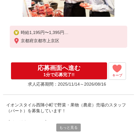
時給1,195円〜1,395円
※時間帯・曜日により異なる
京都府京都市上京区
【加給の詳細】
9:00まで 時給＋100円
★日・祝は時給100円UP！
応募画面へ進む
1分で応募完了!!
キープ
求人応募期間：2025/11/14～2026/08/16
イオンスタイル西陣小町で野菜・果物（農産）売場のスタッフ
（パート）を募集しています！
【働く魅力たくさん】
もっと見る
★未経験OK！すぐに慣れるお仕事です！
★勤務シフトは相談可能