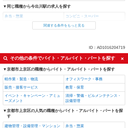
同じ職種から今出川駅の求人を探す
弁当・惣菜
コンビニ・スーパー
関連する条件をもっと見る
同じ雇用形態から今出川駅の求人を探す
パート
同じ特徴から今出川駅の求人を探す
ID：AD1016204719
入社日応相談
即日勤務OK
その他の条件でバイト・アルバイト・パートを探す
未経験歓迎
女性活躍中
京都市上京区の職種からバイト・アルバイト・パートを探す
主婦・主夫歓迎
フリーター歓迎
軽作業・製造・物流
オフィスワーク・事務
ブランクOK
ミドル（40代～）活躍中
販売・接客サービス
教育・保育
エルダー（50代～）活躍中
ボーナス・賞与あり
イベント・キャンペーン・アミュ
清掃・警備・ビルメンテナンス・
昇給あり
禁煙・分煙
ーズメント
設備管理
上場企業・上場企業のグループ会
扶養内勤務OK
社
京都市上京区の人気の職種からバイト・アルバイト・パートを探
す
交通費支給
社会保険あり
建物管理・設備管理・マンション
弁当・惣菜
研修制度あり