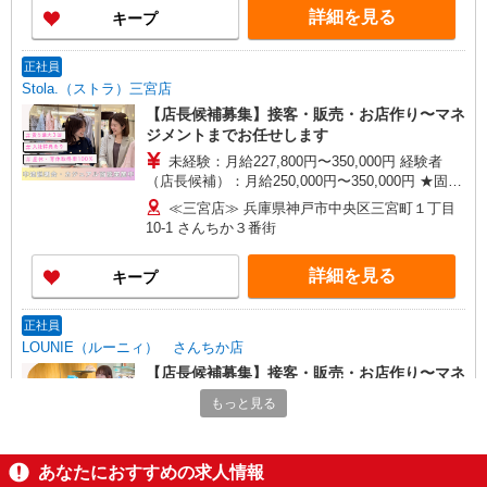
詳細を見る
キープ
正社員
Stola.（ストラ）三宮店
【店長候補募集】接客・販売・お店作り〜マネ
ジメントまでお任せします
未経験：月給227,800円〜350,000円 経験者
（店長候補）：月給250,000円〜350,000円 ★固定
残業手当：28,800円（月給に含む） ※経験・能力
≪三宮店≫ 兵庫県神戸市中央区三宮町１丁目
考慮 ※固定残業時間は1ヶ月あたり20時間、超過
10-1 さんちか３番街
時は追加で残業手当支給 ※月3万円まで交通費支
給 ※試用期間（2〜3ヶ月）も同条件 【手当】固
詳細を見る
キープ
定残業手当／資格手当／店舗職制手当／住宅手当
（実家外かつ賃貸の場合のみ別途支給）※入社時
から支給／特別手当 ※手当の種類はエリアにより
正社員
異なります。詳細は面接時にお尋ねください。 ＼
LOUNIE（ルーニィ） さんちか店
入社２大特典キャンペーン実施中！／※詳細は備
【店長候補募集】接客・販売・お店作り〜マネ
考欄にて
ジメントまでお任せします
もっと見る
未経験：月給227,800円〜350,000円 経験者
（店長候補）：月給250,000円〜350,000円 ★固定
残業手当：28,800円（月給に含む） ※経験・能力
≪さんちか店≫ 兵庫県神戸市中央区三宮町１
あなたにおすすめの求人情報
考慮 ※固定残業時間は1ヶ月あたり20時間、超過
丁目 10-1