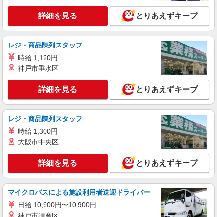
アルバイト
パート
詳細を見る
とりあえずキープ
ジーユー
服の販売スタッフ
アルバイト・パート：時給1,300円〜1,550円
レジ・商品陳列スタッフ
兵庫県神戸市中央区東川崎町1丁目7番2号 神
時給 1,120円
戸ハーバーランドumie ノースモール5F
神戸市垂水区
詳細を見る
キープ
詳細を見る
とりあえずキープ
アルバイト
パート
RAGEBLUE（レイジブルー）
レジ・商品陳列スタッフ
アパレルの販売スタッフ
時給 1,300円
アルバイト・パート：時給1,120円〜
大阪市中央区
兵庫県神戸市中央区東川崎町1丁目7番2号 神
戸ハーバーランドumie サウスモール1F
詳細を見る
とりあえずキープ
詳細を見る
キープ
マイクロバスによる施設利用者送迎ドライバー
アルバイト
パート
日給 10,900円〜10,900円
GLOBAL WORK
神戸市須磨区