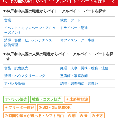
その他の条件でバイト・アルバイト・パートを探す
週2～3日勤務OK
時間や曜日が選べる・シフト自由
神戸市中央区の職種からバイト・アルバイト・パートを探す
朝
昼
営業
飲食・フード
夕方
夜
イベント・キャンペーン・アミュ
ドライバー・配達
副業・WワークOK
交通費支給
ーズメント
各種手当（家族・役職・インセン
社割・特典あり
清掃・警備・ビルメンテナンス・
オフィスワーク・事務
ティブなど）あり
設備管理
同じ職種から求人を探す
神戸市中央区の人気の職種からバイト・アルバイト・パートを探
す
ファッション・アパレル
アパレル販売
雑貨・コスメ販売
食品・試食販売
経理・人事・労務・総務・法務
清掃・ハウスクリーニング
塾講師・家庭教師
同じ特徴から求人を探す
アパレル販売
調理・調理補助・調理師
未経験歓迎
週2～3日勤務OK
副業・WワークOK
交通費支給
アパレル販売
雑貨・コスメ販売
未経験歓迎
フリーター歓迎
週2～3日勤務OK
時間や曜日が選べる・シフト自由
朝
昼
夕方