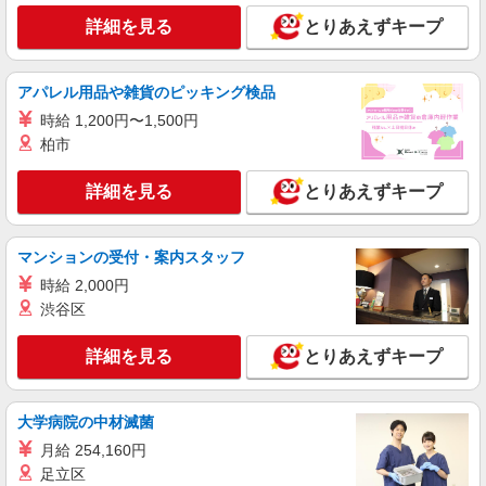
詳細を見る
とりあえずキープ
アルバイト
Lovetoxic（ラブトキシック）
アパレル用品や雑貨のピッキング検品
子ども服の販売スタッフ
時給 1,200円〜1,500円
アルバイト：時給1,180円〜1,240円 ※試用期
間（入社から3ヶ月間）は1,200円
柏市
兵庫県神戸市中央区東川崎町1丁目7番2号 神
戸ハーバーランドumie サウスモール4F
詳細を見る
とりあえずキープ
詳細を見る
キープ
マンションの受付・案内スタッフ
アルバイト
時給 2,000円
パート
URBAN RESEARCH DOORS
渋谷区
アパレル販売スタッフ
詳細を見る
とりあえずキープ
アルバイト・パート：時給1,200円
兵庫県神戸市中央区東川崎町1丁目7番2号 神
戸ハーバーランドumie サウスモール1F
大学病院の中材滅菌
月給 254,160円
詳細を見る
キープ
足立区