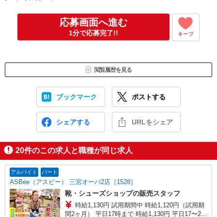
応募画面へ進む
1分で応募完了!!
キープ
閲覧履歴を見る
ブックマーク
ポストする
シェアする
URLをシェア
20
件のこの求人と職種が同じ求人
アルバイト
パート
ASBee（アスビー） 三宮オーパ2店［1528］
靴・シューズショップの販売スタッフ
時給1,130円 試用期間中 時給1,120円（試用期
間2ヶ月） 平日17時まで 時給1,130円 平日17〜20