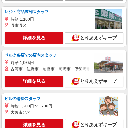
時は追加で残業手当支給 ※月3万円まで交通費支
り徒歩1分 阪神電鉄「神戸三宮駅」西口より直結
給 ※試用期間（2〜3ヶ月）も同条件 【手当】固
阪急電鉄「神戸三宮駅」東口より徒歩1分 神戸市
詳細を見る
キープ
定残業手当／資格手当／店舗職制手当／住宅手当
レジ・商品陳列スタッフ
営地下鉄西神山手線「三宮駅」より東出口4方面へ
（実家外かつ賃貸の場合のみ別途支給）※入社時
徒歩2分 神戸市営地下鉄海岸線「三宮・花時計前
時給 1,180円
から支給／特別手当 ※手当の種類はエリアにより
駅」より徒歩1分 ポートライナー「三宮駅」より
アルバイト
パート
堺市堺区
異なります。詳細は面接時にお尋ねください。 ＼
徒歩2分
Stola.（ストラ） 三宮店
入社２大特典キャンペーン実施中！／※詳細は備
アパレル販売スタッフ
考欄にて
詳細を見る
とりあえずキープ
時給1120円〜＋交通費支給（月2万円迄）
≪Stola.三宮店≫ 兵庫県神戸市中央区三宮町1-
10-1 さんちか3番街
ベルク各店での店内スタッフ
時給 1,065円
詳細を見る
キープ
古河市・佐野市・前橋市・高崎市・伊勢崎市・太田市・館林市・
アルバイト
パート
詳細を見る
とりあえずキープ
LOUNIE（ルーニィ）三宮店
アパレル販売スタッフ
ビルの清掃スタッフ
時給1120円〜＋交通費支給（月2万円迄）
時給 1,200円〜1,200円
≪LOUNIE 三宮店≫ 〒650-0021 兵庫県神戸
市中央区三宮町1-10-1 さんちか5番街
大阪市北区
詳細を見る
詳細を見る
とりあえずキープ
キープ