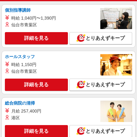
時は追加で残業手当支給 ※月3万円まで交通費支
給 ※試用期間（2〜3ヶ月）も同条件 【手当】固
個別指導講師
詳細を見る
キープ
定残業手当／資格手当／店舗職制手当／住宅手当
時給 1,040円〜1,390円
（実家外かつ賃貸の場合のみ別途支給）※入社時
仙台市青葉区
から支給／特別手当 ※手当の種類はエリアにより
正社員
異なります。詳細は面接時にお尋ねください。 ＼
LOUNIE（ルーニィ） さんちか店
入社２大特典キャンペーン実施中！／※詳細は備
詳細を見る
とりあえずキープ
未経験歓迎のアパレル販売スタッフ
考欄にて
未経験：月給227,800円〜350,000円 経験者
（店長候補）：月給250,000円〜350,000円 ★固定
ホールスタッフ
残業手当：28,800円（月給に含む） ※経験・能力
≪さんちか店≫ 兵庫県神戸市中央区三宮町1-
時給 1,150円
考慮 ※固定残業時間は1ヶ月あたり20時間、超過
10-1 さんちか1番街 ■神戸三宮駅／三宮駅
時は追加で残業手当支給 ※月3万円まで交通費支
仙台市青葉区
給 ※試用期間（2〜3ヶ月）も同条件 【手当】固
詳細を見る
キープ
定残業手当／資格手当／店舗職制手当／住宅手当
詳細を見る
とりあえずキープ
（実家外かつ賃貸の場合のみ別途支給）※入社時
から支給／特別手当 ※手当の種類はエリアにより
正社員
異なります。詳細は面接時にお尋ねください。 ＼
Stola.（ストラ） 三宮店
総合病院の清掃
入社２大特典キャンペーン実施中！／※詳細は備
未経験歓迎のアパレル販売スタッフ
考欄にて
月給 257,400円
未経験：月給227,800円〜350,000円 経験者
港区
（店長候補）：月給250,000円〜350,000円 ★固定
残業手当：28,800円（月給に含む） ※経験・能力
≪さんちか店≫ 兵庫県神戸市中央区三宮町１
詳細を見る
とりあえずキープ
考慮 ※固定残業時間は1ヶ月あたり20時間、超過
丁目１０－１ ■ＪＲ「三ノ宮駅」西口・中央口よ