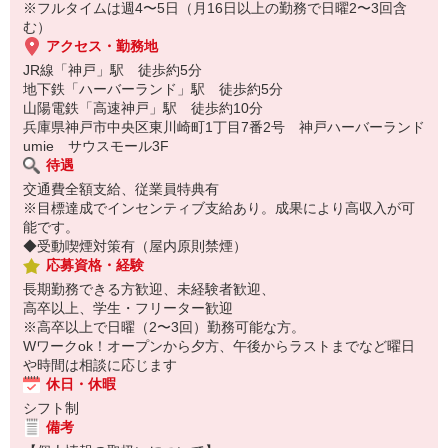
※フルタイムは週4〜5日（月16日以上の勤務で日曜2〜3回含
む）
アクセス・勤務地
JR線「神戸」駅 徒歩約5分
地下鉄「ハーバーランド」駅 徒歩約5分
山陽電鉄「高速神戸」駅 徒歩約10分
兵庫県神戸市中央区東川崎町1丁目7番2号 神戸ハーバーランド
umie サウスモール3F
待遇
交通費全額支給、従業員特典有
※目標達成でインセンティブ支給あり。成果により高収入が可
能です。
◆受動喫煙対策有（屋内原則禁煙）
応募資格・経験
長期勤務できる方歓迎、未経験者歓迎、
高卒以上、学生・フリーター歓迎
※高卒以上で日曜（2〜3回）勤務可能な方。
Wワークok！オープンから夕方、午後からラストまでなど曜日
や時間は相談に応じます
休日・休暇
シフト制
備考