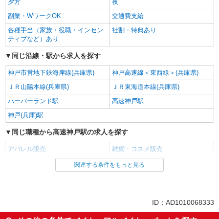
夕方
夜
副業・WワークOK
交通費支給
各種手当（家族・役職・インセン
社割・特典あり
ティブなど）あり
同じ沿線・駅から求人を探す
神戸市営地下鉄海岸線(兵庫県)
神戸高速線＜東西線＞(兵庫県)
ＪＲ山陽本線(兵庫県)
ＪＲ東海道本線(兵庫県)
ハーバーランド駅
高速神戸駅
神戸(兵庫)駅
同じ職種から高速神戸駅の求人を探す
アパレル販売
雑貨・コスメ販売
関連する条件をもっと見る
同じ雇用形態から高速神戸駅の求人を探す
アルバイト
パート
同じ特徴から高速神戸駅の求人を探す
ID：AD1010068333
未経験歓迎
フリーター歓迎