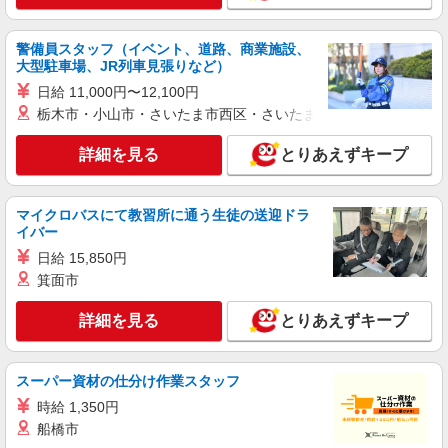
アルバイト
パート
警備員スタッフ（イベント、道路、商業施設、
KEYUCA
大型駐車場、JR列車見張りなど）
家具、カーテンの販売スタッフ、雑貨・アパレ
日給 11,000円〜12,100円
ルの販売スタッフ
栃木市・小山市・さいたま市西区・さいたま市岩槻区・久喜市・
アルバイト・パート：時給1,150円〜 ※週30時
間以内勤務は1,120円
詳細を見る
とりあえずキープ
兵庫県神戸市中央区東川崎町1丁目7番2号 神
戸ハーバーランドumie ノースモール2F
マイクロバスにて教習所に通う生徒の送迎ドラ
詳細を見る
キープ
イバー
日給 15,850円
正社員
箕面市
レイバン
販売・接客スタッフ
詳細を見る
とりあえずキープ
正社員：月給193,600円 ※経験・能力により異
なる ※試用期間6か月は同条件≪労働条件は本採
用と同じです。≫ ※経験・能力により優遇しま
スーパー資材の仕分け作業スタッフ
兵庫県神戸市中央区東川崎町1丁目7番2号 神
す。
戸ハーバーランドumie サウスモール1F
時給 1,350円
船橋市
詳細を見る
キープ