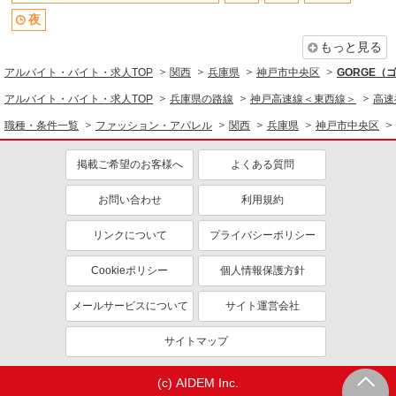
夜
もっと見る
アルバイト・バイト・求人TOP
関西
兵庫県
神戸市中央区
GORGE（
アルバイト・バイト・求人TOP
兵庫県の路線
神戸高速線＜東西線＞
高速
職種・条件一覧
ファッション・アパレル
関西
兵庫県
神戸市中央区
掲載ご希望のお客様へ
よくある質問
お問い合わせ
利用規約
リンクについて
プライバシーポリシー
Cookieポリシー
個人情報保護方針
メールサービスについて
サイト運営会社
サイトマップ
(c) AIDEM Inc.