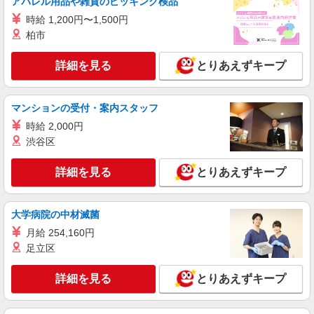
部品の検査・計数
アパレル用品や雑貨のピッキング検品
時給1250円交通費全額支給
時給 1,200円〜1,500円
柏市
大阪府豊中市 ＊バイク通勤OK
詳細を見る
とりあえずキープ
詳細を見る
キープ
派遣社員
マンションの受付・案内スタッフ
株式会社テクノ・サービス/お仕事No/0876672
時給 2,000円
電子機器の組立・検査
渋谷区
時給1300円交通費全額支給
大阪府豊中市
詳細を見る
とりあえずキープ
詳細を見る
キープ
大学病院の中材滅菌
派遣社員
月給 254,160円
株式会社テクノ・サービス/お仕事No/0865049
足立区
検査・寸法測定・記録
時給1500円交通費全額支給
詳細を見る
とりあえずキープ
大阪府豊中市