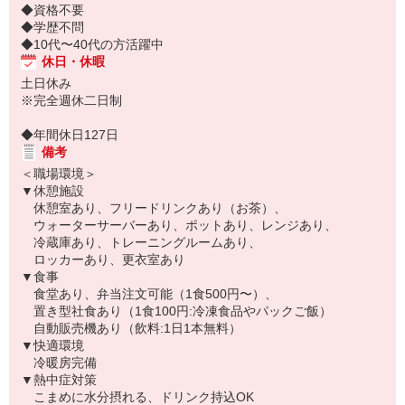
◆資格不要
◆学歴不問
◆10代〜40代の方活躍中
休日・休暇
土日休み
※完全週休二日制
◆年間休日127日
備考
＜職場環境＞
▼休憩施設
休憩室あり、フリードリンクあり（お茶）、
ウォーターサーバーあり、ポットあり、レンジあり、
冷蔵庫あり、トレーニングルームあり、
ロッカーあり、更衣室あり
▼食事
食堂あり、弁当注文可能（1食500円〜）、
置き型社食あり（1食100円:冷凍食品やパックご飯）
自動販売機あり（飲料:1日1本無料）
▼快適環境
冷暖房完備
▼熱中症対策
こまめに水分摂れる、ドリンク持込OK