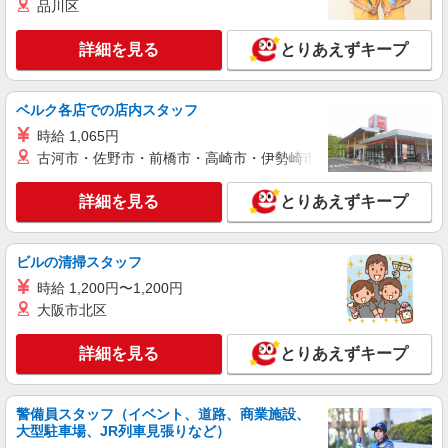
品川区
大阪府豊中市 ＊バイク通勤OK
詳細を見る
とりあえずキープ
詳細を見る
キープ
派遣社員
ベルク各店での店内スタッフ
株式会社テクノ・サービス/お仕事No/0826801
時給 1,065円
缶の検品など
古河市・佐野市・前橋市・高崎市・伊勢崎市・太田市・館林市・
時給1250円交通費全額支給
大阪府豊中市 ＊バイク通勤OK
詳細を見る
とりあえずキープ
詳細を見る
キープ
ビルの清掃スタッフ
派遣社員
時給 1,200円〜1,200円
株式会社テクノ・サービス/お仕事No/0883643
大阪市北区
検査・仕上げ作業など
時給1250円交通費全額支給
詳細を見る
とりあえずキープ
大阪府豊中市 ＊バイク通勤OK
警備員スタッフ（イベント、道路、商業施設、
詳細を見る
キープ
大型駐車場、JR列車見張りなど）