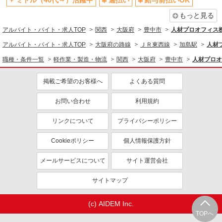
ミドル（40代～）活躍中
週払い
給与前払いOK
同じ特徴から求人を探す
もっと見る
未経験歓迎
ミドル（40代～）活躍中
アルバイト・バイト・求人TOP
関西
大阪府
豊中市
人材プロオフィス
交通費支給
社会保険あり
アルバイト・バイト・求人TOP
大阪府の路線
ＪＲ東西線
加島駅
人材
ボーナス・賞与あり
職種・条件一覧
軽作業・製造・物流
関西
大阪府
豊中市
人材プロオ
掲載ご希望のお客様へ
よくある質問
お問い合わせ
利用規約
リンクについて
プライバシーポリシー
Cookieポリシー
個人情報保護方針
メールサービスについて
サイト運営会社
サイトマップ
(c) AIDEM Inc.
TOPへ