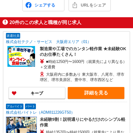
シェアする
URLをシェア
20
件のこの求人と職種が同じ求人
派遣社員
株式会社テクノ・サービス 大阪府エリア（01）
製造業や工場でのカンタン軽作業 ★未経験OK
のお仕事たくさん！
■時給1250円〜1600円（就業先により異なる）
＋交通費
大阪府内に多数あり 東大阪市、八尾市、堺市
堺区、堺市美原区、豊中市、堺市西区など
詳細を見る
キープ
アルバイト
パート
株式会社バイトレ（ADM811226GT50）
未経験9割！説明通りにやるだけのシンプル軽
作業
時給1357円〜時給1500円（就業先により異な