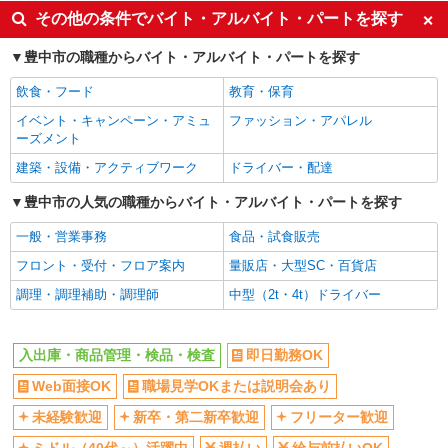
即日勤務OK
Web面接OK
その他の条件でバイト・アルバイト・パートを探す
職場見学OKまたは説明会あり
未経験歓迎
豊中市の職種からバイト・アルバイト・パートを探す
新卒・第二新卒歓迎
フリーター歓迎
飲食・フード
教育・保育
ミドル（40代～）活躍中
週払い
イベント・キャンペーン・アミュ
ファッション・アパレル
給与前払いOK
完全週休2日制
ーズメント
年間休日120日以上
フルタイム歓迎
建築・設備・アクティブワーク
ドライバー・配達
禁煙・分煙
食堂・売店あり
豊中市の人気の職種からバイト・アルバイト・パートを探す
バイク通勤OK
自転車通勤OK
一般・営業事務
食品・試食販売
残業ほぼなし
登録制
フロント・受付・フロア案内
量販店・大型SC・百貨店
交通費支給
社会保険あり
調理・調理補助・調理師
中型（2t・4t）ドライバー
退職金・財形貯蓄制度あり
制服貸与
ボーナス・賞与あり
入出庫・商品管理・検品・検査
即日勤務OK
同じ職種から求人を探す
Web面接OK
職場見学OKまたは説明会あり
軽作業・製造・物流
未経験歓迎
新卒・第二新卒歓迎
フリーター歓迎
入出庫・商品管理・検品・検査