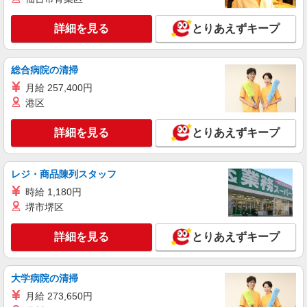
株式会社テクノ・サービス/お仕事No/0838427
部品の目視検査作業等
詳細を見る
とりあえずキープ
時給1241円交通費全額支給
大阪府豊中市 ＊バイク通勤OK
総合病院の清掃
月給 257,400円
詳細を見る
キープ
港区
派遣社員
詳細を見る
とりあえずキープ
株式会社テクノ・サービス/お仕事No/0900228
検査・箱詰め作業
時給1250円交通費全額支給
レジ・商品陳列スタッフ
大阪府豊中市 ＊バイク通勤OK
時給 1,180円
堺市堺区
詳細を見る
キープ
詳細を見る
とりあえずキープ
派遣社員
株式会社テクノ・サービス/お仕事No/0899842
品質検査・管理業務
大学病院の清掃
時給1250円交通費全額支給
月給 273,650円