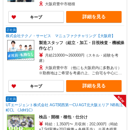
大阪府豊中市穂積
詳細を見る
キープ
正社員
株式会社テクノ・サービス マニュファクチャリング【大阪府】
製造スタッフ（組立・加工・目視検査・機械操
作など）
月給210000〜260000円（スキル・経験を考
慮）
大阪府豊中市 （他にも大阪府内に多数あり）
※勤務地はご希望を考慮の上、ご自宅を中心に通
勤時間120分圏内のエリアとなります。（転勤な
し）
詳細を見る
キープ
NEW
正社員
UTエージェント株式会社 AGT関西第一CU AGT北大阪エリア NB島江
町CL 《Jdhf1C》
検品・開梱・梱包・仕分け
時給：1,350円〜 月収例：202,000円（時給
×7.5H実働×20日稼働＋各種手当） ※基本残業な