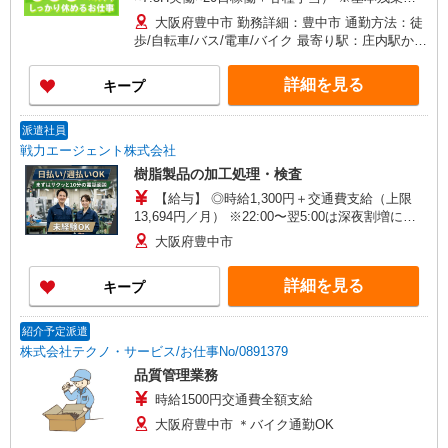
し
大阪府豊中市 勤務詳細：豊中市 通勤方法：徒
歩/自転車/バス/電車/バイク 最寄り駅：庄内駅から
徒歩15分
詳細を見る
キープ
派遣社員
戦力エージェント株式会社
樹脂製品の加工処理・検査
【給与】 ◎時給1,300円＋交通費支給（上限
13,694円／月） ※22:00〜翌5:00は深夜割増によ
り時給1,625円 【月収例】 ◎1,625円×5H＋1,300
大阪府豊中市
円×3H＝12,025円×21日＝252,525円 【待遇】 ・
日払い・週払い制度あり◎ ・世帯主手当
詳細を見る
キープ
（3,000円〜） ・配偶者手当 （10,000円） ・家
族手当 （5,000円〜） ※各種規定あり
紹介予定派遣
株式会社テクノ・サービス/お仕事No/0891379
品質管理業務
時給1500円交通費全額支給
大阪府豊中市 ＊バイク通勤OK