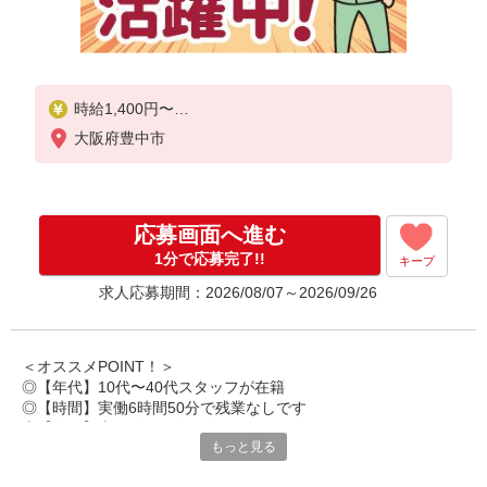
時給1,400円〜
大阪府豊中市
◆月収例）191,240円
(1,400円×6.83h×20日)
応募画面へ進む
1分で応募完了!!
キープ
求人応募期間：2026/08/07～2026/09/26
＜オススメPOINT！＞
◎【年代】10代〜40代スタッフが在籍
◎【時間】実働6時間50分で残業なしです
◎【休日】土日休みで年間休日127日です
もっと見る
◎【特典】毎日1本ドリンクが無料で飲める
◎【食事】1食100円の置き型社食利用可能