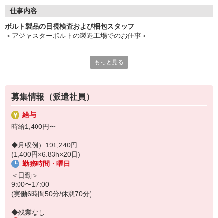
◎【環境】冷暖房完備でトレーニング室あり
◎【履歴書不要】書類準備は不要で気軽に応募
仕事内容
◎【カンタンWeb面談】スマホで楽々
ボルト製品の目視検査および梱包スタッフ
◎【週払いOK】ピンチの時も助かる
＜アジャスターボルトの製造工場でのお仕事＞
＜応募のながれ＞
＼実働約7時間で残業なし！年休127日！／
STEP1：応募（Webまたはお電話）
もっと見る
STEP2：登録・面談（Web・営業所・出張登録OK)
【担当業務】
STEP3：職場見学
ボルト製品の目視検査および梱包
STEP4：お仕事スタート！
募集情報（派遣社員）
【作業内容】
少しでも気になった方は、まずは「ご応募」ください。
・製品の動作や部品外れの目視検査
・まずはお仕事の相談をしたい
給与
・検査後の製品を段ボールへ箱詰め
・職場見学をしてから決めたい
時給1,400円〜
・梱包した製品を台車で所定場所へ運搬
という方も大歓迎。
履歴書不要！スマホから約1〜2分で完了します！
◆月収例）191,240円
※約1週間で覚えられるカンタンな作業です。
(1,400円×6.83h×20日)
※未経験者歓迎！丁寧にサポートいたします。
勤務時間・曜日
※工場内は冷暖房完備で快適な環境です。
※綺麗な休憩室がありしっかり休めます。
＜日勤＞
※熱中症対策としてこまめに水分補給できる
9:00〜17:00
環境です。
(実働6時間50分/休憩70分)
◆残業なし