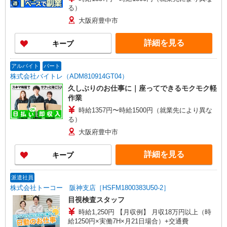
る）
大阪府豊中市
詳細を見る
キープ
アルバイト
パート
株式会社バイトレ（ADM810914GT04）
久しぶりのお仕事に｜座ってできるモクモク軽
作業
時給1357円〜時給1500円（就業先により異な
る）
大阪府豊中市
詳細を見る
キープ
派遣社員
株式会社トーコー 阪神支店［HSFM1800383U50-2］
目視検査スタッフ
時給1,250円 【月収例】 月収18万円以上（時
給1250円×実働7H×月21日場合）+交通費