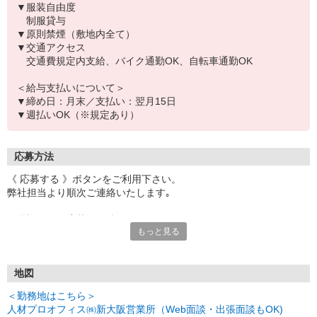
▼服装自由度
制服貸与
▼原則禁煙（敷地内全て）
▼交通アクセス
交通費規定内支給、バイク通勤OK、自転車通勤OK
＜給与支払いについて＞
▼締め日：月末／支払い：翌月15日
▼週払いOK（※規定あり）
応募方法
《 応募する 》ボタンをご利用下さい。
弊社担当より順次ご連絡いたします｡
お電話でのご応募もお待ちしております♪
もっと見る
▼受付時間
[平日]8:30〜20:00／[土日祝]9:00〜17:00
地図
＜勤務地はこちら＞
人材プロオフィス㈱新大阪営業所（Web面談・出張面談もOK)