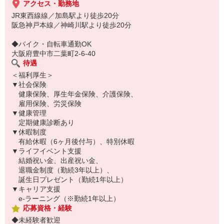
aad／day／full／dn／1300〜
アクセス・勤務地
JR東西線線／加島駅より徒歩20分
阪急神戸本線／神崎川駅より徒歩20分
◆バイク・自転車通勤OK
大阪府豊中市二葉町2-6-40
待遇
＜福利厚生＞
▼社会保険
健康保険、厚生年金保険、介護保険、
雇用保険、労災保険
▼健康管理
定期健康診断あり
▼休暇制度
有給休暇（6ヶ月後付与）、特別休暇
▼ライフイベント支援
結婚祝い金、出産祝い金、
退職金制度（勤続3年以上）、
誕生日プレゼント（勤続1年以上）
▼キャリア支援
e-ラーニング（※勤続1年以上）
応募資格・経験
◆未経験者歓迎