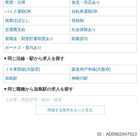
禁煙・分煙
食堂・売店あり
バイク通勤OK
自転車通勤OK
残業ほぼなし
登録制
交通費支給
社会保険あり
退職金・財形貯蓄制度あり
制服貸与
ボーナス・賞与あり
同じ沿線・駅から求人を探す
ＪＲ東西線(大阪府)
阪急神戸本線(大阪府)
加島駅
神崎川駅
同じ職種から加島駅の求人を探す
入出庫・商品管理・検品・検査
関連する条件をもっと見る
同じ雇用形態から加島駅の求人を探す
派遣社員
同じ特徴から加島駅の求人を探す
ID：AD0902047013