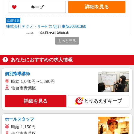
詳細を見る
キープ
派遣社員
株式会社テクノ・サービス/お仕事No/0891360
部品の目視検査
時給1300円交通費全額支給
もっと見る
大阪府豊中市 ＊バイク通勤OK
あなたにおすすめの求人情報
詳細を見る
キープ
個別指導講師
派遣社員
時給 1,040円〜1,390円
株式会社テクノ・サービス/お仕事No/0848447
仙台市青葉区
検査・梱包など
時給1300円交通費全額支給
詳細を見る
とりあえずキープ
大阪府豊中市 ＊バイク通勤OK
詳細を見る
キープ
ホールスタッフ
時給 1,150円
派遣社員
仙台市青葉区