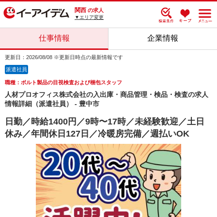
関西
の求人
▼エリア変更
仕事情報
企業情報
更新日：2026/08/08 ※更新日時点の最新情報です
派遣社員
職種：ボルト製品の目視検査および梱包スタッフ
人材プロオフィス株式会社の入出庫・商品管理・検品・検査の求人
情報詳細（派遣社員） - 豊中市
日勤／時給1400円／9時〜17時／未経験歓迎／土日
休み／年間休日127日／冷暖房完備／週払いOK