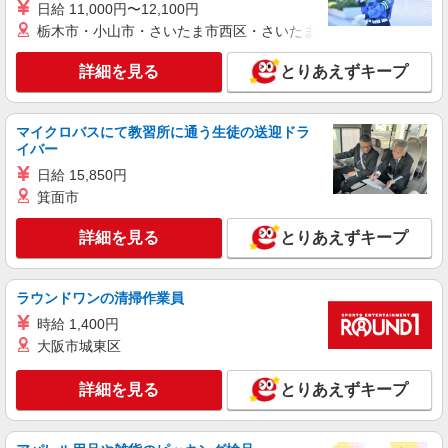
日給 11,000円〜12,100円
アルバイト
パート
栃木市・小山市・さいたま市西区・さいたま市岩槻区・久喜市・
（株）アドバンスネット
物流センター構内の荷物の仕分け
詳細を見る
とりあえずキープ
22：00〜翌7：00（休憩1時間） 時給1,750円
※翌5：00以降時給1,400円
豊中市名神口 ※物流センター内
マイクロバスにて教習所に通う生徒の送迎ドラ
イバー
詳細を見る
日給 15,850円
キープ
箕面市
派遣社員
詳細を見る
とりあえずキープ
株式会社テクノ・サービス/お仕事No/0920544
入出荷作業
時給1400円交通費全額支給
ラウンドワンの清掃作業員
大阪府豊中市
時給 1,400円
大阪市城東区
詳細を見る
キープ
詳細を見る
とりあえずキープ
派遣社員
株式会社テクノ・サービス/お仕事No/0827881