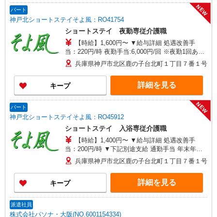
NEW
パート
神戸北ショートステイそよ風：RO41754
ショートステイ 夜勤専従介護職
【時給】1,600円〜 ▼給与詳細 処遇改善手
当：220円/時 夜勤手当:6,000円/回 ※夜勤1回あた
り30,000円（処遇改善手当含） ▼下記別途支給 通
兵庫県神戸市北区鹿の子台北町１丁目７番１号
勤手当 年末年始手当：380円/時 ※12/300時〜
1/324時 寸志あり：年2回（6月・12月） ※業績に
詳細を見る
キープ
よる ※処遇改善手当は試用期間中(3ヶ月)は支給な
し
NEW
パート
神戸北ショートステイそよ風：RO45912
ショートステイ 入浴専従介護職
【時給】1,400円〜 ▼給与詳細 処遇改善手
当：200円/時 ▼下記別途支給 通勤手当 年末年始
手当：380円/時 ※12/300時〜1/324時 寸志あり：
兵庫県神戸市北区鹿の子台北町１丁目７番１号
年2回（6月・12月） ※業績による ※処遇改善手
当は試用期間中(3ヶ月)は支給なし
詳細を見る
キープ
派遣社員
株式会社パソナ・大阪(NO.6001154334)