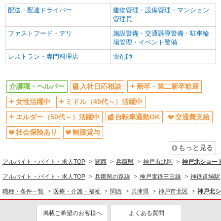
朝
昼
配送・配達ドライバー
建物管理・設備管理・マンション
管理員
夕方
髪型・髪色自由
ファストフード・デリ
施設警備・交通誘導警備・駐車輪
髭（ひげ）OK
ネイルOK
場管理・イベント警備
オープニングスタッフ
車通勤OK
レストラン・専門料理店
薬剤師
バイク通勤OK
産休・育休取得実績あり
社員登用あり
介護職・ヘルパー
入社日応相談
新卒・第二新卒歓迎
同じ職種から求人を探す
女性活躍中
ミドル（40代～）活躍中
医療・介護・福祉
エルダー（50代～）活躍中
自転車通勤OK
交通費支給
介護職・ヘルパー
社会保険あり
制服貸与
同じ特徴から求人を探す
もっと見る
アルバイト・バイト・求人TOP
ミドル（40代～）活躍中
関西
交通費支給
兵庫県
神戸市北区
神戸北ショート
社会保険あり
深夜
アルバイト・バイト・求人TOP
兵庫県の路線
神戸電鉄三田線
神鉄道場駅
オープニングスタッフ
車通勤OK
職種・条件一覧
医療・介護・福祉
関西
兵庫県
神戸市北区
神戸北シ
産休・育休取得実績あり
社員登用あり
掲載ご希望のお客様へ
よくある質問