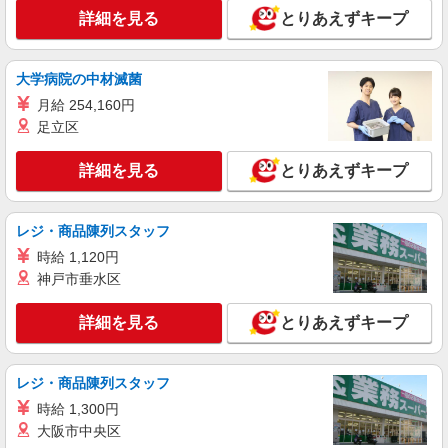
詳細を見る
とりあえずキープ
詳細を見る
キープ
派遣社員
大学病院の中材滅菌
株式会社kotrio /●KB-H-1879529
月給 254,160円
＜デイサービス/鈴蘭台駅＞面接なし！最短3日
足立区
で仕事スタート可◎
時給1550円〜2187円 ＜日払い有/週払い有/交
詳細を見る
とりあえずキープ
通費全支給(ガソリン代含む)＞
≪最寄り駅≫鈴蘭台
レジ・商品陳列スタッフ
詳細を見る
キープ
時給 1,120円
神戸市垂水区
派遣社員
株式会社kotrio /●KB-H-1856517
詳細を見る
とりあえずキープ
鈴蘭台駅＊高級シニアマンションでのサポート
職員＊.・：゜
時給1500円〜2125円 ＜日払い有/週払い有/交
レジ・商品陳列スタッフ
通費全支給(ガソリン代含む)＞
時給 1,300円
神戸市北区≪最寄駅：鈴蘭台≫
大阪市中央区