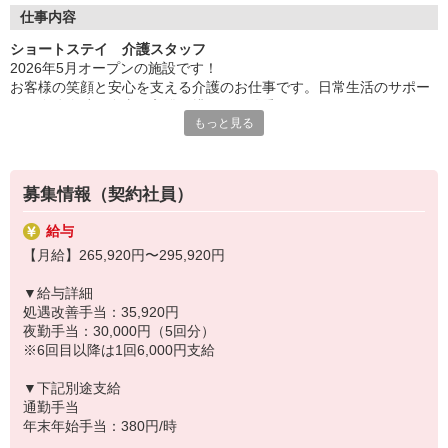
働いた分の給与を給料日前に受け取れる「給与前払い制度」を導
仕事内容
入。前借りではなく、実際の勤務実績に応じて利用できる福利厚
ショートステイ 介護スタッフ
生制度です。※入社翌月の第5営業日より利用可能
2026年5月オープンの施設です！
お客様の笑顔と安心を支える介護のお仕事です。日常生活のサポー
トや身体介助（食事・入浴・排せつ・移乗など）をはじめ、レクリ
もっと見る
エーションの企画・実施、ご利用報告などの書類作成、送迎業務な
ど幅広い業務を担当。チームで協力しながら、お客様の笑顔をつく
るやりがいのあるお仕事です。
募集情報（契約社員）
◆成果に応じた特別報酬
施設運営への貢献やチームワーク、売上への寄与など多角的に日々
給与
の努力を評価し、賞与とは別に特別報酬を支給します。「目に見え
【月給】265,920円〜295,920円
る評価」でやりがいを感じながら、仕事へのモチベーションを高め
られる制度です。努力が収入アップに直結する環境で、自分の可能
▼給与詳細
性を広げてみませんか。
処遇改善手当：35,920円
夜勤手当：30,000円（5回分）
◆充実した研修制度
※6回目以降は1回6,000円支給
現場経験の有無を問わず、全スタッフが成長できるよう多彩な研修
制度を用意。OJT研修から始まり、入社時研修、サービス別研修、
▼下記別途支給
オーダーメイド研修など多岐に渡ります。経験者の方はもちろん、
通勤手当
未経験の方も着実に知識と技術が身につき、自信を持って活躍でき
年末年始手当：380円/時
る環境です。