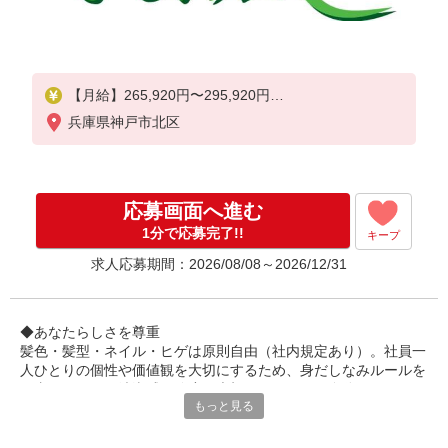
【月給】265,920円〜295,920円
兵庫県神戸市北区
▼給与詳細
処遇改善手当：35,920円
夜勤手当：30,000円（5回分）
※6回目以降は1回6,000円支給
応募画面へ進む
▼下記別途支給
1分で応募完了!!
キープ
通勤手当
求人応募期間：2026/08/08～2026/12/31
年末年始手当：380円/時
寸志あり：年2回（6月・12月）
◆あなたらしさを尊重
※業績による
髪色・髪型・ネイル・ヒゲは原則自由（社内規定あり）。社員一
特別報酬：平均34.1万円（最高額135万円）
人ひとりの個性や価値観を大切にするため、身だしなみルールを
※2025年6月支給実績
見直しました。清潔感と節度を大切にできれば、自分らしいスタ
もっと見る
イルで無理なく働ける環境です。
※処遇改善手当は試用期間中(3ヶ月)は支給なし
◆働いた分を必要な時に