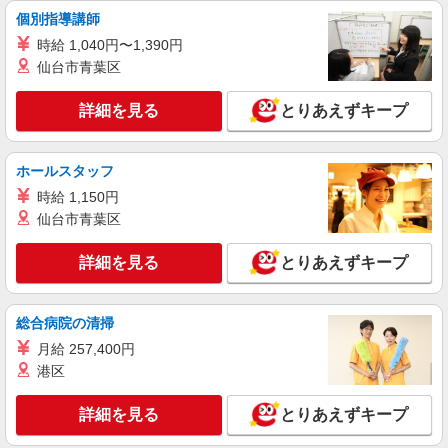
神戸市北区
個別指導講師
時給 1,040円〜1,390円
詳細を見る
キープ
仙台市青葉区
派遣社員
詳細を見る
とりあえずキープ
株式会社kotrio /●KB-H-1849141
個別ケア重視！高級シニア住宅で巡回やケアな
ど＊道場南口駅/日払いOK
ホールスタッフ
時給1550円〜2187円 ＜日払い有/週払い有/交
時給 1,150円
通費全支給(ガソリン代含む)＞
仙台市青葉区
神戸市北区 最寄り：道場南口
詳細を見る
とりあえずキープ
詳細を見る
キープ
派遣社員
総合病院の清掃
株式会社kotrio /●KB-H-2020589
月給 257,400円
道場南口駅｜まずは送迎業務で活躍しよう◎デ
港区
イサービスSTAFF
時給1450円〜2187円 ＜日払い有/週払い有/交
詳細を見る
とりあえずキープ
通費全支給(ガソリン代含む)＞
神戸市北区 最寄り：道場南口