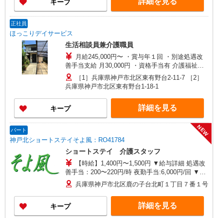
詳細を見る
キープ
特定事業所加算手当:60円/時間含む ※給与幅は資
格・経験等による
正社員
ほっこりデイサービス
生活相談員兼介護職員
月給245,000円〜 ・賞与年１回 ・別途処遇改
善手当支給 月30,000円 ・資格手当有 介護福祉士
月15,000円
［1］兵庫県神戸市北区東有野台2-11-7 ［2］
兵庫県神戸市北区東有野台1-18-1
詳細を見る
キープ
NEW
パート
神戸北ショートステイそよ風：RO41784
ショートステイ 介護スタッフ
【時給】1,400円〜1,500円 ▼給与詳細 処遇改
善手当：200〜220円/時 夜勤手当:6,000円/回 ▼下
記別途支給 通勤手当 年末年始手当：380円/時 寸
兵庫県神戸市北区鹿の子台北町１丁目７番１号
志あり：年2回（6月・12月） ※業績による ※処
遇改善手当は試用期間中(3ヶ月)は支給なし
詳細を見る
キープ