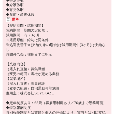
◆特別休暇
◆介護休暇
◆育児休暇
◆産前・産後休暇
備考
【契約期間・試用期間】
契約期間：期間の定め無し
試用期間：有（3ヶ月）
※雇用形態・給与は同条件
※処遇改善手当(支給対象の場合)は試用期間中(3ヶ月)は支給な
し
時間外労働：採用までに明示
【業務内容】
（雇入れ直後）募集職種
（変更の範囲）当社が定める業務
【就業場所】
（雇入れ直後）募集施設
（変更の範囲）自宅通勤可能施設
雇用主：株式会社SOYOKAZE
◆定年制度あり：65歳（再雇用制度あり／70歳まで勤務可能）
◆特別報酬制度
特別報酬制度とは業績と個人の評価により、賞与とは別に支払