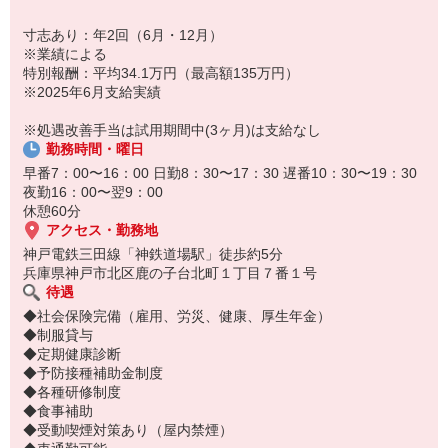
寸志あり：年2回（6月・12月）
※業績による
特別報酬：平均34.1万円（最高額135万円）
※2025年6月支給実績
※処遇改善手当は試用期間中(3ヶ月)は支給なし
勤務時間・曜日
早番7：00〜16：00 日勤8：30〜17：30 遅番10：30〜19：30
夜勤16：00〜翌9：00
休憩60分
アクセス・勤務地
神戸電鉄三田線「神鉄道場駅」徒歩約5分
兵庫県神戸市北区鹿の子台北町１丁目７番１号
待遇
◆社会保険完備（雇用、労災、健康、厚生年金）
◆制服貸与
◆定期健康診断
◆予防接種補助金制度
◆各種研修制度
◆食事補助
◆受動喫煙対策あり（屋内禁煙）