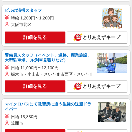
ビルの清掃スタッフ
詳細を見る
キープ
時給 1,200円〜1,200円
派遣社員
大阪市北区
株式会社kotrio /●KB-H-1877728
道場南口駅★時給1400円〜！デイSTAFF♪未経
詳細を見る
とりあえずキープ
験歓迎！日払いOK！
時給1550円〜2187円 ＜日払い有/週払い有/交
警備員スタッフ（イベント、道路、商業施設、
通費全支給(ガソリン代含む)＞
大型駐車場、JR列車見張りなど）
神戸市北区 最寄り：道場南口
日給 11,000円〜12,100円
栃木市・小山市・さいたま市西区・さいたま市岩槻区・久喜市・
詳細を見る
キープ
詳細を見る
とりあえずキープ
派遣社員
株式会社kotrio /●KB-H-1879448
高級ホテルのような空間＊。西鈴蘭台駅そば▼
マイクロバスにて教習所に通う生徒の送迎ドラ
サ高住で見回りやお話相手など
イバー
時給1550円〜2187円 ＜日払い有/週払い有/交
日給 15,850円
通費全支給(ガソリン代含む)＞
箕面市
神戸市北区 ★車通勤OK