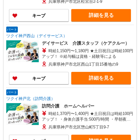
兵庫県神戸市北区松宮台2-1-9
詳細を見る
キープ
パート
ツクイ神戸西山（デイサービス）
デイサービス 介護スタッフ（ケアクルー）
時給1,150円〜1,180円 ★土日祝日は時給100円
アップ！ ※給与幅は資格・経験等による
兵庫県神戸市北区西山1丁目15番地の9
詳細を見る
キープ
パート
ツクイ神戸北（訪問介護）
訪問介護 ホームヘルパー
時給1,370円〜1,400円 ★土日祝日は時給100円
アップ！ ・身体介護手当:500円/時間 ・早朝夜間
深夜手当:300円/時間 （18:00〜翌07:59の時間
兵庫県神戸市北区惣山町5丁目9-7
帯） ・ICT手当:2,000円/月 ・深夜割増は別途支給
・ケア→ケアの移動時間も賃金（時給）を支給 ・