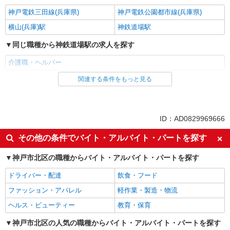
神戸電鉄三田線(兵庫県)
神戸電鉄公園都市線(兵庫県)
横山(兵庫)駅
神鉄道場駅
同じ職種から神鉄道場駅の求人を探す
介護職・ヘルパー
関連する条件をもっと見る
同じ雇用形態から神鉄道場駅の求人を探す
契約社員
同じ特徴から神鉄道場駅の求人を探す
ID：AD0829969666
入社日応相談
新卒・第二新卒歓迎
その他の条件でバイト・アルバイト・パートを探す
女性活躍中
ミドル（40代～）活躍中
神戸市北区の職種からバイト・アルバイト・パートを探す
エルダー（50代～）活躍中
自転車通勤OK
ドライバー・配達
飲食・フード
交通費支給
社会保険あり
ファッション・アパレル
軽作業・製造・物流
制服貸与
研修制度あり
ヘルス・ビューティー
教育・保育
給与前払いOK
経験者・有資格者歓迎
早朝
神戸市北区の人気の職種からバイト・アルバイト・パートを探す
深夜