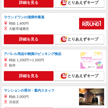
詳細を見る
とりあえずキープ
詳細を見る
キープ
ラウンドワンの清掃作業員
派遣社員
株式会社kotrio /●KB-H-1855852
時給 1,400円
鈴蘭台＊障がい者通所施設スタッフ大募集！無
大阪市城東区
資格・未経験歓迎
時給1500円〜2125円 ＜日払い有/週払い有/交
詳細を見る
とりあえずキープ
通費全支給(ガソリン代含む)＞
最寄り駅：鈴蘭台◎自転車・車OK
アパレル用品や雑貨のピッキング検品
詳細を見る
時給 1,200円〜1,500円
キープ
柏市
派遣社員
株式会社kotrio /●KB-H-1900200
詳細を見る
とりあえずキープ
＜西鈴蘭台＞デイサービスSTAFF＊16時退社
もOK！子育て世代活躍中
マンションの受付・案内スタッフ
時給1450円〜2187円 ＜日払い有/週払い有/交
通費全支給(ガソリン代含む)＞
時給 2,000円
渋谷区
神戸市北区 ★車通勤OK