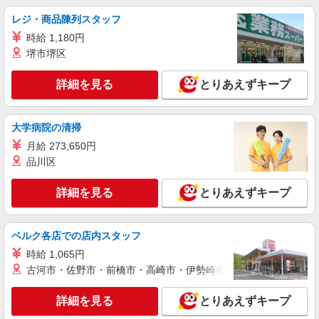
レジ・商品陳列スタッフ
詳細を見る
キープ
時給 1,180円
堺市堺区
派遣社員
株式会社kotrio /●KB-H-1879528
詳細を見る
とりあえずキープ
＜デイサービス/西鈴蘭台駅＞面接なし！最短3
日で仕事スタート可◎
時給1550円〜2187円 ＜日払い有/週払い有/交
大学病院の清掃
通費全支給(ガソリン代含む)＞
月給 273,650円
神戸市北区 ★車通勤OK
品川区
詳細を見る
キープ
詳細を見る
とりあえずキープ
派遣社員
株式会社kotrio /●KB-H-1856830
ベルク各店での店内スタッフ
鈴蘭台駅＊自分のペースでゆったり働こう＊サ
時給 1,065円
高住STAFF
古河市・佐野市・前橋市・高崎市・伊勢崎市・太田市・館林市・
時給1500円〜2125円 ＜日払い有/週払い有/交
通費全支給(ガソリン代含む)＞
詳細を見る
とりあえずキープ
神戸市北区≪最寄駅：鈴蘭台≫