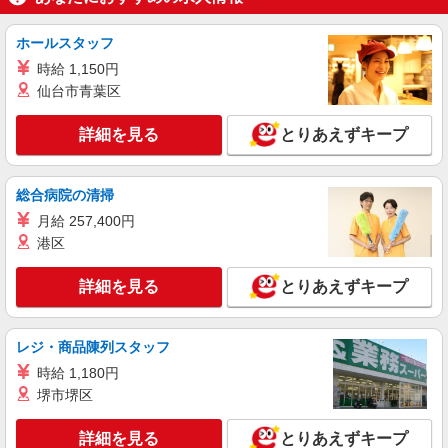
詳細を見る
キープ
ホールスタッフ
NEW
派遣社員
時給 1,150円
株式会社kotrio /●KY-H-1957005
仙台市青葉区
堅田駅★シフト柔軟で長く働きやすいシニア
向けマンション
詳細を見る
とりあえずキープ
時給1550円〜2187円 ＜日払い有/週払い有/交
通費全支給(ガソリン代含む)＞
総合病院の清掃
大津市｜最寄り駅：堅田
月給 257,400円
詳細を見る
キープ
港区
NEW
詳細を見る
とりあえずキープ
派遣社員
株式会社kotrio /●KY-H-1992220
膳所駅⇒需要のある福祉業界で介護デビュー
レジ・商品陳列スタッフ
＊資格支援あり
時給 1,180円
時給1550円〜2187円 ＜日払い有/週払い有/交
通費全支給(ガソリン代含む)＞
堺市堺区
大津市内 最寄り駅：膳所
詳細を見る
とりあえずキープ