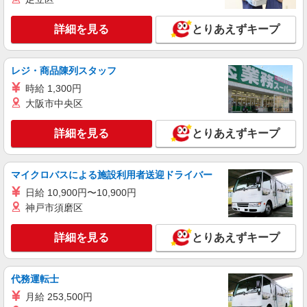
NEW
派遣社員
詳細を見る
とりあえずキープ
株式会社kotrio /●KY-H-1991455
膳所＊グループホームSTAFF＊生活のサポー
ト業務を担当
レジ・商品陳列スタッフ
時給1550円〜2187円 ＜日払い有/週払い有/交
時給 1,300円
通費全支給(ガソリン代含む)＞
大阪市中央区
大津市内 最寄り駅：膳所
詳細を見る
とりあえずキープ
詳細を見る
キープ
NEW
マイクロバスによる施設利用者送迎ドライバー
派遣社員
株式会社kotrio /●KY-H-1954393
日給 10,900円〜10,900円
膳所駅｜リハビリ補助などのデイサービス
神戸市須磨区
STAFF♪未経験OK
時給1550円〜2187円 ＜日払い有/週払い有/交
詳細を見る
とりあえずキープ
通費全支給(ガソリン代含む)＞
大津市内 最寄り駅：膳所
代務運転士
詳細を見る
キープ
月給 253,500円