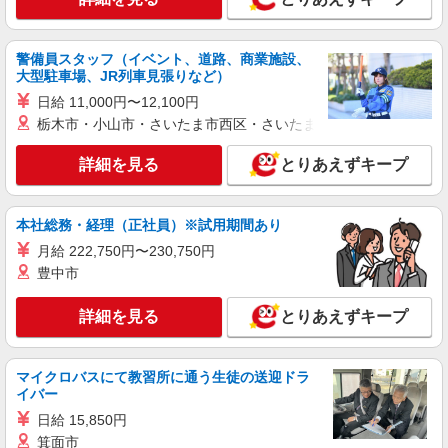
詳細を見る
キープ
NEW
派遣社員
警備員スタッフ（イベント、道路、商業施設、
株式会社kotrio /●KY-H-1787592
大型駐車場、JR列車見張りなど）
和邇駅のシニアマンション▼フロアの巡回や
日給 11,000円〜12,100円
安否確認など
栃木市・小山市・さいたま市西区・さいたま市岩槻区・久喜市・
時給1450円〜2187円 ＜日払い有/週払い有/交
通費全支給(ガソリン代含む)＞
詳細を見る
とりあえずキープ
大津市内 最寄り駅：和邇
詳細を見る
本社総務・経理（正社員）※試用期間あり
キープ
月給 222,750円〜230,750円
NEW
派遣社員
豊中市
株式会社kotrio /●KY-H-1489181
大津京駅のシニアマンション▼フロアの巡回
詳細を見る
とりあえずキープ
や安否確認など
時給1500円〜2125円 ＜日払い有/週払い有/交
通費全支給(ガソリン代含む)＞
マイクロバスにて教習所に通う生徒の送迎ドラ
イバー
大津市内 最寄り駅：大津京
日給 15,850円
箕面市
詳細を見る
キープ