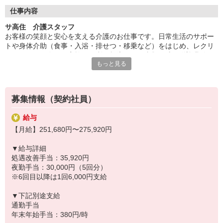
◆働いた分を必要な時に
働いた分の給与を給料日前に受け取れる「給与前払い制度」を導
仕事内容
入。前借りではなく、実際の勤務実績に応じて利用できる福利厚
サ高住 介護スタッフ
生制度です。※入社翌月の第5営業日より利用可能
お客様の笑顔と安心を支える介護のお仕事です。日常生活のサポー
トや身体介助（食事・入浴・排せつ・移乗など）をはじめ、レクリ
エーションの企画・実施、ご利用報告などの書類作成、送迎業務な
もっと見る
ど幅広い業務を担当。チームで協力しながら、お客様の笑顔をつく
るやりがいのあるお仕事です。
◆成果に応じた特別報酬
募集情報（契約社員）
施設運営への貢献やチームワーク、売上への寄与など多角的に日々
の努力を評価し、賞与とは別に特別報酬を支給します。「目に見え
給与
る評価」でやりがいを感じながら、仕事へのモチベーションを高め
【月給】251,680円〜275,920円
られる制度です。努力が収入アップに直結する環境で、自分の可能
性を広げてみませんか。
▼給与詳細
処遇改善手当：35,920円
◆充実した研修制度
夜勤手当：30,000円（5回分）
現場経験の有無を問わず、全スタッフが成長できるよう多彩な研修
※6回目以降は1回6,000円支給
制度を用意。OJT研修から始まり、入社時研修、サービス別研修、
オーダーメイド研修など多岐に渡ります。経験者の方はもちろん、
▼下記別途支給
未経験の方も着実に知識と技術が身につき、自信を持って活躍でき
通勤手当
る環境です。
年末年始手当：380円/時