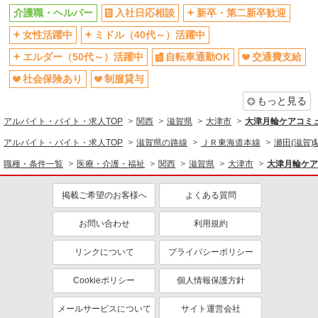
同じ職種から求人を探す
介護職・ヘルパー
入社日応相談
新卒・第二新卒歓迎
医療・介護・福祉
女性活躍中
ミドル（40代～）活躍中
介護職・ヘルパー
エルダー（50代～）活躍中
自転車通勤OK
交通費支給
同じ特徴から求人を探す
社会保険あり
制服貸与
もっと見る
ミドル（40代～）活躍中
交通費支給
アルバイト・バイト・求人TOP
社会保険あり
関西
車通勤OK
滋賀県
大津市
大津月輪ケアコミュ
産休・育休取得実績あり
社員登用あり
アルバイト・バイト・求人TOP
滋賀県の路線
ＪＲ東海道本線
瀬田(滋賀)
職種・条件一覧
医療・介護・福祉
関西
滋賀県
大津市
大津月輪ケア
掲載ご希望のお客様へ
よくある質問
お問い合わせ
利用規約
リンクについて
プライバシーポリシー
Cookieポリシー
個人情報保護方針
メールサービスについて
サイト運営会社