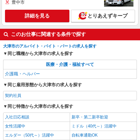
豊中市
NEW
派遣社員
株式会社kotrio /●KY-H-1991860
詳細を見る
とりあえずキープ
比叡山坂本駅｜シニア向けマンションで夜勤
専従＊暮らしのお手伝
このお仕事に関連する条件で探す
時給1550円〜2187円 ＜日払い有/週払い有/交
通費全支給(ガソリン代含む)＞
大津市のアルバイト・バイト・パートの求人を探す
大津市坂本周辺｜中学校近く！
同じ職種から大津市の求人を探す
詳細を見る
キープ
医療・介護・福祉すべて
介護職・ヘルパー
同じ雇用形態から大津市の求人を探す
契約社員
同じ特徴から大津市の求人を探す
入社日応相談
新卒・第二新卒歓迎
女性活躍中
ミドル（40代～）活躍中
エルダー（50代～）活躍中
自転車通勤OK