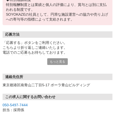
特別報酬制度とは業績と個人の評価により、賞与とは別に支払
われる制度です。
SOYOKAZEの社員として、円滑な施設運営への協力や売り上げ
への寄与等の指標によって支給されます。
応募方法
「応募する」ボタンをご利用ください。
こちらより折り返しご連絡いたします。
電話でのご応募もお待ちしております。
面接時には履歴書（写真貼付）をお持ちください。
もっと見る
※お電話でのお問い合わせは、光IP電話、及びIP電話からはご利用
になれません
連絡先住所
東京都港区南青山二丁目5-17 ポーラ青山ビルディング
この求人に関するお問い合わせ
050-5497-7444
担当：採用係