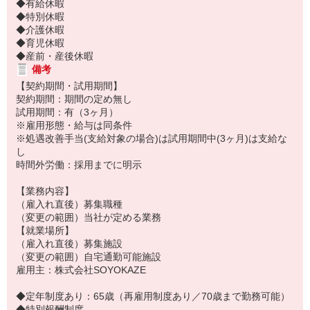
◆有給休暇
◆特別休暇
◆介護休暇
◆育児休暇
◆産前・産後休暇
備考
【契約期間・試用期間】
契約期間：期間の定め無し
試用期間：有（3ヶ月）
※雇用形態・給与は同条件
※処遇改善手当(支給対象の場合)は試用期間中(3ヶ月)は支給な
し
時間外労働：採用までに明示
【業務内容】
（雇入れ直後）募集職種
（変更の範囲）当社が定める業務
【就業場所】
（雇入れ直後）募集施設
（変更の範囲）自宅通勤可能施設
雇用主：株式会社SOYOKAZE
◆定年制度あり：65歳（再雇用制度あり／70歳まで勤務可能）
◆特別報酬制度