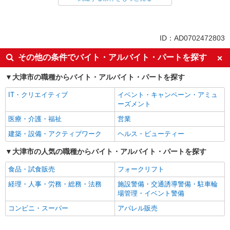
契約社員
同じ特徴から瀬田(滋賀)駅の求人を探す
ID：AD0702472803
入社日応相談
新卒・第二新卒歓迎
その他の条件でバイト・アルバイト・パートを探す
女性活躍中
ミドル（40代～）活躍中
大津市の職種からバイト・アルバイト・パートを探す
エルダー（50代～）活躍中
自転車通勤OK
IT・クリエイティブ
イベント・キャンペーン・アミュ
交通費支給
社会保険あり
ーズメント
制服貸与
研修制度あり
医療・介護・福祉
営業
給与前払いOK
経験者・有資格者歓迎
建築・設備・アクティブワーク
ヘルス・ビューティー
朝
昼
大津市の人気の職種からバイト・アルバイト・パートを探す
夕方
髪型・髪色自由
食品・試食販売
フォークリフト
髭（ひげ）OK
ネイルOK
経理・人事・労務・総務・法務
施設警備・交通誘導警備・駐車輪
車通勤OK
バイク通勤OK
場管理・イベント警備
残業少なめ（月20h未満）
産休・育休取得実績あり
コンビニ・スーパー
アパレル販売
社員登用あり