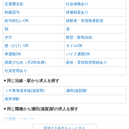
交通費支給
社会保険あり
制服貸与
研修制度あり
給与前払いOK
経験者・有資格者歓迎
朝
昼
夕方
髪型・髪色自由
髭（ひげ）OK
ネイルOK
車通勤OK
バイク通勤OK
残業少なめ（月20h未満）
産休・育休取得実績あり
社員登用あり
同じ沿線・駅から求人を探す
ＪＲ東海道本線(滋賀県)
瀬田(滋賀)駅
南草津駅
同じ職種から瀬田(滋賀)駅の求人を探す
介護職・ヘルパー
関連する条件をもっと見る
同じ雇用形態から瀬田(滋賀)駅の求人を探す