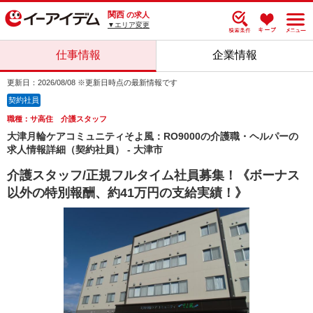
関西
の求人
▼エリア変更
仕事情報
企業情報
更新日：2026/08/08 ※更新日時点の最新情報です
契約社員
職種：サ高住 介護スタッフ
大津月輪ケアコミュニティそよ風：RO9000の介護職・ヘルパーの
求人情報詳細（契約社員） - 大津市
介護スタッフ/正規フルタイム社員募集！《ボーナス
以外の特別報酬、約41万円の支給実績！》