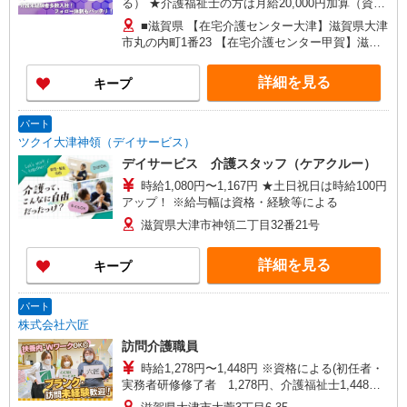
る） ★介護福祉士の方は月給20,000円加算（資格
手当） 別途交通費支給（30,000円上限／月） 別途
■滋賀県 【在宅介護センター大津】滋賀県大津
残業手当（月平均残業時間15時間）残業代全額支
市丸の内町1番23 【在宅介護センター甲賀】滋賀
給
県甲賀市水口町名坂13番地1 アルテ名坂事務所兼
用住宅1階 【在宅介護センター彦根】滋賀県彦根
詳細を見る
キープ
市高宮町1362-2 センチュリーマンション110号室
【在宅介護センター長浜】滋賀県長浜市八幡東町
193 ワイエフビル26テナント7号室 ■京都府 【在
パート
宅介護センター亀岡】京都府亀岡市千代川町今津
ツクイ大津神領（デイサービス）
一丁目11番地10 レジェンド千代川1階A号室
デイサービス 介護スタッフ（ケアクルー）
【在宅介護センター福知山】京都府福知山市駅南
時給1,080円〜1,167円 ★土日祝日は時給100円
町三丁目101 アルファーユービル1階A号室
アップ！ ※給与幅は資格・経験等による
滋賀県大津市神領二丁目32番21号
詳細を見る
キープ
パート
株式会社六匠
訪問介護職員
時給1,278円〜1,448円 ※資格による(初任者・
実務者研修修了者 1,278円、介護福祉士1,448円)
※一律職務・処遇改善加算手当含む ※試用期間3