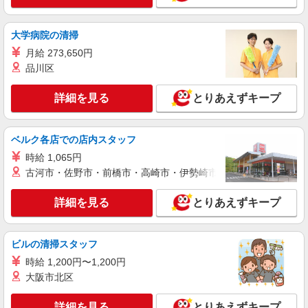
詳細を見る
キープ
大学病院の清掃
NEW
派遣社員
月給 273,650円
株式会社kotrio /●KY-H-1274819
品川区
障がい者デイで送迎/補助＠堅田駅すぐ！運転
できる方は即戦力
詳細を見る
とりあえずキープ
時給1500円〜2100円 ＜日払い有/週払い有/交
通費全支給(ガソリン代含む)＞
大津市本堅田周辺 ほか市内多数
ベルク各店での店内スタッフ
時給 1,065円
詳細を見る
キープ
古河市・佐野市・前橋市・高崎市・伊勢崎市・太田市・館林市・
NEW
派遣社員
詳細を見る
とりあえずキープ
株式会社kotrio /●KY-H-2101165
＼日払いも選べる／膳所駅＊高級シニアマン
ションSTAFF募集
ビルの清掃スタッフ
時給1550円〜2187円 ＜日払い有/週払い有/交
時給 1,200円〜1,200円
通費全支給(ガソリン代含む)＞
大阪市北区
大津市内 最寄り駅：膳所
詳細を見る
とりあえずキープ