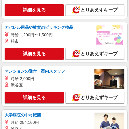
詳細を見る
とりあえずキープ
NEW
派遣社員
株式会社kotrio /●KY-H-2013223
堅田駅＊少人数グルホで利用者さんと家事や
アパレル用品や雑貨のピッキング検品
掃除など♪日払いOK
時給 1,200円〜1,500円
時給1550円〜2187円 ＜日払い有/週払い有/交
柏市
通費全支給(ガソリン代含む)＞
大津市｜最寄り駅：堅田
詳細を見る
とりあえずキープ
詳細を見る
キープ
マンションの受付・案内スタッフ
NEW
派遣社員
時給 2,000円
株式会社kotrio /●KY-H-1991861
渋谷区
膳所駅｜シニア向けマンションで夜勤専従＊
暮らしのお手伝い
詳細を見る
とりあえずキープ
時給1550円〜2187円 ＜日払い有/週払い有/交
通費全支給(ガソリン代含む)＞
大津市内 最寄り駅：膳所
大学病院の中材滅菌
月給 254,160円
詳細を見る
キープ
足立区