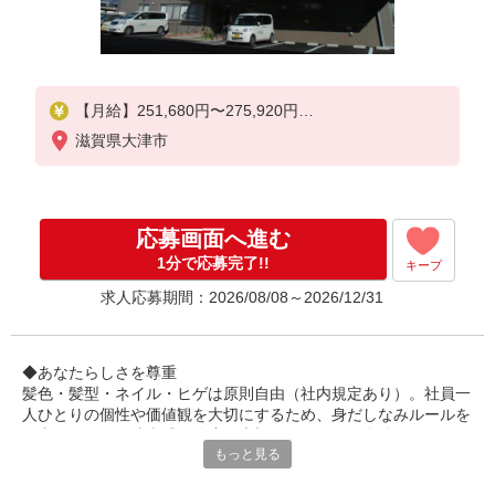
【月給】251,680円〜275,920円
滋賀県大津市
▼給与詳細
処遇改善手当：35,920円
夜勤手当：30,000円（5回分）
※6回目以降は1回6,000円支給
応募画面へ進む
▼下記別途支給
1分で応募完了!!
キープ
通勤手当
求人応募期間：2026/08/08～2026/12/31
年末年始手当：380円/時
寸志あり：年2回（6月・12月）
◆あなたらしさを尊重
※業績による
髪色・髪型・ネイル・ヒゲは原則自由（社内規定あり）。社員一
特別報酬：平均41.1万円（最高額82.9万円）
人ひとりの個性や価値観を大切にするため、身だしなみルールを
※2025年6月支給実績
見直しました。清潔感と節度を大切にできれば、自分らしいスタ
もっと見る
イルで無理なく働ける環境です。
※処遇改善手当は試用期間中(3ヶ月)は支給なし