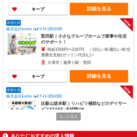
詳細を見る
キープ
NEW
派遣社員
株式会社kotrio /●KY-H-1953349
堅田駅｜小さなグループホームで家事や生活
のサポート！
時給1550円〜2187円 ＜日払い有/週払い有/交
通費全支給(ガソリン代含む)＞
大津市｜最寄り駅：堅田
詳細を見る
キープ
NEW
派遣社員
株式会社kotrio /●KY-H-1954392
比叡山坂本駅｜リハビリ補助などのデイサー
ビスSTAFF♪未経験OK
時給1550円〜2187円 ＜日払い有/週払い有/交
もっと見る
通費全支給(ガソリン代含む)＞
大津市坂本周辺｜中学校近く！
あなたにおすすめの求人情報