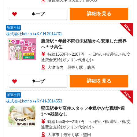
滋賀県大津市大萱3丁目6-35
ヵ月（同条件）
詳細を見る
キープ
NEW
派遣社員
株式会社kotrio /●KY-H-2014731
膳所駅＊年齢不問◎未経験から安定した業界
へ＊サ高住
時給1550円〜2187円 ＜日払い有/週払い有/交
通費全支給(ガソリン代含む)＞
大津市内 最寄り駅：膳所
詳細を見る
キープ
NEW
派遣社員
株式会社kotrio /●KY-H-2014553
堅田駅◆サ高住スタッフ◆穏やかな職場×週
3〜×残業なし
時給1550円〜2187円 ＜日払い有/週払い有/交
通費全支給(ガソリン代含む)＞
大津市｜最寄り駅：堅田